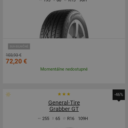
195
80
R15
96H
SUV-SILNIČNÉ
103,93 €
72,20 €
Momentálne nedostupné
-46%
General-Tire
Grabber GT
255
65
R16
109H