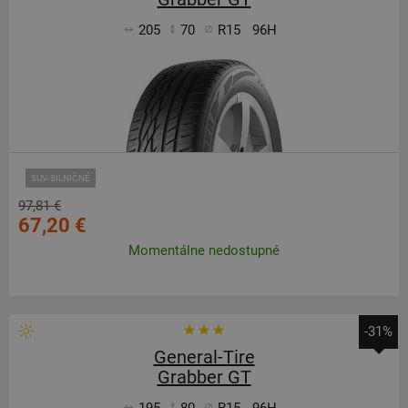
205
70
R15
96H
SUV-SILNIČNÉ
97,81 €
67,20 €
Momentálne nedostupné
-31%
General-Tire
Grabber GT