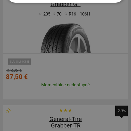
Grabber GT
235
70
R16
106H
SUV-SILNIČNÉ
123,23 €
87,50 €
Momentálne nedostupné
-39%
General-Tire
Grabber TR