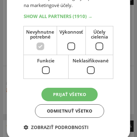
na marketingové účely.
General-Tire
Grabber HP
SHOW ALL PARTNERS
(1910) →
235
60
R15
98T
Nevyhnutne
Výkonnosť
Účely
potrebné
cielenia
Funkcie
Neklasifikované
SUV-SILNIČNÉ
135,98 €
86,60 €
PRIJAŤ VŠETKO
Momentálne nedostupné
ODMIETNUŤ VŠETKO
-29%
ZOBRAZIŤ PODROBNOSTI
General-Tire