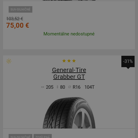
SUV-SILNIČNÉ
103,52 €
75,00 €
Momentálne nedostupné
-31%
General-Tire
Grabber GT
205
80
R16
104T
SUV-SILNIČNÉ
ZOSÍLENÁ