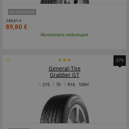
SUV-UNIVERZÁLNE
148,61 €
89,80 €
Momentálne nedostupné
-27%
General-Tire
Grabber GT
215
70
R16
100H