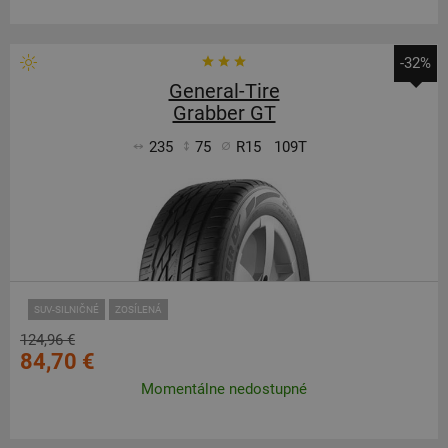
-32%
General-Tire
Grabber GT
235
75
R15
109T
SUV-SILNIČNÉ
ZOSÍLENÁ
124,96 €
84,70 €
Momentálne nedostupné