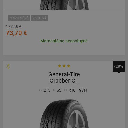
SUV-SILNIČNÉ
ZOSÍLENÁ
177,35 €
73,70 €
Momentálne nedostupné
-28%
General-Tire
Grabber GT
215
65
R16
98H