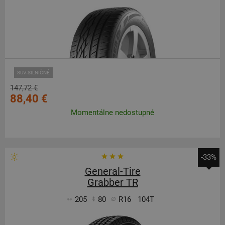
SUV-SILNIČNÉ
147,72 €
88,40 €
Momentálne nedostupné
-33%
General-Tire
Grabber TR
205
80
R16
104T