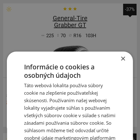
-37%
General-Tire
Grabber GT
225
70
R16
103H
×
Informácie o cookies a
osobných údajoch
Táto webová lokalita používa súbory
SUV-SILNIČNÉ
cookie na zlepšenie používateľskej
136,07 €
skúsenosti. Používaním našej webovej
85,40 €
lokality vyjadrujete súhlas s používaním
Momentálne nedostupné
všetkých súborov cookie v súlade s našimi
zásadami používania súborov cookie. So
súhlasom môžeme tiež odovzdať určité
osobné údaje marketingovým platformám
-36%