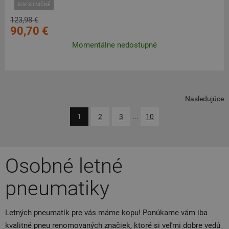
SUV-SILNIČNÉ
123,98 €
90,70 €
Momentálne nedostupné
Nasledujúce
1
2
3
...
10
Osobné letné
pneumatiky
Letných pneumatík pre vás máme kopu! Ponúkame vám iba
kvalitné pneu renomovaných značiek, ktoré si veľmi dobre vedú