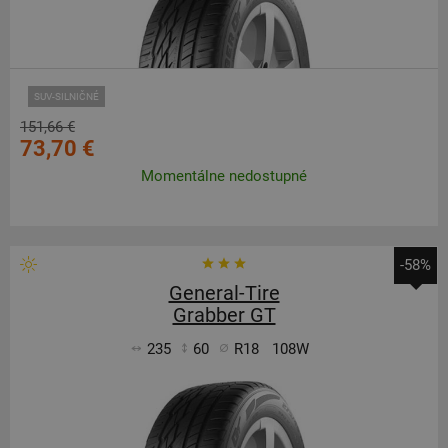
SUV-SILNIČNÉ
151,66 €
73,70 €
Momentálne nedostupné
-58%
General-Tire
Grabber GT
235
60
R18
108W