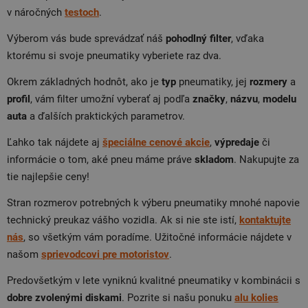
v náročných
testoch
.
Výberom vás bude sprevádzať náš
pohodlný filter
, vďaka
ktorému si svoje pneumatiky vyberiete raz dva.
Okrem základných hodnôt, ako je
typ
pneumatiky, jej
rozmery
a
profil
, vám filter umožní vyberať aj podľa
značky
,
názvu
,
modelu
auta
a ďalších praktických parametrov.
Ľahko tak nájdete aj
špeciálne cenové akcie
,
výpredaje
či
informácie o tom, aké pneu máme práve
skladom
. Nakupujte za
tie najlepšie ceny!
Stran rozmerov potrebných k výberu pneumatiky mnohé napovie
technický preukaz vášho vozidla. Ak si nie ste istí,
kontaktujte
nás
, so všetkým vám poradíme. Užitočné informácie nájdete v
našom
sprievodcovi
pre
motoristov
.
Predovšetkým v lete vyniknú kvalitné pneumatiky v kombinácii s
dobre zvolenými diskami
. Pozrite si našu ponuku
alu
kolies