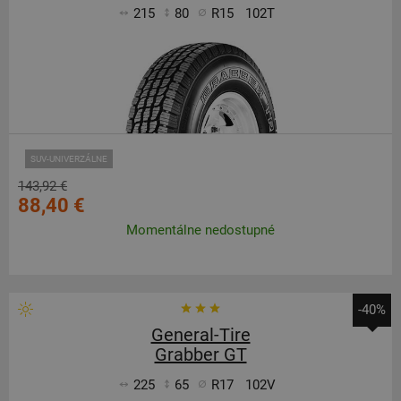
215
80
R15
102T
SUV-UNIVERZÁLNE
143,92 €
88,40 €
Momentálne nedostupné
-40%
General-Tire
Grabber GT
225
65
R17
102V