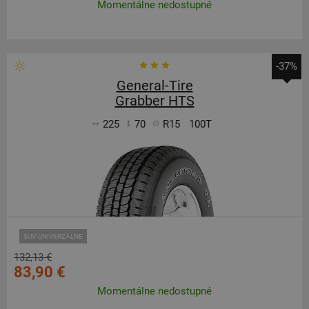
Momentálne nedostupné
-37%
General-Tire
Grabber HTS
225
70
R15
100T
SUV-UNIVERZÁLNE
132,13 €
83,90 €
Momentálne nedostupné