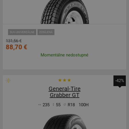
SUV-UNIVERZÁLNE
ZOSÍLENÁ
131,56 €
88,70 €
Momentálne nedostupné
-42%
General-Tire
Grabber GT
235
55
R18
100H