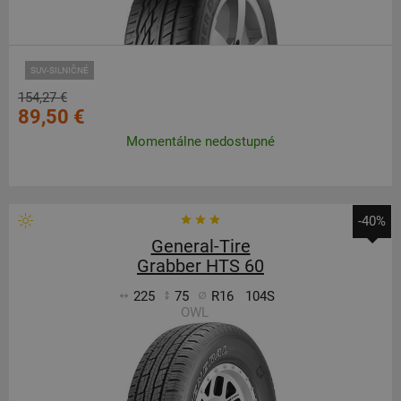
SUV-SILNIČNÉ
154,27 €
89,50 €
Momentálne nedostupné
-40%
General-Tire
Grabber HTS 60
225
75
R16
104S
OWL