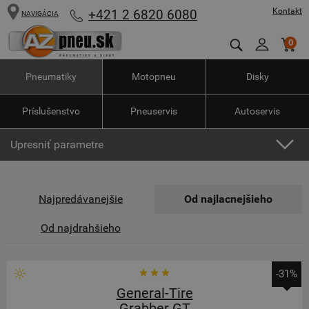
Kontakt
+421 2 6820 6080
NAVIGÁCIA
0
Pneumatiky
Motopneu
Disky
Príslušenstvo
Pneuservis
Autoservis
Upresniť parametre
Najpredávanejšie
Od najlacnejšieho
Od najdrahšieho
-31%
General-Tire
Grabber GT