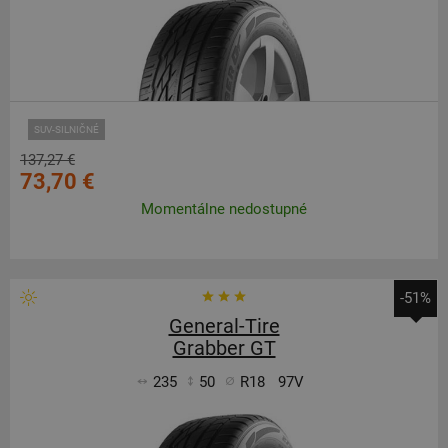
SUV-SILNIČNÉ
137,27 €
73,70 €
Momentálne nedostupné
-51%
General-Tire
Grabber GT
235
50
R18
97V