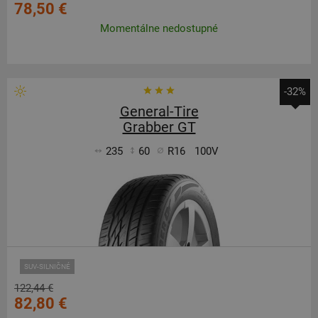
78,50 €
Momentálne nedostupné
-32%
General-Tire
Grabber GT
235
60
R16
100V
SUV-SILNIČNÉ
122,44 €
82,80 €