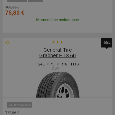
109,33 €
75,80 €
Momentálne nedostupné
-55%
General-Tire
Grabber HTS 60
245
75
R16
111S
OWL
SUV-UNIVERZÁLNE
172,56 €