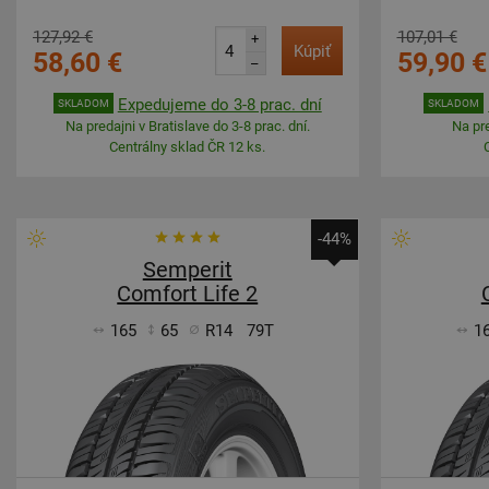
127,92 €
107,01 €
+
Kúpiť
58,60 €
59,90 €
–
Expedujeme do 3-8 prac. dní
SKLADOM
SKLADOM
Na predajni v Bratislave do 3-8 prac. dní.
Na pre
Centrálny sklad ČR 12 ks.
-44%
Semperit
Comfort Life 2
165
65
R14
79T
1