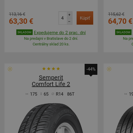
113,16 €
115,62 €
+
Kúpiť
63,30 €
64,70 €
–
Expedujeme do 2 prac. dní
SKLADOM
SKLADOM
Na predajni v Bratislave do 2 dní.
Na pre
Centrálny sklad 20 ks.
-44%
Semperit
Comfort Life 2
175
65
R14
86T
1