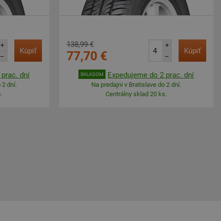
138,99 €
+
+
Kúpiť
Kúpiť
77,70 €
–
–
prac. dní
Expedujeme do 2 prac. dní
SKLADOM
 2 dní.
Na predajni v Bratislave do 2 dní.
.
Centrálny sklad 20 ks.