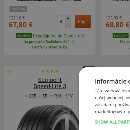
ZOSÍLENÁ
121,16 €
123,00 €
+
Kúpiť
67,80 €
68,80 €
–
Expedujeme do 2 prac. dní
SKLADOM
SKLADOM
Na predajni v Bratislave do 2 dní.
Na pre
Centrálny sklad 16 ks.
-44%
Semperit
Informácie 
Speed-Life 3
Táto webová lokal
205
55
R16
91V
1
našej webovej lok
zásadami používa
marketingovým p
SHOW ALL PAR