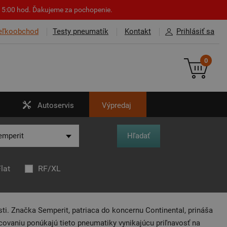
o 15:00 hod. Ďakujeme za pochopenie.
eľkoobchod
Testy pneumatík
Kontakt
Prihlásiť sa
0
Autoservis
Výpredaj
lat
RF/XL
ti. Značka Semperit, patriaca do koncernu Continental, prináša
ovaniu ponúkajú tieto pneumatiky vynikajúcu priľnavosť na