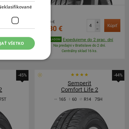
Neklasifikované
134,69 €
+
+
Kúpiť
Kúpiť
75,30 €
–
–
prac. dní
Expedujeme do 2 prac. dní
SKLADOM
JAŤ VŠETKO
 2 dní.
Na predajni v Bratislave do 2 dní.
.
Centrálny sklad 16 ks.
-45%
-44%
Semperit
2
Comfort Life 2
75T
165
60
R14
75H