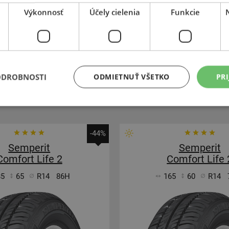
Výkonnosť
Účely cielenia
Funkcie
134,69 €
+
Kúpiť
75,30 €
–
xpedujeme budúci prac. deň
Expedujeme do 2 
SKLADOM
ODROBNOSTI
ODMIETNUŤ VŠETKO
PRI
dajni v Bratislave do 2 dní.
Na predajni v Bratislave do
Centrálny sklad 20 ks.
Centrálny sklad 20 ks
-44%
Semperit
Semperit
Comfort Life 2
Comfort Life 
85
65
R14
86H
165
60
R14