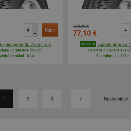
138,99 €
+
Kúpiť
77,10 €
–
Expedujeme do 2 prac. dní
Expedujeme do 2 
SKLADOM
dajni v Bratislave do 2 dní.
Na predajni v Bratislave do
Centrálny sklad 16 ks.
Centrálny sklad 16 ks
1
2
3
...
7
Nasledujúce