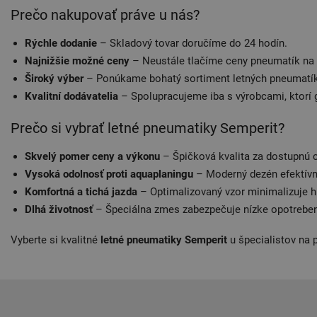
Prečo nakupovať práve u nás?
Rýchle dodanie
– Skladový tovar doručíme do 24 hodín.
Najnižšie možné ceny
– Neustále tlačíme ceny pneumatík n
Široký výber
– Ponúkame bohatý sortiment letných pneumatík
Kvalitní dodávatelia
– Spolupracujeme iba s výrobcami, ktorí 
Prečo si vybrať letné pneumatiky Semperit?
Skvelý pomer ceny a výkonu
– Špičková kvalita za dostupnú 
Vysoká odolnosť proti aquaplaningu
– Moderný dezén efektívn
Komfortná a tichá jazda
– Optimalizovaný vzor minimalizuje h
Dlhá životnosť
– Špeciálna zmes zabezpečuje nízke opotreben
Vyberte si kvalitné
letné pneumatiky Semperit
u špecialistov na