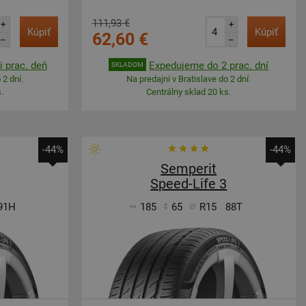
111,93 €
+
+
Kúpiť
Kúpiť
62,60 €
–
–
 prac. deň
Expedujeme do 2 prac. dní
SKLADOM
 2 dní.
Na predajni v Bratislave do 2 dní.
.
Centrálny sklad 20 ks.
-44%
-44%
Semperit
Speed-Life 3
91H
185
65
R15
88T