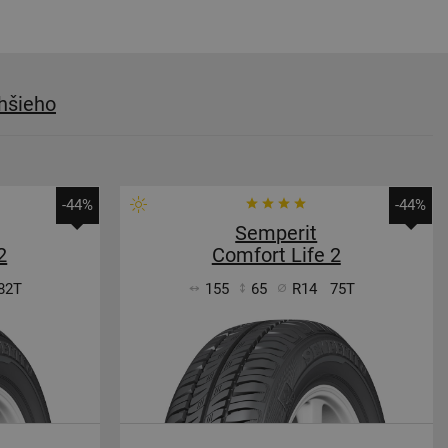
hšieho
-44%
-44%
Semperit
2
Comfort Life 2
82T
155
65
R14
75T