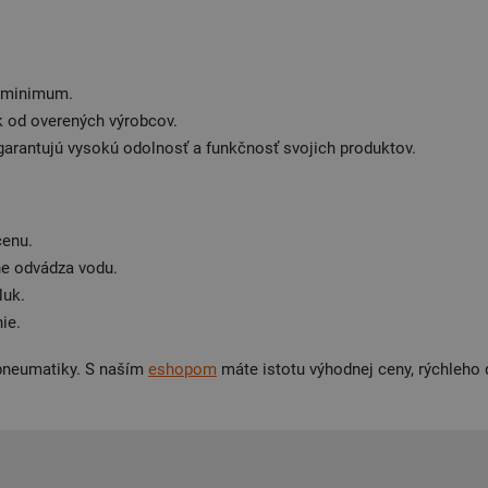
a minimum.
 od overených výrobcov.
garantujú vysokú odolnosť a funkčnosť svojich produktov.
cenu.
e odvádza vodu.
luk.
ie.
 pneumatiky. S naším
eshopom
máte istotu výhodnej ceny, rýchleho 