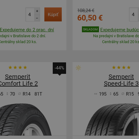
108,24 €
+
Kúpiť
60,50 €
–
Expedujeme do 2 prac. dní
Expedujeme budúci
SKLADOM
dajni v Bratislave do 2 dní.
Na predajni v Bratislave do
Centrálny sklad 20 ks.
Centrálny sklad 20 ks
-44%
Semperit
Semperit
Comfort Life 2
Speed-Life 3
65
70
R14
81T
195
65
R15