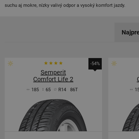
suchu aj mokre, nízky valivý odpor a vysoký komfort jazdy.
Najpr
-54%
Semperit
Comfort Life 2
185
65
R14
86T
1