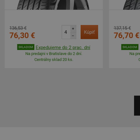
136,53 €
137,15 €
+
Kúpiť
76,30 €
76,70 €
–
Expedujeme do 2 prac. dní
SKLADOM
SKLADOM
Na predajni v Bratislave do 2 dní.
Na pre
Centrálny sklad 20 ks.