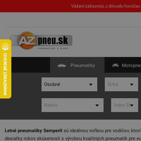
Vážení zákazníci, z dôvodu horúčav 
Pneumatiky
Motopne
Letné pneumatiky Semperit
sú ideálnou voľbou pre vodičov, ktor
desiatky rokov skúseností s výrobou kvalitných pneumatík pre e