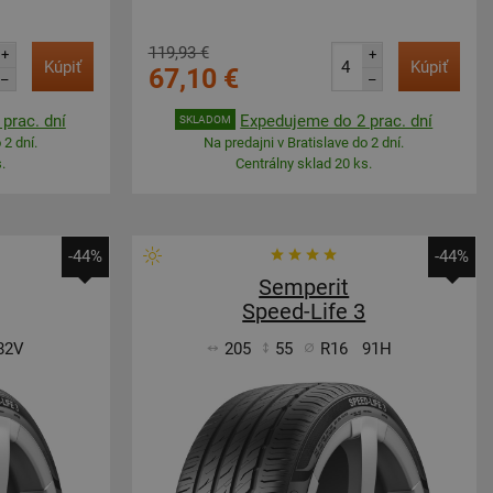
119,93 €
+
+
Kúpiť
Kúpiť
67,10 €
–
–
prac. dní
Expedujeme do 2 prac. dní
SKLADOM
 2 dní.
Na predajni v Bratislave do 2 dní.
.
Centrálny sklad 20 ks.
-44%
-44%
Semperit
Speed-Life 3
82V
205
55
R16
91H