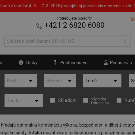
budú v termíne 4. 8. – 7. 8. 2026 predajňa aj pneuservis otvorené len d
Potrebujete poradiť?
V
+421 2 6820 6080
u
Disky
Príslušenstvo
Pneuservis
Výpredaj
Skladom
RunF
Extra cena
í hľadajú optimálnu kombináciu výkonu, bezpečnosti a dlhej životnos
urópske cesty. Vďaka inovatívnym technológiám a precíznemu sprac