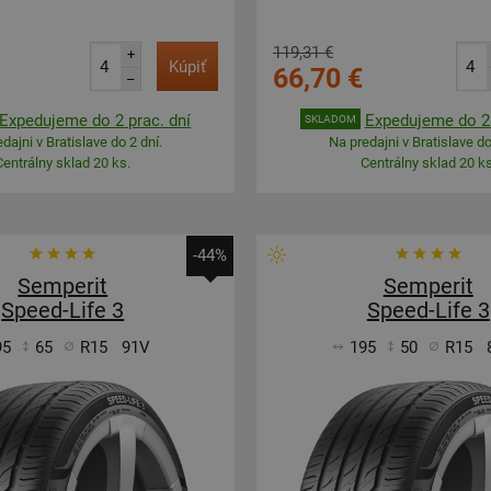
119,31 €
+
Kúpiť
66,70 €
–
Expedujeme do 2 prac. dní
Expedujeme do 2 
SKLADOM
dajni v Bratislave do 2 dní.
Na predajni v Bratislave do
Centrálny sklad 20 ks.
Centrálny sklad 20 ks
-44%
Semperit
Semperit
Speed-Life 3
Speed-Life 3
95
65
R15
91V
195
50
R15