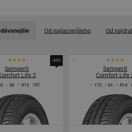
edávanejšie
Od najlacnejšieho
Od najdra
-44%
Semperit
Semperit
Comfort Life 2
Comfort Life 
55
80
R13
79T
175
65
R14