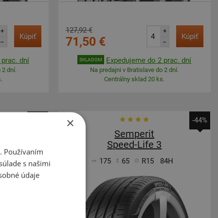
127,92 €
+
+
Kúpiť
Kúpiť
71,50 €
–
–
prac. dní
Expedujeme do 2 prac. dní
SKLADOM
 2 dní.
Na predajni v Bratislave do 2 dní.
.
Centrálny sklad 20 ks.
×
-44%
-44%
Semperit
Speed-Life 3
i. Používaním
81T
175
65
R15
84H
súlade s našimi
sobné údaje