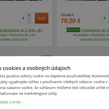
125,46 €
+
Kúpiť
70,20 €
–
Expedujeme do 2 prac. dní
Expedujeme do 2 
SKLADOM
dajni v Bratislave do 2 dní.
Na predajni v Bratislave do
Centrálny sklad 20 ks.
Centrálny sklad 20 ks
-44%
Semperit
Semperit
o cookies a osobných údajoch
Speed-Life 3
Speed-Life 3
ita používa súbory cookie na zlepšenie používateľskej skúsenost
95
65
R15
95T
165
65
R15
ality vyjadrujete súhlas s používaním všetkých súborov cookie v 
nia súborov cookie. So súhlasom môžeme tiež odovzdať určité o
latformám na marketingové účely.
TNERS
(1910) →