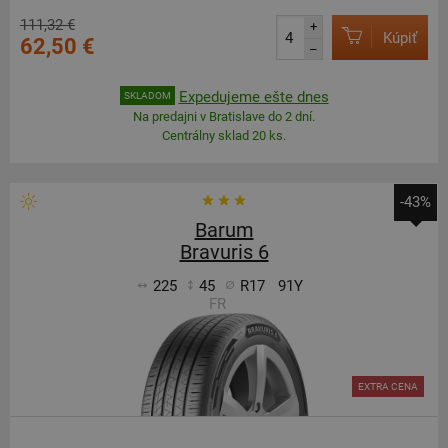
111,32 €
+
Kúpiť
62,50 €
–
Expedujeme ešte dnes
SKLADOM
Na predajni v Bratislave do 2 dní.
Centrálny sklad 20 ks.
-43%
Barum
Bravuris 6
225
45
R17
91Y
FR
EXTRA CENA