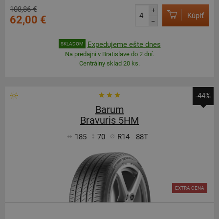
108,86 €
+
Kúpiť
62,00 €
–
Expedujeme ešte dnes
SKLADOM
Na predajni v Bratislave do 2 dní.
Centrálny sklad 20 ks.
-44%
Barum
Bravuris 5HM
185
70
R14
88T
EXTRA CENA