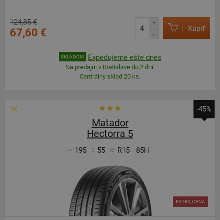
124,85 €
+
Kúpiť
67,60 €
–
Expedujeme ešte dnes
SKLADOM
Na predajni v Bratislave do 2 dní.
Centrálny sklad 20 ks.
-45%
Matador
Hectorra 5
195
55
R15
85H
EXTRA CENA