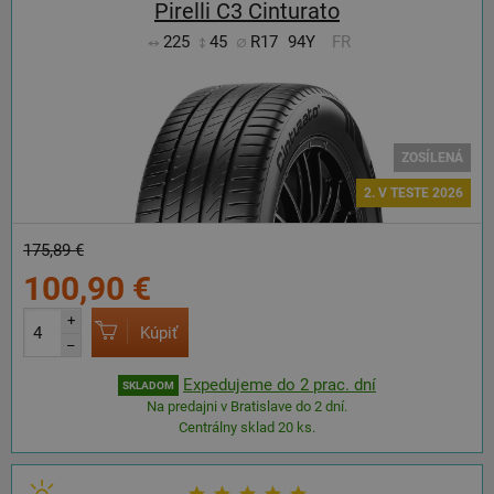
Pirelli C3 Cinturato
225
45
R17
94Y
FR
ZOSÍLENÁ
2. V TESTE 2026
175,89 €
100,90 €
+
Kúpiť
–
Expedujeme do 2 prac. dní
SKLADOM
Na predajni v Bratislave do 2 dní.
Centrálny sklad 20 ks.