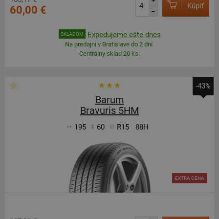
+
Kúpiť
60,00 €
–
Expedujeme ešte dnes
SKLADOM
Na predajni v Bratislave do 2 dní.
Centrálny sklad 20 ks.
-43%
Barum
Bravuris 5HM
195
60
R15
88H
EXTRA CENA