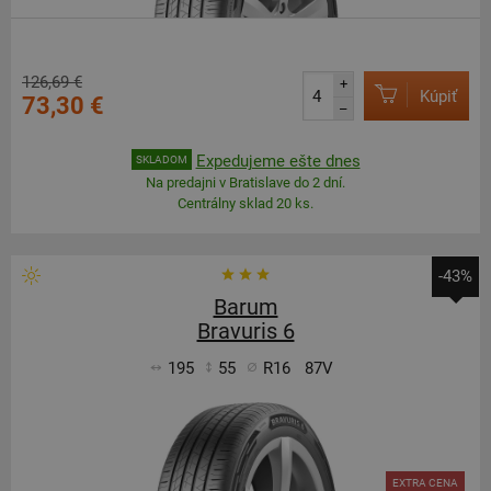
126,69 €
+
Kúpiť
73,30 €
–
Expedujeme ešte dnes
SKLADOM
Na predajni v Bratislave do 2 dní.
Centrálny sklad 20 ks.
-43%
Barum
Bravuris 6
195
55
R16
87V
EXTRA CENA