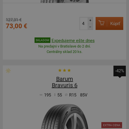
127,31 €
+
Kúpiť
73,00 €
–
Expedujeme ešte dnes
SKLADOM
Na predajni v Bratislave do 2 dní.
Centrálny sklad 20 ks.
-42%
Barum
Bravuris 6
195
55
R15
85V
EXTRA CENA