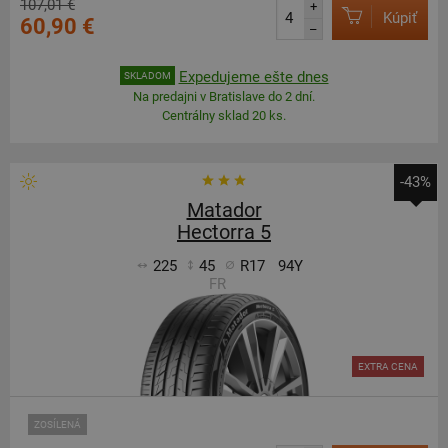
107,01 €
+
Kúpiť
60,90 €
–
Expedujeme ešte dnes
SKLADOM
Na predajni v Bratislave do 2 dní.
Centrálny sklad 20 ks.
-43%
Matador
Hectorra 5
225
45
R17
94Y
FR
EXTRA CENA
ZOSÍLENÁ