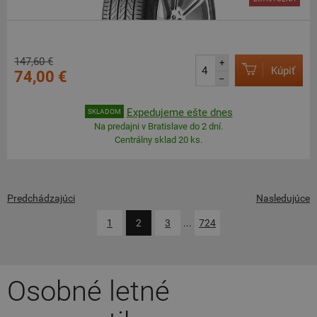
147,60 €
+
Kúpiť
74,00 €
–
Expedujeme ešte dnes
SKLADOM
Na predajni v Bratislave do 2 dní.
Centrálny sklad 20 ks.
Predchádzajúci
Nasledujúce
1
2
3
...
724
Osobné letné