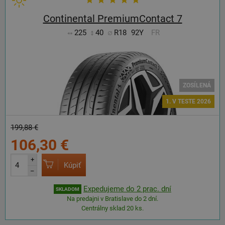
Continental PremiumContact 7
225
40
R18
92Y
FR
ZOSÍLENÁ
1. V TESTE 2026
199,88 €
106,30 €
+
Kúpiť
–
Expedujeme do 2 prac. dní
SKLADOM
Na predajni v Bratislave do 2 dní.
Centrálny sklad 20 ks.