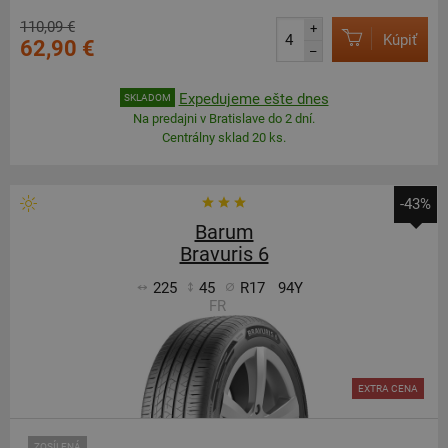
110,09 €
+
Kúpiť
62,90 €
–
Expedujeme ešte dnes
SKLADOM
Na predajni v Bratislave do 2 dní.
Centrálny sklad 20 ks.
-43%
Barum
Bravuris 6
225
45
R17
94Y
FR
EXTRA CENA
ZOSÍLENÁ