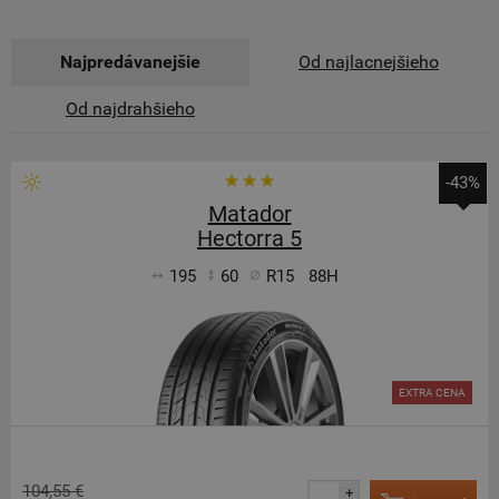
Najpredávanejšie
Od najlacnejšieho
Od najdrahšieho
-43%
Matador
Hectorra 5
195
60
R15
88H
EXTRA CENA
104,55 €
+