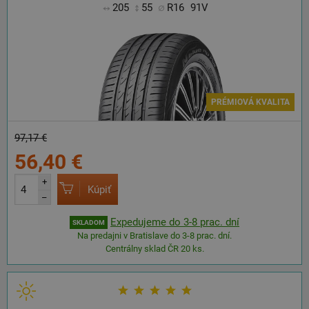
205
55
R16
91V
PRÉMIOVÁ KVALITA
97,17 €
56,40 €
+
Kúpiť
–
Expedujeme do 3-8 prac. dní
SKLADOM
Na predajni v Bratislave do 3-8 prac. dní.
Centrálny sklad ČR 20 ks.