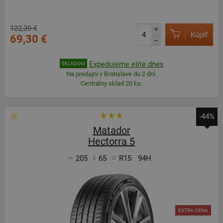
122,39 €
+
Kúpiť
69,30 €
–
Expedujeme ešte dnes
SKLADOM
Na predajni v Bratislave do 2 dní.
Centrálny sklad 20 ks.
-44%
Matador
Hectorra 5
205
65
R15
94H
EXTRA CENA