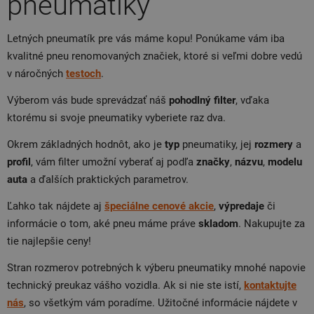
pneumatiky
Letných pneumatík pre vás máme kopu! Ponúkame vám iba
kvalitné pneu renomovaných značiek, ktoré si veľmi dobre vedú
v náročných
testoch
.
Výberom vás bude sprevádzať náš
pohodlný filter
, vďaka
ktorému si svoje pneumatiky vyberiete raz dva.
Okrem základných hodnôt, ako je
typ
pneumatiky, jej
rozmery
a
profil
, vám filter umožní vyberať aj podľa
značky
,
názvu
,
modelu
auta
a ďalších praktických parametrov.
Ľahko tak nájdete aj
špeciálne cenové akcie
,
výpredaje
či
informácie o tom, aké pneu máme práve
skladom
. Nakupujte za
tie najlepšie ceny!
Stran rozmerov potrebných k výberu pneumatiky mnohé napovie
technický preukaz vášho vozidla. Ak si nie ste istí,
kontaktujte
nás
, so všetkým vám poradíme. Užitočné informácie nájdete v