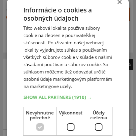
×
Informácie o cookies a
119,31 €
+
Kúpiť
63,80 €
osobných údajoch
–
Táto webová lokalita používa súbory
Expedujeme ešte dnes
SKLADOM
cookie na zlepšenie používateľskej
Na predajni v Bratislave do 2 dní.
skúsenosti. Používaním našej webovej
Centrálny sklad 20 ks.
lokality vyjadrujete súhlas s používaním
všetkých súborov cookie v súlade s našimi
zásadami používania súborov cookie. So
-45%
súhlasom môžeme tiež odovzdať určité
Matador
osobné údaje marketingovým platformám
Hectorra 5
na marketingové účely.
205
40
R17
84Y
FR
SHOW ALL PARTNERS
(1910) →
Nevyhnutne
Výkonnosť
Účely
potrebné
cielenia
EXTRA CENA