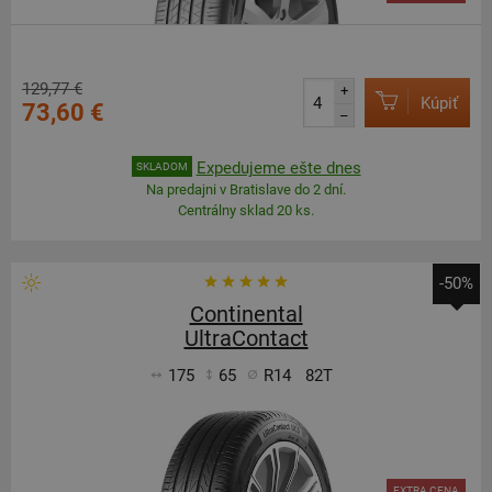
129,77 €
+
Kúpiť
73,60 €
–
Expedujeme ešte dnes
SKLADOM
Na predajni v Bratislave do 2 dní.
Centrálny sklad 20 ks.
-50%
Continental
UltraContact
175
65
R14
82T
EXTRA CENA