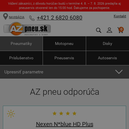
Vážení zákazníci, z dôvodu horúčav budú v termíne 4. 8. – 7. 8. 2026 predajňa aj
pneuservis otvorené len do 15:00 hod. Ďakujeme za pochopenie.
Kontakt
+421 2 6820 6080
NAVIGÁCIA
0
Pneumatiky
Motopneu
Disky
Príslušenstvo
Pneuservis
Autoservis
Upresniť parametre
AZ pneu odporúča
Nexen N*blue HD Plus