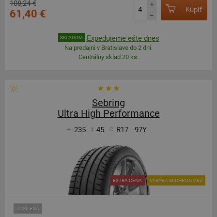
108,24 €
+
Kúpiť
61,40 €
–
Expedujeme ešte dnes
SKLADOM
Na predajni v Bratislave do 2 dní.
Centrálny sklad 20 ks.
Sebring
Ultra High Performance
235
45
R17
97Y
EXTRA CENA
VYRÁBA MICHELIN V EÚ
ZOSÍLENÁ