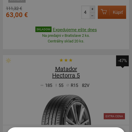
111,32 €
+
Kúpiť
63,00 €
–
Expedujeme ešte dnes
SKLADOM
Na predajni v Bratislave 2 ks.
Centrálny sklad 20 ks.
-47%
Matador
Hectorra 5
185
55
R15
82V
EXTRA CENA