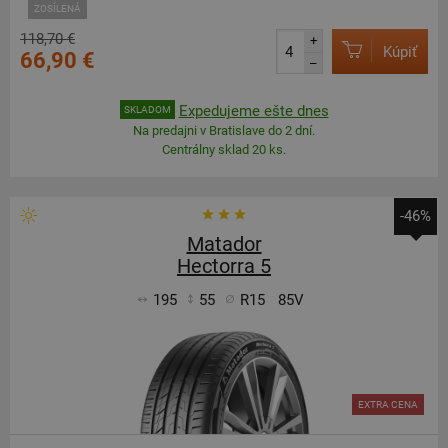
ZOSÍLENÁ
118,70 €
+
Kúpiť
66,90 €
–
Expedujeme ešte dnes
SKLADOM
Na predajni v Bratislave do 2 dní.
Centrálny sklad 20 ks.
-46%
Matador
Hectorra 5
195
55
R15
85V
EXTRA CENA