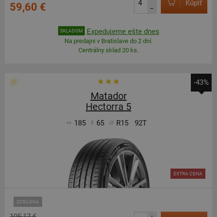
Kúpiť
59,60 €
–
Expedujeme ešte dnes
SKLADOM
Na predajni v Bratislave do 2 dní.
Centrálny sklad 20 ks.
-43%
Matador
Hectorra 5
185
65
R15
92T
EXTRA CENA
ZOSÍLENÁ
105,17 €