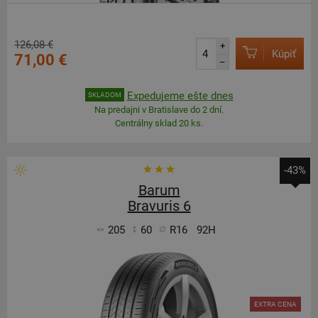
126,08 €
+
Kúpiť
71,00 €
–
Expedujeme ešte dnes
SKLADOM
Na predajni v Bratislave do 2 dní.
Centrálny sklad 20 ks.
-43%
Barum
Bravuris 6
205
60
R16
92H
EXTRA CENA