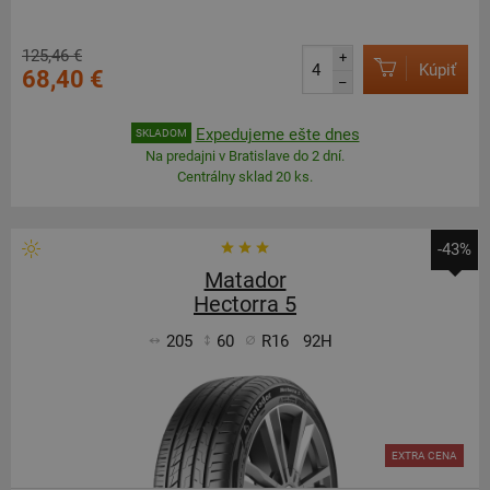
125,46 €
+
Kúpiť
68,40 €
–
Expedujeme ešte dnes
SKLADOM
Na predajni v Bratislave do 2 dní.
Centrálny sklad 20 ks.
-43%
Matador
Hectorra 5
205
60
R16
92H
EXTRA CENA