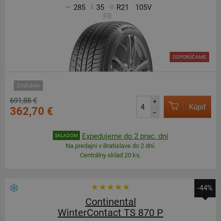
285
35
R21
105V
FR
ODPORÚČAME
ZOSÍLENÁ
691,88 €
+
Kúpiť
362,70 €
–
Expedujeme do 2 prac. dní
SKLADOM
Na predajni v Bratislave do 2 dní.
Centrálny sklad 20 ks.
-44%
Continental
WinterContact TS 870 P