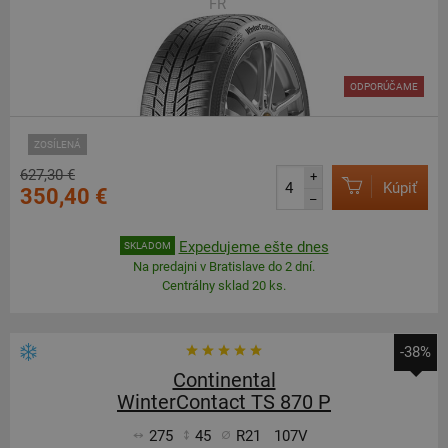
FR
ODPORÚČAME
ZOSÍLENÁ
627,30 €
+
Kúpiť
350,40 €
–
Expedujeme ešte dnes
SKLADOM
Na predajni v Bratislave do 2 dní.
Centrálny sklad 20 ks.
-38%
Continental
WinterContact TS 870 P
275
45
R21
107V