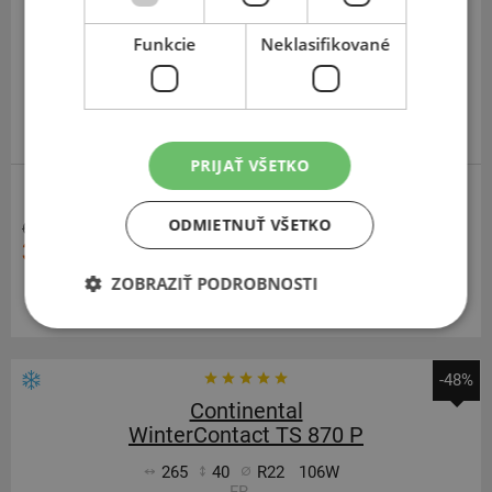
275
45
R21
114V
MO1A,ContiSilent.FR
Funkcie
Neklasifikované
PRIJAŤ VŠETKO
ZOSÍLENÁ
ODMIETNUŤ VŠETKO
677,12 €
354,90 €
ZOBRAZIŤ PODROBNOSTI
Momentálne nedostupné
-48%
Continental
WinterContact TS 870 P
265
40
R22
106W