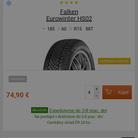
Falken
Eurowinter HS02
185
60
R15
88T
JAPONSKÁ KVALITA
ZOSÍLENÁ
+
Kúpiť
74,90 €
–
Expedujeme do 3-8 prac. dní
SKLADOM
Na predajni v Bratislave do 3-8 prac. dní.
Centrálny sklad ČR 20 ks.