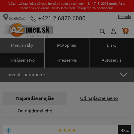
Vážení zákazníci, z dôvodu horúčav budú v termíne 4. 8. – 7. 8. 2026 predajňa aj
pneuservis otvorené len do 15:00 hod. Ďakujeme za pochopenie.
Kontakt
+421 2 6820 6080
NAVIGÁCIA
0
Pneumatiky
Motopneu
Disky
Príslušenstvo
Pneuservis
Autoservis
Upresniť parametre
Najpredávanejšie
Od najlacnejšieho
Od najdrahšieho
-43%