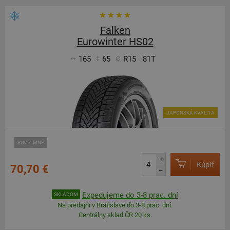
Falken
Eurowinter HS02
165
65
R15
81T
JAPONSKÁ KVALITA
SUV-ZIMNÉ
+
Kúpiť
70,70 €
–
Expedujeme do 3-8 prac. dní
SKLADOM
Na predajni v Bratislave do 3-8 prac. dní.
Centrálny sklad ČR 20 ks.