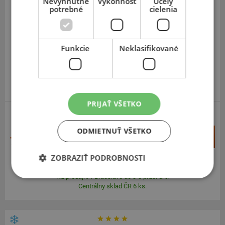
Nevyhnutne
Výkonnosť
Účely
Falken
potrebné
cielenia
Eurowinter HS02
175
65
R14
86T
Funkcie
Neklasifikované
JAPONSKÁ KVALITA
PRIJAŤ VŠETKO
ZOSÍLENÁ
ODMIETNUŤ VŠETKO
+
Kúpiť
75,60 €
–
ZOBRAZIŤ PODROBNOSTI
Expedujeme do 3-8 prac. dní
SKLADOM
Na predajni v Bratislave do 3-8 prac. dní.
Centrálny sklad ČR 6 ks.