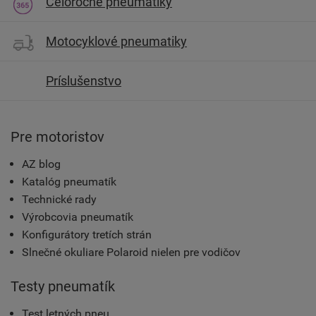
Celoročné pneumatiky
Motocyklové pneumatiky
Príslušenstvo
Pre motoristov
AZ blog
Katalóg pneumatík
Technické rady
Výrobcovia pneumatík
Konfigurátory tretích strán
Slnečné okuliare Polaroid nielen pre vodičov
Testy pneumatík
Test letných pneu