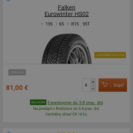
Falken
Eurowinter HS02
195
65
R15
95T
JAPONSKÁ KVALITA
ZOSÍLENÁ
+
Kúpiť
81,00 €
–
Expedujeme do 3-8 prac. dní
SKLADOM
Na predajni v Bratislave do 3-8 prac. dní.
Centrálny sklad ČR 18 ks.