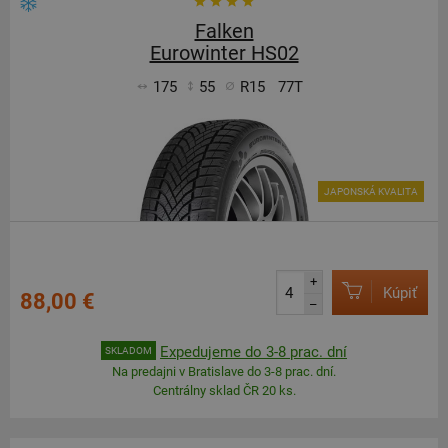
Falken
Eurowinter HS02
175
55
R15
77T
JAPONSKÁ KVALITA
+
Kúpiť
88,00 €
–
Expedujeme do 3-8 prac. dní
SKLADOM
Na predajni v Bratislave do 3-8 prac. dní.
Centrálny sklad ČR 20 ks.