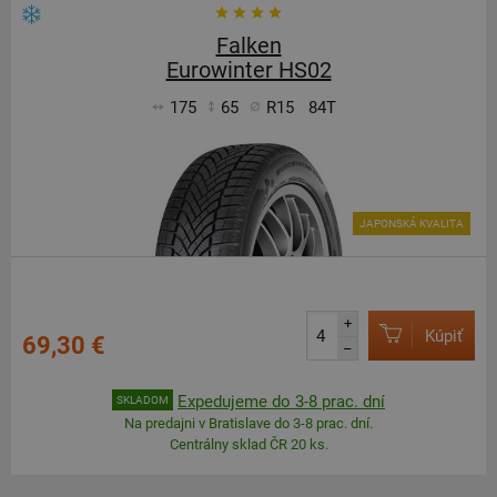
Falken
Eurowinter HS02
175
65
R15
84T
JAPONSKÁ KVALITA
+
Kúpiť
69,30 €
–
Expedujeme do 3-8 prac. dní
SKLADOM
Na predajni v Bratislave do 3-8 prac. dní.
Centrálny sklad ČR 20 ks.