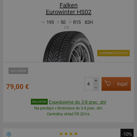
Falken
Eurowinter HS02
195
50
R15
82H
FR
JAPONSKÁ KVALITA
SUV-ZIMNÉ
+
Kúpiť
79,00 €
–
Expedujeme do 3-8 prac. dní
SKLADOM
Na predajni v Bratislave do 3-8 prac. dní.
Centrálny sklad ČR 20 ks.
-10%