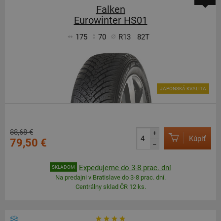
Falken
Eurowinter HS01
175
70
R13
82T
JAPONSKÁ KVALITA
88,68 €
+
Kúpiť
79,50 €
–
Expedujeme do 3-8 prac. dní
SKLADOM
Na predajni v Bratislave do 3-8 prac. dní.
Centrálny sklad ČR 12 ks.