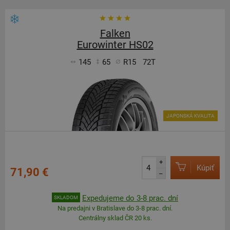
Falken
Eurowinter HS02
145
65
R15
72T
JAPONSKÁ KVALITA
+
Kúpiť
71,90 €
–
Expedujeme do 3-8 prac. dní
SKLADOM
Na predajni v Bratislave do 3-8 prac. dní.
Centrálny sklad ČR 20 ks.