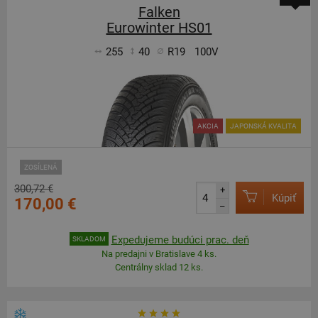
Falken
Eurowinter HS01
255
40
R19
100V
AKCIA
JAPONSKÁ KVALITA
ZOSÍLENÁ
300,72 €
+
Kúpiť
170,00 €
–
Expedujeme budúci prac. deň
SKLADOM
Na predajni v Bratislave 4 ks.
Centrálny sklad 12 ks.