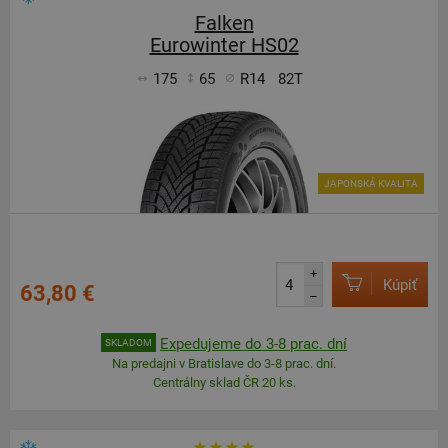
Falken
Eurowinter HS02
175
65
R14
82T
JAPONSKÁ KVALITA
+
Kúpiť
63,80 €
–
Expedujeme do 3-8 prac. dní
SKLADOM
Na predajni v Bratislave do 3-8 prac. dní.
Centrálny sklad ČR 20 ks.