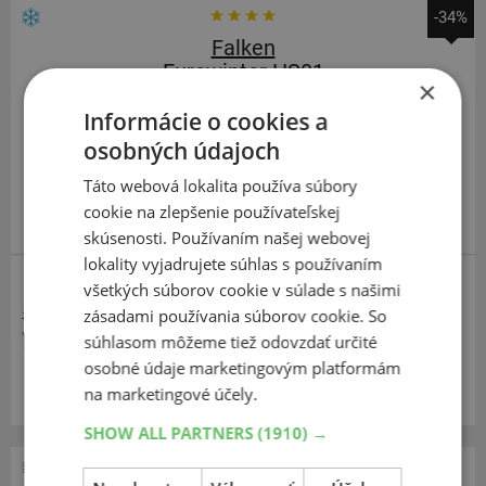
-34%
Falken
Eurowinter HS01
×
195
60
R15
88T
Informácie o cookies a
osobných údajoch
Táto webová lokalita používa súbory
cookie na zlepšenie používateľskej
JAPONSKÁ KVALITA
skúsenosti. Používaním našej webovej
lokality vyjadrujete súhlas s používaním
všetkých súborov cookie v súlade s našimi
zásadami používania súborov cookie. So
113,88 €
75,50 €
súhlasom môžeme tiež odovzdať určité
osobné údaje marketingovým platformám
Momentálne nedostupné
na marketingové účely.
SHOW ALL PARTNERS
(1910) →