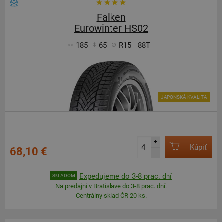
Falken
Eurowinter HS02
185
65
R15
88T
JAPONSKÁ KVALITA
+
Kúpiť
68,10 €
–
Expedujeme do 3-8 prac. dní
SKLADOM
Na predajni v Bratislave do 3-8 prac. dní.
Centrálny sklad ČR 20 ks.