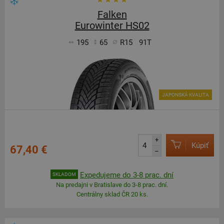
Falken
Eurowinter HS02
195
65
R15
91T
JAPONSKÁ KVALITA
+
Kúpiť
67,40 €
–
Expedujeme do 3-8 prac. dní
SKLADOM
Na predajni v Bratislave do 3-8 prac. dní.
Centrálny sklad ČR 20 ks.