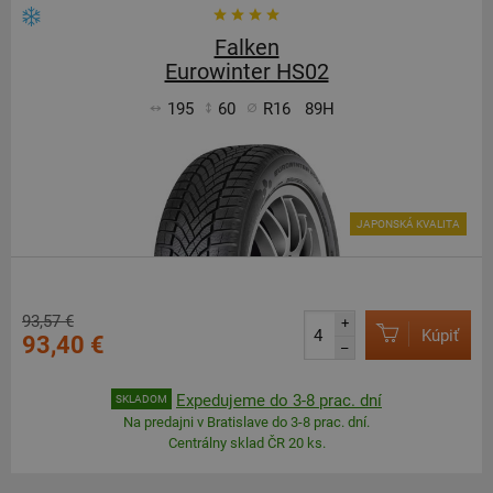
Falken
Eurowinter HS02
195
60
R16
89H
JAPONSKÁ KVALITA
93,57 €
+
Kúpiť
93,40 €
–
Expedujeme do 3-8 prac. dní
SKLADOM
Na predajni v Bratislave do 3-8 prac. dní.
Centrálny sklad ČR 20 ks.