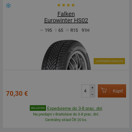
Falken
Eurowinter HS02
195
65
R15
91H
JAPONSKÁ KVALITA
+
Kúpiť
70,30 €
–
Expedujeme do 3-8 prac. dní
SKLADOM
Na predajni v Bratislave do 3-8 prac. dní.
Centrálny sklad ČR 20 ks.