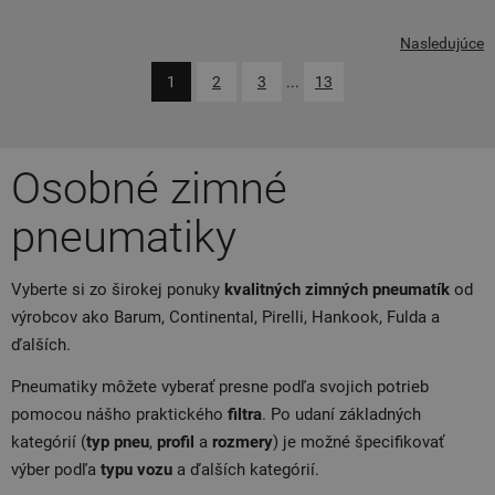
Nasledujúce
1
2
3
...
13
Osobné zimné
pneumatiky
Vyberte si zo širokej ponuky
kvalitných zimných pneumatík
od
výrobcov ako Barum, Continental, Pirelli, Hankook, Fulda a
ďalších.
Pneumatiky môžete vyberať presne podľa svojich potrieb
pomocou nášho praktického
filtra
. Po udaní základných
kategórií (
typ pneu
,
profil
a
rozmery
) je možné špecifikovať
výber podľa
typu
vozu
a ďalších kategórií.