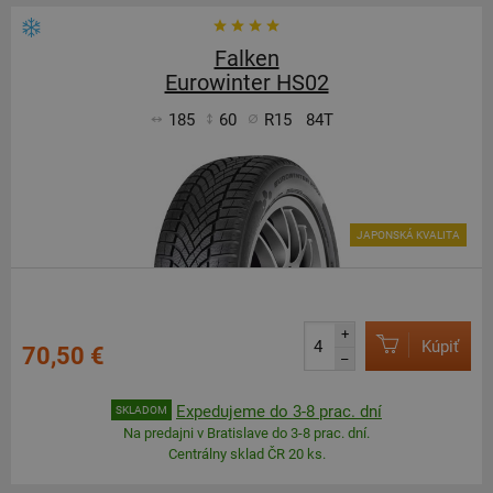
Falken
Eurowinter HS02
185
60
R15
84T
JAPONSKÁ KVALITA
+
Kúpiť
70,50 €
–
Expedujeme do 3-8 prac. dní
SKLADOM
Na predajni v Bratislave do 3-8 prac. dní.
Centrálny sklad ČR 20 ks.