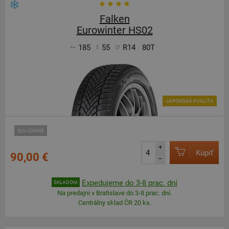
Falken
Eurowinter HS02
185
55
R14
80T
JAPONSKÁ KVALITA
SUV-ZIMNÉ
+
Kúpiť
90,00 €
–
Expedujeme do 3-8 prac. dní
SKLADOM
Na predajni v Bratislave do 3-8 prac. dní.
Centrálny sklad ČR 20 ks.