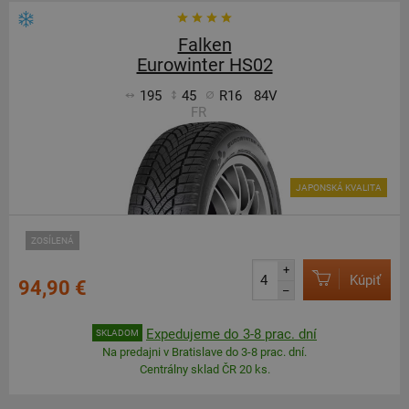
Falken
Eurowinter HS02
195
45
R16
84V
FR
JAPONSKÁ KVALITA
ZOSÍLENÁ
+
Kúpiť
94,90 €
–
Expedujeme do 3-8 prac. dní
SKLADOM
Na predajni v Bratislave do 3-8 prac. dní.
Centrálny sklad ČR 20 ks.