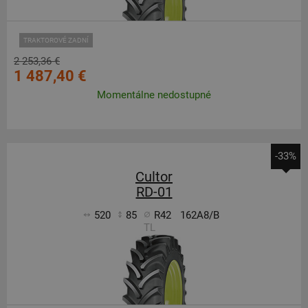
TRAKTOROVÉ ZADNÍ
2 253,36 €
1 487,40 €
Momentálne nedostupné
-33%
Cultor
RD-01
520
85
R42
162A8/B
TL