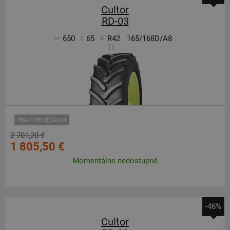
Cultor
RD-03
650
65
R42
165/168D/A8
TL
TRAKTOROVÉ ZADNÍ
2 701,20 €
1 805,50 €
Momentálne nedostupné
-46%
Cultor