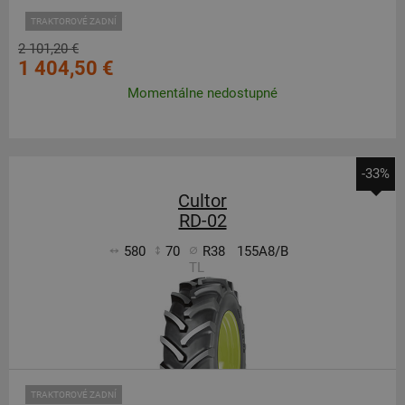
TRAKTOROVÉ ZADNÍ
2 101,20 €
1 404,50 €
Momentálne nedostupné
-33%
Cultor
RD-02
580
70
R38
155A8/B
TL
TRAKTOROVÉ ZADNÍ