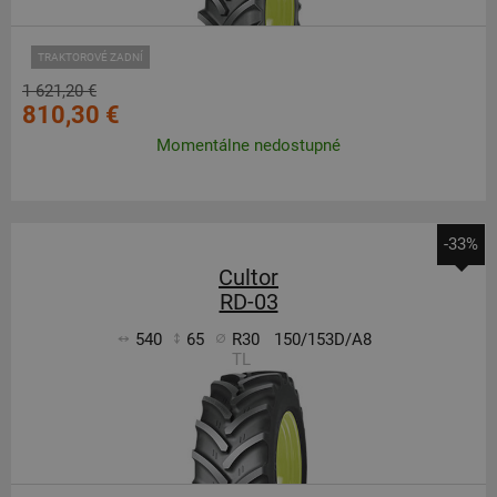
TRAKTOROVÉ ZADNÍ
1 621,20 €
810,30 €
Momentálne nedostupné
-33%
Cultor
RD-03
540
65
R30
150/153D/A8
TL