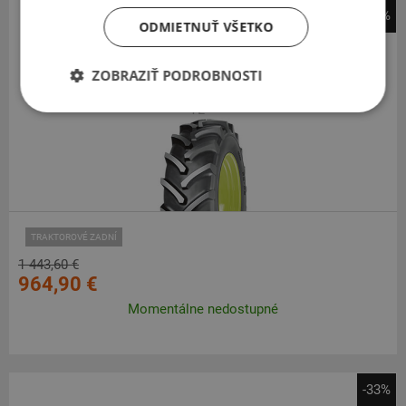
-33%
ODMIETNUŤ VŠETKO
Cultor
RD-02
ZOBRAZIŤ PODROBNOSTI
520
70
R34
148A8/B
TL
TRAKTOROVÉ ZADNÍ
1 443,60 €
964,90 €
Momentálne nedostupné
-33%