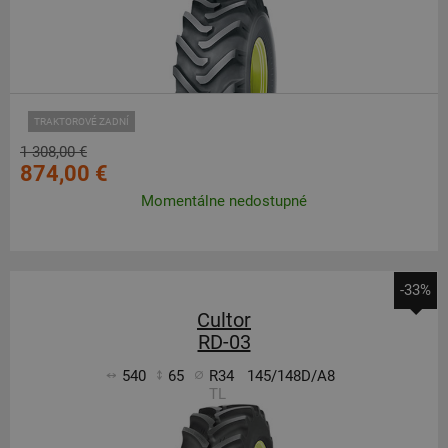
TRAKTOROVÉ ZADNÍ
1 308,00 €
874,00 €
Momentálne nedostupné
-33%
Cultor
RD-03
540
65
R34
145/148D/A8
TL