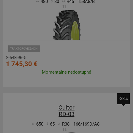
480
80
R46
158A8/B
TL
TRAKTOROVÉ ZADNÍ
2 643,96 €
1 745,30 €
Momentálne nedostupné
-33%
Cultor
RD-03
650
65
R38
166/169D/A8
TL