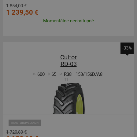
1 854,00 €
1 239,50 €
Momentálne nedostupné
-33%
Cultor
RD-03
600
65
R38
153/156D/A8
TL
TRAKTOROVÉ ZADNÍ
1 720,80 €