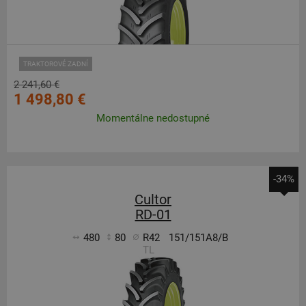
TRAKTOROVÉ ZADNÍ
2 241,60 €
1 498,80 €
Momentálne nedostupné
-34%
Cultor
RD-01
480
80
R42
151/151A8/B
TL