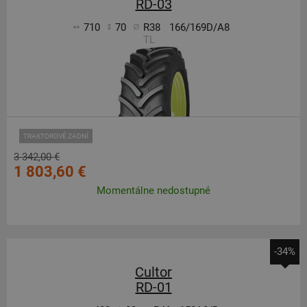
RD-03
710
70
R38
166/169D/A8
TL
TRAKTOROVÉ ZADNÍ
3 342,00 €
1 803,60 €
Momentálne nedostupné
-34%
Cultor
RD-01