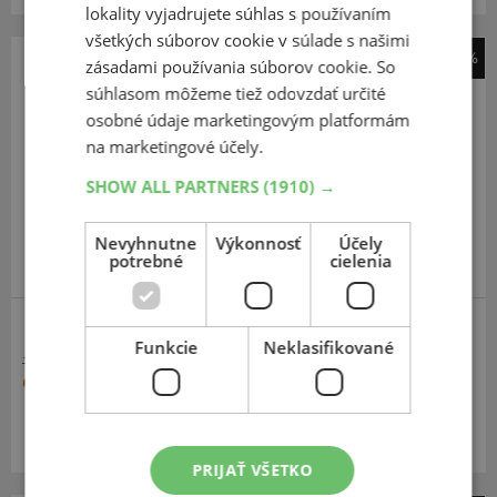
lokality vyjadrujete súhlas s používaním
všetkých súborov cookie v súlade s našimi
-33%
zásadami používania súborov cookie. So
Cultor
súhlasom môžeme tiež odovzdať určité
RD-03
osobné údaje marketingovým platformám
na marketingové účely.
600
65
R28
147/150D/A8
TL
SHOW ALL PARTNERS
(1910) →
Nevyhnutne
Výkonnosť
Účely
potrebné
cielenia
TRAKTOROVÉ ZADNÍ
Funkcie
Neklasifikované
1 490,40 €
996,40 €
Momentálne nedostupné
PRIJAŤ VŠETKO