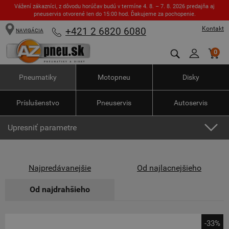
Vážení zákazníci, z dôvodu horúčav budú v termíne 4. 8. – 7. 8. 2026 predajňa aj
pneuservis otvorené len do 15:00 hod. Ďakujeme za pochopenie.
Kontakt
+421 2 6820 6080
NAVIGÁCIA
0
Pneumatiky
Motopneu
Disky
Príslušenstvo
Pneuservis
Autoservis
Upresniť parametre
Najpredávanejšie
Od najlacnejšieho
Od najdrahšieho
-33%