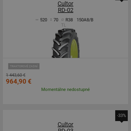
Cultor
RD-02
520
70
R38
150A8/B
TL
TRAKTOROVÉ ZADNÍ
1 443,60 €
964,90 €
Momentálne nedostupné
-33%
Cultor
RD-03