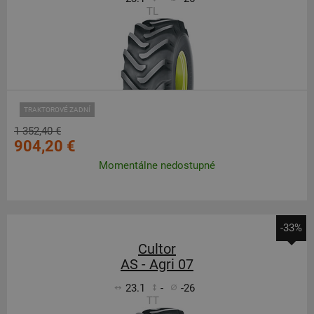
TL
TRAKTOROVÉ ZADNÍ
1 352,40 €
904,20 €
Momentálne nedostupné
-33%
Cultor
AS - Agri 07
23.1
-
-26
TT