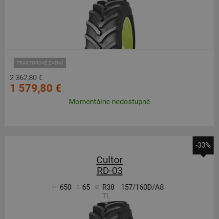
TRAKTOROVÉ ZADNÍ
2 362,80 €
1 579,80 €
Momentálne nedostupné
-33%
Cultor
RD-03
650
65
R38
157/160D/A8
TL