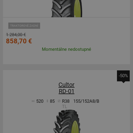
TRAKTOROVÉ ZADNÍ
1 284,00 €
858,70 €
Momentálne nedostupné
-50%
Cultor
RD-01
520
85
R38
155/152A8/B
TL