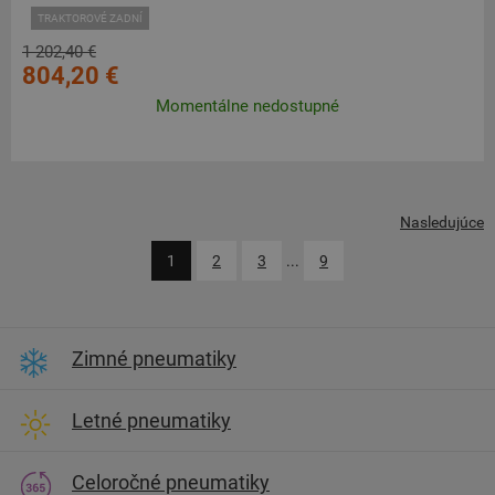
TRAKTOROVÉ ZADNÍ
1 202,40 €
804,20 €
Momentálne nedostupné
Nasledujúce
1
2
3
...
9
Zimné pneumatiky
Letné pneumatiky
Celoročné pneumatiky