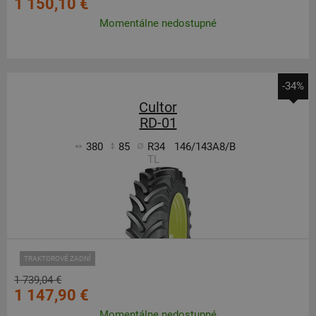
1 150,10 €
Momentálne nedostupné
-34%
Cultor
RD-01
380
85
R34
146/143A8/B
TL
TRAKTOROVÉ ZADNÍ
1 739,04 €
1 147,90 €
Momentálne nedostupné