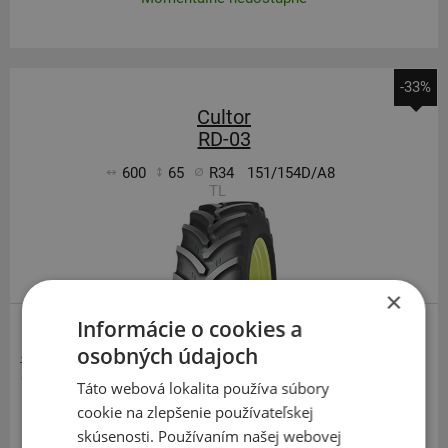
-33%
Cultor
RD-03
600
65
R34
151/154D/A8
TL
×
Informácie o cookies a
TRAKTOROVÉ ZADNÍ
osobných údajoch
1 578,00 €
1 055,10 €
Táto webová lokalita používa súbory
cookie na zlepšenie používateľskej
Momentálne nedostupné
skúsenosti. Používaním našej webovej