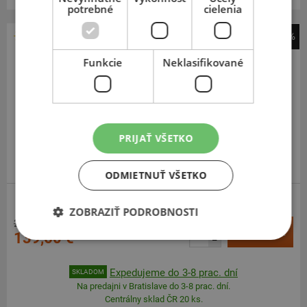
potrebné
cielenia
-46%
Dunlop
Funkcie
Neklasifikované
SP Sport Maxx RT 2 SUV
225
55
R19
103W
FR
PRIJAŤ VŠETKO
ODMIETNUŤ VŠETKO
SUV-SILNIČNÉ
ZOSÍLENÁ
ZOBRAZIŤ PODROBNOSTI
258,92 €
+
Kúpiť
139,60 €
–
Expedujeme do 3-8 prac. dní
SKLADOM
Na predajni v Bratislave do 3-8 prac. dní.
Centrálny sklad ČR 20 ks.