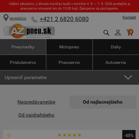
Vážení zákazníci, z dôvodu horúčav budú v termíne 4. 8. – 7. 8. 2026 predajňa aj
pneuservis otvorené len do 15:00 hod. Ďakujeme za pochopenie.
Kontakt
+421 2 6820 6080
NAVIGÁCIA
0
Pneumatiky
Motopneu
Disky
Príslušenstvo
Pneuservis
Autoservis
Upresniť parametre
Najpredávanejšie
Od najlacnejšieho
Od najdrahšieho
-48%