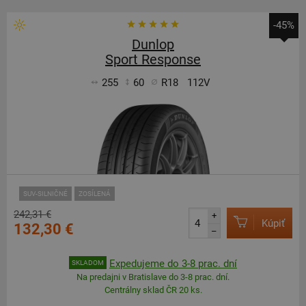
-45%
Dunlop
Sport Response
255
60
R18
112V
SUV-SILNIČNÉ
ZOSÍLENÁ
242,31 €
+
Kúpiť
132,30 €
–
Expedujeme do 3-8 prac. dní
SKLADOM
Na predajni v Bratislave do 3-8 prac. dní.
Centrálny sklad ČR 20 ks.