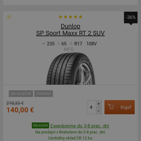
-36%
Dunlop
SP Sport Maxx RT 2 SUV
235
65
R17
108V
MFS
SUV-SILNIČNÉ
ZOSÍLENÁ
218,33 €
+
Kúpiť
140,00 €
–
Expedujeme do 3-8 prac. dní
SKLADOM
Na predajni v Bratislave do 3-8 prac. dní.
Centrálny sklad ČR 12 ks.