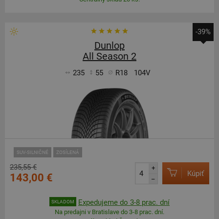
-39%
Dunlop
All Season 2
235
55
R18
104V
SUV-SILNIČNÉ
ZOSÍLENÁ
235,55 €
+
Kúpiť
143,00 €
–
Expedujeme do 3-8 prac. dní
SKLADOM
Na predajni v Bratislave do 3-8 prac. dní.