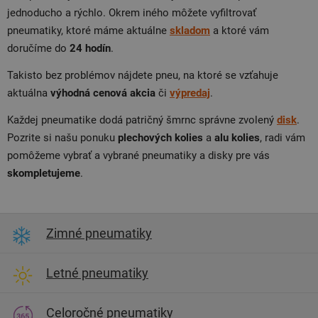
jednoducho a rýchlo. Okrem iného môžete vyfiltrovať
pneumatiky, ktoré máme aktuálne
skladom
a ktoré vám
doručíme do
24 hodín
.
Takisto bez problémov nájdete pneu, na ktoré se vzťahuje
aktuálna
výhodná cenová akcia
či
výpredaj
.
Každej pneumatike dodá patričný šmrnc správne zvolený
disk
.
Pozrite si našu ponuku
plechových kolies
a
alu kolies
, radi vám
pomôžeme vybrať a vybrané pneumatiky a disky pre vás
skompletujeme
.
Zimné pneumatiky
Letné pneumatiky
Celoročné pneumatiky