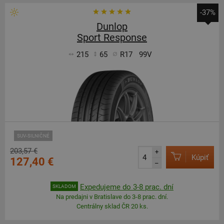
-37%
Dunlop
Sport Response
215
65
R17
99V
SUV-SILNIČNÉ
203,57 €
+
Kúpiť
127,40 €
–
Expedujeme do 3-8 prac. dní
SKLADOM
Na predajni v Bratislave do 3-8 prac. dní.
Centrálny sklad ČR 20 ks.