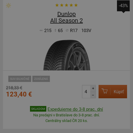
-43%
Dunlop
All Season 2
215
65
R17
103V
SUV-SILNIČNÉ
ZOSÍLENÁ
218,33 €
+
Kúpiť
123,40 €
–
Expedujeme do 3-8 prac. dní
SKLADOM
Na predajni v Bratislave do 3-8 prac. dní.
Centrálny sklad ČR 20 ks.