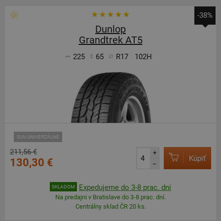
-38%
Dunlop
Grandtrek AT5
225
65
R17
102H
SUV-UNIVERZÁLNE
211,56 €
+
Kúpiť
130,30 €
–
Expedujeme do 3-8 prac. dní
SKLADOM
Na predajni v Bratislave do 3-8 prac. dní.
Centrálny sklad ČR 20 ks.