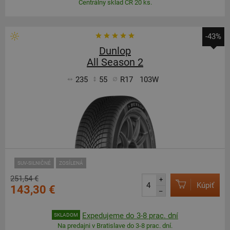
Centrálny sklad ČR 20 ks.
-43%
Dunlop
All Season 2
235
55
R17
103W
SUV-SILNIČNÉ
ZOSÍLENÁ
251,54 €
+
Kúpiť
143,30 €
–
Expedujeme do 3-8 prac. dní
SKLADOM
Na predajni v Bratislave do 3-8 prac. dní.