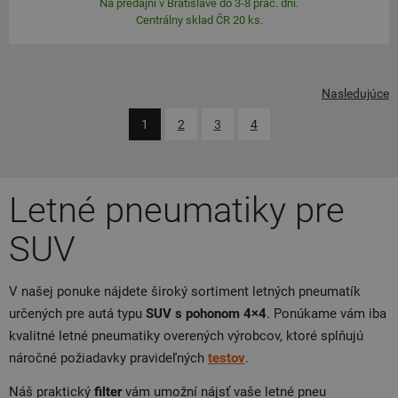
Na predajni v Bratislave do 3-8 prac. dní.
Centrálny sklad ČR 20 ks.
Nasledujúce
1
2
3
4
Letné pneumatiky pre
SUV
V našej ponuke nájdete široký sortiment letných pneumatík
určených pre autá typu
SUV s pohonom 4×4
. Ponúkame vám iba
kvalitné letné pneumatiky overených výrobcov, ktoré splňujú
náročné požiadavky pravideľných
testov
.
Náš praktický
filter
vám umožní nájsť vaše letné pneu