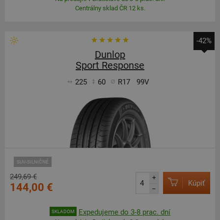
Centrálny sklad ČR 12 ks.
-42%
Dunlop
Sport Response
225
60
R17
99V
SUV-SILNIČNÉ
249,69 €
+
Kúpiť
144,00 €
–
Expedujeme do 3-8 prac. dní
SKLADOM