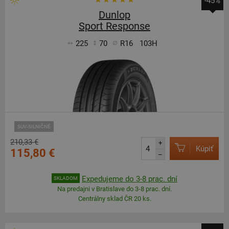
-45%
Dunlop
Sport Response
225
70
R16
103H
SUV-SILNIČNÉ
210,33 €
+
Kúpiť
115,80 €
–
Expedujeme do 3-8 prac. dní
SKLADOM
Na predajni v Bratislave do 3-8 prac. dní.
Centrálny sklad ČR 20 ks.