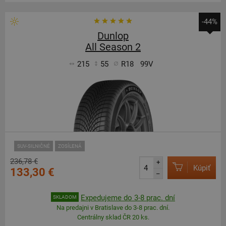
-44%
Dunlop
All Season 2
215
55
R18
99V
SUV-SILNIČNÉ
ZOSÍLENÁ
236,78 €
+
Kúpiť
133,30 €
–
Expedujeme do 3-8 prac. dní
SKLADOM
Na predajni v Bratislave do 3-8 prac. dní.
Centrálny sklad ČR 20 ks.