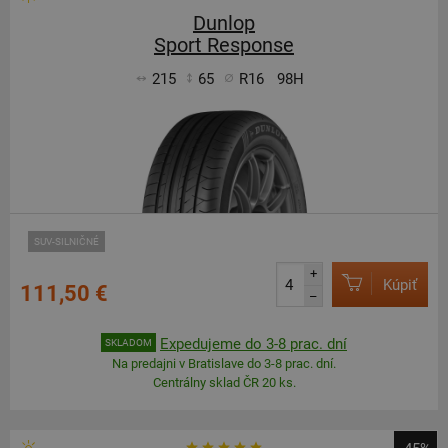
Dunlop
Sport Response
215
65
R16
98H
SUV-SILNIČNÉ
+
Kúpiť
111,50 €
–
Expedujeme do 3-8 prac. dní
SKLADOM
Na predajni v Bratislave do 3-8 prac. dní.
Centrálny sklad ČR 20 ks.