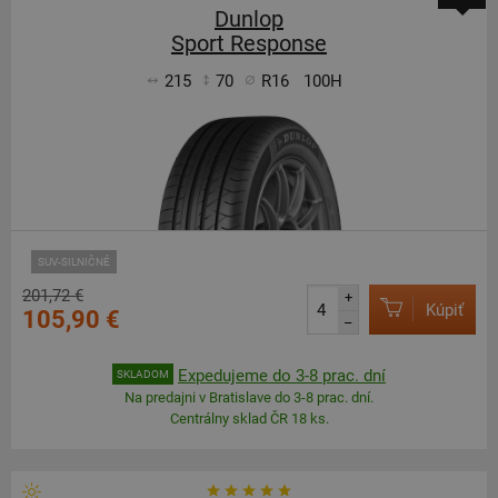
Dunlop
Sport Response
215
70
R16
100H
SUV-SILNIČNÉ
201,72 €
+
Kúpiť
105,90 €
–
Expedujeme do 3-8 prac. dní
SKLADOM
Na predajni v Bratislave do 3-8 prac. dní.
Centrálny sklad ČR 18 ks.