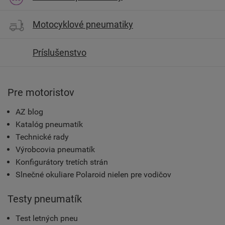
Motocyklové pneumatiky
Príslušenstvo
Pre motoristov
AZ blog
Katalóg pneumatík
Technické rady
Výrobcovia pneumatík
Konfigurátory tretích strán
Slnečné okuliare Polaroid nielen pre vodičov
Testy pneumatík
Test letných pneu