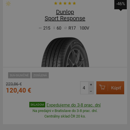
-46%
Dunlop
Sport Response
215
60
R17
100V
SUV-SILNIČNÉ
ZOSÍLENÁ
223,86 €
+
Kúpiť
120,40 €
–
Expedujeme do 3-8 prac. dní
SKLADOM
Na predajni v Bratislave do 3-8 prac. dní.
Centrálny sklad ČR 20 ks.