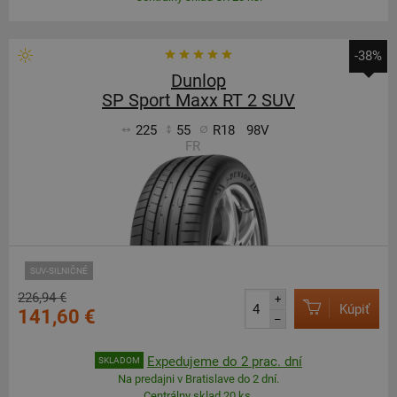
-38%
Dunlop
SP Sport Maxx RT 2 SUV
225
55
R18
98V
FR
SUV-SILNIČNÉ
226,94 €
+
Kúpiť
141,60 €
–
Expedujeme do 2 prac. dní
SKLADOM
Na predajni v Bratislave do 2 dní.
Centrálny sklad 20 ks.