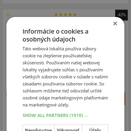
-43%
×
Dunlop
Grandtrek AT5
Informácie o cookies a
osobných údajoch
245
65
R17
107H
OWL
Táto webová lokalita používa súbory
cookie na zlepšenie používateľskej
skúsenosti. Používaním našej webovej
lokality vyjadrujete súhlas s používaním
všetkých súborov cookie v súlade s našimi
zásadami používania súborov cookie. So
SUV-UNIVERZÁLNE
súhlasom môžeme tiež odovzdať určité
244,77 €
+
osobné údaje marketingovým platformám
Kúpiť
139,30 €
–
na marketingové účely.
SHOW ALL PARTNERS
(1910) →
Expedujeme do 3-8 prac. dní
SKLADOM
Na predajni v Bratislave do 3-8 prac. dní.
Centrálny sklad ČR 12 ks.
Nevyhnutne
Výkonnosť
Účely