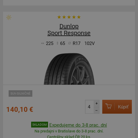
Dunlop
Sport Response
225
65
R17
102V
SUV-SILNIČNÉ
+
Kúpiť
140,10 €
–
Expedujeme do 3-8 prac. dní
SKLADOM
Na predajni v Bratislave do 3-8 prac. dní.
Centrálny sklad ČR 20 ks.