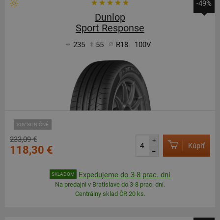
-49%
Dunlop
Sport Response
235
55
R18
100V
SUV-SILNIČNÉ
233,09 €
+
Kúpiť
118,30 €
–
Expedujeme do 3-8 prac. dní
SKLADOM
Na predajni v Bratislave do 3-8 prac. dní.
Centrálny sklad ČR 20 ks.