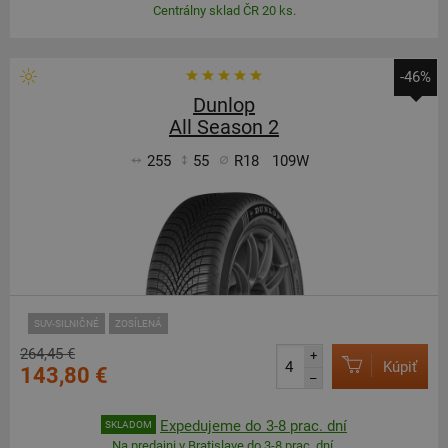
Centrálny sklad ČR 20 ks.
-46%
Dunlop
All Season 2
255
55
R18
109W
SUV-SILNIČNÉ
ZOSÍLENÁ
264,45 €
+
Kúpiť
143,80 €
–
Expedujeme do 3-8 prac. dní
SKLADOM
Na predajni v Bratislave do 3-8 prac. dní.