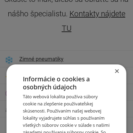
nášho špecialistu.
Kontakty nájdete
TU
Zimné pneumatiky
×
Letné pneumatiky
Informácie o cookies a
osobných údajoch
Celoročné pneumatiky
Táto webová lokalita používa súbory
cookie na zlepšenie používateľskej
Motocyklové pneumatiky
skúsenosti. Používaním našej webovej
lokality vyjadrujete súhlas s používaním
všetkých súborov cookie v súlade s našimi
Príslušenstvo
zásadami používania súborov cookie. So