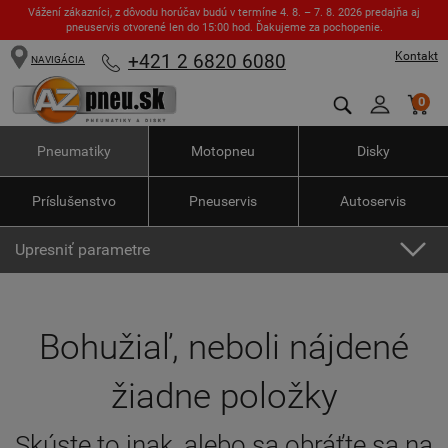
Vážení zákazníci, z dôvodu horúčav budú v termíne 4. 8. – 7. 8. 2026 predajňa aj
pneuservis otvorené len do 15:00 hod. Ďakujeme za pochopenie.
Kontakt
+421 2 6820 6080
NAVIGÁCIA
0
Pneumatiky
Motopneu
Disky
Príslušenstvo
Pneuservis
Autoservis
Upresniť parametre
Bohužiaľ, neboli nájdené
žiadne položky
Skúste to inak, alebo sa obráťte sa na