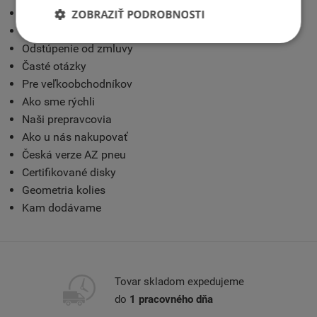
Kontakt
ZOBRAZIŤ PODROBNOSTI
Obchodné podmienky
Odstúpenie od zmluvy
Časté otázky
Pre veľkoobchodníkov
Ako sme rýchli
Naši prepravcovia
Ako u nás nakupovať
Česká verze AZ pneu
Certifikované disky
Geometria kolies
Kam dodávame
Tovar skladom expedujeme
do
1 pracovného dňa