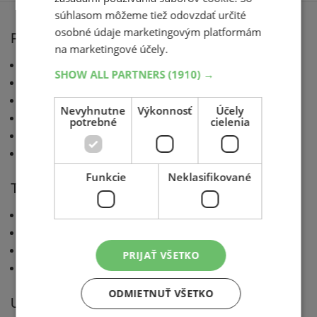
súhlasom môžeme tiež odovzdať určité
osobné údaje marketingovým platformám
Pre motoristov
na marketingové účely.
AZ blog
SHOW ALL PARTNERS
(1910) →
Katalóg pneumatík
Technické rady
Nevyhnutne
Výkonnosť
Účely
Výrobcovia pneumatík
potrebné
cielenia
Konfigurátory tretích strán
Slnečné okuliare Polaroid nielen pre vodičov
Funkcie
Neklasifikované
Testy pneumatík
Test letných pneu
Test zimných pneu
Test celoročných pneu
PRIJAŤ VŠETKO
Testy motopneu
ODMIETNUŤ VŠETKO
Užitočné informácie