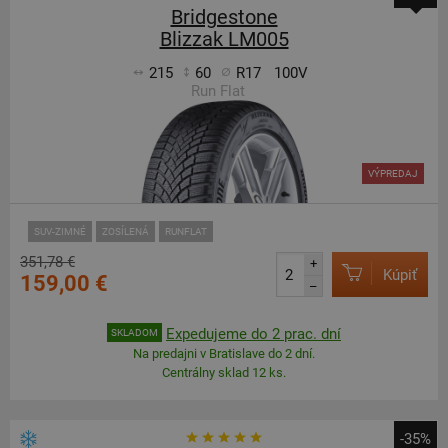
Bridgestone
Blizzak LM005
215
60
R17
100V
Run Flat
VÝPREDAJ
SUV-ZIMNÉ
ZOSÍLENÁ
RUNFLAT
351,78 €
+
Kúpiť
159,00 €
–
Expedujeme do 2 prac. dní
SKLADOM
Na predajni v Bratislave do 2 dní.
Centrálny sklad 12 ks.
-35%