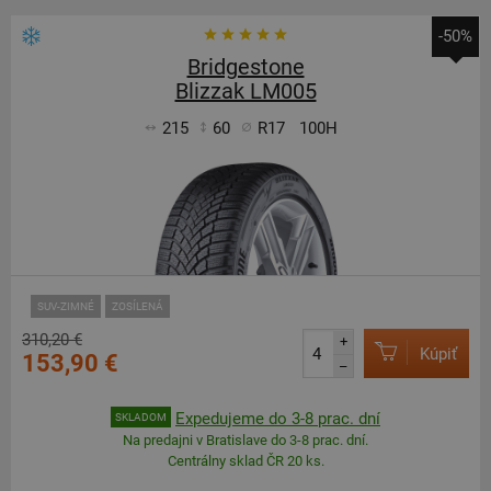
-50%
Bridgestone
Blizzak LM005
215
60
R17
100H
SUV-ZIMNÉ
ZOSÍLENÁ
310,20 €
+
Kúpiť
153,90 €
–
Expedujeme do 3-8 prac. dní
SKLADOM
Na predajni v Bratislave do 3-8 prac. dní.
Centrálny sklad ČR 20 ks.