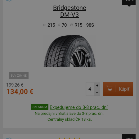
Bridgestone
DM-V3
215
70
R15
98S
SUV-ZIMNÉ
199,26 €
+
Kúpiť
134,00 €
–
Expedujeme do 3-8 prac. dní
SKLADOM
Na predajni v Bratislave do 3-8 prac. dní.
Centrálny sklad ČR 18 ks.