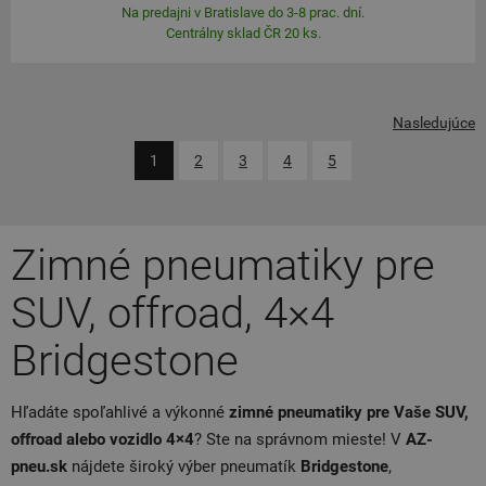
Na predajni v Bratislave do 3-8 prac. dní.
Centrálny sklad ČR 20 ks.
Nasledujúce
1
2
3
4
5
Zimné pneumatiky pre
SUV, offroad, 4×4
Bridgestone
Hľadáte spoľahlivé a výkonné
zimné pneumatiky pre Vaše SUV,
offroad alebo vozidlo 4×4
? Ste na správnom mieste! V
AZ-
pneu.sk
nájdete široký výber pneumatík
Bridgestone
,