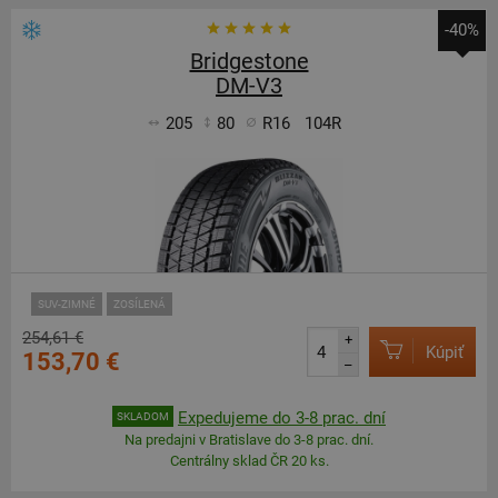
-40%
Bridgestone
DM-V3
205
80
R16
104R
SUV-ZIMNÉ
ZOSÍLENÁ
254,61 €
+
Kúpiť
153,70 €
–
Expedujeme do 3-8 prac. dní
SKLADOM
Na predajni v Bratislave do 3-8 prac. dní.
Centrálny sklad ČR 20 ks.