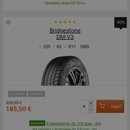
Centrálny sklad ČR 20 ks.
-43%
Bridgestone
DM-V3
235
65
R17
108S
SUV-ZIMNÉ
ZOSÍLENÁ
325,95 €
+
Kúpiť
185,50 €
–
Expedujeme do 3-8 prac. dní
SKLADOM
Na predajni v Bratislave do 3-8 prac. dní.