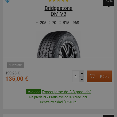
-32%
Bridgestone
DM-V3
205
70
R15
96S
SUV-ZIMNÉ
199,26 €
+
Kúpiť
135,00 €
–
Expedujeme do 3-8 prac. dní
SKLADOM
Na predajni v Bratislave do 3-8 prac. dní.
Centrálny sklad ČR 20 ks.