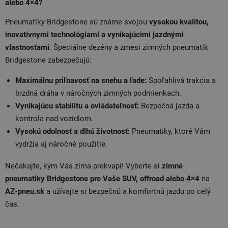
alebo 4×4?
Pneumatiky Bridgestone sú známe svojou
vysokou kvalitou,
inovatívnymi technológiami a vynikajúcimi jazdnými
vlastnosťami
. Špeciálne dezény a zmesi zimných pneumatík
Bridgestone zabezpečujú:
Maximálnu priľnavosť na snehu a ľade:
Spoľahlivá trakcia a
brzdná dráha v náročných zimných podmienkach.
Vynikajúcu stabilitu a ovládateľnosť:
Bezpečná jazda a
kontrola nad vozidlom.
Vysokú odolnosť a dlhú životnosť:
Pneumatiky, ktoré Vám
vydržia aj náročné použitie.
Nečakajte, kým Vás zima prekvapí! Vyberte si
zimné
pneumatiky Bridgestone pre Vaše SUV, offroad alebo 4×4
na
AZ-pneu.sk
a užívajte si bezpečnú a komfortnú jazdu po celý
čas.