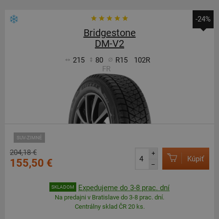
-24%
Bridgestone
DM-V2
215
80
R15
102R
FR
SUV-ZIMNÉ
204,18 €
+
Kúpiť
155,50 €
–
Expedujeme do 3-8 prac. dní
SKLADOM
Na predajni v Bratislave do 3-8 prac. dní.
Centrálny sklad ČR 20 ks.