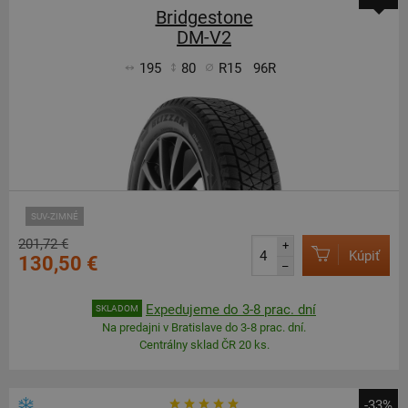
Bridgestone
DM-V2
195
80
R15
96R
SUV-ZIMNÉ
201,72 €
+
Kúpiť
130,50 €
–
Expedujeme do 3-8 prac. dní
SKLADOM
Na predajni v Bratislave do 3-8 prac. dní.
Centrálny sklad ČR 20 ks.
-33%