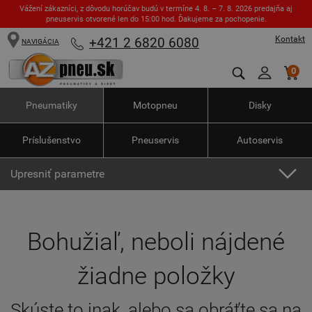
Vážení zákazníci, z dôvodu horúčav budú v termíne 4. 8. – 7. 8. 2026 predajňa aj
pneuservis otvorené len do 15:00 hod. Ďakujeme za pochopenie.
Kontakt
+421 2 6820 6080
NAVIGÁCIA
0
Pneumatiky
Motopneu
Disky
Príslušenstvo
Pneuservis
Autoservis
Upresniť parametre
Bohužiaľ, neboli nájdené
žiadne položky
Skúste to inak, alebo sa obráťte sa na