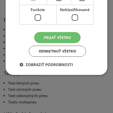
Funkcie
Neklasifikované
Pre motoristov
AZ blog
Katalóg pneumatík
PRIJAŤ VŠETKO
Technické rady
Výrobcovia pneumatík
ODMIETNUŤ VŠETKO
Konfigurátory tretích strán
Slnečné okuliare Polaroid nielen pre vodičov
ZOBRAZIŤ PODROBNOSTI
Testy pneumatík
Test letných pneu
Test zimných pneu
Test celoročných pneu
Testy motopneu