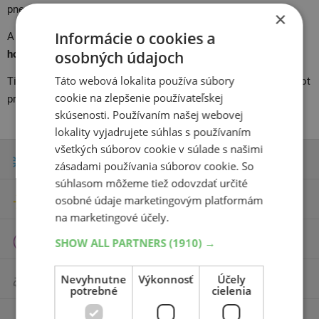
pneumatiky vzťahuje nejaká výhodná
cenová akcia
.
×
Informácie o cookies a
A ak máme vaše pneu
skladom
, privezieme vám ich do
24
hodín
.
osobných údajoch
Táto webová lokalita používa súbory
Tip: pozrite si aj našu ponuku
zimných reťazí
. Uľahčia vám život
cookie na zlepšenie používateľskej
pri nejednom zimnom auto-dobrodružstve.
skúsenosti. Používaním našej webovej
lokality vyjadrujete súhlas s používaním
všetkých súborov cookie v súlade s našimi
Zimné pneumatiky
zásadami používania súborov cookie. So
súhlasom môžeme tiež odovzdať určité
Letné pneumatiky
osobné údaje marketingovým platformám
na marketingové účely.
Celoročné pneumatiky
SHOW ALL PARTNERS
(1910) →
Motocyklové pneumatiky
Nevyhnutne
Výkonnosť
Účely
potrebné
cielenia
Príslušenstvo