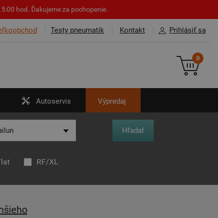
o 15:00 hod. Ďakujeme za pochopenie.
eľkoobchod
Testy pneumatík
Kontakt
Prihlásiť sa
0
Autoservis
Výpredaj
lat
RF/XL
hšieho