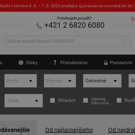
budú v termíne 4. 8. – 7. 8. 2026 predajňa aj pneuservis otvorené len d
Potrebujete poradiť?
V
+421 2 6820 6080
u
Disky
Príslušenstvo
Pneuservis
Výpredaj
Skladom
RunF
Extra cena
edávanejšie
Od najlacnejšieho
Od najdra