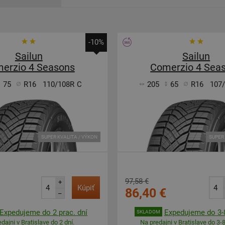
-10%
Sailun
Sailun
erzio 4 Seasons
Comerzio 4 Sea
75
R16
110/108R
C
205
65
R16
107
SUPER KVALITA / VÝKON
SUPER 
97,58 €
+
Kúpiť
86,40 €
–
Expedujeme do 2 prac. dní
Expedujeme do 3-8
SKLADOM
dajni v Bratislave do 2 dní.
Na predajni v Bratislave do 3-8