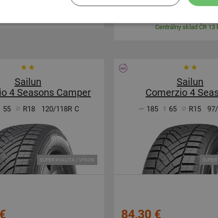
entálne nedostupné
Expedujeme do 3-8
SKLADOM
Na predajni v Bratislave do 3-8
Centrálny sklad ČR 13 
Sailun
Sailun
io 4 Seasons Camper
Comerzio 4 Sea
55
R18
120/118R
C
185
65
R15
97
SUPER KVALITA / VÝKON
SUPER 
€
84,30 €