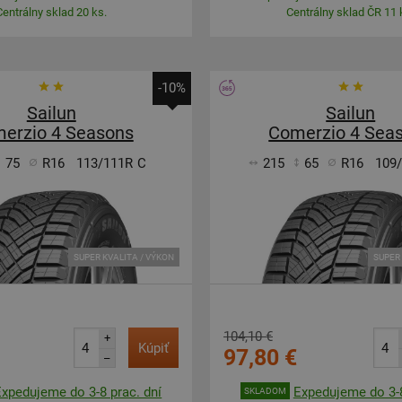
Centrálny sklad 20 ks.
Centrálny sklad ČR 11 
-10%
Sailun
Sailun
erzio 4 Seasons
Comerzio 4 Sea
75
R16
113/111R
C
215
65
R16
109
SUPER KVALITA / VÝKON
SUPER 
104,10 €
+
Kúpiť
97,80 €
–
Expedujeme do 3-8 prac. dní
Expedujeme do 3-8
SKLADOM