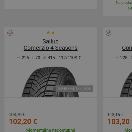
Na predajn
Ce
Sailun
Comerzio 4 Seasons
Com
225
70
R15
112/110S
C
225
SUPER KVALITA / VÝKON
103,70 €
113,16 €
102,20 €
103,20 
Momentálne nedostupné
Mom