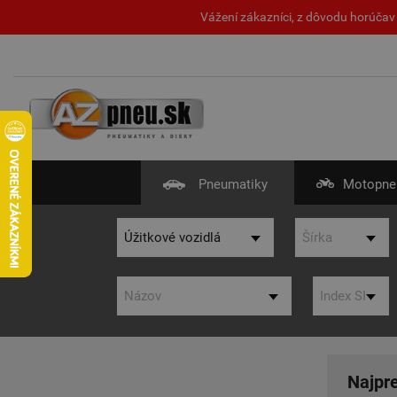
Vážení zákazníci, z dôvodu horúčav 
Pneumatiky
Motopne
Najpr