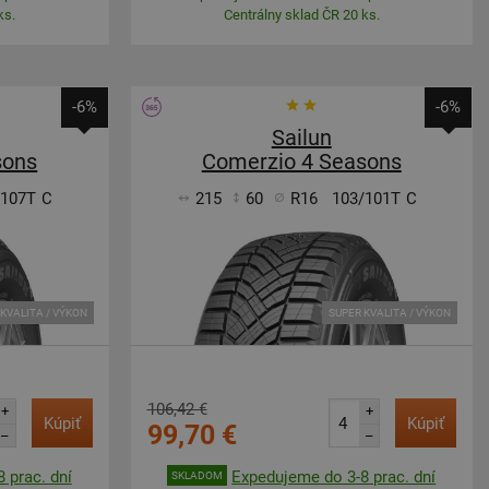
ks.
Centrálny sklad ČR 20 ks.
-6%
-6%
Sailun
sons
Comerzio 4 Seasons
/107T
C
215
60
R16
103/101T
C
KVALITA / VÝKON
SUPER KVALITA / VÝKON
106,42 €
+
+
Kúpiť
Kúpiť
99,70 €
–
–
 prac. dní
Expedujeme do 3-8 prac. dní
SKLADOM