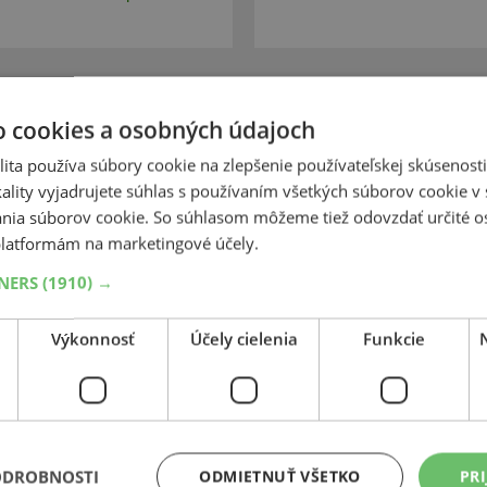
o cookies a osobných údajoch
ita používa súbory cookie na zlepšenie používateľskej skúsenost
Sailun
Sailun
erzio 4 Seasons
Comerzio 4 Sea
ality vyjadrujete súhlas s používaním všetkých súborov cookie v 
nia súborov cookie. So súhlasom môžeme tiež odovzdať určité o
75
R16
121/120R
C
195
60
R16
99
latformám na marketingové účely.
TNERS
(1910) →
Výkonnosť
Účely cielenia
Funkcie
SUPER KVALITA / VÝKON
SUPER 
€
121,60 €
ODROBNOSTI
ODMIETNUŤ VŠETKO
PRI