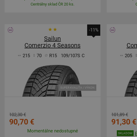
Centrálny sklad ČR 20 ks.
-11%
Sailun
Comerzio 4 Seasons
Com
215
70
R15
109/107S
C
205
SUPER KVALITA / VÝKON
102,30 €
101,89 €
90,70 €
91,30 €
Momentálne nedostupné
SKLADOM