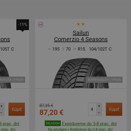
-11%
Sailun
sons
Comerzio 4 Seasons
/105T
C
195
70
R15
104/102T
C
KVALITA / VÝKON
SUPER KVALITA / VÝKON
87,35 €
+
+
Kúpiť
Kúpiť
87,20 €
–
–
 prac. dní
Expedujeme do 3-8 prac. dní
SKLADOM
 prac. dní.
Na predajni v Bratislave do 3-8 prac. dní.