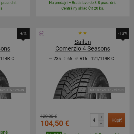
 prac. dní.
Na predajni v Bratislave do 3-8 prac. dní.
s.
Centrálny sklad ČR 20 ks.
-6%
-13%
Sailun
sons
Comerzio 4 Seasons
/114R
C
235
65
R16
121/119R
C
KVALITA / VÝKON
SUPER KVALITA / VÝKON
120,00 €
+
Kúpiť
104,50 €
–
upné