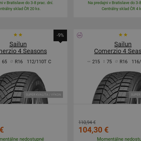
i v Bratislave do 3-8 prac. dní.
Na predajni v Bratislave do 3-8
ntrálny sklad ČR 20 ks.
Centrálny sklad ČR 4 k
-9%
Sailun
Sailun
erzio 4 Seasons
Comerzio 4 Sea
65
R16
112/110T
C
215
75
R16
116
SUPER KVALITA / VÝKON
SUPER 
110,94 €
€
104,30 €
entálne nedostupné
Momentálne nedost