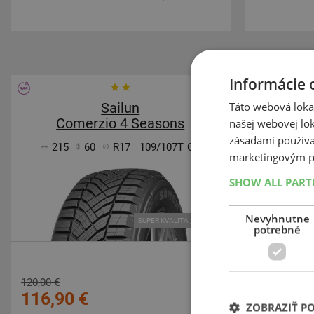
Informácie 
Táto webová lokal
Sailun
Comerzio 4 Seasons
Com
našej webovej lok
zásadami používa
215
60
R17
109/107T
C
225
marketingovým p
SHOW ALL PAR
Nevyhnutne
SUPER KVALITA / VÝKON
potrebné
120,00 €
120,00 €
116,90 €
118,90 
ZOBRAZIŤ P