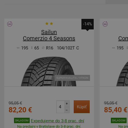
-14%
Sailun
Comerzio 4 Seasons
Com
195
65
R16
104/102T
C
195
SUPER KVALITA / VÝKON
95,05 €
95,05 €
+
Kúpiť
82,20 €
85,40 €
–
Expedujeme do 3-8 prac. dní
SKLADOM
SKLADOM
Na predajni v Bratislave do 3-8 prac. dní.
Na pre