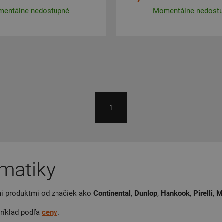
entálne nedostupné
Momentálne nedost
1
matiky
mi produktmi od značiek ako
Continental
,
Dunlop
,
Hankook
,
Pirelli
,
M
príklad podľa
ceny
.