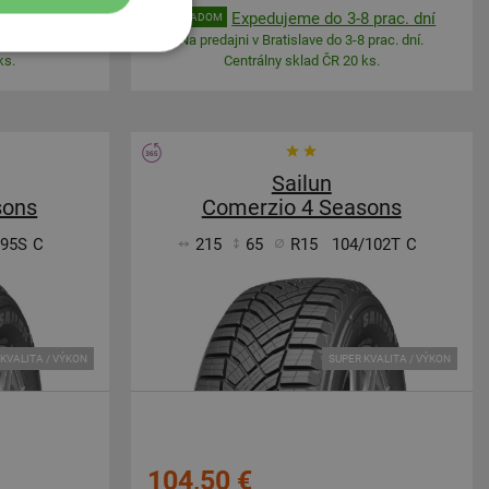
 prac. dní
Expedujeme do 3-8 prac. dní
SKLADOM
 prac. dní.
Na predajni v Bratislave do 3-8 prac. dní.
ks.
Centrálny sklad ČR 20 ks.
Sailun
sons
Comerzio 4 Seasons
/95S
C
215
65
R15
104/102T
C
KVALITA / VÝKON
SUPER KVALITA / VÝKON
104,50 €