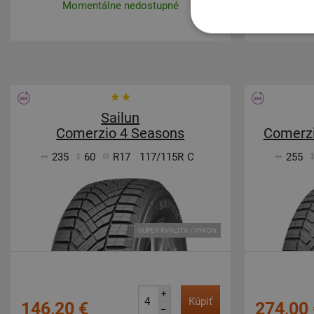
Momentálne nedostupné
Mom
Sailun
Comerzio 4 Seasons
Comerz
235
60
R17
117/115R
C
255
SUPER KVALITA / VÝKON
+
Kúpiť
146,20 €
274,00 
–