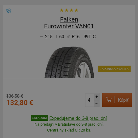
Falken
Eurowinter VAN01
215
60
R16
99T
C
JAPONSKÁ KVALITA
136,58 €
+
Kúpiť
132,80 €
–
Expedujeme do 3-8 prac. dní
SKLADOM
Na predajni v Bratislave do 3-8 prac. dní.
Centrálny sklad ČR 20 ks.