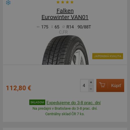
Falken
Eurowinter VAN01
175
65
R14
90/88T
C,FR
JAPONSKÁ KVALITA
+
Kúpiť
112,80 €
–
Expedujeme do 3-8 prac. dní
SKLADOM
Na predajni v Bratislave do 3-8 prac. dní.
Centrálny sklad ČR 7 ks.