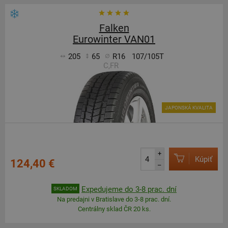
Falken
Eurowinter VAN01
205
65
R16
107/105T
C,FR
JAPONSKÁ KVALITA
+
Kúpiť
124,40 €
–
Expedujeme do 3-8 prac. dní
SKLADOM
Na predajni v Bratislave do 3-8 prac. dní.
Centrálny sklad ČR 20 ks.