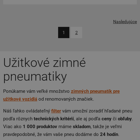
Nasledujúce
1
2
Užitkové zimné
pneumatiky
Ponúkame vám veľké množstvo
zimných pneumatík
pre
užitkové vozidlá
od renomovaných značiek.
Náš ľahko ovládateľný
filter
vám umožní zoradiť hľadané pneu
podľa rôznych
technických kritérií
, ale aj podľa
ceny
či
obľuby
.
Viac ako
1 000 produktov
máme
skladom
, takže je veľmi
pravdepodobné, že vám vaše pneu dodáme do
24 hodín
.