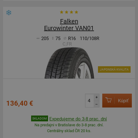
Falken
Eurowinter VAN01
205
75
R16
110/108R
C,FR
JAPONSKÁ KVALITA
+
Kúpiť
136,40 €
–
Expedujeme do 3-8 prac. dní
SKLADOM
Na predajni v Bratislave do 3-8 prac. dní.
Centrálny sklad ČR 20 ks.