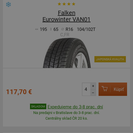
Falken
Eurowinter VAN01
195
65
R16
104/102T
C,FR
JAPONSKÁ KVALITA
+
Kúpiť
117,70 €
–
Expedujeme do 3-8 prac. dní
SKLADOM
Na predajni v Bratislave do 3-8 prac. dní.
Centrálny sklad ČR 20 ks.