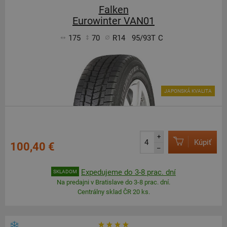
Falken
Eurowinter VAN01
175
70
R14
95/93T
C
JAPONSKÁ KVALITA
+
Kúpiť
100,40 €
–
Expedujeme do 3-8 prac. dní
SKLADOM
Na predajni v Bratislave do 3-8 prac. dní.
Centrálny sklad ČR 20 ks.