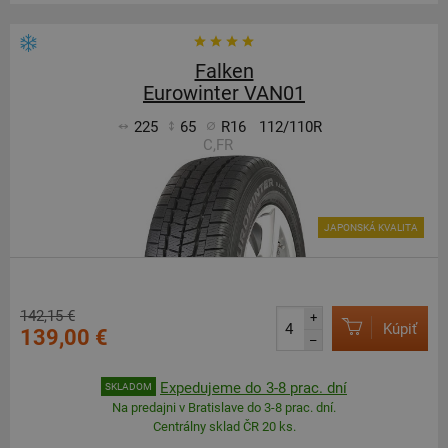
Falken
Eurowinter VAN01
225
65
R16
112/110R
C,FR
JAPONSKÁ KVALITA
142,15 €
+
Kúpiť
139,00 €
–
Expedujeme do 3-8 prac. dní
SKLADOM
Na predajni v Bratislave do 3-8 prac. dní.
Centrálny sklad ČR 20 ks.