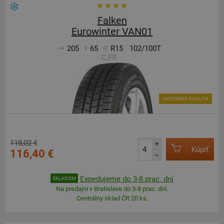
Falken
Eurowinter VAN01
205
65
R15
102/100T
C,FR
JAPONSKÁ KVALITA
118,02 €
+
Kúpiť
116,40 €
–
Expedujeme do 3-8 prac. dní
SKLADOM
Na predajni v Bratislave do 3-8 prac. dní.
Centrálny sklad ČR 20 ks.