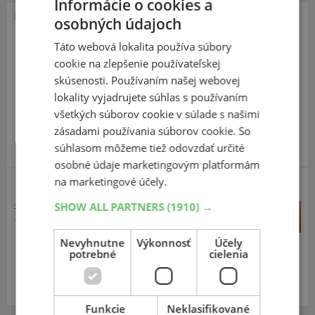
Informácie o cookies a
osobných údajoch
Falken
Táto webová lokalita používa súbory
Eurowinter VAN01
cookie na zlepšenie používateľskej
225
70
R15
112/110R
skúsenosti. Používaním našej webovej
C,FR
lokality vyjadrujete súhlas s používaním
všetkých súborov cookie v súlade s našimi
zásadami používania súborov cookie. So
súhlasom môžeme tiež odovzdať určité
JAPONSKÁ KVALITA
osobné údaje marketingovým platformám
na marketingové účely.
SHOW ALL PARTNERS
(1910) →
123,12 €
+
Kúpiť
120,50 €
–
Nevyhnutne
Výkonnosť
Účely
potrebné
cielenia
Expedujeme do 3-8 prac. dní
SKLADOM
Na predajni v Bratislave do 3-8 prac. dní.
Centrálny sklad ČR 20 ks.
Funkcie
Neklasifikované