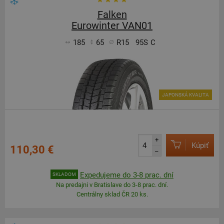
Falken
Eurowinter VAN01
185
65
R15
95S
C
JAPONSKÁ KVALITA
+
Kúpiť
110,30 €
–
Expedujeme do 3-8 prac. dní
SKLADOM
Na predajni v Bratislave do 3-8 prac. dní.
Centrálny sklad ČR 20 ks.