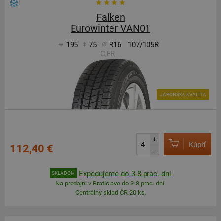
Falken
Eurowinter VAN01
195
75
R16
107/105R
C,FR
JAPONSKÁ KVALITA
+
Kúpiť
112,40 €
–
Expedujeme do 3-8 prac. dní
SKLADOM
Na predajni v Bratislave do 3-8 prac. dní.
Centrálny sklad ČR 20 ks.