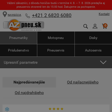
Vážení zákazníci, z dôvodu horúčav budú v termíne 4. 8. – 7. 8. 2026 predajňa aj
pneuservis otvorené len do 15:00 hod. Ďakujeme za pochopenie.
Kontakt
+421 2 6820 6080
NAVIGÁCIA
0
Pneumatiky
Motopneu
Disky
Príslušenstvo
Pneuservis
Autoservis
Upresniť parametre
Najpredávanejšie
Od najlacnejšieho
Od najdrahšieho