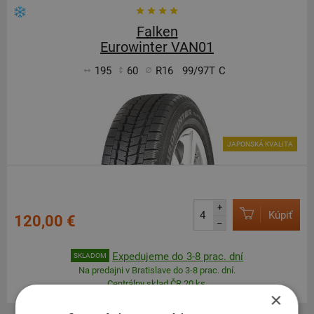
Falken
Eurowinter VAN01
195
60
R16
99/97T
C
JAPONSKÁ KVALITA
+
Kúpiť
120,00 €
–
Expedujeme do 3-8 prac. dní
SKLADOM
Na predajni v Bratislave do 3-8 prac. dní.
Centrálny sklad ČR 20 ks.
×