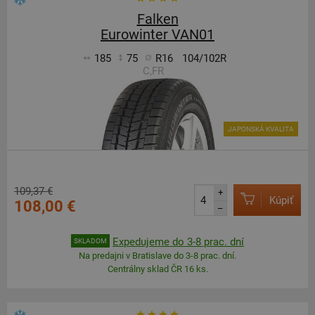
Falken
Eurowinter VAN01
185
75
R16
104/102R
C,FR
JAPONSKÁ KVALITA
109,37 €
+
Kúpiť
108,00 €
–
Expedujeme do 3-8 prac. dní
SKLADOM
Na predajni v Bratislave do 3-8 prac. dní.
Centrálny sklad ČR 16 ks.