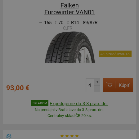
Falken
Eurowinter VAN01
165
70
R14
89/87R
C,FR
JAPONSKÁ KVALITA
+
Kúpiť
93,00 €
–
Expedujeme do 3-8 prac. dní
SKLADOM
Na predajni v Bratislave do 3-8 prac. dní.
Centrálny sklad ČR 20 ks.