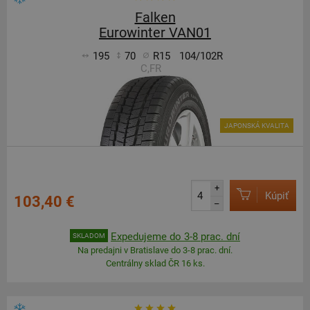
Falken
Eurowinter VAN01
195
70
R15
104/102R
C,FR
JAPONSKÁ KVALITA
+
Kúpiť
103,40 €
–
Expedujeme do 3-8 prac. dní
SKLADOM
Na predajni v Bratislave do 3-8 prac. dní.
Centrálny sklad ČR 16 ks.