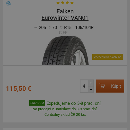
Falken
Eurowinter VAN01
205
70
R15
106/104R
C,FR
JAPONSKÁ KVALITA
+
Kúpiť
115,50 €
–
Expedujeme do 3-8 prac. dní
SKLADOM
Na predajni v Bratislave do 3-8 prac. dní.
Centrálny sklad ČR 20 ks.