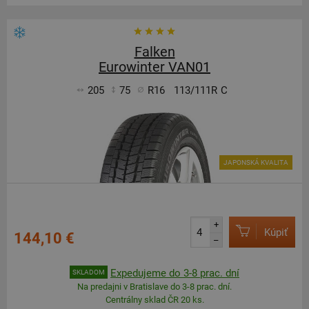
Falken
Eurowinter VAN01
205
75
R16
113/111R
C
JAPONSKÁ KVALITA
+
Kúpiť
144,10 €
–
Expedujeme do 3-8 prac. dní
SKLADOM
Na predajni v Bratislave do 3-8 prac. dní.
Centrálny sklad ČR 20 ks.