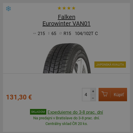
Falken
Eurowinter VAN01
215
65
R15
104/102T
C
JAPONSKÁ KVALITA
+
Kúpiť
131,30 €
–
Expedujeme do 3-8 prac. dní
SKLADOM
Na predajni v Bratislave do 3-8 prac. dní.
Centrálny sklad ČR 20 ks.