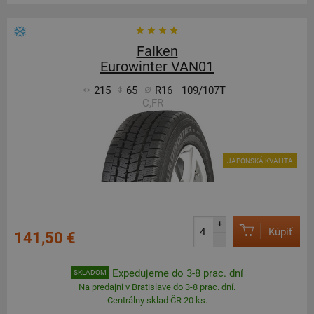
Falken
Eurowinter VAN01
215
65
R16
109/107T
C,FR
JAPONSKÁ KVALITA
+
Kúpiť
141,50 €
–
Expedujeme do 3-8 prac. dní
SKLADOM
Na predajni v Bratislave do 3-8 prac. dní.
Centrálny sklad ČR 20 ks.