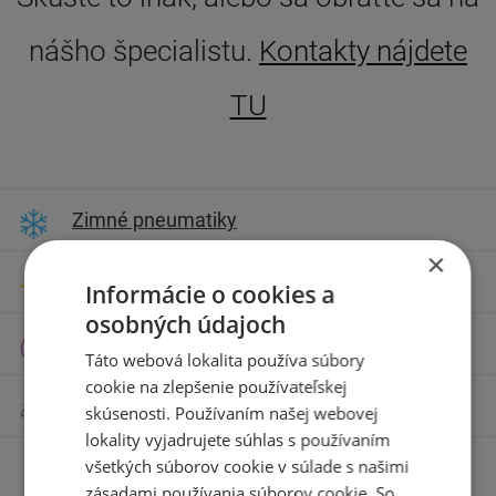
nášho špecialistu.
Kontakty nájdete
TU
Zimné pneumatiky
×
Letné pneumatiky
Informácie o cookies a
osobných údajoch
Celoročné pneumatiky
Táto webová lokalita používa súbory
cookie na zlepšenie používateľskej
Motocyklové pneumatiky
skúsenosti. Používaním našej webovej
lokality vyjadrujete súhlas s používaním
všetkých súborov cookie v súlade s našimi
Príslušenstvo
zásadami používania súborov cookie. So