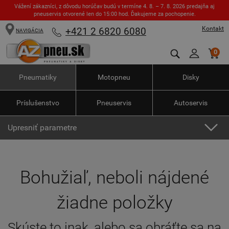
Vážení zákazníci, z dôvodu horúčav budú v termíne 4. 8. – 7. 8. 2026 predajňa aj
pneuservis otvorené len do 15:00 hod. Ďakujeme za pochopenie.
Kontakt
+421 2 6820 6080
NAVIGÁCIA
0
Pneumatiky
Motopneu
Disky
Príslušenstvo
Pneuservis
Autoservis
Upresniť parametre
Bohužiaľ, neboli nájdené
žiadne položky
Skúste to inak, alebo sa obráťte sa na