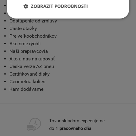
Kontakt
ZOBRAZIŤ PODROBNOSTI
Obchodné podmienky
Odstúpenie od zmluvy
Časté otázky
Pre veľkoobchodníkov
Ako sme rýchli
Naši prepravcovia
Ako u nás nakupovať
Česká verze AZ pneu
Certifikované disky
Geometria kolies
Kam dodávame
Tovar skladom expedujeme
do
1 pracovného dňa