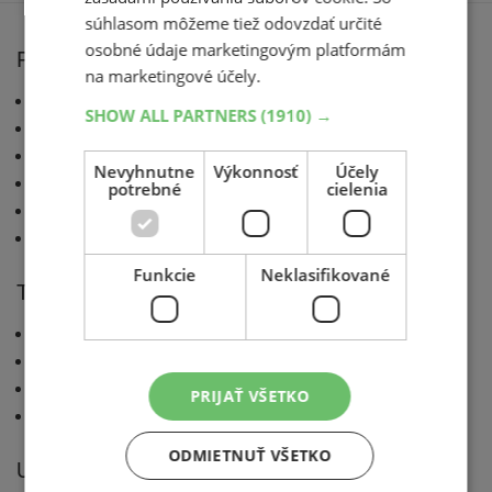
súhlasom môžeme tiež odovzdať určité
osobné údaje marketingovým platformám
Pre motoristov
na marketingové účely.
AZ blog
SHOW ALL PARTNERS
(1910) →
Katalóg pneumatík
Technické rady
Nevyhnutne
Výkonnosť
Účely
Výrobcovia pneumatík
potrebné
cielenia
Konfigurátory tretích strán
Slnečné okuliare Polaroid nielen pre vodičov
Funkcie
Neklasifikované
Testy pneumatík
Test letných pneu
Test zimných pneu
Test celoročných pneu
PRIJAŤ VŠETKO
Testy motopneu
ODMIETNUŤ VŠETKO
Užitočné informácie