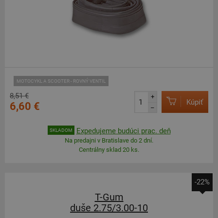
MOTOCYKL A SCOOTER - ROVNÝ VENTIL
8,51 €
+
Kúpiť
6,60 €
–
Expedujeme budúci prac. deň
SKLADOM
Na predajni v Bratislave do 2 dní.
Centrálny sklad 20 ks.
-22%
T-Gum
duše 2.75/3.00-10