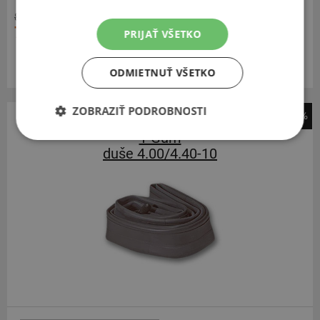
8,92 €
7,00 €
PRIJAŤ VŠETKO
Momentálne nedostupné
ODMIETNUŤ VŠETKO
ZOBRAZIŤ PODROBNOSTI
-22%
T-Gum
duše 4.00/4.40-10