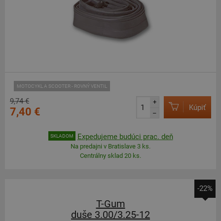
MOTOCYKL A SCOOTER - ROVNÝ VENTIL
9,74 €
+
Kúpiť
7,40 €
–
Expedujeme budúci prac. deň
SKLADOM
Na predajni v Bratislave 3 ks.
Centrálny sklad 20 ks.
-22%
T-Gum
duše 3.00/3.25-12