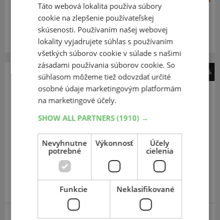
Táto webová lokalita používa súbory
cookie na zlepšenie používateľskej
Expedujeme budúci prac. deň
SKLADOM
skúsenosti. Používaním našej webovej
Na predajni v Bratislave do 2 dní.
Centrálny sklad 20 ks.
lokality vyjadrujete súhlas s používaním
všetkých súborov cookie v súlade s našimi
zásadami používania súborov cookie. So
-22%
súhlasom môžeme tiež odovzdať určité
T-Gum
osobné údaje marketingovým platformám
duše 3.00/3.50/4.00-10
na marketingové účely.
SHOW ALL PARTNERS
(1910) →
Nevyhnutne
Výkonnosť
Účely
potrebné
cielenia
Funkcie
Neklasifikované
MOTOCYKL A SCOOTER - ROVNÝ VENTIL