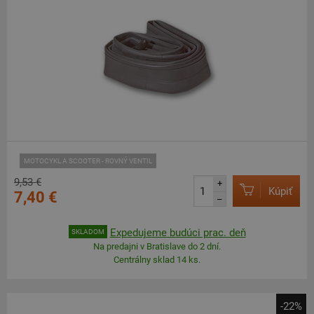
MOTOCYKL A SCOOTER - ROVNÝ VENTIL
9,53 €
+
Kúpiť
7,40 €
–
Expedujeme budúci prac. deň
SKLADOM
Na predajni v Bratislave do 2 dní.
Centrálny sklad 14 ks.
-22%