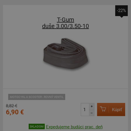
-22%
T-Gum
duše 3.00/3.50-10
MOTOCYKL A SCOOTER - ROVNÝ VENTIL
8,82 €
+
Kúpiť
6,90 €
–
Expedujeme budúci prac. deň
SKLADOM