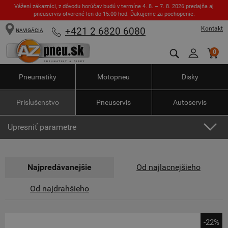
Vážení zákazníci, z dôvodu horúčav budú v termíne 4. 8. – 7. 8. 2026 predajňa aj
pneuservis otvorené len do 15:00 hod. Ďakujeme za pochopenie.
Kontakt
+421 2 6820 6080
NAVIGÁCIA
0
Pneumatiky
Motopneu
Disky
Príslušenstvo
Pneuservis
Autoservis
Upresniť parametre
Najpredávanejšie
Od najlacnejšieho
Od najdrahšieho
-22%