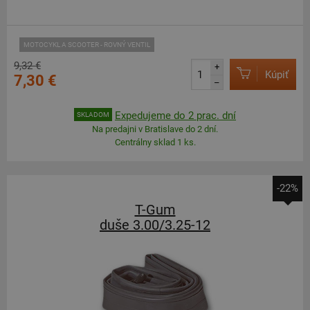
MOTOCYKL A SCOOTER - ROVNÝ VENTIL
9,32 €
+
Kúpiť
7,30 €
–
Expedujeme do 2 prac. dní
SKLADOM
Na predajni v Bratislave do 2 dní.
Centrálny sklad 1 ks.
-22%
T-Gum
duše 3.00/3.25-12