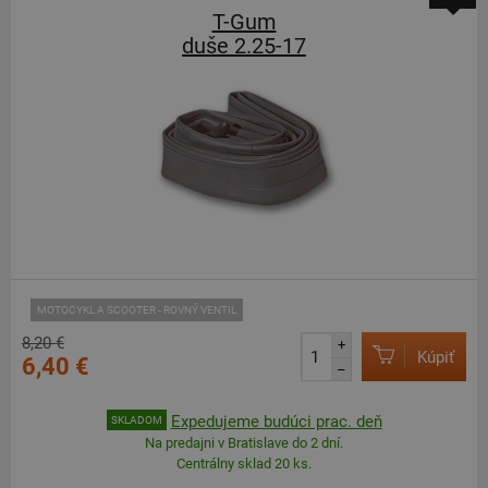
T-Gum
duše 2.25-17
MOTOCYKL A SCOOTER - ROVNÝ VENTIL
8,20 €
+
Kúpiť
6,40 €
–
Expedujeme budúci prac. deň
SKLADOM
Na predajni v Bratislave do 2 dní.
Centrálny sklad 20 ks.