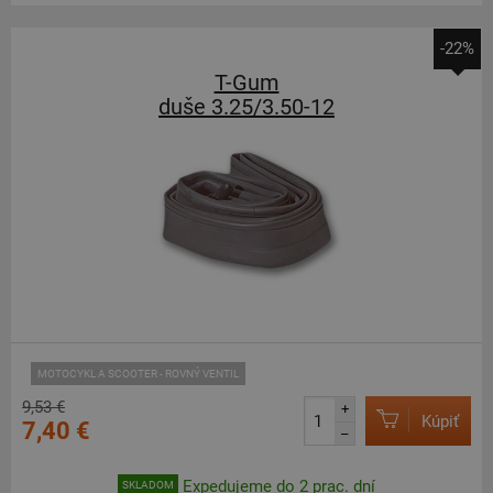
-22%
T-Gum
duše 3.25/3.50-12
MOTOCYKL A SCOOTER - ROVNÝ VENTIL
9,53 €
+
Kúpiť
7,40 €
–
Expedujeme do 2 prac. dní
SKLADOM