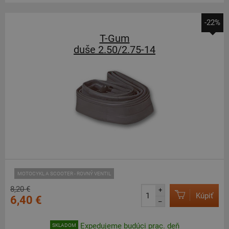
-22%
T-Gum
duše 2.50/2.75-14
MOTOCYKL A SCOOTER - ROVNÝ VENTIL
8,20 €
+
Kúpiť
6,40 €
–
Expedujeme budúci prac. deň
SKLADOM