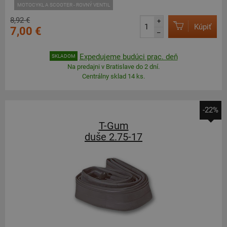
MOTOCYKL A SCOOTER - ROVNÝ VENTIL
8,92 €
+
Kúpiť
7,00 €
–
Expedujeme budúci prac. deň
SKLADOM
Na predajni v Bratislave do 2 dní.
Centrálny sklad 14 ks.
-22%
T-Gum
duše 2.75-17