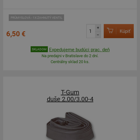
PRŮMYSLOVÁ - 1X ZAHNUTÝ VENTIL
+
Kúpiť
6,50 €
–
Expedujeme budúci prac. deň
SKLADOM
Na predajni v Bratislave do 2 dní.
Centrálny sklad 20 ks.
T-Gum
duše 2.00/3.00-4