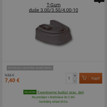
T-Gum
duše 3.00/3.50/4.00-10
MOTOCYKL A SCOOTER - ROVNÝ VENTIL
9,53 €
+
Kúpiť
7,40 €
–
Expedujeme budúci prac. deň
SKLADOM
Na predajni v Bratislave do 2 dní.
Centrálny sklad 20 ks.