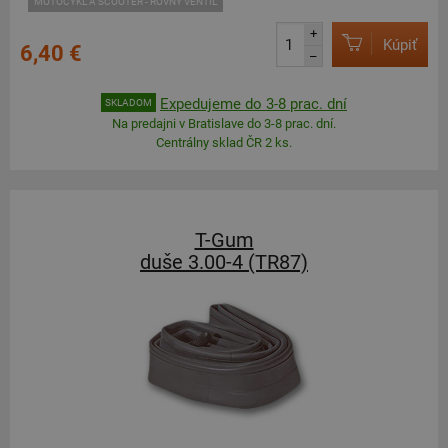
MOTOCYKL A SCOOTER - ROVNÝ VENTIL
+
Kúpiť
6,40 €
–
Expedujeme do 3-8 prac. dní
SKLADOM
Na predajni v Bratislave do 3-8 prac. dní.
Centrálny sklad ČR 2 ks.
T-Gum
duše 3.00-4 (TR87)