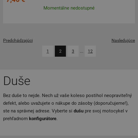
Momentálne nedostupné
Predchádzajúci
Nasledujúce
1
2
3
...
12
Duše
Bez duše to nejde. Nech už vaše koleso postihol neopraviteľný
defekt, alebo uvažujete o nákupe do zásoby (doporučujeme!),
ste na správnej adrese. Vyberte si
dušu
pre svoj motocykel v
prehľadnom
konfigurátore
.