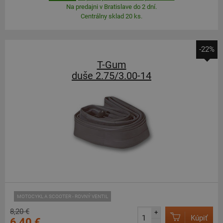
Na predajni v Bratislave do 2 dní.
Centrálny sklad 20 ks.
-22%
T-Gum
duše 2.75/3.00-14
MOTOCYKL A SCOOTER - ROVNÝ VENTIL
8,20 €
+
Kúpiť
6,40 €