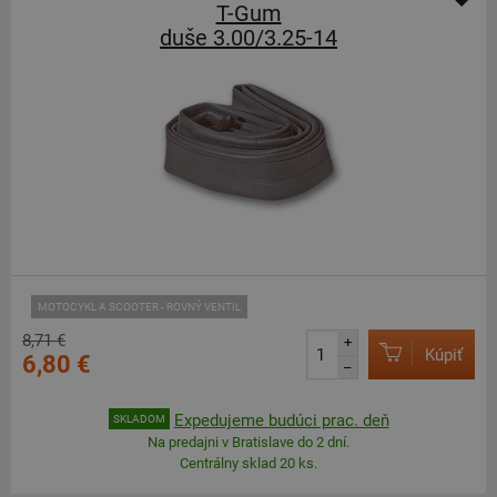
T-Gum
duše 3.00/3.25-14
MOTOCYKL A SCOOTER - ROVNÝ VENTIL
8,71 €
+
Kúpiť
6,80 €
–
Expedujeme budúci prac. deň
SKLADOM
Na predajni v Bratislave do 2 dní.
Centrálny sklad 20 ks.