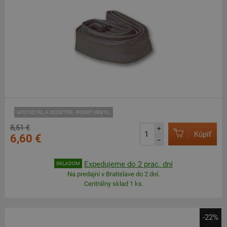
MOTOCYKL A SCOOTER - ROVNÝ VENTIL
8,51 €
+
Kúpiť
6,60 €
–
Expedujeme do 2 prac. dní
SKLADOM
Na predajni v Bratislave do 2 dní.
Centrálny sklad 1 ks.
-22%