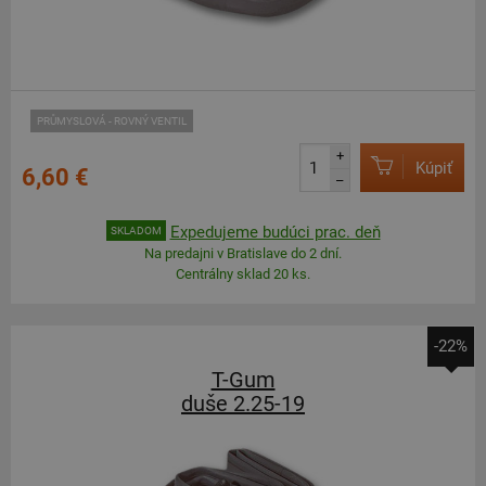
PRŮMYSLOVÁ - ROVNÝ VENTIL
+
Kúpiť
6,60 €
–
Expedujeme budúci prac. deň
SKLADOM
Na predajni v Bratislave do 2 dní.
Centrálny sklad 20 ks.
-22%
T-Gum
duše 2.25-19