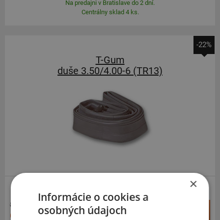
Na predajni v Bratislave do 2 dní.
Centrálny sklad 4 ks.
-22%
T-Gum
duše 3.50/4.00-6 (TR13)
×
MOTOCYKL A SCOOTER - ROVNÝ GUMOVÝ VENTIL
Informácie o cookies a
8,82 €
+
osobných údajoch
Kúpiť
6,90 €
–