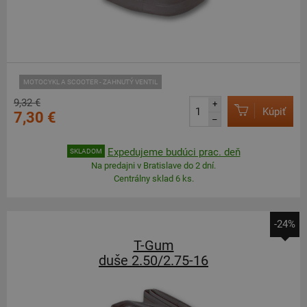
MOTOCYKL A SCOOTER - ZAHNUTÝ VENTIL
9,32 €
+
Kúpiť
7,30 €
–
Expedujeme budúci prac. deň
SKLADOM
Na predajni v Bratislave do 2 dní.
Centrálny sklad 6 ks.
-24%
T-Gum
duše 2.50/2.75-16