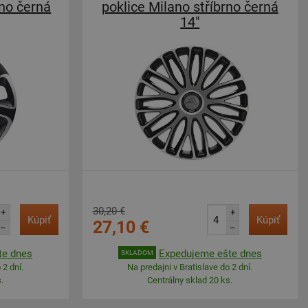
rno černá
poklice Milano stříbrno černá
14"
30,20 €
+
+
Kúpiť
Kúpiť
27,10 €
–
–
te dnes
Expedujeme ešte dnes
SKLADOM
 2 dní.
Na predajni v Bratislave do 2 dní.
.
Centrálny sklad 20 ks.