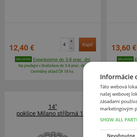
+
Kúpiť
12,40 €
13,60 €
–
Expedujeme do 3-8 prac. dní
SKLADOM
SKLADOM
Na predajni v Bratislave do 3-8 prac. dní.
Na predajn
Centrálny sklad ČR 18 ks.
Ce
Informácie 
Táto webová lokal
našej webovej lok
-10%
zásadami používa
14"
marketingovým p
poklice Milano stříbrná 14"
pokli
SHOW ALL PAR
Nevyhnutne