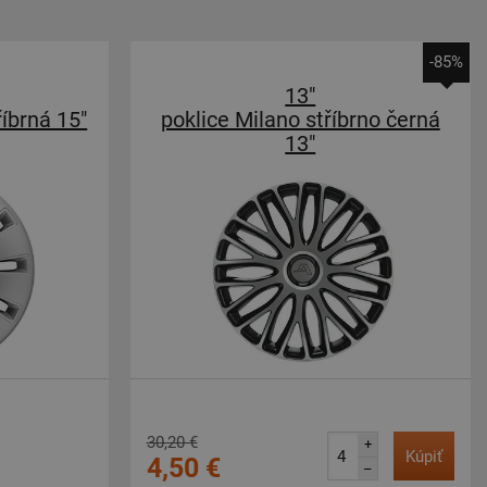
-85%
13"
říbrná 15"
poklice Milano stříbrno černá
13"
30,20 €
+
Kúpiť
4,50 €
–