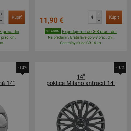
+
+
Kúpiť
Kúpiť
11,90 €
–
–
 prac. dní
Expedujeme do 3-8 prac. dní
SKLADOM
 prac. dní.
Na predajni v Bratislave do 3-8 prac. dní.
ks.
Centrálny sklad ČR 16 ks.
-10%
-10%
14"
ná 14"
poklice Milano antracit 14"