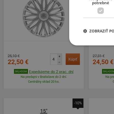
potrebné
ZOBRAZIŤ P
25,10 €
27,31 €
+
Kúpiť
22,50 €
24,50 €
–
Expedujeme do 2 prac. dní
SKLADOM
SKLADO
Na predajni v Bratislave do 2 dní.
Na pre
Centrálny sklad 20 ks.
-10%
15"