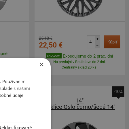
25,10 €
+
Kúpiť
22,50 €
–
upné
Expedujeme do 2 prac. dní
SKLADOM
×
Na predajni v Bratislave do 2 dní.
Centrálny sklad 20 ks.
i. Používaním
súlade s našimi
-10%
-10%
sobné údaje
14"
íbrná 14"
poklice Oslo černo/šedá 14"
Neklasifikované