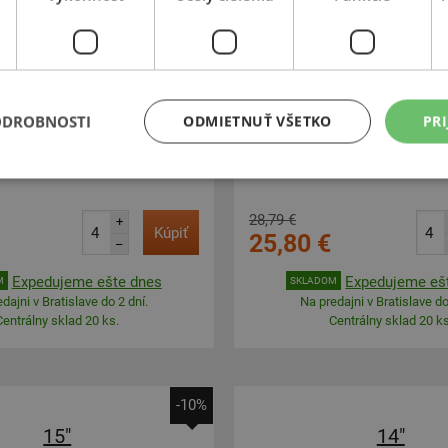
ODROBNOSTI
ODMIETNUŤ VŠETKO
PRI
28,79 €
+
Kúpiť
25,80 €
–
Expedujeme ešte dnes
Expedujeme eš
M
SKLADOM
dajni v Bratislave do 2 dní.
Na predajni v Bratislave do
Centrálny sklad 20 ks.
Centrálny sklad 20 ks
-10%
15"
14"