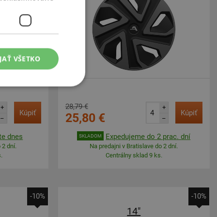
JAŤ VŠETKO
28,79 €
+
+
Kúpiť
Kúpiť
25,80 €
–
–
te dnes
Expedujeme do 2 prac. dní
SKLADOM
 2 dní.
Na predajni v Bratislave do 2 dní.
.
Centrálny sklad 9 ks.
-10%
-10%
14"