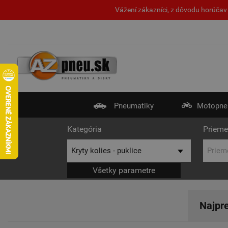
Vážení zákazníci, z dôvodu horúčav 
Pneumatiky
Motopne
Kategória
Prieme
Všetky parametre
Najpr