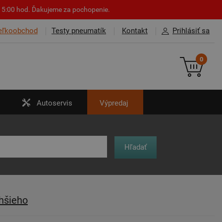
o 15:00 hod. Ďakujeme za pochopenie.
eľkoobchod
Testy pneumatík
Kontakt
Prihlásiť sa
0
Autoservis
Výpredaj
hšieho