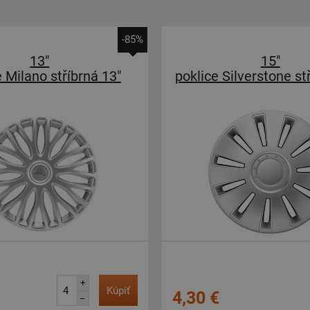
-85%
13"
15"
e Milano stříbrná 13"
poklice Silverstone st
+
Kúpiť
4,30 €
–