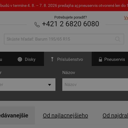
budú v termíne 4. 8. – 7. 8. 2026 predajňa aj pneuservis otvorené len d
Potrebujete poradiť?
V
+421 2 6820 6080
u
Disky
Príslušenstvo
Pneuservis
r
Názov
edávanejšie
Od najlacnejšieho
Od najdra