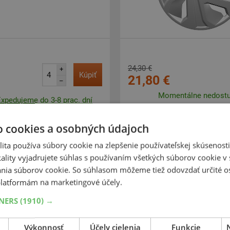
24,30 €
+
Kúpiť
21,80 €
–
Momentálne nedost
Expedujeme do 3-8 prac. dní
i v Bratislave do 3-8 prac. dní.
ntrálny sklad ČR 14 ks.
o cookies a osobných údajoch
ita používa súbory cookie na zlepšenie používateľskej skúsenost
ality vyjadrujete súhlas s používaním všetkých súborov cookie v 
-10%
nia súborov cookie. So súhlasom môžeme tiež odovzdať určité o
15"
14"
latformám na marketingové účely.
ce Oslo stříbrná 15"
poklice Oslo černo/stř
TNERS
(1910) →
Výkonnosť
Účely cielenia
Funkcie