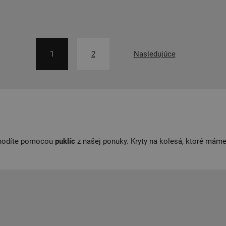
1
2
Nasledujúce
nahodíte pomocou
puklíc
z našej ponuky. Kryty na kolesá, ktoré mám