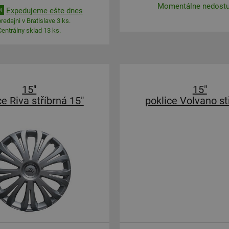
Momentálne nedost
Expedujeme ešte dnes
M
redajni v Bratislave 3 ks.
Centrálny sklad 13 ks.
15"
15"
ce Riva stříbrná 15"
poklice Volvano st