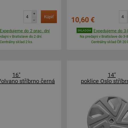
+
Kúpiť
10,60 €
–
Expedujeme do 2 prac. dní
Expedujeme do 3-8
SKLADOM
dajni v Bratislave do 2 dní.
Na predajni v Bratislave do 3-8
Centrálny sklad 2 ks.
Centrálny sklad ČR 20 
16"
14"
Volvano stříbrno černá
poklice Oslo stříbr