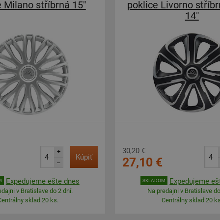
e Milano stříbrná 15"
poklice Livorno stříb
14"
30,20 €
+
Kúpiť
27,10 €
–
Expedujeme ešte dnes
Expedujeme eš
M
SKLADOM
dajni v Bratislave do 2 dní.
Na predajni v Bratislave do
Centrálny sklad 20 ks.
Centrálny sklad 20 ks