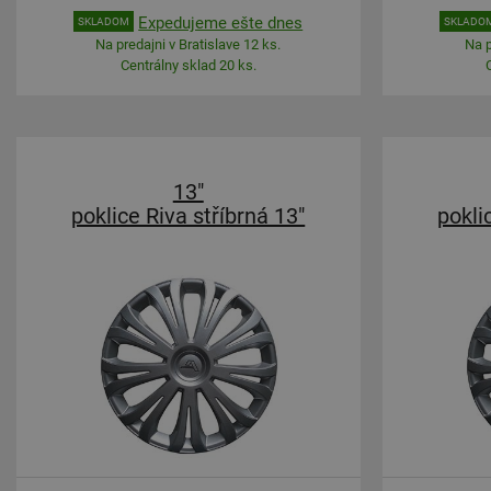
Expedujeme ešte dnes
SKLADOM
SKLADO
Na predajni v Bratislave 12 ks.
Na p
Centrálny sklad 20 ks.
13"
poklice Riva stříbrná 13"
pokli