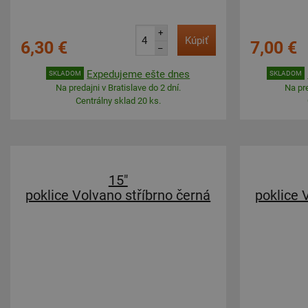
+
Kúpiť
6,30 €
7,00 €
–
Expedujeme ešte dnes
SKLADOM
SKLADOM
Na predajni v Bratislave do 2 dní.
Na pre
Centrálny sklad 20 ks.
15"
poklice Volvano stříbrno černá
poklice 