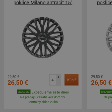
poklice Milano antracit 15"
poklic
29,50 €
29,50 €
+
Kúpiť
26,50 €
26,50 €
–
Expedujeme ešte dnes
SKLADOM
SKLADO
Na predajni v Bratislave do 2 dní.
Na pre
Centrálny sklad 20 ks.