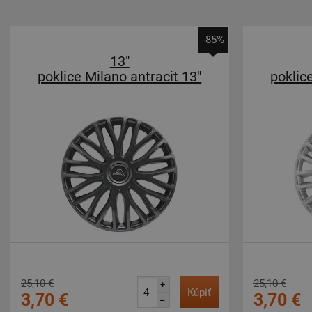
-85%
13"
poklice Milano antracit 13"
poklic
25,10 €
25,10 €
+
Kúpiť
3,70 €
3,70 €
–