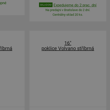
upné
Expedujeme do 2 prac. dní
SKLADOM
Na predajni v Bratislave do 2 dní.
Centrálny sklad 20 ks.
16"
říbrná
poklice Volvano stříbrná