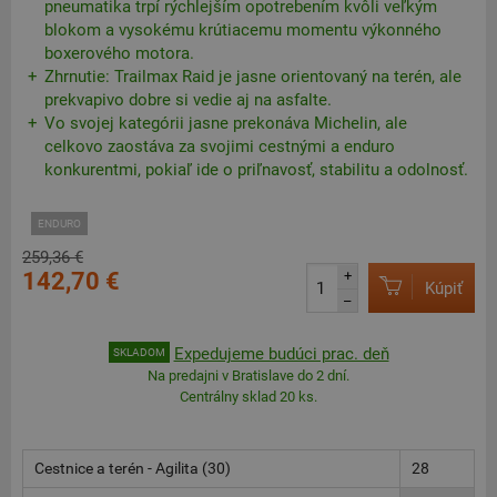
pneumatika trpí rýchlejším opotrebením kvôli veľkým
blokom a vysokému krútiacemu momentu výkonného
boxerového motora.
Zhrnutie: Trailmax Raid je jasne orientovaný na terén, ale
prekvapivo dobre si vedie aj na asfalte.
Vo svojej kategórii jasne prekonáva Michelin, ale
celkovo zaostáva za svojimi cestnými a enduro
konkurentmi, pokiaľ ide o priľnavosť, stabilitu a odolnosť.
ENDURO
259,36 €
142,70 €
+
Kúpiť
–
Expedujeme budúci prac. deň
SKLADOM
Na predajni v Bratislave do 2 dní.
Centrálny sklad 20 ks.
Cestnice a terén - Agilita (30)
28