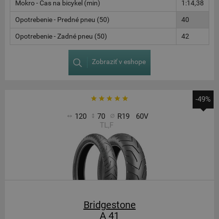
Mokro - Čas na bicykel (min)
1:14,38
Opotrebenie - Predné pneu (50)
40
Opotrebenie - Zadné pneu (50)
42
Zobraziť v eshope
-49%
120
70
R19
60V
TL,F
Bridgestone
A 41