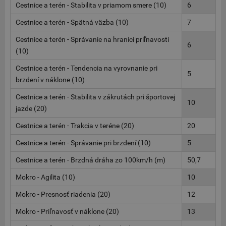
Cestnice a terén - Stabilita v priamom smere (10)
6
Cestnice a terén - Spätná väzba (10)
7
Cestnice a terén - Správanie na hranici priľnavosti
6
(10)
Cestnice a terén - Tendencia na vyrovnanie pri
5
brzdení v náklone (10)
Cestnice a terén - Stabilita v zákrutách pri športovej
10
jazde (20)
Cestnice a terén - Trakcia v teréne (20)
20
Cestnice a terén - Správanie pri brzdení (10)
5
Cestnice a terén - Brzdná dráha zo 100km/h (m)
50,7
Mokro - Agilita (10)
10
Mokro - Presnosť riadenia (20)
12
Mokro - Priľnavosť v náklone (20)
13