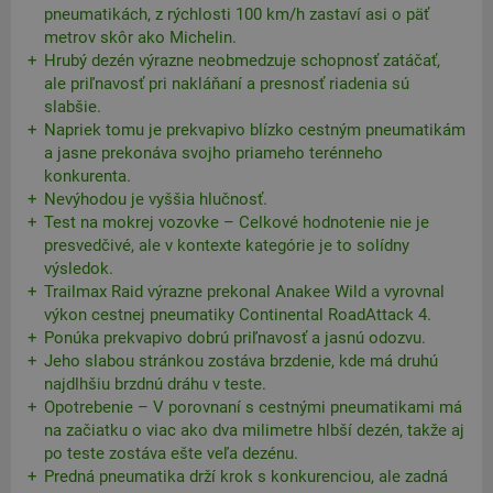
pneumatikách, z rýchlosti 100 km/h zastaví asi o päť
metrov skôr ako Michelin.
Hrubý dezén výrazne neobmedzuje schopnosť zatáčať,
ale priľnavosť pri nakláňaní a presnosť riadenia sú
slabšie.
Napriek tomu je prekvapivo blízko cestným pneumatikám
a jasne prekonáva svojho priameho terénneho
konkurenta.
Nevýhodou je vyššia hlučnosť.
Test na mokrej vozovke – Celkové hodnotenie nie je
presvedčivé, ale v kontexte kategórie je to solídny
výsledok.
Trailmax Raid výrazne prekonal Anakee Wild a vyrovnal
výkon cestnej pneumatiky Continental RoadAttack 4.
Ponúka prekvapivo dobrú priľnavosť a jasnú odozvu.
Jeho slabou stránkou zostáva brzdenie, kde má druhú
najdlhšiu brzdnú dráhu v teste.
Opotrebenie – V porovnaní s cestnými pneumatikami má
na začiatku o viac ako dva milimetre hlbší dezén, takže aj
po teste zostáva ešte veľa dezénu.
Predná pneumatika drží krok s konkurenciou, ale zadná