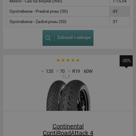
Mokro - Čas na bicykel (min)
1:15,54
Opotrebenie - Predné pneu (50)
43
Opotrebenie - Zadné pneu (50)
37
Zobraziť v eshope
-30%
120
70
R19
60W
TL,F
Continental
ContiRoadAttack 4