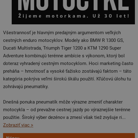
Všestrannosť je hlavným predajným argumentom veľkých
cestných enduro motocyklov. Modely ako BMW R 1300 GS,
Ducati Multistrada, Triumph Tiger 1200 a KTM 1290 Super
Adventure kombinujú terénne ambície s výkonom, ktorý bol
doteraz vyhradený cestným motocyklom. Hoci marketing často
preháňa – hmotnosť a vysoké ťažisko zostávajú faktom – táto
kategória pokrýva veľmi širokú škálu použití. Kľúčovú úlohu tu
zohrávajú pneumatiky.
Dnešná ponuka pneumatík môže výrazne zmeniť charakter
motocykla – od prevažne cestnej jazdy po výraznejšie terénne
použitie. Široký výber dezénov a zmesí však tiež zvyšuje ri
...
Zobraziť viac >