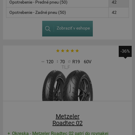
Opotrebenie - Predné pneu (50)
42
Opotrebenie - Zadné pneu (50)
42
Zobraziť v eshope
-36%
120
70
R19
60V
TL,F
Metzeler
Roadtec 02
Okreska - Metzeler Roadtec 02 patrí do rovnakej