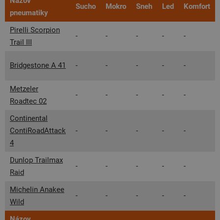
Názov
Sucho
Mokro
Sneh
Led
Komfort
pneumatiky
Pirelli Scorpion
-
-
-
-
-
Trail III
Bridgestone A 41
-
-
-
-
-
Metzeler
-
-
-
-
-
Roadtec 02
Continental
ContiRoadAttack
-
-
-
-
-
4
Dunlop Trailmax
-
-
-
-
-
Raid
Michelin Anakee
-
-
-
-
-
Wild
Názov