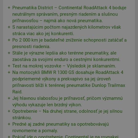
Pneumatika District – Continental RoadAttack 4 boduje
neutrálnym správaním, presným riadením a slušnou
priľnavosťou – najmä ako nová pneumatika.
S narastajúcim počtom najazdených kilometrov však
stráca viac ako jej konkurenti.
Po 2 000 km je badateľné zníženie schopnosti zatáčať a
presnosti riadenia.
Stále je výrazne lepšia ako terénne pneumatiky, ale
zaostáva za svojimi enduro a cestnými konkurentmi.
Test na mokrej vozovke – Výsledok je sklamaním.
Na motocykli BMW R 1300 GS dosahuje RoadAttack 4
podpriemerné výkony a prekvapivo sa jej úroveň
priľnavosti blíži k terénnej pneumatike Dunlop Trailmax
Raid.
Jej hlavnou slabosťou je priľnavosť, pričom významnú
výhodu vykazuje len brzdný výkon.
Opotrebenie – Na druhej strane, odolnosť je jej silnou
stránkou.
Predné aj zadné pneumatiky sa opotrebovávajú
rovnomerne a pomaly.
Pokiaľ ide o opotrebenie, Continental je na rovnakej