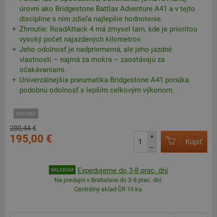
úrovni ako Bridgestone Battlax Adventure A41 a v tejto
disciplíne s ním zdieľa najlepšie hodnotenie.
Zhrnutie: RoadAttack 4 má zmysel tam, kde je prioritou
vysoký počet najazdených kilometrov.
Jeho odolnosť je nadpriemerná, ale jeho jazdné
vlastnosti – najmä za mokra – zaostávajú za
očakávaniami.
Univerzálnejšia pneumatika Bridgestone A41 ponúka
podobnú odolnosť s lepším celkovým výkonom.
ENDURO
280,44 €
195,00 €
+
Kúpiť
–
Expedujeme do 3-8 prac. dní
SKLADOM
Na predajni v Bratislave do 3-8 prac. dní.
Centrálny sklad ČR 19 ks.