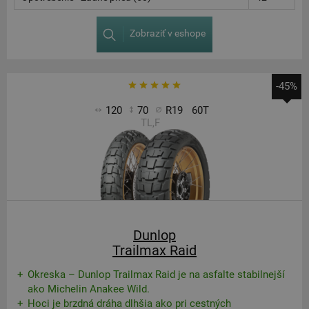
Zobraziť v eshope
-45%
120
70
R19
60T
TL,F
Dunlop
Trailmax Raid
Okreska – Dunlop Trailmax Raid je na asfalte stabilnejší
ako Michelin Anakee Wild.
Hoci je brzdná dráha dlhšia ako pri cestných