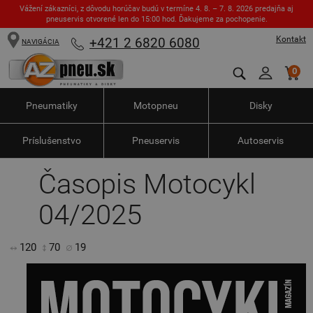
Vážení zákazníci, z dôvodu horúčav budú v termíne 4. 8. – 7. 8. 2026 predajňa aj
pneuservis otvorené len do 15:00 hod. Ďakujeme za pochopenie.
Kontakt
+421 2 6820 6080
NAVIGÁCIA
0
Pneumatiky
Motopneu
Disky
Príslušenstvo
Pneuservis
Autoservis
Časopis Motocykl
04/2025
120
70
19