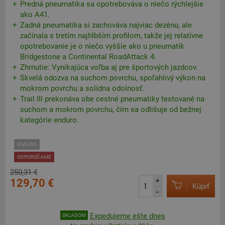
Predná pneumatika sa opotrebováva o niečo rýchlejšie
ako A41.
Zadná pneumatika si zachováva najviac dezénu, ale
začínala s tretím najhlbším profilom, takže jej relatívne
opotrebovanie je o niečo vyššie ako u pneumatík
Bridgestone a Continental RoadAttack 4.
Zhrnutie: Vynikajúca voľba aj pre športových jazdcov.
Skvelá odozva na suchom povrchu, spoľahlivý výkon na
mokrom povrchu a solídna odolnosť.
Trail III prekonáva obe cestné pneumatiky testované na
suchom a mokrom povrchu, čím sa odlišuje od bežnej
kategórie enduro.
ENDURO
ODPORÚČAME
250,31 €
129,70 €
+
Kúpiť
–
Expedujeme ešte dnes
SKLADOM