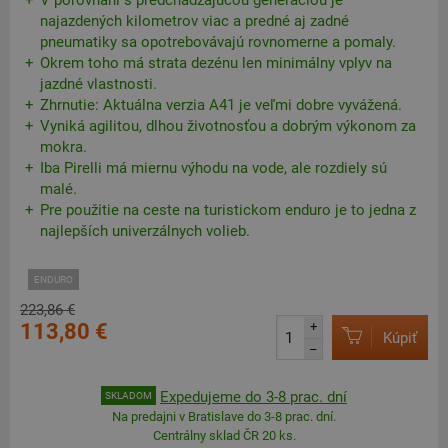
V porovnaní s predchádzajúcou generáciou je
najazdených kilometrov viac a predné aj zadné
pneumatiky sa opotrebovávajú rovnomerne a pomaly.
Okrem toho má strata dezénu len minimálny vplyv na
jazdné vlastnosti.
Zhrnutie: Aktuálna verzia A41 je veľmi dobre vyvážená.
Vyniká agilitou, dlhou životnosťou a dobrým výkonom za
mokra.
Iba Pirelli má miernu výhodu na vode, ale rozdiely sú
malé.
Pre použitie na ceste na turistickom enduro je to jedna z
najlepších univerzálnych volieb.
ENDURO
223,86 €
113,80 €
+
Kúpiť
–
Expedujeme do 3-8 prac. dní
SKLADOM
Na predajni v Bratislave do 3-8 prac. dní.
Centrálny sklad ČR 20 ks.