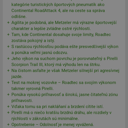
kategórie turistických športových pneumatík ako
Continental RoadAttack 4, ale na ceste sa správa
odlišne.
Agilita je podobná, ale Metzeler má výrazne športovejší
charakter a lepšie zvládne ostré rýchlosti.
Tam, kde Continental dosahuje svoje limity, Roadtec
zostáva pokojný a istý.
S rastúcou rýchlosťou podáva ešte presvedčivejší výkon
a ponúka veľmi jasnú odozvu.
Jeho výkon na suchom povrchu je porovnateľný s Pirelli
Scorpion Trail III, ktorý má výhodu len na štrku.
Na čistom asfalte je však Metzeler silnejší pri agresívnej
jazde.
Test na mokrej vozovke – Roadtec sa svojím výkonom
takmer vyrovná Pirelli.
Ponúka vysokú priľnavosť a širokú, jasne čitateľnú zónu
priľnavosti.
Vďaka tomu sa pri nakláňaní a brzdení cítite istí.
Pirelli má o niečo kratšiu brzdnú dráhu, ale rozdiely v
rýchlosti v zákrutách sú minimálne.
Opotrebenie – Odolnosť je menej vyvážená.