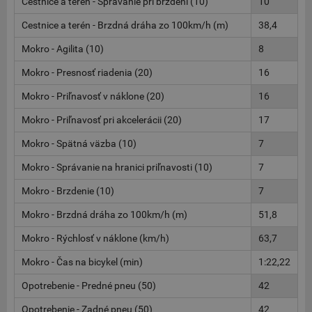
Cestnice a terén - Správanie pri brzdení (10)
10
Cestnice a terén - Brzdná dráha zo 100km/h (m)
38,4
Mokro - Agilita (10)
8
Mokro - Presnosť riadenia (20)
16
Mokro - Priľnavosť v náklone (20)
16
Mokro - Priľnavosť pri akcelerácii (20)
17
Mokro - Spätná väzba (10)
7
Mokro - Správanie na hranici priľnavosti (10)
7
Mokro - Brzdenie (10)
7
Mokro - Brzdná dráha zo 100km/h (m)
51,8
Mokro - Rýchlosť v náklone (km/h)
63,7
Mokro - Čas na bicykel (min)
1:22,22
Opotrebenie - Predné pneu (50)
42
Opotrebenie - Zadné pneu (50)
42