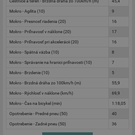
Cestnice a terén - Brzdná dráha zo 100km/h (m)
45,4
Mokro - Agilita (10)
9
Mokro - Presnosť riadenia (20)
16
Mokro - Priľnavosť v náklone (20)
17
Mokro - Priľnavosť pri akcelerácii (20)
16
Mokro - Spätná väzba (10)
8
Mokro - Správanie na hranici priľnavosti (10)
7
Mokro - Brzdenie (10)
5
Mokro - Brzdná dráha zo 100km/h (m)
55,9
Mokro - Rýchlosť v náklone (km/h)
69,9
Mokro - Čas na bicykel (min)
1:18,05
Opotrebenie - Predné pneu (50)
40
Opotrebenie - Zadné pneu (50)
36