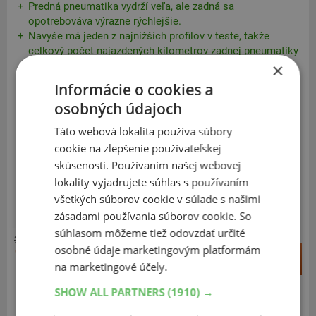
Predná pneumatika vydrží veľa, ale zadná sa
opotrebováva výrazne rýchlejšie.
Navyše má jeden z najnižších profilov v teste, takže
celkový počet najazdených kilometrov zadnej pneumatiky
je nižší ako u väčšiny konkurentov v kategórii cestných a
×
enduro pneumatík.
Informácie o cookies a
Zhrnutie: Roadtec 02 je jasne športovo orientovaná
osobných údajoch
voľba.
Vyniká v dynamickej jazde a udržiava vysoký štandard aj
Táto webová lokalita používa súbory
za mokra.
cookie na zlepšenie používateľskej
Jeho slabšou stránkou je rýchlejšie opotrebovanie
skúsenosti. Používaním našej webovej
zadnej pneumatiky, čo znižuje celkový počet najazdených
lokality vyjadrujete súhlas s používaním
kilometrov v porovnaní s konkurenciou.
všetkých súborov cookie v súlade s našimi
zásadami používania súborov cookie. So
CESTNÉ
súhlasom môžeme tiež odovzdať určité
291,51 €
osobné údaje marketingovým platformám
185,70 €
+
Kúpiť
na marketingové účely.
–
SHOW ALL PARTNERS
(1910) →
Expedujeme do 3-8 prac. dní
SKLADOM
Na predajni v Bratislave do 3-8 prac. dní.