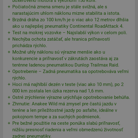
boxerového motora s výkonom 150 koní.
Počiatočná zmena smeru je stále svižná, ale s
narastajúcim uhlom náklonu mizne stabilita a istota.
Brzdná dráha zo 100 km/h je o viac ako 12 metrov dlhšia
ako u najlepšej pneumatiky Continental RoadAttack 4.
Test na mokrej vozovke – Najslabší výkon v celom poli.
Nechýba ochota zatáčať, ale hranica priľnavosti
prichádza rýchlo.
Možné uhly náklonu sú výrazne menšie ako u
konkurencie a priľnavosť v zákrutách zaostáva aj za
terénne ladenou pneumatikou Dunlop Trailmax Raid.
Opotrebenie – Zadná pneumatika sa opotrebováva veľmi
rýchlo.
Hoci má najhlbší dezén v teste (viac ako 10 mm), po 2
000 km zostala len úzka rezerva nad 1,6 mm.
Ostré zrýchlenie výrazne urýchľuje opotrebovanie behúňa.
Zhrnutie: Anakee Wild má zmysel pre častú jazdu v
teréne a len príležitostné jazdy po asfalte, ideálne v
pokojnom tempe a za suchých podmienok.
Pre bežné použitie na ceste ponúka slabú priľnavosť,
nižšiu presnosť riadenia a veľmi obmedzenú životnosť
zadnej pneumatiky.