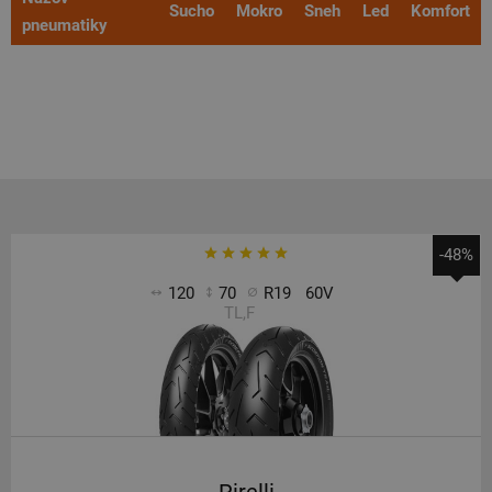
Sucho
Mokro
Sneh
Led
Komfort
pneumatiky
-48%
120
70
R19
60V
TL,F