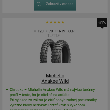
Zobraziť v eshope
-51%
120
70
R19
60R
TL/TT,F
Michelin
Anakee Wild
Okreska – Michelin Anakee Wild má najviac terénny
profil v teste, čo je citeľné na asfalte.
Pri výjazde zo zákrut je cítiť pohyb zadnej pneumatiky –
výrazné bloky nedokážu držať krok s výkonom