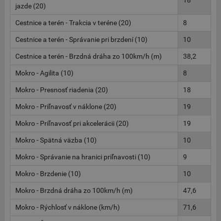
18
jazde (20)
Cestnice a terén - Trakcia v teréne (20)
8
Cestnice a terén - Správanie pri brzdení (10)
10
Cestnice a terén - Brzdná dráha zo 100km/h (m)
38,2
Mokro - Agilita (10)
8
Mokro - Presnosť riadenia (20)
18
Mokro - Priľnavosť v náklone (20)
19
Mokro - Priľnavosť pri akcelerácii (20)
19
Mokro - Spätná väzba (10)
10
Mokro - Správanie na hranici priľnavosti (10)
9
Mokro - Brzdenie (10)
10
Mokro - Brzdná dráha zo 100km/h (m)
47,6
Mokro - Rýchlosť v náklone (km/h)
71,6