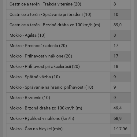
Cestnice a terén - Trakcia v teréne (20)
8
Cestnice a terén - Správanie pri brzdení (10)
10
Cestnice a terén - Brzdná dráha zo 100km/h (m)
39,0
Mokro - Agilita (10)
8
Mokro - Presnosť riadenia (20)
17
Mokro - Priľnavosť v náklone (20)
17
Mokro - Priľnavosť pri akcelerácii (20)
18
Mokro - Spätná väzba (10)
9
Mokro - Správanie na hranici priľnavosti (10)
9
Mokro - Brzdenie (10)
9
Mokro - Brzdná dráha zo 100km/h (m)
49,4
Mokro - Rýchlosť v náklone (km/h)
68,9
Mokro - Čas na bicykel (min)
1:17,96