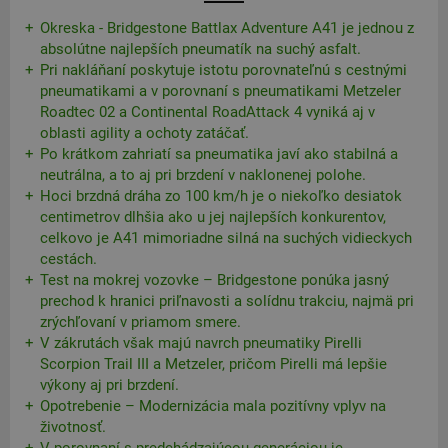
Okreska - Bridgestone Battlax Adventure A41 je jednou z
absolútne najlepších pneumatík na suchý asfalt.
Pri nakláňaní poskytuje istotu porovnateľnú s cestnými
pneumatikami a v porovnaní s pneumatikami Metzeler
Roadtec 02 a Continental RoadAttack 4 vyniká aj v
oblasti agility a ochoty zatáčať.
Po krátkom zahriatí sa pneumatika javí ako stabilná a
neutrálna, a to aj pri brzdení v naklonenej polohe.
Hoci brzdná dráha zo 100 km/h je o niekoľko desiatok
centimetrov dlhšia ako u jej najlepších konkurentov,
celkovo je A41 mimoriadne silná na suchých vidieckych
cestách.
Test na mokrej vozovke – Bridgestone ponúka jasný
prechod k hranici priľnavosti a solídnu trakciu, najmä pri
zrýchľovaní v priamom smere.
V zákrutách však majú navrch pneumatiky Pirelli
Scorpion Trail III a Metzeler, pričom Pirelli má lepšie
výkony aj pri brzdení.
Opotrebenie – Modernizácia mala pozitívny vplyv na
životnosť.