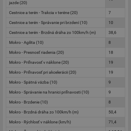
jazde (20)
Cestnice a terén - Trakcia v teréne (20)
7
Cestnice a terén - Správanie pri brzdení (10)
10
Cestnice a terén - Brzdná dráha zo 100km/h (m)
38,6
Mokro - Agilita (10)
8
Mokro - Presnosť riadenia (20)
18
Mokro - Priľnavosť v náklone (20)
19
Mokro - Priľnavosť pri akcelerácii (20)
19
Mokro - Spätná väzba (10)
9
Mokro - Správanie na hranici priľnavosti (10)
9
Mokro - Brzdenie (10)
8
Mokro - Brzdná dráha zo 100km/h (m)
50,4
Mokro - Rýchlosť v náklone (km/h)
71,4