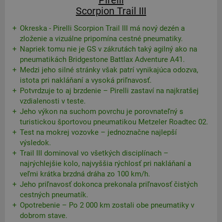
Pirelli
Scorpion Trail III
Okreska - Pirelli Scorpion Trail III má nový dezén a
zloženie a vizuálne pripomína cestné pneumatiky.
Napriek tomu nie je GS v zákrutách taký agilný ako na
pneumatikách Bridgestone Battlax Adventure A41.
Medzi jeho silné stránky však patrí vynikajúca odozva,
istota pri nakláňaní a vysoká priľnavosť.
Potvrdzuje to aj brzdenie – Pirelli zastaví na najkratšej
vzdialenosti v teste.
Jeho výkon na suchom povrchu je porovnateľný s
turistickou športovou pneumatikou Metzeler Roadtec 02.
Test na mokrej vozovke – jednoznačne najlepší
výsledok.
Trail III dominoval vo všetkých disciplínach –
najrýchlejšie kolo, najvyššia rýchlosť pri nakláňaní a
veľmi krátka brzdná dráha zo 100 km/h.
Jeho priľnavosť dokonca prekonala priľnavosť čistých
cestných pneumatík.
Opotrebenie – Po 2 000 km zostali obe pneumatiky v
dobrom stave.