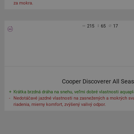
za mokra.
215
65
17
Cooper Discoverer All Sea
Krátka brzdná dráha na snehu, veľmi dobré vlastnosti aquapl
Nedotáčavé jazdné vlastnosti na zasnežených a mokrých sv
riadenia, mierny komfort, zvýšený valivý odpor.