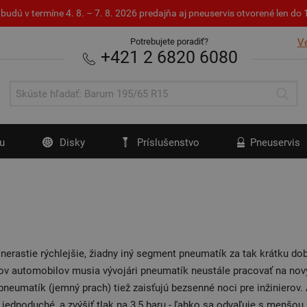
budú v termíne 4. 8. – 7. 8. 2026 predajňa aj pneuservis otvorené len d
Potrebujete poradiť?
V
+421 2 6820 6080
u
Disky
Príslušenstvo
Pneuservis
erastie rýchlejšie, žiadny iný segment pneumatík za tak krátku dob
v automobilov musia vývojári pneumatík neustále pracovať na nový
neumatík (jemný prach) tiež zaisťujú bezsenné noci pre inžinierov. 
m jednoduché, a zvýšiť tlak na 3,5 baru - ľahko sa odvaľuje s menš