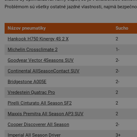
Problémom sú všetky ostatné jazdné vlastnosti, najmä bezpečno
Názov pneumatiky
Sucho
Hankook H750 Kinergy 4S 2 X
2
Michelin Crossclimate 2
1-
Goodyear Vector 4Seasons SUV
2-
Continental AllSeasonContact SUV
2-
Bridgestone A005E
2-
Vredestein Quatrac Pro
2
Pirelli Cinturato All Season SF2
2
Maxxis Premitra All Season AP3 SUV
2
Cooper Discoverer All Season
2-
Imperial All Season Driver
3+