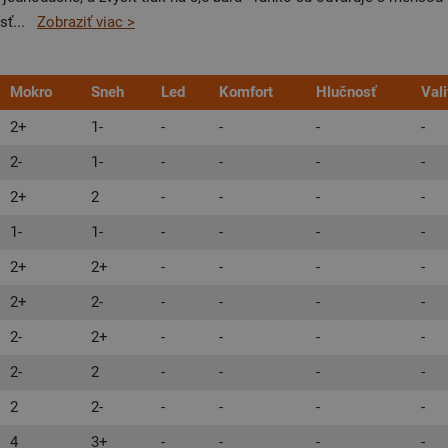
sť
...
Zobraziť viac >
Mokro
Sneh
Led
Komfort
Hlučnosť
Val
2+
1-
-
-
-
-
2-
1-
-
-
-
-
2+
2
-
-
-
-
1-
1-
-
-
-
-
2+
2+
-
-
-
-
2+
2-
-
-
-
-
2-
2+
-
-
-
-
2-
2
-
-
-
-
2
2-
-
-
-
-
4
3+
-
-
-
-