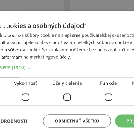
o cookies a osobných údajoch
 SUV
Cont
ita používa súbory cookie na zlepšenie používateľskej skúsenost
ality vyjadrujete súhlas s používaním všetkých súborov cookie v 
tabilné ovládateľnosť za
Špičkový výkon na zasneže
nia súborov cookie. So súhlasom môžeme tiež odovzdať určité o
rzdné dráhy za mokra, dobrý
ovládanie na snehu a za mok
Predĺžená brzdná dráha.
latformám na marketingové účely.
TNERS
(1910) →
Výkonnosť
Účely cielenia
Funkcie
ODROBNOSTI
ODMIETNUŤ VŠETKO
PRI