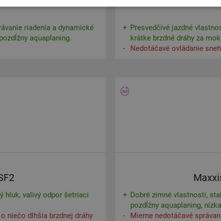
rávanie riadenia a dynamické
Presvedčivé jazdné vlastno
 pozdĺžny aquaplaning.
krátke brzdné dráhy za mok
Nedotáčavé ovládanie sneh
 SF2
Maxxi
 hluk, valivý odpor šetriaci
Dobré zimné vlastnosti, sta
pozdĺžny aquaplaning, nízk
o niečo dlhšia brzdnej dráhy
Mierne nedotáčavé správani