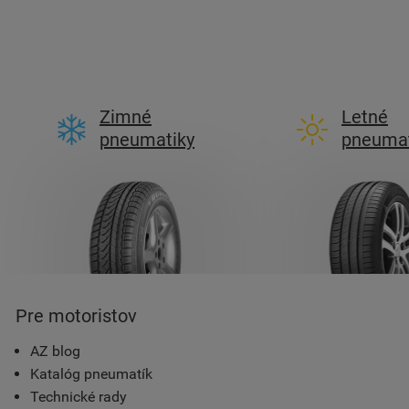
Zimné
Letné
pneumatiky
pneumat
Pre motoristov
AZ blog
Katalóg pneumatík
Technické rady