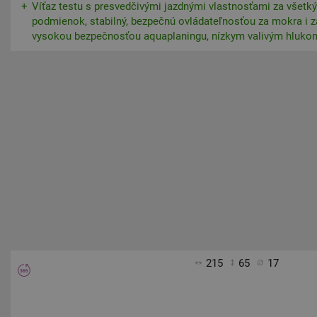
Víťaz testu s presvedčivými jazdnými vlastnosťami za všetk
podmienok, stabilný, bezpečnú ovládateľnosťou za mokra i z
vysokou bezpečnosťou aquaplaningu, nízkym valivým hlukom
215
65
17