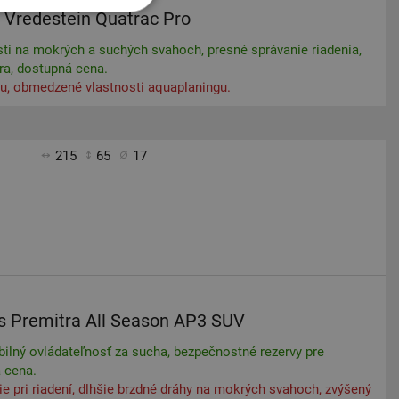
Vredestein Quatrac Pro
sti na mokrých a suchých svahoch, presné správanie riadenia,
ra, dostupná cena.
u, obmedzené vlastnosti aquaplaningu.
215
65
17
s Premitra All Season AP3 SUV
bilný ovládateľnosť za sucha, bezpečnostné rezervy pre
a cena.
e pri riadení, dlhšie brzdné dráhy na mokrých svahoch, zvýšený