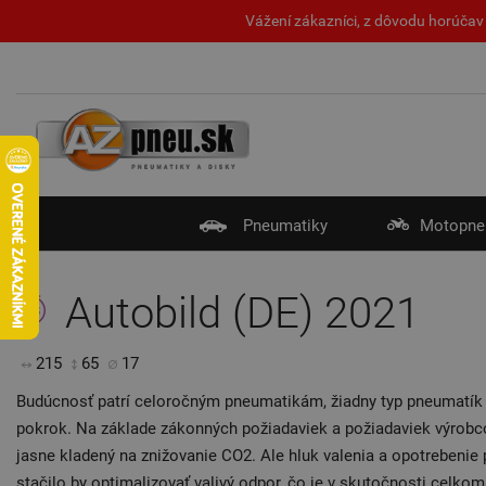
Vážení zákazníci, z dôvodu horúčav 
Pneumatiky
Motopne
Autobild (DE) 2021
215
65
17
Budúcnosť patrí celoročným pneumatikám, žiadny typ pneumatík n
pokrok. Na základe zákonných požiadaviek a požiadaviek výrobco
jasne kladený na znižovanie CO2. Ale hluk valenia a opotrebenie p
stačilo by optimalizovať valivý odpor, čo je v skutočnosti celko