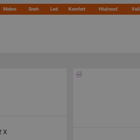
Mokro
Sneh
Led
Komfort
Hlučnosť
Val
2 X