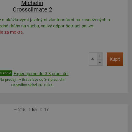
Michelin
Crossclimate 2
 s ukážkovými jazdnými vlastnosťami na zasnežených a
dné dráhy na suchu, valivý odpor šetriaci palivo.
ie za mokra.
+
Kúpiť
–
Expedujeme do 3-8 prac. dní
KLADOM
Na predajni v Bratislave do 3-8 prac. dní.
Centrálny sklad ČR 10 ks.
215
65
17