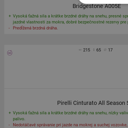
Bridgestone A005E
Vysoká ťažná sila a krátke brzdné dráhy na snehu, presné sp
jazdné vlastnosti za mokra, dobré bezpečnostné rezervy pre
Predĺžená brzdná dráha.
215
65
17
Pirelli Cinturato All Season
Vysoká ťažná sila a krátke brzdné dráhy na snehu, nízky valivý
palivo.
Nedotáčavé správanie pri jazde na mokrej a suchej vozovke, 