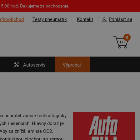
o 15:00 hod. Ďakujeme za pochopenie.
eľkoobchod
Testy pneumatík
Kontakt
Prihlásiť sa
0
Autoservis
Výpredaj
u neurobil väčšie technologický
ch riešeniach. Hlavný dôraz je
Aby sa znížili emisie CO2,
ou kontaktnou plochou so zemou.