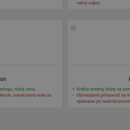
valivý odpor.
son
aningu, nízka cena.
Krátke brzdnej dráhy na sne
ahoch, oneskorená reakcia
Obmedzená priľnavosť na m
správanie pri nedotáčavost