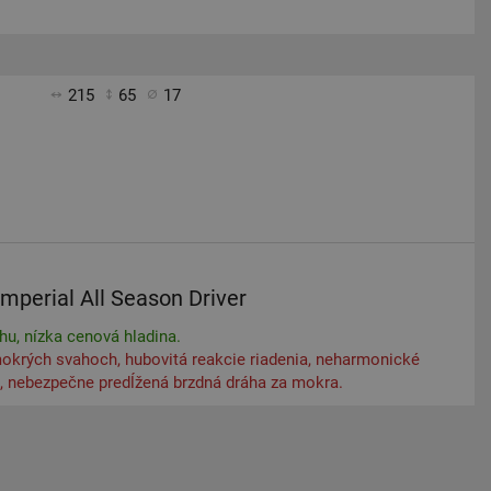
215
65
17
Imperial All Season Driver
hu, nízka cenová hladina.
okrých svahoch, hubovitá reakcie riadenia, neharmonické
i, nebezpečne predĺžená brzdná dráha za mokra.