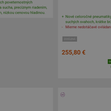
ých poveternostných
a sucha, precíznym riadením,
, nízkou cenovou hladinou.
Nové celoročné pneumatiky
suchých svahoch, krátke brz
Mierne nedotáčavé ovládan
ZOSÍLENÁ
255,80 €
S