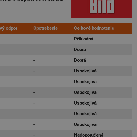
ivý odpor
Opotrebenie
Celkové hodnotenie
-
Příkladná
-
Dobrá
-
Dobrá
-
Uspokojivá
-
Uspokojivá
-
Uspokojivá
-
Uspokojivá
-
Uspokojivá
-
Uspokojivá
-
Nedoporučená