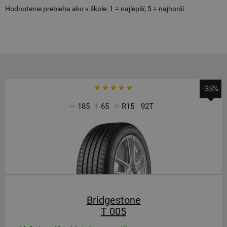
Hodnotenie prebieha ako v škole: 1 = najlepší, 5 = najhorší
-35%
185
65
R15
92T
Bridgestone
T 005