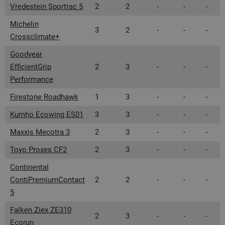
Vredestein Sportrac 5
2
2
-
-
-
Michelin
3
2
-
-
-
Crossclimate+
Goodyear
EfficientGrip
2
3
-
-
-
Performance
Firestone Roadhawk
1
3
-
-
-
Kumho Ecowing ES01
3
3
-
-
-
Maxxis Mecotra 3
2
3
-
-
-
Toyo Proxes CF2
2
3
-
-
-
Continental
ContiPremiumContact
2
2
-
-
-
5
Falken Ziex ZE310
2
3
-
-
-
Ecorun