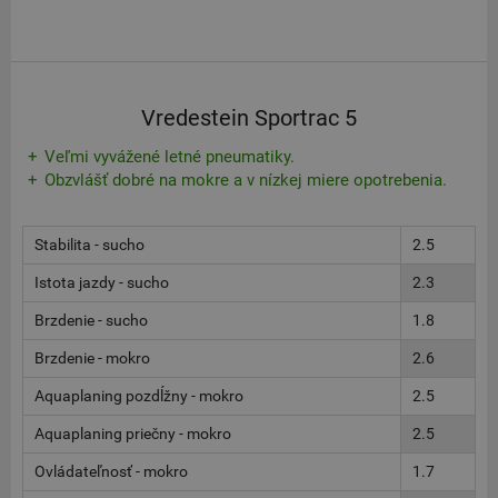
Vredestein Sportrac 5
Veľmi vyvážené letné pneumatiky.
Obzvlášť dobré na mokre a v nízkej miere opotrebenia.
Stabilita - sucho
2.5
Istota jazdy - sucho
2.3
Brzdenie - sucho
1.8
Brzdenie - mokro
2.6
Aquaplaning pozdĺžny - mokro
2.5
Aquaplaning priečny - mokro
2.5
Ovládateľnosť - mokro
1.7