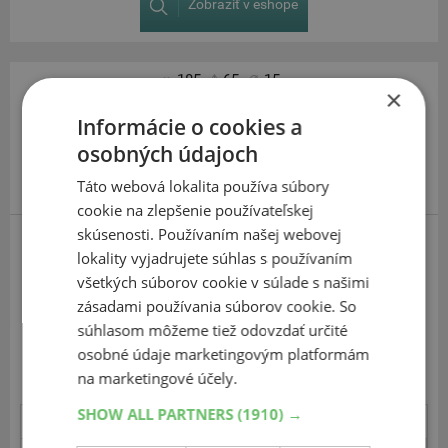
Zobraziť v eshope
185
65
15
×
Informácie o cookies a
osobných údajoch
Táto webová lokalita používa súbory
cookie na zlepšenie používateľskej
skúsenosti. Používaním našej webovej
lokality vyjadrujete súhlas s používaním
Kumho Ecowing ES01
všetkých súborov cookie v súlade s našimi
U týchto letných pneumatík boli namerané vcelku bežné a
zásadami používania súborov cookie. So
priemernej hodnoty pri spotrebe paliva a v miere
súhlasom môžeme tiež odovzdať určité
opotrebenia.
osobné údaje marketingovým platformám
Mierne slabšie na suchých a mokrých vozovkách.
na marketingové účely.
SHOW ALL PARTNERS
(1910) →
Stabilita - sucho
2.8