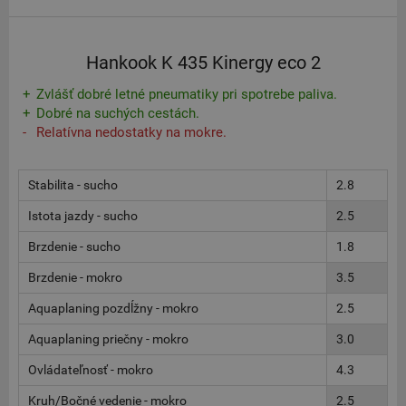
Hankook K 435 Kinergy eco 2
Zvlášť dobré letné pneumatiky pri spotrebe paliva.
Dobré na suchých cestách.
Relatívna nedostatky na mokre.
Stabilita - sucho
2.8
Istota jazdy - sucho
2.5
Brzdenie - sucho
1.8
Brzdenie - mokro
3.5
Aquaplaning pozdĺžny - mokro
2.5
Aquaplaning priečny - mokro
3.0
Ovládateľnosť - mokro
4.3
Kruh/Bočné vedenie - mokro
2.5