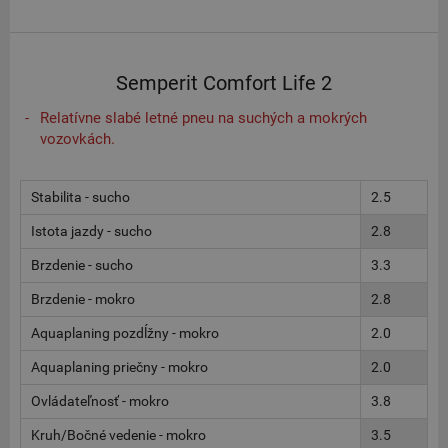
Semperit Comfort Life 2
Relatívne slabé letné pneu na suchých a mokrých
vozovkách.
Stabilita - sucho
2.5
Istota jazdy - sucho
2.8
Brzdenie - sucho
3.3
Brzdenie - mokro
2.8
Aquaplaning pozdĺžny - mokro
2.0
Aquaplaning priečny - mokro
2.0
Ovládateľnosť - mokro
3.8
Kruh/Bočné vedenie - mokro
3.5