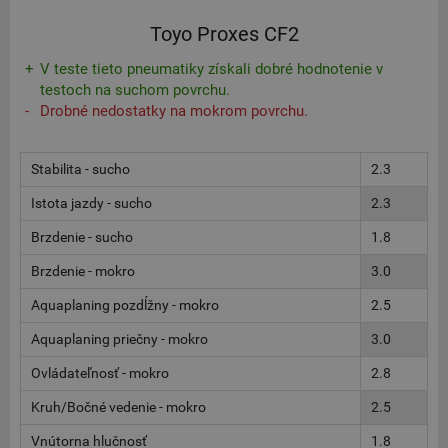
Toyo Proxes CF2
V teste tieto pneumatiky získali dobré hodnotenie v
testoch na suchom povrchu.
Drobné nedostatky na mokrom povrchu.
Stabilita - sucho
2.3
Istota jazdy - sucho
2.3
Brzdenie - sucho
1.8
Brzdenie - mokro
3.0
Aquaplaning pozdĺžny - mokro
2.5
Aquaplaning priečny - mokro
3.0
Ovládateľnosť - mokro
2.8
Kruh/Bočné vedenie - mokro
2.5
Vnútorna hlučnosť
1.8