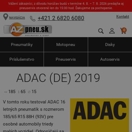
Vážení zákazníci, z dôvodu horúčav budú v termíne 4. 8. – 7. 8. 2026 predajňa aj
pneuservis otvorené len do 15:00 hod. Ďakujeme za pochopenie.
Kontakt
+421 2 6820 6080
NAVIGÁCIA
0
Pneumatiky
Motopneu
Disky
Príslušenstvo
Pneuservis
Autoservis
ADAC (DE) 2019
185
65
15
V tomto roku testoval ADAC 16
letných pneumatík s rozmerom
185/65 R15 88H (93V) pre
osobné automobily triedy
malých vozidiel. Odporúčajú sa