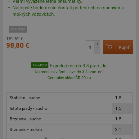
Veľmi vyvážené letné pneumatiky.
Najlepšie hodnotenie dostali pri testoch na suchých a
mokrých vozovkách.
ZOSÍLENÁ
152,52 €
98,80 €
+
Kúpiť
–
Expedujeme do 3-8 prac. dní
SKLADOM
Na predajni v Bratislave do 3-8 prac. dní.
Centrálny sklad ČR 20 ks.
Stabilita - sucho
1.5
Istota jazdy - sucho
1.5
Brzdenie - sucho
1.5
Brzdenie - mokro
2.1