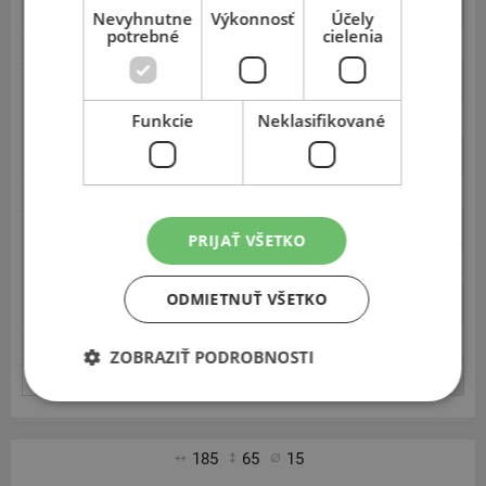
Istota jazdy - sucho
2.8
Nevyhnutne
Výkonnosť
Účely
potrebné
cielenia
Brzdenie - sucho
2.5
Brzdenie - mokro
2.5
Aquaplaning pozdĺžny - mokro
Funkcie
Neklasifikované
3.0
Aquaplaning priečny - mokro
3.0
Ovládateľnosť - mokro
2.7
Kruh/Bočné vedenie - mokro
2.5
PRIJAŤ VŠETKO
Vnútorna hlučnosť
2.0
ODMIETNUŤ VŠETKO
Vonkajšia hlučnosť
3.6
Spotreba paliva
2.0
ZOBRAZIŤ PODROBNOSTI
Opotrebenie
2.0
185
65
15