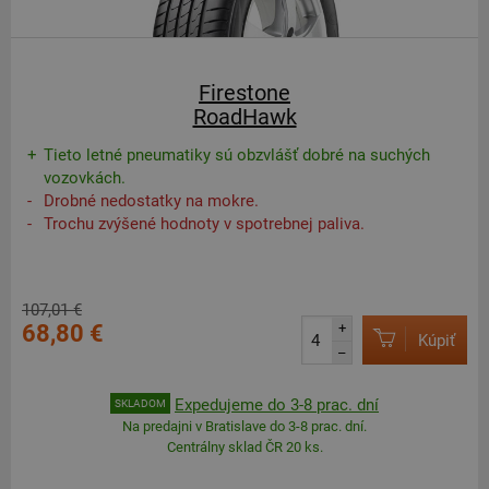
Firestone
RoadHawk
Tieto letné pneumatiky sú obzvlášť dobré na suchých
vozovkách.
Drobné nedostatky na mokre.
Trochu zvýšené hodnoty v spotrebnej paliva.
107,01 €
68,80 €
+
Kúpiť
–
Expedujeme do 3-8 prac. dní
SKLADOM
Na predajni v Bratislave do 3-8 prac. dní.
Centrálny sklad ČR 20 ks.