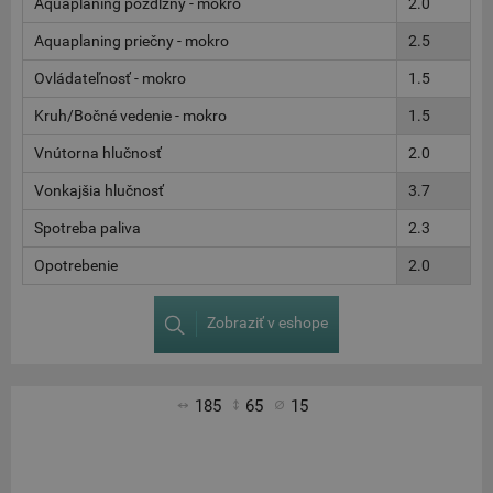
Aquaplaning pozdĺžny - mokro
2.0
Aquaplaning priečny - mokro
2.5
Ovládateľnosť - mokro
1.5
Kruh/Bočné vedenie - mokro
1.5
Vnútorna hlučnosť
2.0
Vonkajšia hlučnosť
3.7
Spotreba paliva
2.3
Opotrebenie
2.0
Zobraziť v eshope
185
65
15