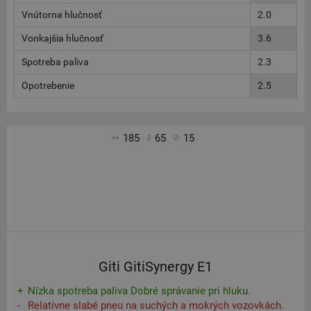
Vnútorna hlučnosť
2.0
Vonkajšia hlučnosť
3.6
Spotreba paliva
2.3
Opotrebenie
2.5
185
65
15
Giti GitiSynergy E1
Nízka spotreba paliva Dobré správanie pri hluku.
Relatívne slabé pneu na suchých a mokrých vozovkách.