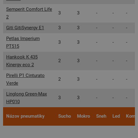
Semperit Comfort Life
3
3
-
-
-
2
Giti GitiSynergy E1
3
3
-
-
-
Petlas Imperium
3
3
-
-
-
PT515
Hankook K 435
2
3
-
-
-
Kinergy eco 2
Pirelli P1 Cinturato
2
3
-
-
-
Verde
Linglong Green-Max
3
3
-
-
-
HP010
Názov pneumatiky
Sucho
Mokro
Sneh
Led
Komfo