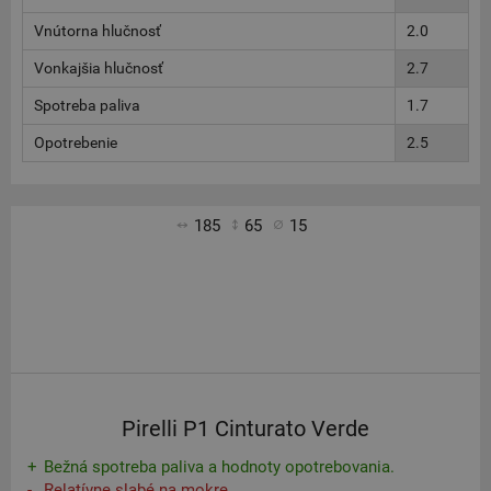
Vnútorna hlučnosť
2.0
Vonkajšia hlučnosť
2.7
Spotreba paliva
1.7
Opotrebenie
2.5
185
65
15
Pirelli P1 Cinturato Verde
Bežná spotreba paliva a hodnoty opotrebovania.
Relatívne slabé na mokre.