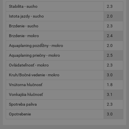
Stabilita - sucho
2.3
Istota jazdy - sucho
2.0
Brzdenie - sucho
2.3
Brzdenie - mokro
2.4
Aquaplaning pozdĺžny - mokro
2.0
Aquaplaning priečny - mokro
2.5
Ovládateľnosť - mokro
2.3
Kruh/Bočné vedenie - mokro
3.0
Vnútorna hlučnosť
1.8
Vonkajšia hlučnosť
3.1
Spotreba paliva
2.3
Opotrebenie
3.0