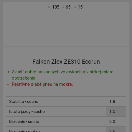
185
65
15
Falken Ziex ZE310 Ecorun
Zvlášť dobré na suchých vozovkách a v nízkej miere
opotrebenia.
Relatívne slabé pneu na mokre.
Stabilita - sucho
1.8
Istota jazdy - sucho
1.5
Brzdenie - sucho
2.0
Brzdenie - mokro
2.6