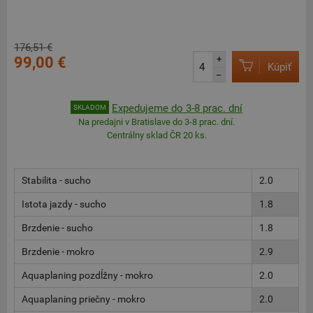
176,51 €
99,00 €
+
Kúpiť
–
Expedujeme do 3-8 prac. dní
SKLADOM
Na predajni v Bratislave do 3-8 prac. dní.
Centrálny sklad ČR 20 ks.
Stabilita - sucho
2.0
Istota jazdy - sucho
1.8
Brzdenie - sucho
1.8
Brzdenie - mokro
2.9
Aquaplaning pozdĺžny - mokro
2.0
Aquaplaning priečny - mokro
2.0