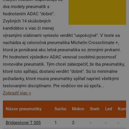
dva modely pneumatík s
hodnotením ADAC "dobré".
Zvyšných 14 skúšobných
kandidátov s viac či menej
výraznými slabinami vynieslo verdikt "uspokojivé". V teste sa
nachádza aj celoročná pneumatika Michelin Crossclimate +,
ktorá je ponúkaná ako letná pneumatika so zimnými prvkami.
Pri hodnotení výsledkov ADAC venoval osobitnú pozornosť
rovnováhe pneumatík. Tým chcel zabezpečiť, že iba pneumatiky,
ktoré toto spĺňajú, dostanú verdikt "dobré". Sú to minimálne
požiadavky, ktoré musia pneumatiky spĺňať naprieč všetkými
testovanými disciplínami. Pre vodičov nie sú spoľa
...
Zobraziť viac >
Názov pneumatiky
Sucho
Mokro
Sneh
Led
Komfo
Bridgestone T 005
1
2
-
-
-