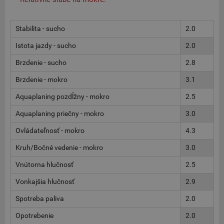
Stabilita - sucho
2.0
Istota jazdy - sucho
2.0
Brzdenie - sucho
2.8
Brzdenie - mokro
3.1
Aquaplaning pozdĺžny - mokro
2.5
Aquaplaning priečny - mokro
3.0
Ovládateľnosť - mokro
4.3
Kruh/Bočné vedenie - mokro
3.0
Vnútorna hlučnosť
2.5
Vonkajšia hlučnosť
2.9
Spotreba paliva
2.0
Opotrebenie
2.0