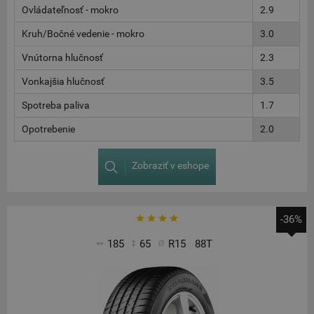
Ovládateľnosť - mokro
2.9
Kruh/Bočné vedenie - mokro
3.0
Vnútorna hlučnosť
2.3
Vonkajšia hlučnosť
3.5
Spotreba paliva
1.7
Opotrebenie
2.0
Zobraziť v eshope
-36%
185
65
R15
88T