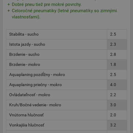
Dobré pneu tiež pre mokré povrchy.
Celoročné pneumatiky (letné pneumatiky so zimnými
vlastnosťami).
Stabilita - sucho
2.5
Istota jazdy - sucho
2.3
Brzdenie - sucho
2.8
Brzdenie - mokro
1.8
Aquaplaning pozdĺžny - mokro
2.5
Aquaplaning priečny - mokro
4.0
Ovládateľnosť - mokro
2.2
Kruh/Bočné vedenie - mokro
3.0
Vnútorna hlučnosť
2.0
Vonkajšia hlučnosť
3.2