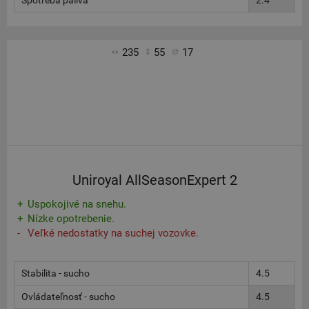
Spotreba paliva
2.4
235
55
17
Uniroyal AllSeasonExpert 2
Uspokojivé na snehu.
Nízke opotrebenie.
Veľké nedostatky na suchej vozovke.
Stabilita - sucho
4.5
Ovládateľnosť - sucho
4.5