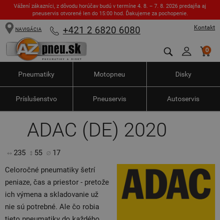
Vážení zákazníci, z dôvodu horúčav budú v termíne 4. 8. – 7. 8. 2026 predajňa aj
pneuservis otvorené len do 15:00 hod. Ďakujeme za pochopenie.
Kontakt
+421 2 6820 6080
NAVIGÁCIA
0
Pneumatiky
Motopneu
Disky
Príslušenstvo
Pneuservis
Autoservis
ADAC (DE) 2020
235
55
17
Celoročné pneumatiky šetrí
peniaze, čas a priestor - pretože
ich výmena a skladovanie už
nie sú potrebné. Ale čo robia
tieto pneumatiky do každého