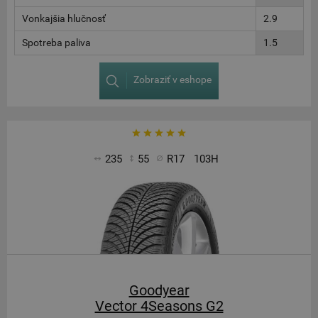
Vonkajšia hlučnosť
2.9
Spotreba paliva
1.5
Zobraziť v eshope
235
55
R17
103H
Goodyear
Vector 4Seasons G2