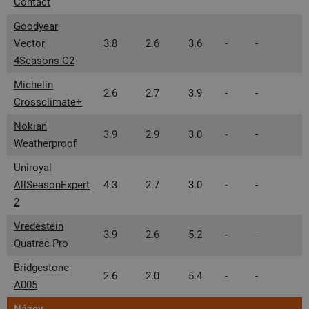
Contact
Goodyear
Vector
3.8
2.6
3.6
-
-
-
4Seasons G2
Michelin
2.6
2.7
3.9
-
-
-
Crossclimate+
Nokian
3.9
2.9
3.0
-
-
-
Weatherproof
Uniroyal
AllSeasonExpert
4.3
2.7
3.0
-
-
-
2
Vredestein
3.9
2.6
5.2
-
-
-
Quatrac Pro
Bridgestone
2.6
2.0
5.4
-
-
-
A005