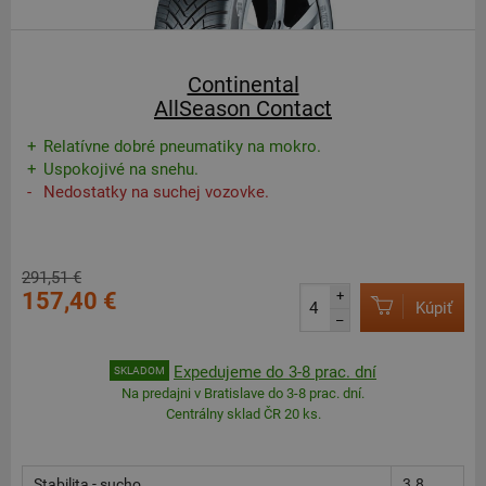
Continental
AllSeason Contact
Relatívne dobré pneumatiky na mokro.
Uspokojivé na snehu.
Nedostatky na suchej vozovke.
291,51 €
157,40 €
+
Kúpiť
–
Expedujeme do 3-8 prac. dní
SKLADOM
Na predajni v Bratislave do 3-8 prac. dní.
Centrálny sklad ČR 20 ks.
Stabilita - sucho
3.8