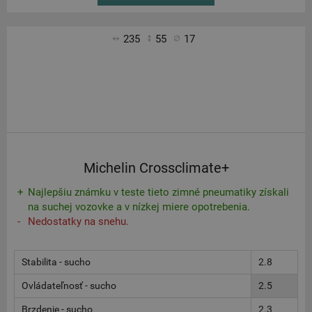
235
55
17
Michelin Crossclimate+
Najlepšiu známku v teste tieto zimné pneumatiky získali
na suchej vozovke a v nízkej miere opotrebenia.
Nedostatky na snehu.
Stabilita - sucho
2.8
Ovládateľnosť - sucho
2.5
Brzdenie - sucho
2.3