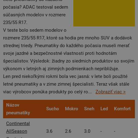
počasia? ADAC testoval sedem
súčasných modelov v rozmere
235/55 R17.
V teste bolo sedem modelov o
rozmere 235/55 R17, ktoré sa hodia pre mnoho SUV a dodávok
strednej triedy. Pneumatiky do každého počasia museli merať
svoje jazdné a bezpečnostné vlastnosti proti hodnotám
špecialistov. Výsledok: žiadny zo siedmich produktov so svojím
výkonom v letných aj zimných podmienkach nepribližuje.
Len pred niekoľkými rokmi bola vec jasná: v lete boli použité
letné pneumatiky a v zime zimnej špecialisti. Teraz však stále
viac výrobcov ponúka produkty po celý ro
...
Zobraziť viac >
Názov
Sucho
Mokro
Sneh
Led
Komfort
pneumatiky
Continental
AllSeason
3.6
2.6
3.0
-
-
-