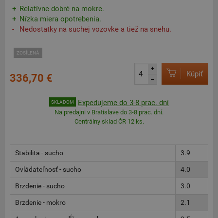
Relatívne dobré na mokre.
Nízka miera opotrebenia.
Nedostatky na suchej vozovke a tiež na snehu.
ZOSÍLENÁ
+
Kúpiť
336,70 €
–
Expedujeme do 3-8 prac. dní
SKLADOM
Na predajni v Bratislave do 3-8 prac. dní.
Centrálny sklad ČR 12 ks.
Stabilita - sucho
3.9
Ovládateľnosť - sucho
4.0
Brzdenie - sucho
3.0
Brzdenie - mokro
2.1