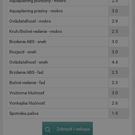
Aquaplaning pozdĺžny - mokro
2.5
Aquaplaning priečny - mokro
3.0
Ovládateľnosť - mokro
2.9
Kruh/Bočné vedenie - mokro
2.5
Brzdenie ABS - sneh
3.0
Rozjazd - sneh
3.0
Ovládateľnosť - sneh
4.4
Brzdenie ABS - ľad
2.5
Bočné vedenie - ľad
2.3
Vnútorna hlučnosť
3.0
Vonkajšia hlučnosť
2.6
Spotreba paliva
1.9
Zobraziť v eshope