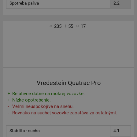
Spotreba paliva
2.2
235
55
17
Vredestein Quatrac Pro
Relatívne dobré na mokrej vozovke.
Nízke opotrebenie.
Veľmi neuspokojivé na snehu.
Rovnako na suchej vozovke zaostáva za ostatnými.
Stabilita - sucho
4.1