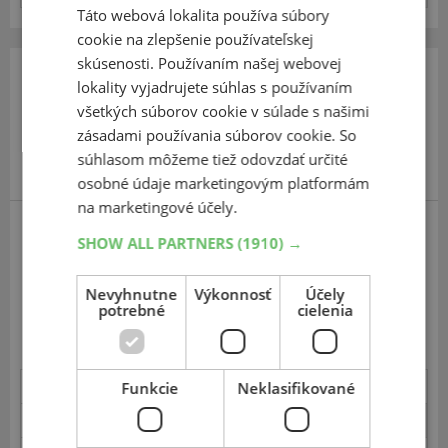
Táto webová lokalita používa súbory
cookie na zlepšenie používateľskej
skúsenosti. Používaním našej webovej
235
55
17
lokality vyjadrujete súhlas s používaním
všetkých súborov cookie v súlade s našimi
zásadami používania súborov cookie. So
súhlasom môžeme tiež odovzdať určité
osobné údaje marketingovým platformám
na marketingové účely.
SHOW ALL PARTNERS
(1910) →
Nokian Weatherproof
Uspokojivé pnau pre jazdu na snehu.
Nevyhnutne
Výkonnosť
Účely
Nedostatky na suchej vozovke.
potrebné
cielenia
Relatívne hlučné.
Stabilita - sucho
Funkcie
Neklasifikované
4.1
Ovládateľnosť - sucho
4.0