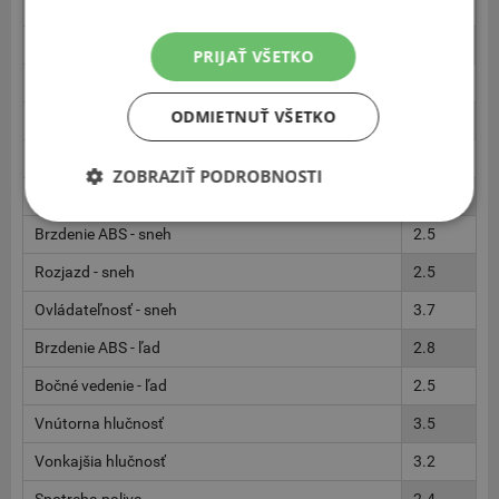
Brzdenie - sucho
3.0
Brzdenie - mokro
3.0
PRIJAŤ VŠETKO
Aquaplaning pozdĺžny - mokro
2.5
ODMIETNUŤ VŠETKO
Aquaplaning priečny - mokro
3.0
Ovládateľnosť - mokro
3.0
ZOBRAZIŤ PODROBNOSTI
Kruh/Bočné vedenie - mokro
2.5
Brzdenie ABS - sneh
2.5
Rozjazd - sneh
2.5
Ovládateľnosť - sneh
3.7
Brzdenie ABS - ľad
2.8
Bočné vedenie - ľad
2.5
Vnútorna hlučnosť
3.5
Vonkajšia hlučnosť
3.2