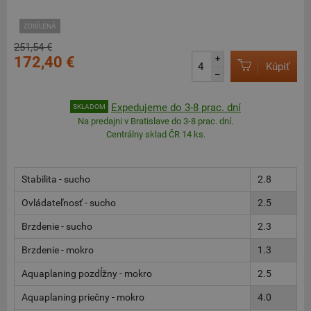
ZOSÍLENÁ
251,54 €
172,40 €
+
Kúpiť
–
Expedujeme do 3-8 prac. dní
SKLADOM
Na predajni v Bratislave do 3-8 prac. dní.
Centrálny sklad ČR 14 ks.
Stabilita - sucho
2.8
Ovládateľnosť - sucho
2.5
Brzdenie - sucho
2.3
Brzdenie - mokro
1.3
Aquaplaning pozdĺžny - mokro
2.5
Aquaplaning priečny - mokro
4.0