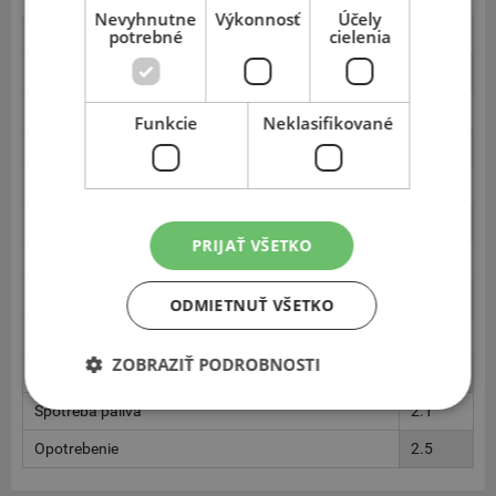
Nevyhnutne
Výkonnosť
Účely
Stabilita - sucho
potrebné
cielenia
3.5
Istota jazdy - sucho
3.0
Brzdenie - sucho
2.3
Funkcie
Neklasifikované
Brzdenie - mokro
1.9
Aquaplaning pozdĺžny - mokro
1.5
Aquaplaning priečny - mokro
2.0
PRIJAŤ VŠETKO
Ovládateľnosť - mokro
1.8
Kruh/Bočné vedenie - mokro
3.0
ODMIETNUŤ VŠETKO
Vnútorna hlučnosť
2.5
ZOBRAZIŤ PODROBNOSTI
Vonkajšia hlučnosť
3.6
Spotreba paliva
2.1
Opotrebenie
2.5