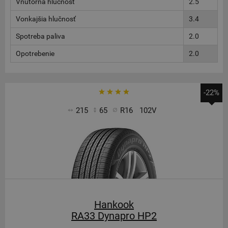
Vnútorna hlučnosť
2.5
Vonkajšia hlučnosť
3.4
Spotreba paliva
2.0
Opotrebenie
2.0
-22%
215
65
R16
102V
Hankook
RA33 Dynapro HP2