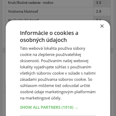
Kruh/Bočné vedenie - mokro
3.0
Vnútorna hlučnosť
2.8
Vonkajšia hlučnosť
3.6
×
Spotreba paliva
1.9
Informácie o cookies a
Opotrebenie
2.0
osobných údajoch
Táto webová lokalita používa súbory
cookie na zlepšenie používateľskej
215
65
16
skúsenosti. Používaním našej webovej
lokality vyjadrujete súhlas s používaním
všetkých súborov cookie v súlade s našimi
zásadami používania súborov cookie. So
súhlasom môžeme tiež odovzdať určité
osobné údaje marketingovým platformám
na marketingové účely.
Uniroyal Rain expert 3 SUV
SHOW ALL PARTNERS
(1910) →