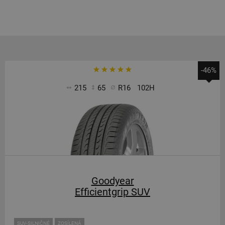
-46%
215
65
R16
102H
Goodyear
Efficientgrip SUV
SUV-SILNIČNÉ
ZOSÍLENÁ