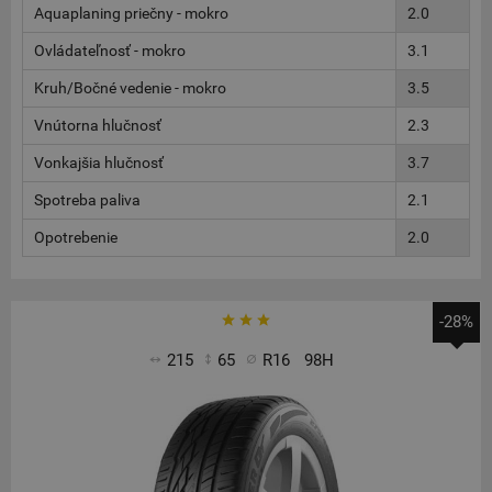
Aquaplaning priečny - mokro
2.0
Ovládateľnosť - mokro
3.1
Kruh/Bočné vedenie - mokro
3.5
Vnútorna hlučnosť
2.3
Vonkajšia hlučnosť
3.7
Spotreba paliva
2.1
Opotrebenie
2.0
-28%
215
65
R16
98H