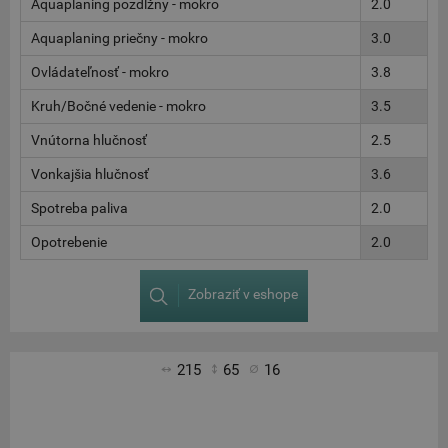
Aquaplaning pozdĺžny - mokro
2.0
Aquaplaning priečny - mokro
3.0
Ovládateľnosť - mokro
3.8
Kruh/Bočné vedenie - mokro
3.5
Vnútorna hlučnosť
2.5
Vonkajšia hlučnosť
3.6
Spotreba paliva
2.0
Opotrebenie
2.0
Zobraziť v eshope
215
65
16