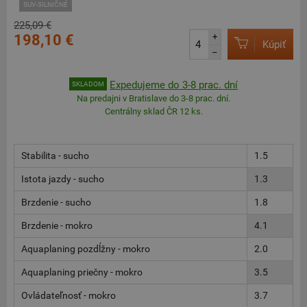
SUV-SILNIČNÉ
225,09 €
198,10 €
+
Kúpiť
–
Expedujeme do 3-8 prac. dní
SKLADOM
Na predajni v Bratislave do 3-8 prac. dní.
Centrálny sklad ČR 12 ks.
Stabilita - sucho
1.5
Istota jazdy - sucho
1.3
Brzdenie - sucho
1.8
Brzdenie - mokro
4.1
Aquaplaning pozdĺžny - mokro
2.0
Aquaplaning priečny - mokro
3.5
Ovládateľnosť - mokro
3.7