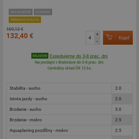
SUV-SILNIČNÉ
ZOSÍLENÁ
PRÉMIOVÁ KVALITA
169,13 €
132,40 €
+
Kúpiť
–
Expedujeme do 3-8 prac. dní
SKLADOM
Na predajni v Bratislave do 3-8 prac. dní.
Centrálny sklad ČR 12 ks.
Stabilita - sucho
2.0
Istota jazdy - sucho
2.0
Brzdenie - sucho
3.0
Brzdenie - mokro
2.9
Aquaplaning pozdĺžny - mokro
2.5