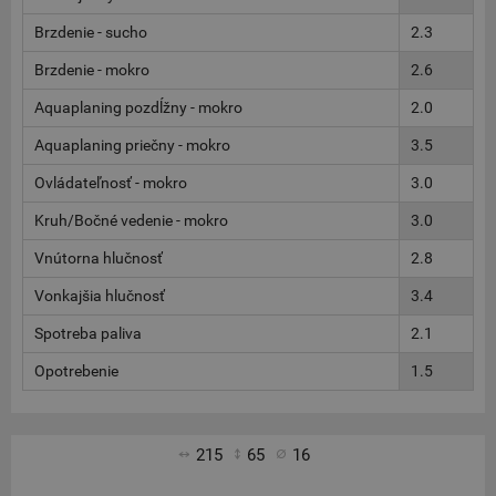
Brzdenie - sucho
2.3
Brzdenie - mokro
2.6
Aquaplaning pozdĺžny - mokro
2.0
Aquaplaning priečny - mokro
3.5
Ovládateľnosť - mokro
3.0
Kruh/Bočné vedenie - mokro
3.0
Vnútorna hlučnosť
2.8
Vonkajšia hlučnosť
3.4
Spotreba paliva
2.1
Opotrebenie
1.5
215
65
16