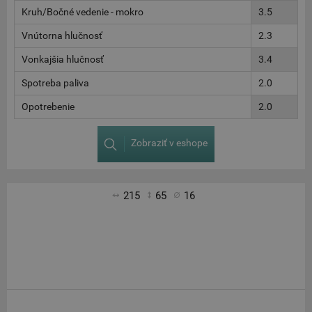
Kruh/Bočné vedenie - mokro
3.5
Vnútorna hlučnosť
2.3
Vonkajšia hlučnosť
3.4
Spotreba paliva
2.0
Opotrebenie
2.0
Zobraziť v eshope
215
65
16