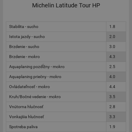
Michelin Latitude Tour HP
Stabilita - sucho
1.8
Istota jazdy - sucho
2.0
Brzdenie - sucho
3.0
Brzdenie - mokro
4.3
Aquaplaning pozdĺžny - mokro
2.5
Aquaplaning priečny - mokro
4.0
Ovládateľnosť - mokro
4.4
Kruh/Bočné vedenie - mokro
3.5
Vnútorna hlučnosť
2.8
Vonkajšia hlučnosť
3.3
Spotreba paliva
1.9