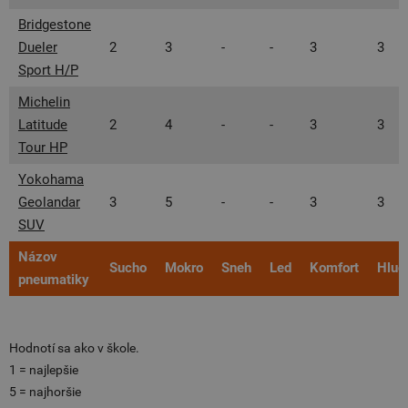
Bridgestone
Dueler
2
3
-
-
3
3
Sport H/P
Michelin
Latitude
2
4
-
-
3
3
Tour HP
Yokohama
Geolandar
3
5
-
-
3
3
SUV
Názov
Sucho
Mokro
Sneh
Led
Komfort
Hluč
pneumatiky
Hodnotí sa ako v škole.
1 = najlepšie
5 = najhoršie