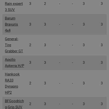
Rain expert
3
2
-
-
3
3
3 SUV
Barum
Bravuris
3
3
-
-
3
3
4x4
General-
Tire
2
3
-
-
3
3
Grabber GT
Apollo
3
3
-
-
3
3
Apterra H/P
Hankook
RA33
2
3
-
-
3
3
Dynapro
HP2
BFGoodrich
2
3
-
-
3
3
g-Grip SUV