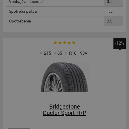
Vonkajšia hlučnosť
3.5
Spotreba paliva
1.5
Opotrebenie
2.0
-12%
215
65
R16
98V
Bridgestone
Dueler Sport H/P