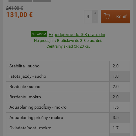
241,08 €
131,00 €
+
Kúpiť
–
Expedujeme do 3-8 prac. dní
SKLADOM
Na predajni v Bratislave do 3-8 prac. dní.
Centrálny sklad ČR 20 ks.
Stabilita - sucho
2.0
Istota jazdy - sucho
1.8
Brzdenie - sucho
2.0
Brzdenie - mokro
2.0
Aquaplaning pozdĺžny - mokro
1.5
Aquaplaning priečny - mokro
3.5
Ovládateľnosť - mokro
1.7