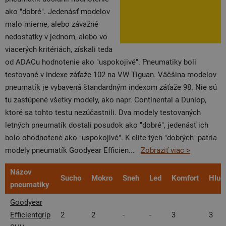
ako "dobré". Jedenásť modelov
malo mierne, alebo závažné
nedostatky v jednom, alebo vo
viacerých kritériách, získali teda
od ADACu hodnotenie ako "uspokojivé". Pneumatiky boli
testované v indexe záťaže 102 na VW Tiguan. Väčšina modelov
pneumatík je vybavená štandardným indexom záťaže 98. Nie sú
tu zastúpené všetky modely, ako napr. Continental a Dunlop,
ktoré sa tohto testu nezúčastnili. Dva modely testovaných
letných pneumatík dostali posudok ako "dobré", jedenásť ich
bolo ohodnotené ako "uspokojivé". K elite tých "dobrých" patria
modely pneumatík Goodyear Efficien
...
Zobraziť viac >
Názov
Sucho
Mokro
Sneh
Led
Komfort
Hluč
pneumatiky
Goodyear
Efficientgrip
2
2
-
-
3
3