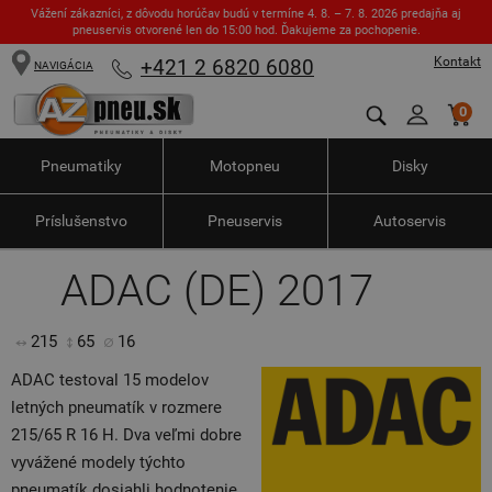
Vážení zákazníci, z dôvodu horúčav budú v termíne 4. 8. – 7. 8. 2026 predajňa aj
pneuservis otvorené len do 15:00 hod. Ďakujeme za pochopenie.
Kontakt
+421 2 6820 6080
NAVIGÁCIA
0
Pneumatiky
Motopneu
Disky
Príslušenstvo
Pneuservis
Autoservis
ADAC (DE) 2017
215
65
16
ADAC testoval 15 modelov
letných pneumatík v rozmere
215/65 R 16 H. Dva veľmi dobre
vyvážené modely týchto
pneumatík dosiahli hodnotenie