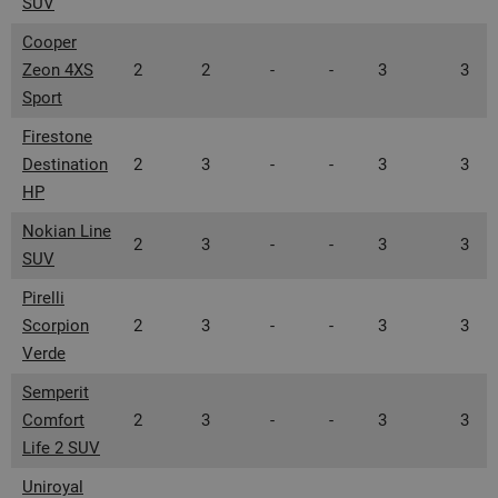
SUV
Cooper
Zeon 4XS
2
2
-
-
3
3
Sport
Firestone
Destination
2
3
-
-
3
3
HP
Nokian Line
2
3
-
-
3
3
SUV
Pirelli
Scorpion
2
3
-
-
3
3
Verde
Semperit
Comfort
2
3
-
-
3
3
Life 2 SUV
Uniroyal