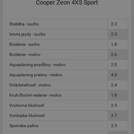
Cooper Zeon 4XS Sport
Stabilita - sucho
2.3
Istota jazdy - sucho
2.3
Brzdenie - sucho
1.8
Brzdenie - mokro
2.6
Aquaplaning pozdĺžny - mokro
2.0
Aquaplaning priečny - mokro
4.0
Ovládateľnosť - mokro
2.4
Kruh/Bočné vedenie - mokro
1.8
Vnútorna hlučnosť
2.5
Vonkajšia hlučnosť
3.7
Spotreba paliva
2.3