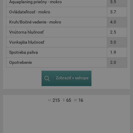
Aquaplaning priečny - mokro
3.5
Ovládateľnosť - mokro
3.7
Kruh/Bočné vedenie - mokro
4.0
Vnútorna hlučnosť
2.5
Vonkajšia hlučnosť
3.0
Spotreba paliva
1.9
Opotrebenie
2.0
Zobraziť v eshope
215
65
16