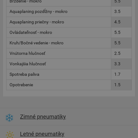
Brzdenie - mokro
5.5
Aquaplaning pozdĺžny - mokro
3.5
Aquaplaning priečny - mokro
4.5
Ovládateľnosť - mokro
5.5
Kruh/Bočné vedenie - mokro
5.5
Vnútorna hlučnosť
2.5
Vonkajšia hlučnosť
3.3
Spotreba paliva
1.7
Opotrebenie
1.5
Zimné pneumatiky
Letné pneumatiky