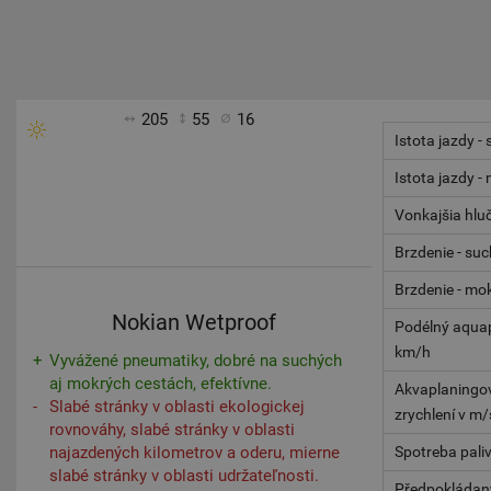
205
55
16
Istota jazdy -
Istota jazdy -
Vonkajšia hlu
Brzdenie - su
Brzdenie - mo
Nokian Wetproof
Podélný aquap
km/h
Vyvážené pneumatiky, dobré na suchých
aj mokrých cestách, efektívne.
Akvaplaningov
Slabé stránky v oblasti ekologickej
zrychlení v m/
rovnováhy, slabé stránky v oblasti
najazdených kilometrov a oderu, mierne
Spotreba pali
slabé stránky v oblasti udržateľnosti.
Předpokládaný