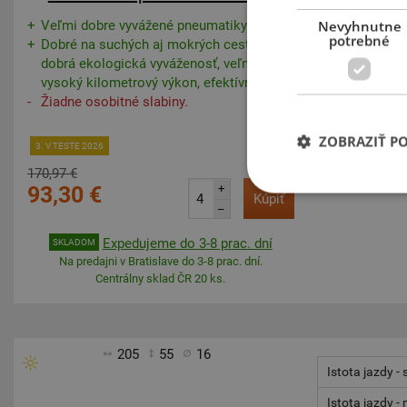
zrychlení v m/
Nevyhnutne
Veľmi dobre vyvážené pneumatiky.
potrebné
Dobré na suchých aj mokrých cestách,
Spotreba pali
dobrá ekologická vyváženosť, veľmi
Předpokládaný
vysoký kilometrový výkon, efektívne.
v km
Žiadne osobitné slabiny.
ZOBRAZIŤ P
3. V TESTE 2026
170,97 €
93,30 €
+
Kúpiť
–
Expedujeme do 3-8 prac. dní
SKLADOM
Na predajni v Bratislave do 3-8 prac. dní.
Centrálny sklad ČR 20 ks.
205
55
16
Istota jazdy -
Istota jazdy -