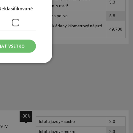
3.3
, vysoký
zrychlení v m/s²
Neklasifikované
Spotreba paliva
5.8
Předpokládaný kilometrový nájezd
49.700
v km
JAŤ VŠETKO
-30%
Istota jazdy - sucho
2.0
91V
Istota jazdy - mokro
2.3