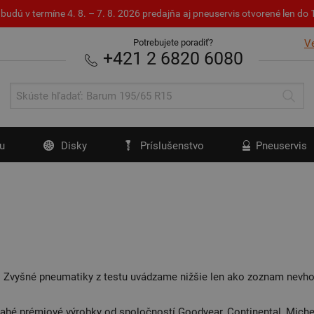
budú v termíne 4. 8. – 7. 8. 2026 predajňa aj pneuservis otvorené len d
Potrebujete poradiť?
V
+421 2 6820 6080
u
Disky
Príslušenstvo
Pneuservis
. Zvyšné pneumatiky z testu uvádzame nižšie len ako zoznam nevho
rahé prémiové výrobky od spoločností Goodyear, Continental, Michel