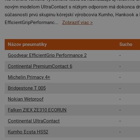
novým modelom UltraContact s nízkym odporom má dokonca druhý
súčasnosti prvú skupinu kórejskí výrobcovia Kumho, Hankook a
EfficientGripPerformanc
...
Zobraziť viac >
Názov pneumatiky
Sucho
Goodyear EfficientGrip Performance 2
-
Continental PremiumContact 6
-
Michelin Primacy 4+
-
Bridgestone T 005
-
Nokian Wetproof
-
Falken ZIEX ZE310 ECORUN
-
Continental UltraContact
-
Kumho Ecsta HS52
-