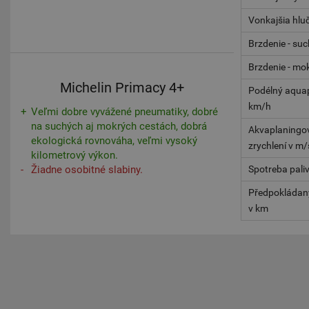
Vonkajšia hlu
Brzdenie - su
Brzdenie - mo
Michelin Primacy 4+
Podélný aquap
km/h
Veľmi dobre vyvážené pneumatiky, dobré
na suchých aj mokrých cestách, dobrá
Akvaplaningov
ekologická rovnováha, veľmi vysoký
zrychlení v m/
kilometrový výkon.
Žiadne osobitné slabiny.
Spotreba pali
Předpokládaný
v km