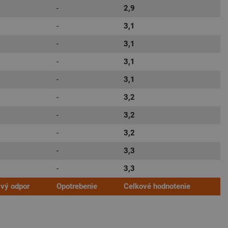
-
2,9
-
3,1
-
3,1
-
3,1
-
3,1
-
3,2
-
3,2
-
3,2
-
3,3
-
3,3
ivý odpor
Opotrebenie
Celkové hodnotenie