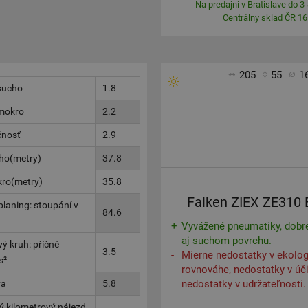
Na predajni v Bratislave do 3-
Centrálny sklad ČR 16
205
55
1
 sucho
1.8
 mokro
2.2
čnosť
2.9
cho(metry)
37.8
kro(metry)
35.8
Falken ZIEX ZE310
laning: stoupání v
84.6
Vyvážené pneumatiky, dob
aj suchom povrchu.
ý kruh: příčné
3.5
Mierne nedostatky v ekolog
s²
rovnováhe, nedostatky v úči
va
5.8
nedostatky v udržateľnosti.
 kilometrový nájezd