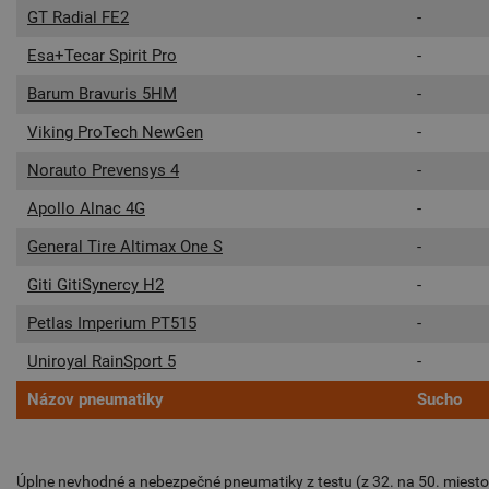
GT Radial FE2
-
Esa+Tecar Spirit Pro
-
Barum Bravuris 5HM
-
Viking ProTech NewGen
-
Norauto Prevensys 4
-
Apollo Alnac 4G
-
General Tire Altimax One S
-
Giti GitiSynercy H2
-
Petlas Imperium PT515
-
Uniroyal RainSport 5
-
Názov pneumatiky
Sucho
Úplne nevhodné a nebezpečné pneumatiky z testu (z 32. na 50. miesto