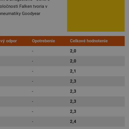
očnosti Falken tvoria v
 pneumatiky Goodyear
ivý odpor
Opotrebenie
Celkové hodnotenie
-
2,0
-
2,0
-
2,1
-
2,3
-
2,3
-
2,3
-
2,3
-
2,4