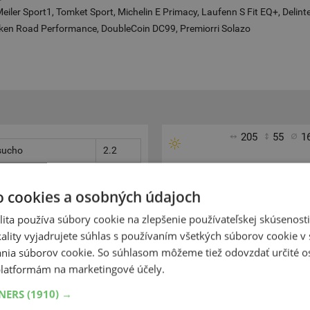
iler Sport1, Tomket Sport, Michelin E Primacy, Laufenn S Fit EQ+, Delin
iken Road Performance, DoubleCoin DC99, Premiorri Solazo
205
55
1
 sucho
2.2
 mokro
2.0
o cookies a osobných údajoch
čnosť
2.7
ita používa súbory cookie na zlepšenie používateľskej skúsenost
cho(metry)
37.7
ality vyjadrujete súhlas s používaním všetkých súborov cookie v 
kro(metry)
37.4
nia súborov cookie. So súhlasom môžeme tiež odovzdať určité o
Continental Premium
latformám na marketingové účely.
laning: stoupání v
80.3
Veľmi dobre vyvážené pneu
TNERS
(1910) →
vysoká bezpečnosť jazdy, d
ý kruh: příčné