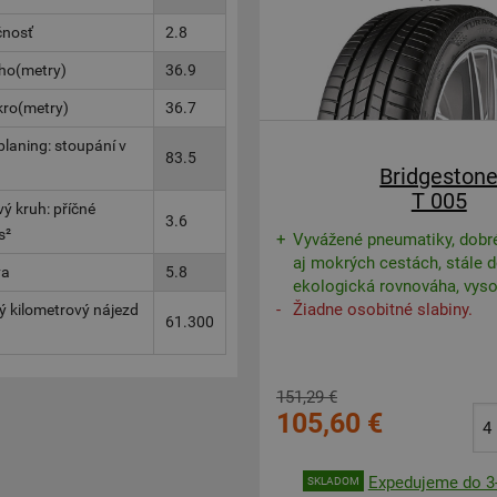
čnosť
2.8
cho(metry)
36.9
kro(metry)
36.7
laning: stoupání v
83.5
Bridgeston
T 005
ý kruh: příčné
3.6
s²
Vyvážené pneumatiky, dobr
aj mokrých cestách, stále 
va
5.8
ekologická rovnováha, vyso
Žiadne osobitné slabiny.
 kilometrový nájezd
61.300
151,29 €
105,60 €
Expedujeme do 3-
SKLADOM