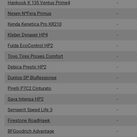
Hankook K 135 Ventus Prime4
-
Nexen N*Fera Primus
-
Kenda Kenetica Pro KR210
-
Kleber Dynaxer HP4
-
Fulda EcoControl HP2
-
Toyo Tires Proxes Comfort
-
Debica Presto HP2
-
Dunlop SP BluResponse
-
Pirelli P7C2 Cinturato
-
Sava Intensa HP2
-
Semperit Speed Life 3
-
Firestone RoadHawk
-
BFGoodrich Advantage
-