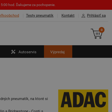
o 15:00 hod. Ďakujeme za pochopenie.
eľkoobchod
Testy pneumatík
Kontakt
Prihlásiť sa
0
Autoservis
Výpredaj
dných pneumatík, na ktoré si
in a Bridgestone - Conti s