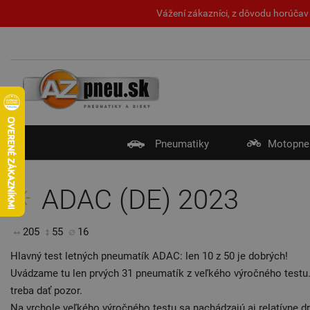
Vážení zákazníci, z dôvodu horúčav 
Pneumatiky
Motopne
ADAC (DE) 2023
205
55
16
Hlavný test letných pneumatík ADAC: len 10 z 50 je dobrých!
Uvádzame tu len prvých 31 pneumatík z veľkého výročného testu
treba dať pozor.
Na vrchole veľkého výročného testu sa nachádzajú aj relatívne d