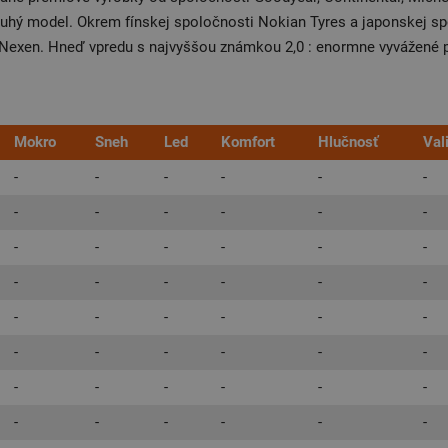
 model. Okrem fínskej spoločnosti Nokian Tyres a japonskej spol
 Nexen. Hneď vpredu s najvyššou známkou 2,0 : enormne vyvážené
Mokro
Sneh
Led
Komfort
Hlučnosť
Val
-
-
-
-
-
-
-
-
-
-
-
-
-
-
-
-
-
-
-
-
-
-
-
-
-
-
-
-
-
-
-
-
-
-
-
-
-
-
-
-
-
-
-
-
-
-
-
-