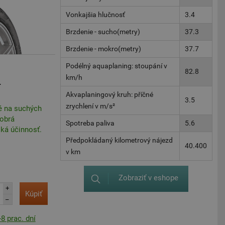
Vonkajšia hlučnosť
3.4
Brzdenie - sucho(metry)
37.3
Brzdenie - mokro(metry)
37.7
Podélný aquaplaning: stoupání v
82.8
km/h
e
Akvaplaningový kruh: příčné
3.5
zrychlení v m/s²
é na suchých
dobrá
Spotreba paliva
5.6
ká účinnosť.
Předpokládaný kilometrový nájezd
40.400
v km
Zobraziť v eshope
+
Kúpiť
–
8 prac. dní