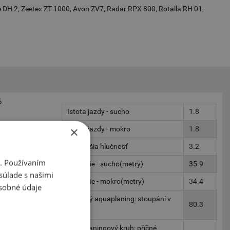
te DH 2, Zeetex ZT 1000, Avon ZV7, Radar RPX 800, Rotalla RH 01,
6
Istota jazdy - sucho
1.8
×
Istota jazdy - mokro
1.8
Vonkajšia hlučnosť
3.2
i. Používaním
Brzdenie - sucho(metry)
35.9
súlade s našimi
Brzdenie - mokro(metry)
34.4
sobné údaje
Contact 6
Podélný aquaplaning: stoupání v
80.3
km/h
matiky,
obrá jazda na
Akvaplaningový kruh: příčné