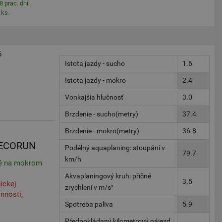
8 prac. dní.
 ks.
6
Istota jazdy - sucho
1.6
Istota jazdy - mokro
2.4
Vonkajšia hlučnosť
3.0
Brzdenie - sucho(metry)
37.4
Brzdenie - mokro(metry)
36.8
 ECORUN
Podélný aquaplaning: stoupání v
79.7
km/h
ré na mokrom
Akvaplaningový kruh: příčné
3.5
ickej
zrychlení v m/s²
nnosti,
Spotreba paliva
5.9
Předpokládaný kilometrový nájezd