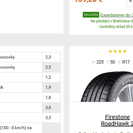
Expedujeme do 2
SKLADOM
Na predajni v Bratislave d
Centrálny sklad 20 k
 vozovky
2,3
225
50
R17
 vozovky
2,5
1,2
ík
1,9
1,8
3,0
Firestone
3,3
RoadHawk 
(100 - 0 km/h) na