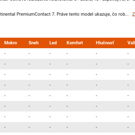
tinental PremiumContact 7. Práve tento model ukazuje, čo rob
...
Z
Mokro
Sneh
Led
Komfort
Hlučnosť
Val
-
-
-
-
-
-
-
-
-
-
-
-
-
-
-
-
-
-
-
-
-
-
-
-
-
-
-
-
-
-
-
-
-
-
-
-
-
-
-
-
-
-
-
-
-
-
-
-