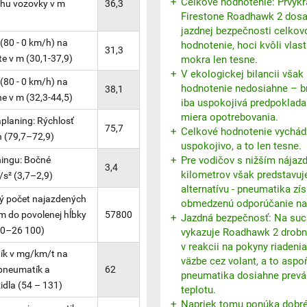
Celkové hodnotenie: Prvýkr
hu vozovky v m
36,3
Firestone Roadhawk 2 dosah
jazdnej bezpečnosti celkov
(80 - 0 km/h) na
hodnotenie, hoci kvôli vlas
31,3
e v m (30,1-37,9)
mokra len tesne.
V ekologickej bilancii však
(80 - 0 km/h) na
hodnotenie nedosiahne – b
38,1
 v m (32,3-44,5)
iba uspokojivá predpoklada
miera opotrebovania.
planing: Rýchlosť
75,7
Celkové hodnotenie vychád
h (79,7–72,9)
uspokojivo, a to len tesne.
ingu: Bočné
Pre vodičov s nižším nája
3,4
kilometrov však predstavuj
/s² (3,7–2,9)
alternatívu - pneumatika zí
ý počet najazdených
obmedzenú odporúčanie na
m do povolenej hĺbky
57800
Jazdná bezpečnosť: Na suc
00–26 100)
vykazuje Roadhawk 2 drobn
v reakcii na pokyny riadenia
ík v mg/km/t na
väzbe cez volant, a to aspo
pneumatík a
62
pneumatika dosiahne prev
idla (54 – 131)
teplotu.
Napriek tomu ponúka dobré