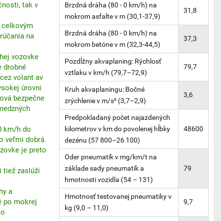
nosti, tak v
Brzdná dráha (80 - 0 km/h) na
31,8
mokrom asfalte v m (30,1-37,9)
 celkovým
Brzdná dráha (80 - 0 km/h) na
rúčania na
37,3
mokrom betóne v m (32,3-44,5)
hej vozovke
Pozdĺžny akvaplaning: Rýchlosť
e drobné
79,7
vztlaku v km/h (79,7–72,9)
cez volant av
ysokej úrovni
Kruh akvaplaningu: Bočné
3,6
chová bezpečne
zrýchlenie v m/s² (3,7–2,9)
 medzných
Predpokladaný počet najazdených
00 km/h do
kilometrov v km do povolenej hĺbky
48600
o veľmi dobrá.
dezénu (57 800–26 100)
zovke je preto
Oder pneumatík v mg/km/t na
základe sady pneumatík a
79
 tiež zaslúži
hmotnosti vozidla (54 – 131)
hy a
Hmotnosť testovanej pneumatiky v
é po mokrej
9,7
kg (9,0 – 11,0)
ko