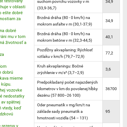
át testovaný
suchom povrchu vozovky v m
34,9
uje v oblasti
(33,9-36,7)
o ešte dobré
Brzdná dráha (80 - 0 km/h) na
tnostiam za
34,9
mokrom asfalte v m (30,1-37,9)
 na dobré
Brzdná dráha (80 - 0 km/h) na
ráni mu v tom
40,1
mokrom betóne v m (32,3-44,5)
ná životnosť a
Pozdĺžny akvaplaning: Rýchlosť
77,2
za
vztlaku v km/h (79,7–72,9)
zdom
Kruh akvaplaningu: Bočné
3,6
e dobrú
zrýchlenie v m/s² (3,7–2,9)
skava mierne
Predpokladaný počet najazdených
 kúpu.
kilometrov v km do povolenej hĺbky
36700
hej vozovke
dezénu (57 800–26 100)
é nedostatky
 av spätnej
Oder pneumatík v mg/km/t na
ň vtedy, keď
základe sady pneumatík a
95
ádzkovú
hmotnosti vozidla (54 – 131)
 rezervy v