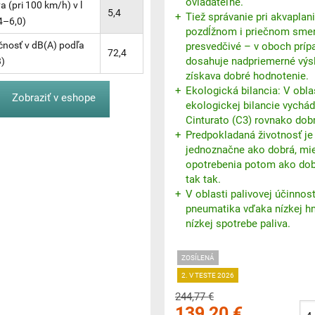
ovládateľne.
a (pri 100 km/h) v l
5,4
Tiež správanie pri akvaplan
4–6,0)
pozdĺžnom i priečnom smer
čnosť v dB(A) podľa
presvedčivé – v oboch prí
72,4
dosahuje nadpriemerné výs
3)
získava dobré hodnotenie.
Ekologická bilancia: V obla
Zobraziť v eshope
ekologickej bilancie vychádz
Cinturato (C3) rovnako dob
Predpokladaná životnosť j
jednoznačne ako dobrá, mi
opotrebenia potom ako dob
tak tak.
V oblasti palivovej účinnos
pneumatika vďaka nízkej h
nízkej spotrebe paliva.
ZOSÍLENÁ
2. V TESTE 2026
244,77 €
139,20 €