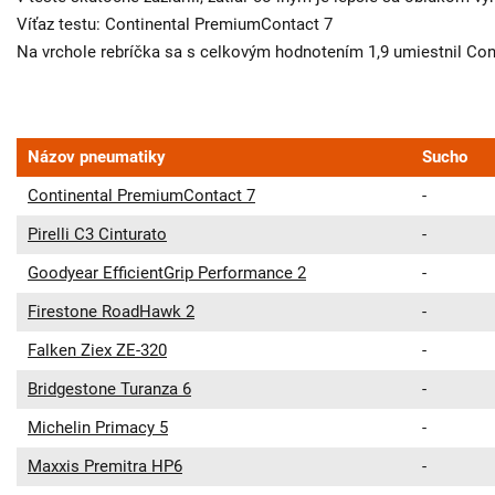
Víťaz testu: Continental PremiumContact 7
Na vrchole rebríčka sa s celkovým hodnotením 1,9 umiestnil Con
Názov pneumatiky
Sucho
Continental PremiumContact 7
-
Pirelli C3 Cinturato
-
Goodyear EfficientGrip Performance 2
-
Firestone RoadHawk 2
-
Falken Ziex ZE-320
-
Bridgestone Turanza 6
-
Michelin Primacy 5
-
Maxxis Premitra HP6
-