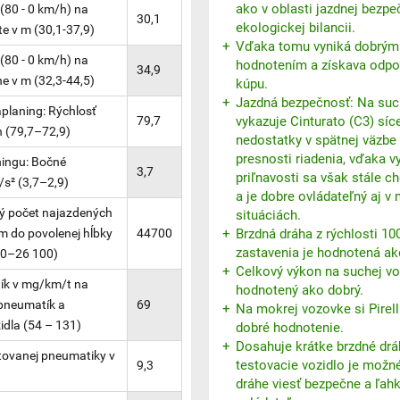
ako v oblasti jazdnej bezpeč
(80 - 0 km/h) na
30,1
ekologickej bilancii.
e v m (30,1-37,9)
Vďaka tomu vyniká dobrým
(80 - 0 km/h) na
hodnotením a získava odpo
34,9
 v m (32,3-44,5)
kúpu.
Jazdná bezpečnosť: Na suc
planing: Rýchlosť
79,7
vykazuje Cinturato (C3) síc
h (79,7–72,9)
nedostatky v spätnej väzbe 
presnosti riadenia, vďaka v
ingu: Bočné
3,7
priľnavosti sa však stále 
/s² (3,7–2,9)
a je dobre ovládateľný aj v
ý počet najazdených
situáciách.
m do povolenej hĺbky
44700
Brzdná dráha z rýchlosti 1
zastavenia je hodnotená ak
00–26 100)
Celkový výkon na suchej vo
ík v mg/km/t na
hodnotený ako dobrý.
pneumatík a
69
Na mokrej vozovke si Pirelli
idla (54 – 131)
dobré hodnotenie.
Dosahuje krátke brzdné drá
ovanej pneumatiky v
testovacie vozidlo je možn
9,3
)
dráhe viesť bezpečne a ľah