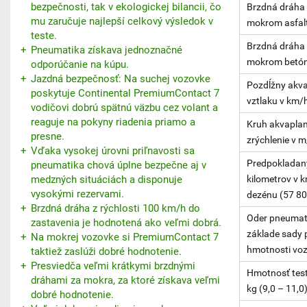
bezpečnosti, tak v ekologickej bilancii, čo
Brzdná dráha 
mu zaručuje najlepší celkový výsledok v
mokrom asfalt
teste.
Brzdná dráha 
Pneumatika získava jednoznačné
mokrom betóne
odporúčanie na kúpu.
Jazdná bezpečnosť: Na suchej vozovke
Pozdĺžny akva
poskytuje Continental PremiumContact 7
vztlaku v km/
vodičovi dobrú spätnú väzbu cez volant a
reaguje na pokyny riadenia priamo a
Kruh akvaplan
presne.
zrýchlenie v m
Vďaka vysokej úrovni priľnavosti sa
Predpokladan
pneumatika chová úplne bezpečne aj v
medzných situáciách a disponuje
kilometrov v k
vysokými rezervami.
dezénu (57 8
Brzdná dráha z rýchlosti 100 km/h do
Oder pneumat
zastavenia je hodnotená ako veľmi dobrá.
základe sady 
Na mokrej vozovke si PremiumContact 7
hmotnosti voz
taktiež zaslúži dobré hodnotenie.
Presviedča veľmi krátkymi brzdnými
Hmotnosť test
dráhami za mokra, za ktoré získava veľmi
kg (9,0 – 11,0
dobré hodnotenie.