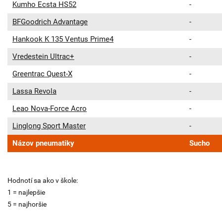
Kumho Ecsta HS52
-
BFGoodrich Advantage
-
Hankook K 135 Ventus Prime4
-
Vredestein Ultrac+
-
Greentrac Quest-X
-
Lassa Revola
-
Leao Nova-Force Acro
-
Linglong Sport Master
-
Názov pneumatiky
Sucho
Hodnotí sa ako v škole:
1 = najlepšie
5 = najhoršie