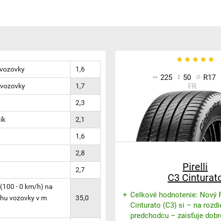
 vozovky
1,6
225
50
R17
 vozovky
1,7
FR
2,3
ík
2,1
1,6
2,8
Pirelli
2,7
C3 Cinturat
(100 - 0 km/h) na
Celkové hodnotenie: Nový Pi
hu vozovky v m
35,0
Cinturato (C3) si – na rozd
predchodcu – zaisťuje dob