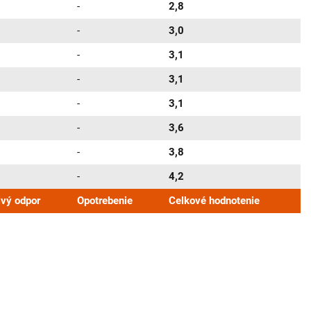
-
2,8
-
3,0
-
3,1
-
3,1
-
3,1
-
3,6
-
3,8
-
4,2
ivý odpor
Opotrebenie
Celkové hodnotenie