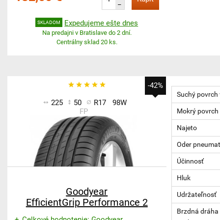
–
Expedujeme ešte dnes
SKLADOM
Na predajni v Bratislave do 2 dní.
Centrálny sklad 20 ks.
-42%
Suchý povrch
225
50
R17
98W
FP
Mokrý povrch
Najeto
Oder pneumat
Účinnosť
Hluk
Goodyear
Udržateľnosť
EfficientGrip Performance 2
Brzdná dráha 
Celkové hodnotenie: Goodyear