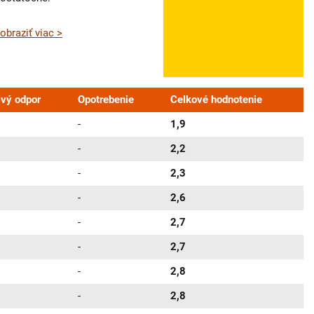
obraziť viac >
ivý odpor
Opotrebenie
Celkové hodnotenie
-
1,9
-
2,2
-
2,3
-
2,6
-
2,7
-
2,7
-
2,8
-
2,8