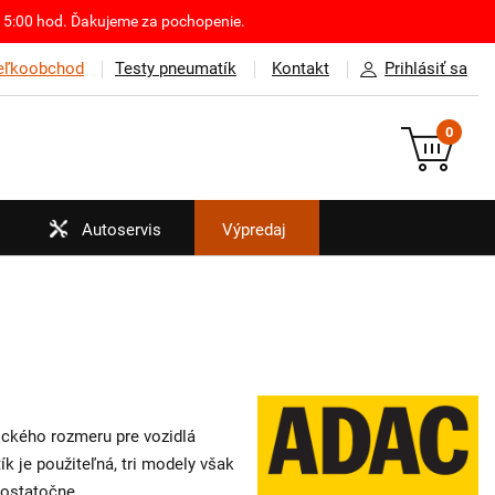
o 15:00 hod. Ďakujeme za pochopenie.
eľkoobchod
Testy pneumatík
Kontakt
Prihlásiť sa
0
Autoservis
Výpredaj
ického rozmeru pre vozidlá
k je použiteľná, tri modely však
dostatočne.