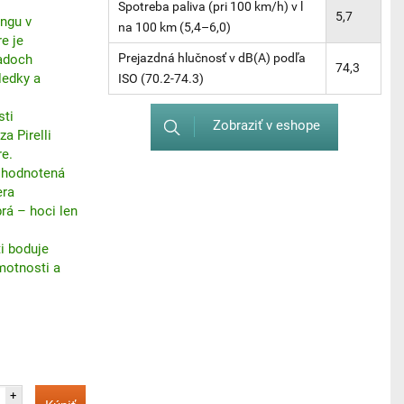
Spotreba paliva (pri 100 km/h) v l
5,7
ingu v
na 100 km (5,4–6,0)
e je
Prejazdná hlučnosť v dB(A) podľa
padoch
74,3
ledky a
ISO (70.2-74.3)
sti
Zobraziť v eshope
a Pirelli
re.
e hodnotená
era
rá – hoci len
ti boduje
motnosti a
+