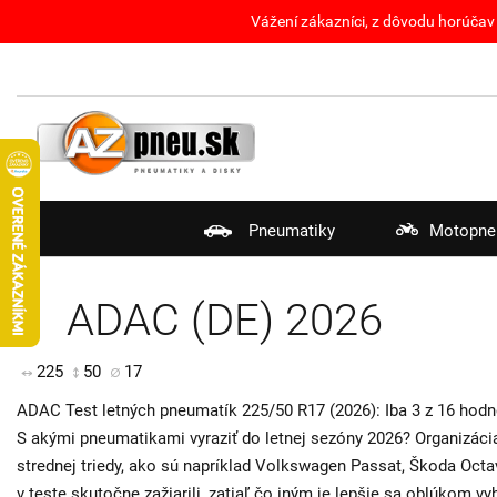
Vážení zákazníci, z dôvodu horúčav 
Pneumatiky
Motopne
ADAC (DE) 2026
225
50
17
ADAC Test letných pneumatík 225/50 R17 (2026): Iba 3 z 16 hodn
S akými pneumatikami vyraziť do letnej sezóny 2026? Organizác
strednej triedy, ako sú napríklad Volkswagen Passat, Škoda Octa
v teste skutočne zažiarili, zatiaľ čo iným je lepšie sa oblúkom 