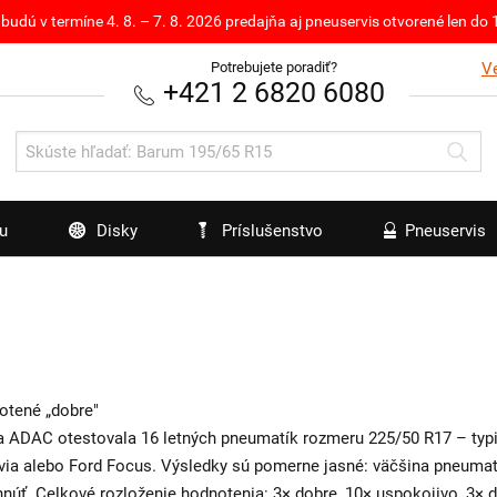
budú v termíne 4. 8. – 7. 8. 2026 predajňa aj pneuservis otvorené len d
Potrebujete poradiť?
V
+421 2 6820 6080
u
Disky
Príslušenstvo
Pneuservis
otené „dobre"
ia ADAC otestovala 16 letných pneumatík rozmeru 225/50 R17 – typ
via alebo Ford Focus. Výsledky sú pomerne jasné: väčšina pneumatí
vyhnúť. Celkové rozloženie hodnotenia: 3× dobre, 10× uspokojivo, 3× 