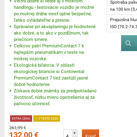
Veľmi dobre si vedie aj v mokrom
Spotreba paliv
handlingu - testovacie vozidlo je možné
na 100 km (5,
po mokrej dráhe viesť úplne bezpečne,
Prejazdná hlu
ľahko ovládateľne a presne.
Správanie pri akvaplaningu je hodnotené
ISO (70.2-74.
ako dobré, a to ako v pozdĺžnom, tak
priečnom smere.
Celkovo patrí PremiumContact 7 k
najlepším pneumatikám v teste na
mokrej vozovke.
Ekologická bilancia: V oblasti
ekologickej bilancie si Continental
PremiumContact 7 tiež zaslúži jasné
dobré hodnotenie.
Získava dobré známky za predpokladanú
životnosť, nízku mieru opotrebenia aj za
palivovú účinnosť.
EXTRA CENA
1. V TESTE 2026
261,99 €
132,00 €
+
Kúpiť