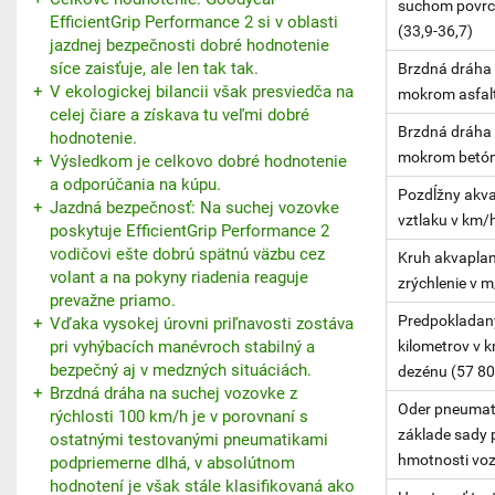
suchom povrc
EfficientGrip Performance 2 si v oblasti
(33,9-36,7)
jazdnej bezpečnosti dobré hodnotenie
síce zaisťuje, ale len tak tak.
Brzdná dráha 
V ekologickej bilancii však presviedča na
mokrom asfalt
celej čiare a získava tu veľmi dobré
Brzdná dráha 
hodnotenie.
mokrom betóne
Výsledkom je celkovo dobré hodnotenie
a odporúčania na kúpu.
Pozdĺžny akva
Jazdná bezpečnosť: Na suchej vozovke
vztlaku v km/
poskytuje EfficientGrip Performance 2
vodičovi ešte dobrú spätnú väzbu cez
Kruh akvaplan
volant a na pokyny riadenia reaguje
zrýchlenie v m
prevažne priamo.
Predpokladan
Vďaka vysokej úrovni priľnavosti zostáva
pri vyhýbacích manévroch stabilný a
kilometrov v k
bezpečný aj v medzných situáciách.
dezénu (57 8
Brzdná dráha na suchej vozovke z
Oder pneumat
rýchlosti 100 km/h je v porovnaní s
základe sady 
ostatnými testovanými pneumatikami
hmotnosti voz
podpriemerne dlhá, v absolútnom
hodnotení je však stále klasifikovaná ako