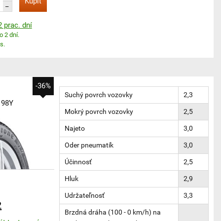
Kúpiť
–
 prac. dní
o 2 dní.
s.
-36%
Suchý povrch vozovky
2,3
98Y
Mokrý povrch vozovky
2,5
Najeto
3,0
Oder pneumatík
3,0
Účinnosť
2,5
Hluk
2,9
Udržateľnosť
3,3
2
Brzdná dráha (100 - 0 km/h) na