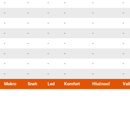
-
-
-
-
-
-
-
-
-
-
-
-
-
-
-
-
-
-
-
-
-
-
-
-
-
-
-
-
-
-
-
-
-
-
-
-
-
-
-
-
-
-
-
-
-
-
-
-
Mokro
Sneh
Led
Komfort
Hlučnosť
Val