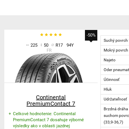
-50%
Suchý povrch
225
50
R17
94Y
FR
Mokrý povrch
Najeto
Oder pneumat
Účinnosť
Hluk
Continental
Udržateľnosť
PremiumContact 7
Brzdná dráha 
Celkové hodnotenie: Continental
suchom povrc
PremiumContact 7 dosahuje výborné
(33,9-36,7)
výsledky ako v oblasti jazdnej