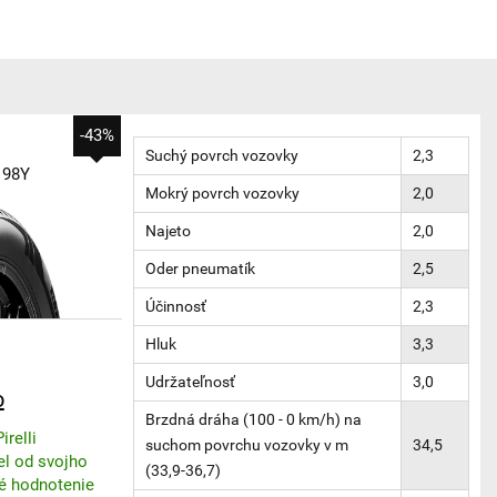
-43%
Suchý povrch vozovky
2,3
98Y
Mokrý povrch vozovky
2,0
Najeto
2,0
Oder pneumatík
2,5
Účinnosť
2,3
Hluk
3,3
Udržateľnosť
3,0
o
Brzdná dráha (100 - 0 km/h) na
relli
suchom povrchu vozovky v m
34,5
iel od svojho
(33,9-36,7)
ré hodnotenie