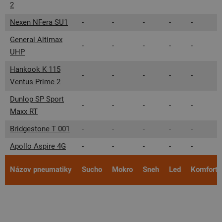
2
Nexen NFera SU1
-
-
-
-
-
General Altimax
-
-
-
-
-
UHP
Hankook K 115
-
-
-
-
-
Ventus Prime 2
Dunlop SP Sport
-
-
-
-
-
Maxx RT
Bridgestone T 001
-
-
-
-
-
Apollo Aspire 4G
-
-
-
-
-
Názov pneumatiky
Sucho
Mokro
Sneh
Led
Komfort