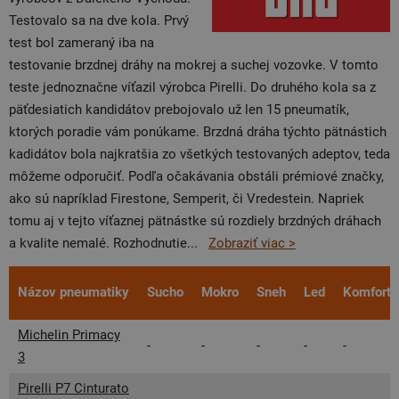
Testovalo sa na dve kola. Prvý
test bol zameraný iba na
testovanie brzdnej dráhy na mokrej a suchej vozovke. V tomto
teste jednoznačne víťazil výrobca Pirelli. Do druhého kola sa z
päťdesiatich kandidátov prebojovalo už len 15 pneumatík,
ktorých poradie vám ponúkame. Brzdná dráha týchto pätnástich
kadidátov bola najkratšia zo všetkých testovaných adeptov, teda
môžeme odporučiť. Podľa očakávania obstáli prémiové značky,
ako sú napríklad Firestone, Semperit, či Vredestein. Napriek
tomu aj v tejto víťaznej pätnástke sú rozdiely brzdných dráhach
a kvalite nemalé. Rozhodnutie
...
Zobraziť viac >
Názov pneumatiky
Sucho
Mokro
Sneh
Led
Komfort
Michelin Primacy
-
-
-
-
-
3
Pirelli P7 Cinturato