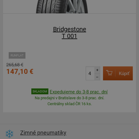
Bridgestone
T 001
RUNFLAT
265,68 €
147,10 €
+
Kúpiť
–
Expedujeme do 3-8 prac. dní
SKLADOM
Na predajni v Bratislave do 3-8 prac. dní.
Centrálny sklad ČR 16 ks.
Zimné pneumatiky