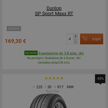
Dunlop
SP Sport Maxx RT
ZOSÍLENÁ
+
Kúpiť
169,30 €
–
Expedujeme do 3-8 prac. dní
SKLADOM
Na predajni v Bratislave do 3-8 prac. dní.
Centrálny sklad ČR 4 ks.
-45%
225
50
R17
94W
Run Flat