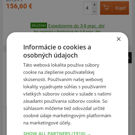
156,60 €
+
Kúpiť
–
Expedujeme do 3-8 prac. dní
SKLADOM
Na predajni v Bratislave do 3-8 prac. dní.
×
Centrálny sklad ČR 20 ks.
Informácie o cookies a
osobných údajoch
-46%
Táto webová lokalita používa súbory
225
50
R17
94W
cookie na zlepšenie používateľskej
MO
skúsenosti. Používaním našej webovej
lokality vyjadrujete súhlas s používaním
všetkých súborov cookie v súlade s našimi
zásadami používania súborov cookie. So
súhlasom môžeme tiež odovzdať určité
osobné údaje marketingovým platformám
Continental
na marketingové účely.
ContiSportContact 5
SHOW ALL PARTNERS
(1910) →