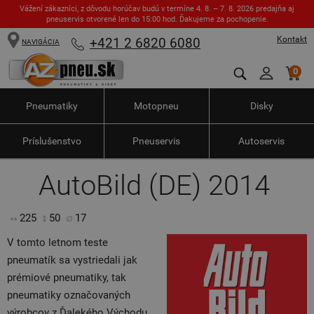
Vážení zákazníci, z dôvodu horúčav budú v termíne 4. 8. – 7. 8. 2026 predajňa aj
pneuservis otvorené len do 15:00 hod. Ďakujeme za pochopenie.
Kontakt
+421 2 6820 6080
NAVIGÁCIA
0
Pneumatiky
Motopneu
Disky
Príslušenstvo
Pneuservis
Autoservis
AutoBild (DE) 2014
225
50
17
V tomto letnom teste
pneumatík sa vystriedali jak
prémiové pneumatiky, tak
pneumatiky označovaných
výrobcov z Ďalekého Východu.