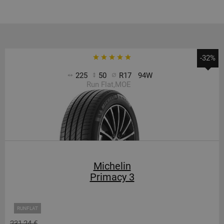
-32%
225
50
R17
94W
Run Flat,MOE
Michelin
Primacy 3
RUNFLAT
231,24 €