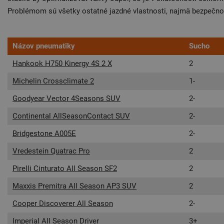
Problémom sú všetky ostatné jazdné vlastnosti, najmä bezpečno
Názov pneumatiky
Sucho
Hankook H750 Kinergy 4S 2 X
2
Michelin Crossclimate 2
1-
Goodyear Vector 4Seasons SUV
2-
Continental AllSeasonContact SUV
2-
Bridgestone A005E
2-
Vredestein Quatrac Pro
2
Pirelli Cinturato All Season SF2
2
Maxxis Premitra All Season AP3 SUV
2
Cooper Discoverer All Season
2-
Imperial All Season Driver
3+