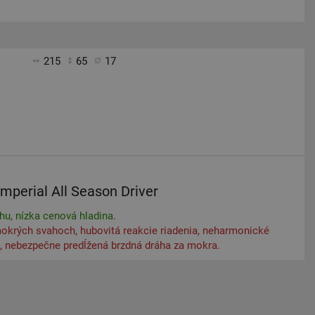
215
65
17
Imperial All Season Driver
hu, nízka cenová hladina.
okrých svahoch, hubovitá reakcie riadenia, neharmonické
i, nebezpečne predĺžená brzdná dráha za mokra.