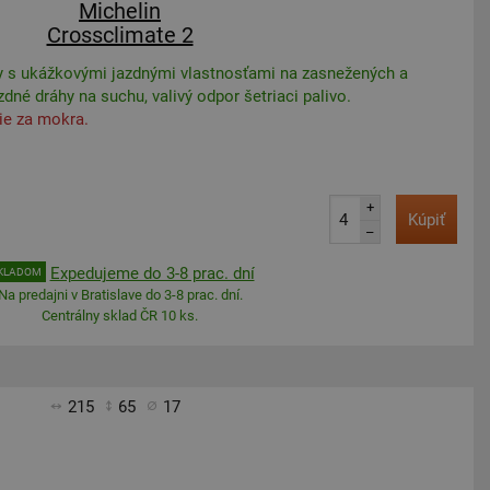
Michelin
Crossclimate 2
 s ukážkovými jazdnými vlastnosťami na zasnežených a
dné dráhy na suchu, valivý odpor šetriaci palivo.
ie za mokra.
+
Kúpiť
–
Expedujeme do 3-8 prac. dní
KLADOM
Na predajni v Bratislave do 3-8 prac. dní.
Centrálny sklad ČR 10 ks.
215
65
17