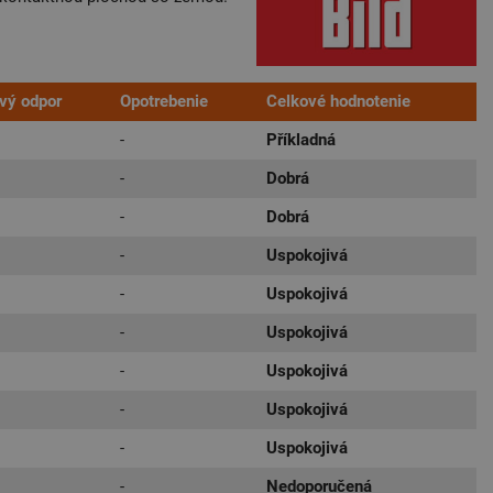
ivý odpor
Opotrebenie
Celkové hodnotenie
-
Příkladná
-
Dobrá
-
Dobrá
-
Uspokojivá
-
Uspokojivá
-
Uspokojivá
-
Uspokojivá
-
Uspokojivá
-
Uspokojivá
-
Nedoporučená