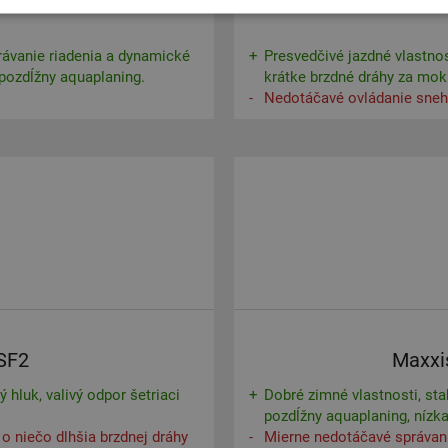
rávanie riadenia a dynamické
Presvedčivé jazdné vlastno
 pozdĺžny aquaplaning.
krátke brzdné dráhy za mok
Nedotáčavé ovládanie sneh
 SF2
Maxxi
 hluk, valivý odpor šetriaci
Dobré zimné vlastnosti, sta
pozdĺžny aquaplaning, nízk
o niečo dlhšia brzdnej dráhy
Mierne nedotáčavé správani