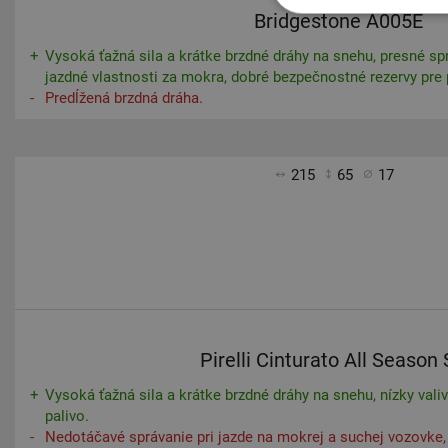
Bridgestone A005E
Vysoká ťažná sila a krátke brzdné dráhy na snehu, presné sp
jazdné vlastnosti za mokra, dobré bezpečnostné rezervy pre
Predĺžená brzdná dráha.
215
65
17
Pirelli Cinturato All Season
Vysoká ťažná sila a krátke brzdné dráhy na snehu, nízky valivý
palivo.
Nedotáčavé správanie pri jazde na mokrej a suchej vozovke, 