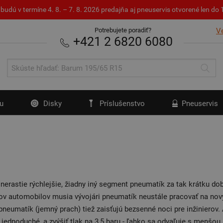
budú v termíne 4. 8. – 7. 8. 2026 predajňa aj pneuservis otvorené len d
Potrebujete poradiť?
V
+421 2 6820 6080
u
Disky
Príslušenstvo
Pneuservis
erastie rýchlejšie, žiadny iný segment pneumatík za tak krátku dob
v automobilov musia vývojári pneumatík neustále pracovať na nový
neumatík (jemný prach) tiež zaisťujú bezsenné noci pre inžinierov. 
m jednoduché, a zvýšiť tlak na 3,5 baru - ľahko sa odvaľuje s menš