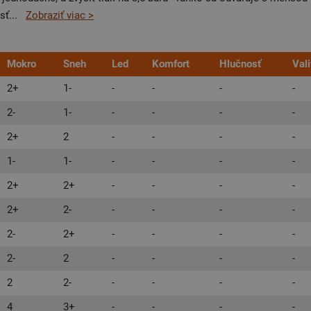
sť
...
Zobraziť viac >
Mokro
Sneh
Led
Komfort
Hlučnosť
Val
2+
1-
-
-
-
-
2-
1-
-
-
-
-
2+
2
-
-
-
-
1-
1-
-
-
-
-
2+
2+
-
-
-
-
2+
2-
-
-
-
-
2-
2+
-
-
-
-
2-
2
-
-
-
-
2
2-
-
-
-
-
4
3+
-
-
-
-