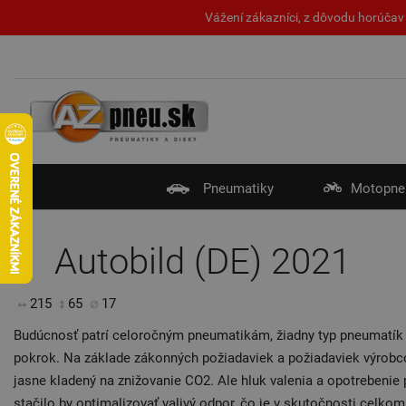
Vážení zákazníci, z dôvodu horúčav 
Pneumatiky
Motopne
Autobild (DE) 2021
215
65
17
Budúcnosť patrí celoročným pneumatikám, žiadny typ pneumatík n
pokrok. Na základe zákonných požiadaviek a požiadaviek výrobco
jasne kladený na znižovanie CO2. Ale hluk valenia a opotrebenie p
stačilo by optimalizovať valivý odpor, čo je v skutočnosti celko