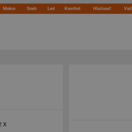
Mokro
Sneh
Led
Komfort
Hlučnosť
Val
2 X