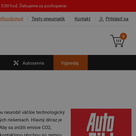
o 15:00 hod. Ďakujeme za pochopenie.
eľkoobchod
Testy pneumatík
Kontakt
Prihlásiť sa
0
Autoservis
Výpredaj
u neurobil väčšie technologický
ch riešeniach. Hlavný dôraz je
Aby sa znížili emisie CO2,
ou kontaktnou plochou so zemou.