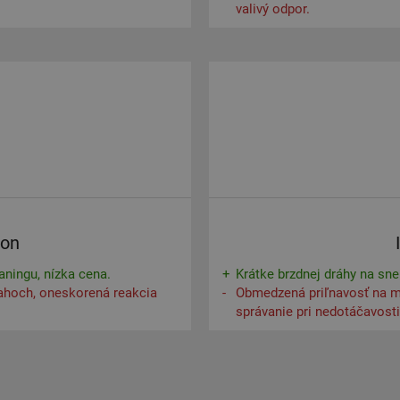
valivý odpor.
son
aningu, nízka cena.
Krátke brzdnej dráhy na sne
ahoch, oneskorená reakcia
Obmedzená priľnavosť na m
správanie pri nedotáčavost