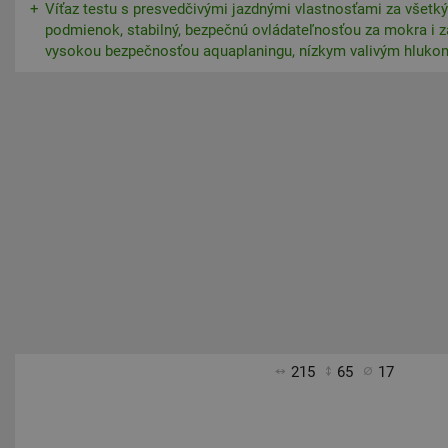
Víťaz testu s presvedčivými jazdnými vlastnosťami za všetk
podmienok, stabilný, bezpečnú ovládateľnosťou za mokra i z
vysokou bezpečnosťou aquaplaningu, nízkym valivým hlukom
215
65
17