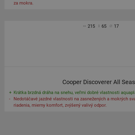
za mokra.
215
65
17
Cooper Discoverer All Sea
Krátka brzdná dráha na snehu, veľmi dobré vlastnosti aquapl
Nedotáčavé jazdné vlastnosti na zasnežených a mokrých sv
riadenia, mierny komfort, zvýšený valivý odpor.