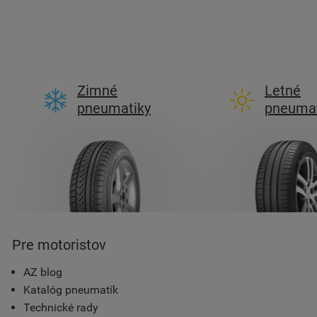
Zimné
Letné
pneumatiky
pneumat
Pre motoristov
AZ blog
Katalóg pneumatík
Technické rady