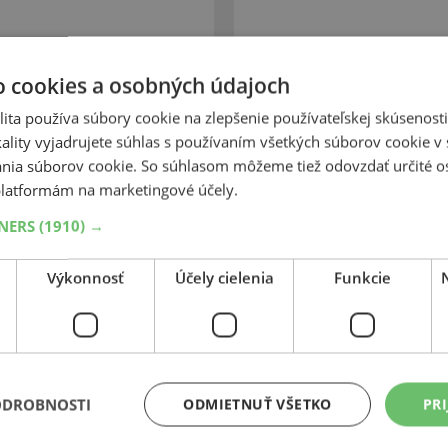
o cookies a osobných údajoch
 SUV
Cont
ita používa súbory cookie na zlepšenie používateľskej skúsenost
ality vyjadrujete súhlas s používaním všetkých súborov cookie v 
tabilné ovládateľnosť za
Špičkový výkon na zasneže
nia súborov cookie. So súhlasom môžeme tiež odovzdať určité o
rzdné dráhy za mokra, dobrý
ovládanie na snehu a za mok
Predĺžená brzdná dráha.
latformám na marketingové účely.
TNERS
(1910) →
Výkonnosť
Účely cielenia
Funkcie
ODROBNOSTI
ODMIETNUŤ VŠETKO
PRI