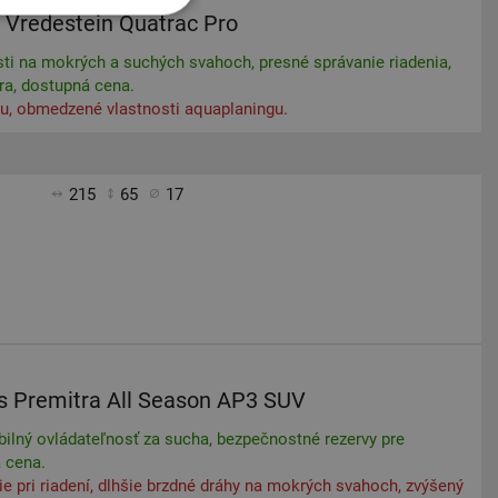
Vredestein Quatrac Pro
sti na mokrých a suchých svahoch, presné správanie riadenia,
ra, dostupná cena.
u, obmedzené vlastnosti aquaplaningu.
215
65
17
s Premitra All Season AP3 SUV
bilný ovládateľnosť za sucha, bezpečnostné rezervy pre
a cena.
e pri riadení, dlhšie brzdné dráhy na mokrých svahoch, zvýšený