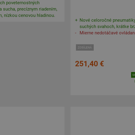
ých poveternostných
a sucha, precíznym riadením,
, nízkou cenovou hladinou.
Nové celoročné pneumatiky
suchých svahoch, krátke brz
Mierne nedotáčavé ovládan
ZOSÍLENÁ
251,40 €
S