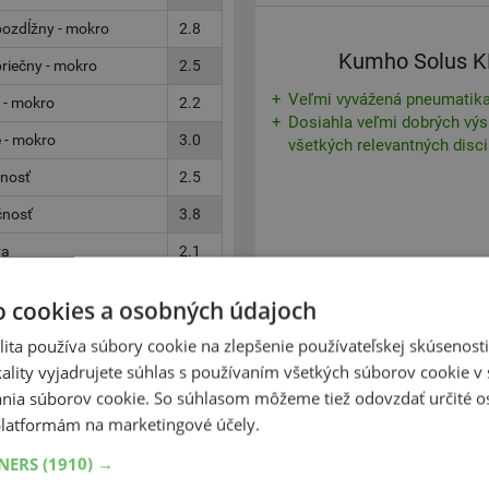
ozdĺžny - mokro
2.8
Kumho Solus 
riečny - mokro
2.5
Veľmi vyvážená pneumatika
 - mokro
2.2
Dosiahla veľmi dobrých výs
 - mokro
3.0
všetkých relevantných disci
čnosť
2.5
čnosť
3.8
va
2.1
o cookies a osobných údajoch
Zobraziť v eshope
ita používa súbory cookie na zlepšenie používateľskej skúsenost
ality vyjadrujete súhlas s používaním všetkých súborov cookie v 
nia súborov cookie. So súhlasom môžeme tiež odovzdať určité o
latformám na marketingové účely.
TNERS
(1910) →