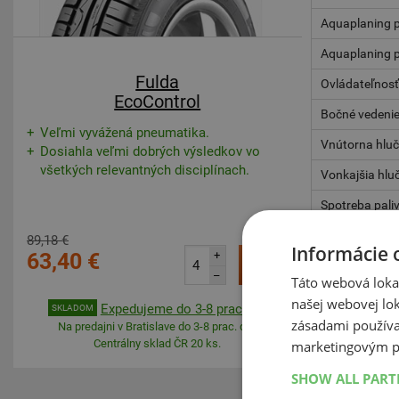
Aquaplaning p
Aquaplaning p
Fulda
Ovládateľnosť
EcoControl
Bočné vedenie
Veľmi vyvážená pneumatika.
Vnútorna hlu
Dosiahla veľmi dobrých výsledkov vo
všetkých relevantných disciplínach.
Vonkajšia hlu
Spotreba pali
89,18 €
Informácie 
63,40 €
+
Kúpiť
–
Táto webová lokal
našej webovej lok
Expedujeme do 3-8 prac. dní
SKLADOM
zásadami používa
Na predajni v Bratislave do 3-8 prac. dní.
Centrálny sklad ČR 20 ks.
marketingovým p
SHOW ALL PAR