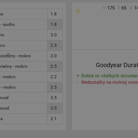
175
65
1
ho
1.8
 - sucho
1.8
cho
3.0
kro
2.5
ozdĺžny - mokro
3.0
Goodyear Dura
riečny - mokro
2.5
Dobrá vo všetkých úrovniac
 - mokro
2.2
Nedostatky na mokrej vozo
 - mokro
3.5
čnosť
3.5
čnosť
3.5
va
2.1