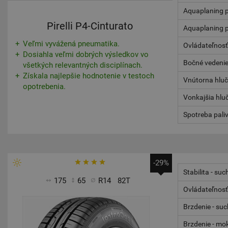
Aquaplaning p
Pirelli P4-Cinturato
Aquaplaning p
Veľmi vyvážená pneumatika.
Ovládateľnosť
Dosiahla veľmi dobrých výsledkov vo
Bočné vedenie
všetkých relevantných disciplínach.
Získala najlepšie hodnotenie v testoch
Vnútorna hlu
opotrebenia.
Vonkajšia hlu
Spotreba pali
-29%
Stabilita - suc
175
65
R14
82T
Ovládateľnosť
Brzdenie - su
Brzdenie - mo