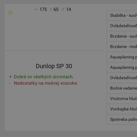
175
65
14
Stabilita - suc
Ovládateľnosť
Brzdenie - su
Brzdenie - mo
Aquaplaning p
Dunlop SP 30
Aquaplaning p
Dobrá vo všetkých úrovniach.
Ovládateľnosť
Nedostatky na mokrej vozovke.
Bočné vedenie
Vnútorna hlu
Vonkajšia hlu
Spotreba pali