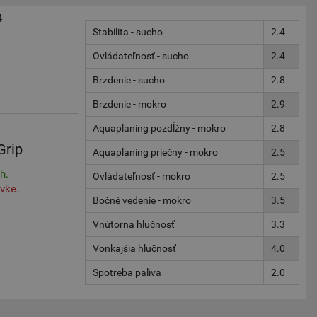
4
Stabilita - sucho
2.4
Ovládateľnosť - sucho
2.4
Brzdenie - sucho
2.8
Brzdenie - mokro
2.9
Aquaplaning pozdĺžny - mokro
2.8
Grip
Aquaplaning priečny - mokro
2.5
h.
Ovládateľnosť - mokro
2.5
vke.
Bočné vedenie - mokro
3.5
Vnútorna hlučnosť
3.3
Vonkajšia hlučnosť
4.0
Spotreba paliva
2.0