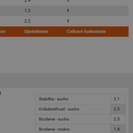
2.4
1
1.3
1
2.2
1
por
Opotrebenie
Celkové hodnotenie
4
Stabilita - sucho
2.1
Ovládateľnosť - sucho
2.0
Brzdenie - sucho
2.5
Brzdenie - mokro
1.8