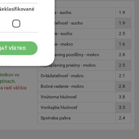
4
Neklasifikované
Stabilita - sucho
1.9
Ovládateľnosť - sucho
1.9
Brzdenie - sucho
2.5
Brzdenie - mokro
1.6
JAŤ VŠETKO
Aquaplaning pozdĺžny - mokro
2.8
465t
Aquaplaning priečny - mokro
2.5
ledkov vo
Ovládateľnosť - mokro
2.1
plínach.
Bočné vedenie - mokro
2.8
a radí väčšia
Vnútorna hlučnosť
3.8
Vonkajšia hlučnosť
3.5
Spotreba paliva
2.4