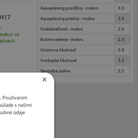
Aquaplaning pozdĺžny - mokro
3.3
KH17
Aquaplaning priečny - mokro
3.8
.
Ovládateľnosť - mokro
2.0
ledkov vo
Bočné vedenie - mokro
2.5
plínach.
Vnútorna hlučnosť
3.8
Vonkajšia hlučnosť
3.3
Spotreba paliva
2.2
×
i. Používaním
súlade s našimi
sobné údaje