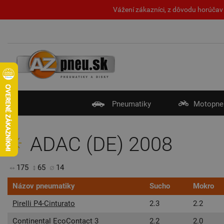
Vážení zákazníci, z dôvodu horúčav 
Pneumatiky
Motopne
ADAC (DE) 2008
175
65
14
Názov pneumatiky
Sucho
Mokro
Pirelli P4-Cinturato
2.3
2.2
Continental EcoContact 3
2.2
2.0