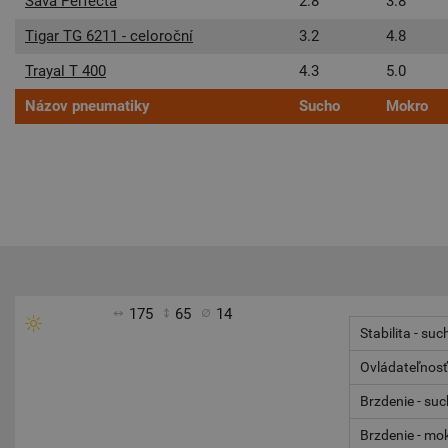
Sava Perfecta
2.8
3.8
Tigar TG 6211 - celoroční
3.2
4.8
Trayal T 400
4.3
5.0
Názov pneumatiky
Sucho
Mokro
175
65
14
Stabilita - suc
Ovládateľnosť
Brzdenie - su
Brzdenie - mo