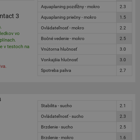
Aquaplaning pozdĺžny - mokro
2.3
ntact 3
Aquaplaning priečny - mokro
1.5
.
Ovládateľnosť - mokro
2.2
ledkov vo
Bočné vedenie - mokro
2.5
plínach.
e v testoch na
Vnútorna hlučnosť
3.0
Vonkajšia hlučnosť
3.0
iva.
Spotreba paliva
2.7
4
Stabilita - sucho
2.1
Ovládateľnosť - sucho
2.3
Brzdenie - sucho
2.5
Brzdenie - mokro
1.6