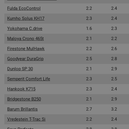
Fulda EcoControl
2.2
2.4
Kumho Solus KH17
2.3
2.4
Yokohama C.drive
1.6
2.3
Maloya Crono 465t
2.1
2.2
Firestone MulHawk
2.2
2.6
Goodyear DuraGrip
2.5
2.8
Dunlop SP 30
2.1
2.9
Semperit Comfort Life
2.3
2.5
Hankook K715
2.3
2.4
Bridgestone B250
2.1
2.9
Barum Brillantis
2.7
3.2
Vredestein T-Trac Si
2.2
2.4