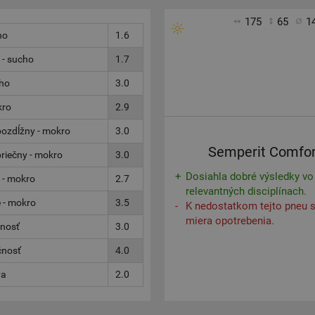
175
65
1
ho
1.6
 - sucho
1.7
cho
3.0
kro
2.9
ozdĺžny - mokro
3.0
Semperit Comfor
riečny - mokro
3.0
Dosiahla dobré výsledky vo
 - mokro
2.7
relevantných disciplínach.
 - mokro
3.5
K nedostatkom tejto pneu s
miera opotrebenia.
čnosť
3.0
čnosť
4.0
va
2.0