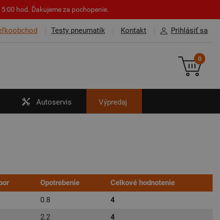
o 15:00 hod. Ďakujeme za pochopenie.
eľkoobchod
Testy pneumatík
Kontakt
Prihlásiť sa
0
Autoservis
Výpredaj
por
Opotrebenie
Celkové hodnotenie
0.8
4
2.2
4