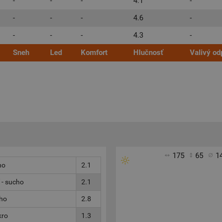
-
-
-
4.1
-
-
-
-
4.6
-
-
-
-
4.3
-
Sneh
Led
Komfort
Hlučnosť
Valivý od
175
65
1
ho
2.1
 - sucho
2.1
cho
2.8
kro
1.3