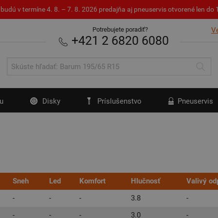
budú v termíne 4. 8. – 7. 8. 2026 predajňa aj pneuservis otvorené len d
Potrebujete poradiť?
V
+421 2 6820 6080
u
Disky
Príslušenstvo
Pneuservis
Sneh
Led
Komfort
Hlučnosť
Valivý od
-
-
-
3.8
-
-
-
-
3.0
-