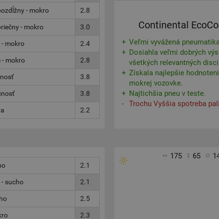
ozdĺžny - mokro
2.8
Continental EcoCo
riečny - mokro
3.0
Veľmi vyvážená pneumatika
 - mokro
2.4
Dosiahla veľmi dobrých výs
 - mokro
2.8
všetkých relevantných disci
Získala najlepšie hodnoteni
čnosť
3.8
mokrej vozovke.
Najtichšia pneu v teste.
čnosť
3.8
Trochu Vyššia spotreba pal
va
2.2
175
65
1
ho
2.1
 - sucho
2.1
cho
2.5
kro
2.3