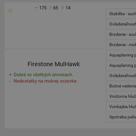
175
65
14
Stabilita - suc
Ovládateľnosť
Brzdenie - su
Brzdenie - mo
Aquaplaning p
Firestone MulHawk
Aquaplaning p
Dobrá vo všetkých úrovniach.
Ovládateľnosť
Nedostatky na mokrej vozovke.
Bočné vedenie
Vnútorna hlu
Vonkajšia hlu
Spotreba pali