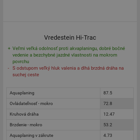
Vredestein Hi-Trac
Veľmi veľká odolnosť proti akvaplaningu, dobré bočné
vedenie a bezchybné jazdné vlastnosti na mokrom
povrchu
S odstupom veľký hluk valenia a dlhá brzdná dráha na
suchej ceste
Aquaplaning
87.5
Ovládateľnosť - mokro
72.8
Kruhová dráha
12.47
Brzdenie - mokro
53.2
Aquaplaning v zákrute
4.73