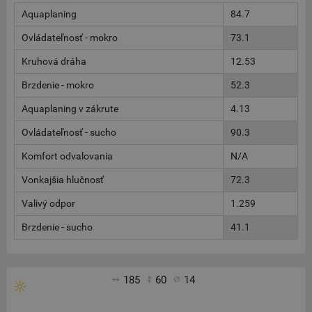
Aquaplaning
84.7
Ovládateľnosť - mokro
73.1
Kruhová dráha
12.53
Brzdenie - mokro
52.3
Aquaplaning v zákrute
4.13
Ovládateľnosť - sucho
90.3
Komfort odvalovania
N/A
Vonkajšia hlučnosť
72.3
Valivý odpor
1.259
Brzdenie - sucho
41.1
185
60
14