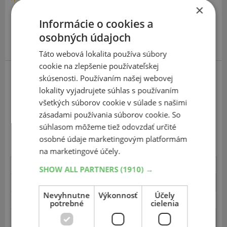
×
Informácie o cookies a
osobných údajoch
Táto webová lokalita používa súbory
cookie na zlepšenie používateľskej
skúsenosti. Používaním našej webovej
Fulda Carat Attiro
lokality vyjadrujete súhlas s používaním
všetkých súborov cookie v súlade s našimi
Veľká odolnosť pri akvaplaningu, nízky hluk valenia a
zásadami používania súborov cookie. So
vysoká presnosť riadenia na suchej vozovke.
Zvýšený valivý odpor a predĺžená brzdná dráha na mokrej
súhlasom môžeme tiež odovzdať určité
a suchej ceste.
osobné údaje marketingovým platformám
na marketingové účely.
Aquaplaning
85.8
SHOW ALL PARTNERS
(1910) →
Ovládateľnosť - mokro
71.2
Nevyhnutne
Výkonnosť
Účely
Kruhová dráha
12.84
potrebné
cielenia
Brzdenie - mokro
56