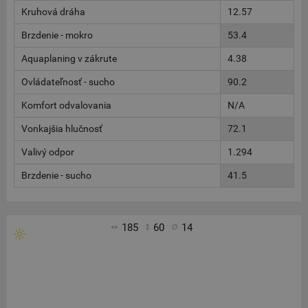
Kruhová dráha
12.57
Brzdenie - mokro
53.4
Aquaplaning v zákrute
4.38
Ovládateľnosť - sucho
90.2
Komfort odvalovania
N/A
Vonkajšia hlučnosť
72.1
Valivý odpor
1.294
Brzdenie - sucho
41.5
185
60
14