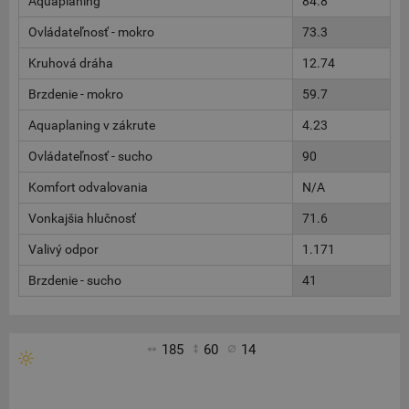
Aquaplaning
84.8
Ovládateľnosť - mokro
73.3
Kruhová dráha
12.74
Brzdenie - mokro
59.7
Aquaplaning v zákrute
4.23
Ovládateľnosť - sucho
90
Komfort odvalovania
N/A
Vonkajšia hlučnosť
71.6
Valivý odpor
1.171
Brzdenie - sucho
41
185
60
14