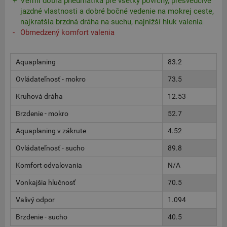
Veľmi dobrá pneumatika pre všetky povrchy, presvedčivé
jazdné vlastnosti a dobré bočné vedenie na mokrej ceste,
najkratšia brzdná dráha na suchu, najnižší hluk valenia
Obmedzený komfort valenia
Aquaplaning
83.2
Ovládateľnosť - mokro
73.5
Kruhová dráha
12.53
Brzdenie - mokro
52.7
Aquaplaning v zákrute
4.52
Ovládateľnosť - sucho
89.8
Komfort odvalovania
N/A
Vonkajšia hlučnosť
70.5
Valivý odpor
1.094
Brzdenie - sucho
40.5