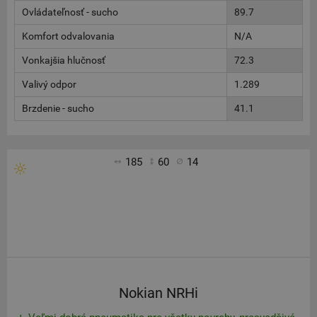
Ovládateľnosť - sucho
89.7
Komfort odvalovania
N/A
Vonkajšia hlučnosť
72.3
Valivý odpor
1.289
Brzdenie - sucho
41.1
185
60
14
Nokian NRHi