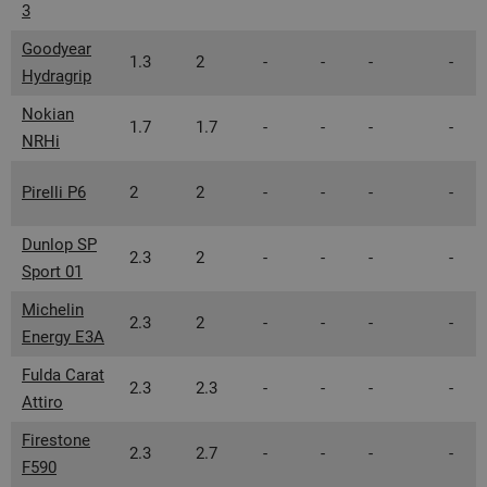
3
Goodyear
1.3
2
-
-
-
-
Hydragrip
Nokian
1.7
1.7
-
-
-
-
NRHi
Pirelli P6
2
2
-
-
-
-
Dunlop SP
2.3
2
-
-
-
-
Sport 01
Michelin
2.3
2
-
-
-
-
Energy E3A
Fulda Carat
2.3
2.3
-
-
-
-
Attiro
Firestone
2.3
2.7
-
-
-
-
F590