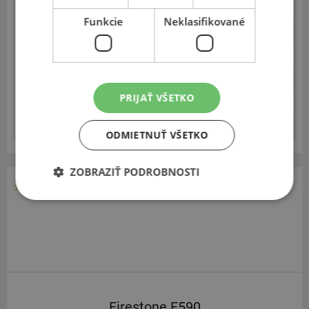
Aquaplaning v zákrute
4.45
Funkcie
Neklasifikované
Ovládateľnosť - sucho
89.8
Komfort odvalovania
N/A
Vonkajšia hlučnosť
71.4
PRIJAŤ VŠETKO
Valivý odpor
1.379
Brzdenie - sucho
42.2
ODMIETNUŤ VŠETKO
ZOBRAZIŤ PODROBNOSTI
185
60
14
Firestone F590