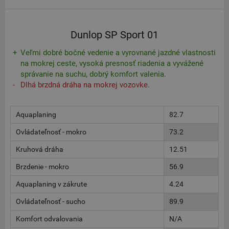
Dunlop SP Sport 01
Veľmi dobré bočné vedenie a vyrovnané jazdné vlastnosti
na mokrej ceste, vysoká presnosť riadenia a vyvážené
správanie na suchu, dobrý komfort valenia.
Dlhá brzdná dráha na mokrej vozovke.
Aquaplaning
82.7
Ovládateľnosť - mokro
73.2
Kruhová dráha
12.51
Brzdenie - mokro
56.9
Aquaplaning v zákrute
4.24
Ovládateľnosť - sucho
89.9
Komfort odvalovania
N/A