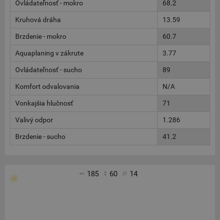
Ovládateľnosť - mokro
68.2
Kruhová dráha
13.59
Brzdenie - mokro
60.7
Aquaplaning v zákrute
3.77
Ovládateľnosť - sucho
89
Komfort odvalovania
N/A
Vonkajšia hlučnosť
71
Valivý odpor
1.286
Brzdenie - sucho
41.2
185
60
14