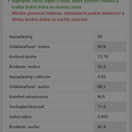
Najmenší valivý odpor v teste, dobrý komfort valenia a
krátka brdná dráha na mokrej ceste
Menšie presnosť riadenia, obmedzené jazdné vlastnosti a
dlhšia brzdná dráha na suchej vozovke.
Aquaplaning
85
Ovládateľnosť - mokro
69.8
Kruhová dráha
13.19
Brzdenie - mokro
52.6
Aquaplaning v zákrute
4.02
Ovládateľnosť - sucho
88.2
Komfort odvalovania
N/A
Vonkajšia hlučnosť
71.6
Valivý odpor
0.993
Brzdenie - sucho
42.4