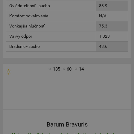
Ovládateľnosť - sucho
88.9
Komfort odvalovania
N/A
Vonkajšia hlučnosť
75.3
Valivý odpor
1.323
Brzdenie - sucho
43.6
185
60
14
Barum Bravuris