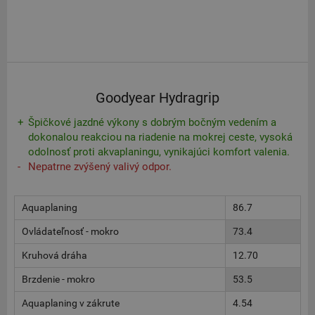
Goodyear Hydragrip
Špičkové jazdné výkony s dobrým bočným vedením a
dokonalou reakciou na riadenie na mokrej ceste, vysoká
odolnosť proti akvaplaningu, vynikajúci komfort valenia.
Nepatrne zvýšený valivý odpor.
Aquaplaning
86.7
Ovládateľnosť - mokro
73.4
Kruhová dráha
12.70
Brzdenie - mokro
53.5
Aquaplaning v zákrute
4.54