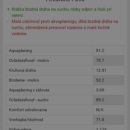
Krátka brzdná dráha na suchu, nízky odpor a hluk pri
valení.
Malá odolnosť proti akvaplaningu, dlhá brzdná dráha na
suchu, obmedzená presnosť riadenia a malé bočné
vedenie.
Aquaplaning
81.2
Ovládateľnosť - mokro
70.7
Kruhová dráha
12.81
Brzdenie - mokro
52.2
Aquaplaning v zákrute
3.69
Ovládateľnosť - sucho
89.2
Komfort odvalovania
N/A
Vonkajšia hlučnosť
71.8
Valivý odpor
1.174