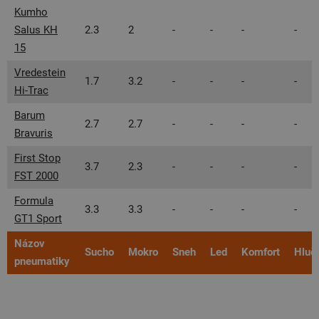
Kumho
Salus KH
2.3
2
-
-
-
-
15
Vredestein
1.7
3.2
-
-
-
-
Hi-Trac
Barum
2.7
2.7
-
-
-
-
Bravuris
First Stop
3.7
2.3
-
-
-
-
FST 2000
Formula
3.3
3.3
-
-
-
-
GT1 Sport
Názov
Sucho
Mokro
Sneh
Led
Komfort
Hluč
pneumatiky