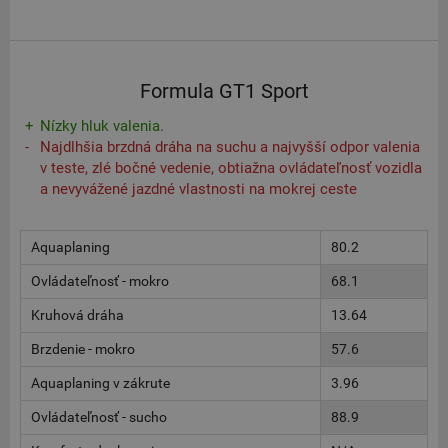
Formula GT1 Sport
Nízky hluk valenia.
Najdlhšia brzdná dráha na suchu a najvyšší odpor valenia
v teste, zlé bočné vedenie, obtiažna ovládateľnosť vozidla
a nevyvážené jazdné vlastnosti na mokrej ceste
Aquaplaning
80.2
Ovládateľnosť - mokro
68.1
Kruhová dráha
13.64
Brzdenie - mokro
57.6
Aquaplaning v zákrute
3.96
Ovládateľnosť - sucho
88.9