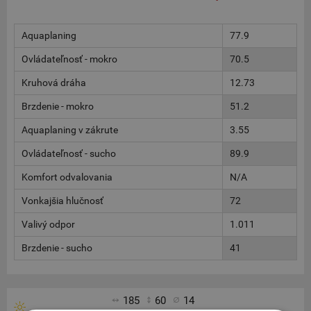
Aquaplaning
77.9
Ovládateľnosť - mokro
70.5
Kruhová dráha
12.73
Brzdenie - mokro
51.2
Aquaplaning v zákrute
3.55
Ovládateľnosť - sucho
89.9
Komfort odvalovania
N/A
Vonkajšia hlučnosť
72
Valivý odpor
1.011
Brzdenie - sucho
41
185
60
14