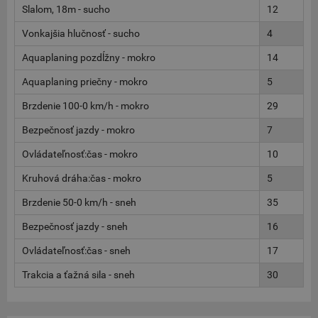
Slalom, 18m - sucho
12
Vonkajšia hlučnosť - sucho
4
Aquaplaning pozdĺžny - mokro
14
Aquaplaning priečny - mokro
5
Brzdenie 100-0 km/h - mokro
29
Bezpečnosť jazdy - mokro
7
Ovládateľnosť:čas - mokro
10
Kruhová dráha:čas - mokro
5
Brzdenie 50-0 km/h - sneh
35
Bezpečnosť jazdy - sneh
16
Ovládateľnosť:čas - sneh
17
Trakcia a ťažná sila - sneh
30