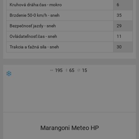
Kruhová dráha:čas - mokro
6
Brzdenie 50-0 km/h - sneh
35
Bezpečnosť jazdy - sneh
29
Ovládateľnosť:čas - sneh
11
Trakcia a ťažná sila - sneh
30
195
65
15
Marangoni Meteo HP