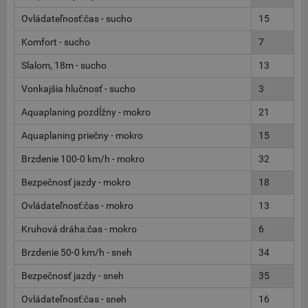
Ovládateľnosť:čas - sucho
15
Komfort - sucho
7
Slalom, 18m - sucho
13
Vonkajšia hlučnosť - sucho
3
Aquaplaning pozdĺžny - mokro
21
Aquaplaning priečny - mokro
15
Brzdenie 100-0 km/h - mokro
32
Bezpečnosť jazdy - mokro
18
Ovládateľnosť:čas - mokro
13
Kruhová dráha:čas - mokro
6
Brzdenie 50-0 km/h - sneh
34
Bezpečnosť jazdy - sneh
35
Ovládateľnosť:čas - sneh
16