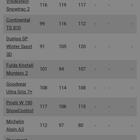
Vredestein
116
119
117
-
-
-
Snowtrac 2
Continental
99
116
112
-
-
-
TS 810
Dunlop SP
Winter Sport
91
105
120
-
-
-
3D
Fulda Kristall
101
94
107
-
-
-
Montero 2
Goodyear
108
114
108
-
-
-
Ultra Grip 7+
Pirelli W 190
117
106
115
-
-
-
SnowControl
Michelin
112
97
80
-
-
-
Alpin A3