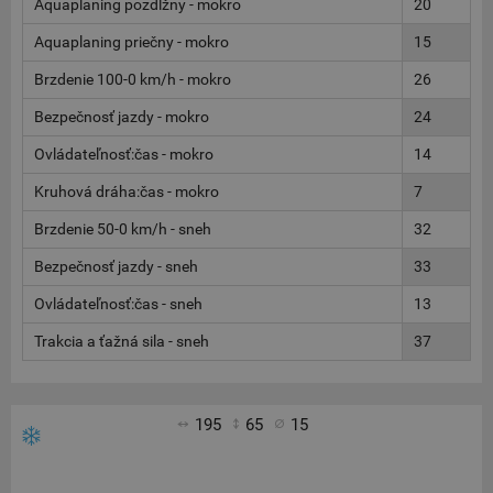
Aquaplaning pozdĺžny - mokro
20
Aquaplaning priečny - mokro
15
Brzdenie 100-0 km/h - mokro
26
Bezpečnosť jazdy - mokro
24
Ovládateľnosť:čas - mokro
14
Kruhová dráha:čas - mokro
7
Brzdenie 50-0 km/h - sneh
32
Bezpečnosť jazdy - sneh
33
Ovládateľnosť:čas - sneh
13
Trakcia a ťažná sila - sneh
37
195
65
15