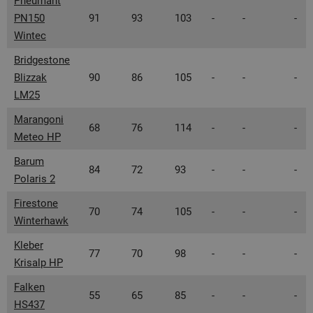
Pneumant
PN150
91
93
103
-
-
-
Wintec
Bridgestone
Blizzak
90
86
105
-
-
-
LM25
Marangoni
68
76
114
-
-
-
Meteo HP
Barum
84
72
93
-
-
-
Polaris 2
Firestone
70
74
105
-
-
-
Winterhawk
Kleber
77
70
98
-
-
-
Krisalp HP
Falken
55
65
85
-
-
-
HS437