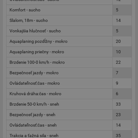
Komfort - sucho
5
Slalom, 18m - sucho
14
Vonkajšia hlučnosť - sucho
5
Aquaplaning pozdĺžny - mokro
20
Aquaplaning priečny - mokro
10
Brzdenie 100-0 km/h - mokro
22
Bezpečnosť jazdy - mokro
7
Ovládateľnosť:čas - mokro
9
Kruhová dráha:čas - mokro
6
Brzdenie 50-0 km/h - sneh
33
Bezpečnosť jazdy - sneh
23
Ovládateľnosť:čas - sneh
14
Trakcia a ťažná sila - sneh
35