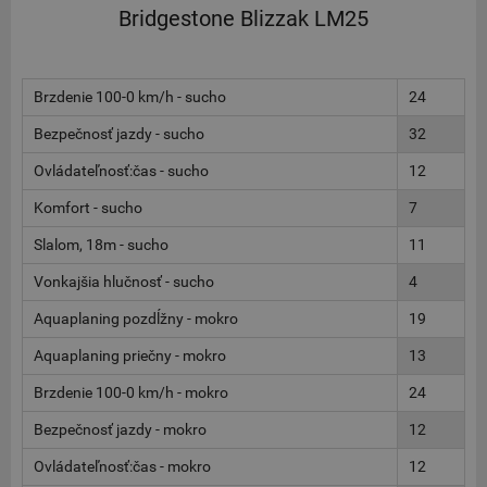
Bridgestone Blizzak LM25
Brzdenie 100-0 km/h - sucho
24
Bezpečnosť jazdy - sucho
32
Ovládateľnosť:čas - sucho
12
Komfort - sucho
7
Slalom, 18m - sucho
11
Vonkajšia hlučnosť - sucho
4
Aquaplaning pozdĺžny - mokro
19
Aquaplaning priečny - mokro
13
Brzdenie 100-0 km/h - mokro
24
Bezpečnosť jazdy - mokro
12
Ovládateľnosť:čas - mokro
12