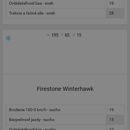
Ovládateľnosť:čas - sneh
19
Trakcia a ťažná sila - sneh
28
195
65
15
Firestone Winterhawk
Brzdenie 100-0 km/h - sucho
19
Bezpečnosť jazdy - sucho
15
Ovládateľnosť:čas - sucho
12