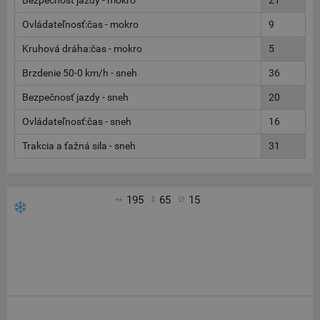
Bezpečnosť jazdy - mokro
21
Ovládateľnosť:čas - mokro
9
Kruhová dráha:čas - mokro
5
Brzdenie 50-0 km/h - sneh
36
Bezpečnosť jazdy - sneh
20
Ovládateľnosť:čas - sneh
16
Trakcia a ťažná sila - sneh
31
195
65
15