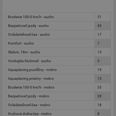
Brzdenie 100-0 km/h - sucho
31
Bezpečnosť jazdy - sucho
43
Ovládateľnosť:čas - sucho
17
Komfort - sucho
7
Slalom, 18m - sucho
13
Vonkajšia hlučnosť - sucho
5
Aquaplaning pozdĺžny - mokro
19
Aquaplaning priečny - mokro
13
Brzdenie 100-0 km/h - mokro
33
Bezpečnosť jazdy - mokro
28
Ovládateľnosť:čas - mokro
18
Kruhová dráha:čas - mokro
8