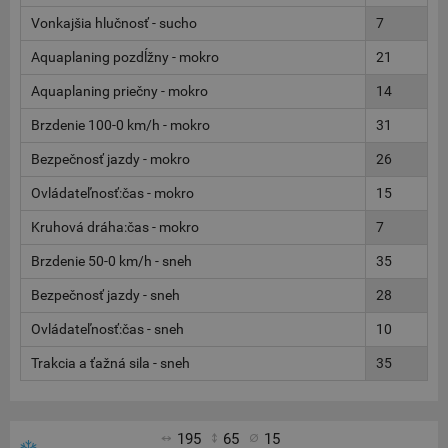
Vonkajšia hlučnosť - sucho
7
Aquaplaning pozdĺžny - mokro
21
Aquaplaning priečny - mokro
14
Brzdenie 100-0 km/h - mokro
31
Bezpečnosť jazdy - mokro
26
Ovládateľnosť:čas - mokro
15
Kruhová dráha:čas - mokro
7
Brzdenie 50-0 km/h - sneh
35
Bezpečnosť jazdy - sneh
28
Ovládateľnosť:čas - sneh
10
Trakcia a ťažná sila - sneh
35
195
65
15