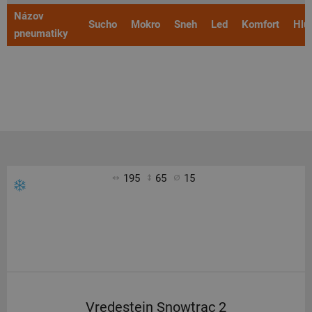
Názov
Sucho
Mokro
Sneh
Led
Komfort
Hlu
pneumatiky
195
65
15
Vredestein Snowtrac 2