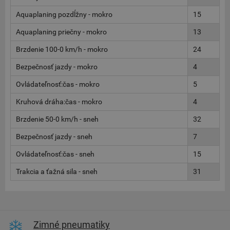
Aquaplaning pozdĺžny - mokro
15
Aquaplaning priečny - mokro
13
Brzdenie 100-0 km/h - mokro
24
Bezpečnosť jazdy - mokro
4
Ovládateľnosť:čas - mokro
5
Kruhová dráha:čas - mokro
4
Brzdenie 50-0 km/h - sneh
32
Bezpečnosť jazdy - sneh
7
Ovládateľnosť:čas - sneh
15
Trakcia a ťažná sila - sneh
31
Zimné pneumatiky