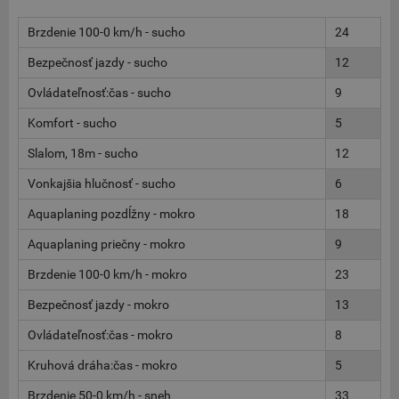
Brzdenie 100-0 km/h - sucho
24
Bezpečnosť jazdy - sucho
12
Ovládateľnosť:čas - sucho
9
Komfort - sucho
5
Slalom, 18m - sucho
12
Vonkajšia hlučnosť - sucho
6
Aquaplaning pozdĺžny - mokro
18
Aquaplaning priečny - mokro
9
Brzdenie 100-0 km/h - mokro
23
Bezpečnosť jazdy - mokro
13
Ovládateľnosť:čas - mokro
8
Kruhová dráha:čas - mokro
5
Brzdenie 50-0 km/h - sneh
33