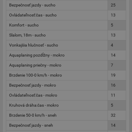
Bezpečnosť jazdy - sucho
25
Ovládateľnosť:čas - sucho
13
Komfort - sucho
5
Slalom, 18m - sucho
13
Vonkajšia hlučnosť - sucho
4
Aquaplaning pozdĺžny - mokro
14
Aquaplaning priečny - mokro
7
Brzdenie 100-0 km/h - mokro
19
Bezpečnosť jazdy - mokro
16
Ovládateľnosť:čas - mokro
11
Kruhová dráha:čas - mokro
5
Brzdenie 50-0 km/h - sneh
32
Bezpečnosť jazdy - sneh
14