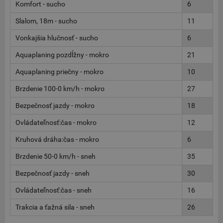
Komfort - sucho
6
Slalom, 18m - sucho
11
Vonkajšia hlučnosť - sucho
6
Aquaplaning pozdĺžny - mokro
21
Aquaplaning priečny - mokro
10
Brzdenie 100-0 km/h - mokro
27
Bezpečnosť jazdy - mokro
18
Ovládateľnosť:čas - mokro
12
Kruhová dráha:čas - mokro
6
Brzdenie 50-0 km/h - sneh
35
Bezpečnosť jazdy - sneh
30
Ovládateľnosť:čas - sneh
16
Trakcia a ťažná sila - sneh
26