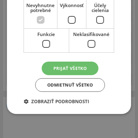
Nevyhnutne
Výkonnosť
Účely
Brzdenie 100-0 km/h - mokro
33
potrebné
cielenia
Bezpečnosť jazdy - mokro
15
Ovládateľnosť:čas - mokro
13
Funkcie
Neklasifikované
Kruhová dráha:čas - mokro
6
Brzdenie 50-0 km/h - sneh
29
Bezpečnosť jazdy - sneh
12
PRIJAŤ VŠETKO
Ovládateľnosť:čas - sneh
12
Trakcia a ťažná sila - sneh
27
ODMIETNUŤ VŠETKO
ZOBRAZIŤ PODROBNOSTI
195
65
15