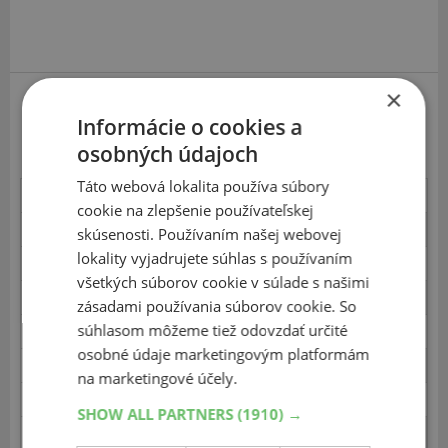
×
Michelin Alpin A3
Informácie o cookies a
osobných údajoch
Táto webová lokalita používa súbory
Brzdenie 100-0 km/h - sucho
26
cookie na zlepšenie používateľskej
Bezpečnosť jazdy - sucho
44
skúsenosti. Používaním našej webovej
lokality vyjadrujete súhlas s používaním
Ovládateľnosť:čas - sucho
15
všetkých súborov cookie v súlade s našimi
Komfort - sucho
8
zásadami používania súborov cookie. So
súhlasom môžeme tiež odovzdať určité
Slalom, 18m - sucho
14
osobné údaje marketingovým platformám
Vonkajšia hlučnosť - sucho
5
na marketingové účely.
Aquaplaning pozdĺžny - mokro
17
SHOW ALL PARTNERS
(1910) →
Aquaplaning priečny - mokro
13