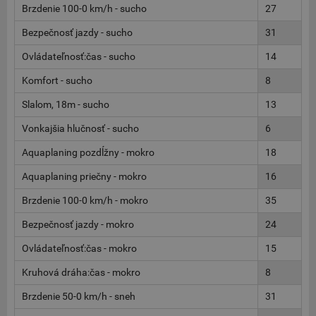
Brzdenie 100-0 km/h - sucho
27
Bezpečnosť jazdy - sucho
31
Ovládateľnosť:čas - sucho
14
Komfort - sucho
8
Slalom, 18m - sucho
13
Vonkajšia hlučnosť - sucho
6
Aquaplaning pozdĺžny - mokro
18
Aquaplaning priečny - mokro
16
Brzdenie 100-0 km/h - mokro
35
Bezpečnosť jazdy - mokro
24
Ovládateľnosť:čas - mokro
15
Kruhová dráha:čas - mokro
8
Brzdenie 50-0 km/h - sneh
31