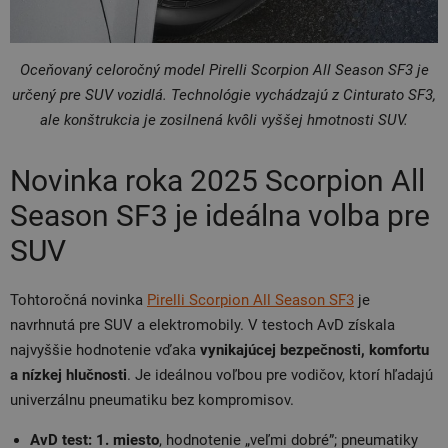
Oceňovaný celoročný model Pirelli Scorpion All Season SF3 je
určený pre SUV vozidlá. Technológie vychádzajú z Cinturato SF3,
ale konštrukcia je zosilnená kvôli vyššej hmotnosti SUV.
Novinka roka 2025 Scorpion All
Season SF3 je ideálna volba pre
SUV
Tohtoročná novinka
Pirelli Scorpion All Season SF3
je
navrhnutá pre SUV a elektromobily. V testoch AvD získala
najvyššie hodnotenie vďaka
vynikajúcej bezpečnosti, komfortu
a nízkej hlučnosti
. Je ideálnou voľbou pre vodičov, ktorí hľadajú
univerzálnu pneumatiku bez kompromisov.
AvD test: 1. miesto
, hodnotenie „veľmi dobré”; pneumatiky