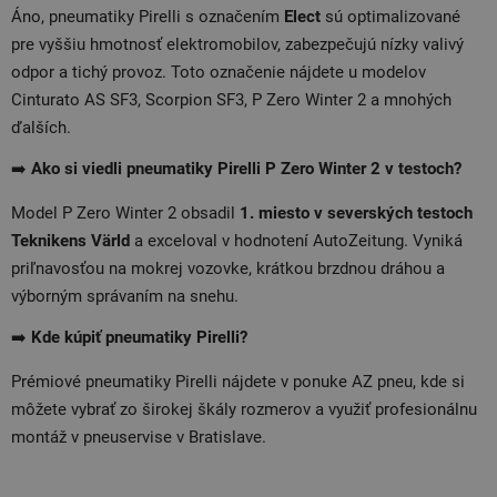
Áno, pneumatiky Pirelli s označením
Elect
sú optimalizované
pre vyššiu hmotnosť elektromobilov, zabezpečujú nízky valivý
odpor a tichý provoz. Toto označenie nájdete u modelov
Cinturato AS SF3, Scorpion SF3, P Zero Winter 2 a mnohých
ďalších.
➡️
Ako si viedli pneumatiky Pirelli P Zero Winter 2 v testoch?
Model P Zero Winter 2 obsadil
1. miesto v severských testoch
Teknikens Värld
a exceloval v hodnotení AutoZeitung. Vyniká
priľnavosťou na mokrej vozovke, krátkou brzdnou dráhou a
výborným správaním na snehu.
➡️
Kde kúpiť pneumatiky Pirelli?
Prémiové pneumatiky Pirelli nájdete v ponuke AZ pneu, kde si
môžete vybrať zo širokej škály rozmerov a využiť profesionálnu
montáž v pneuservise v Bratislave.