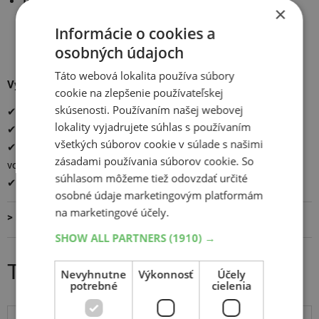
Teknikens Värld: 1. miesto
medzi európskymi zimnými
×
pneumatikami; medzi silné stránky patrí excelentný grip na
Informácie o cookies a
mokrej a suchej vozovke a vysoká odolnosť proti
osobných údajoch
aquaplaningu.
Táto webová lokalita používa súbory
Výhody:
cookie na zlepšenie používateľskej
skúsenosti. Používaním našej webovej
✔ Prémiový výkon na mokrej a suchej vozovke
lokality vyjadrujete súhlas s používaním
✔ Výborné výsledky na snehu
všetkých súborov cookie v súlade s našimi
✔ Certifikácia 3PMSF, hodnotenie A v priľnavosti na mokrej
zásadami používania súborov cookie. So
vozovke
súhlasom môžeme tiež odovzdať určité
✔ Udržateľnosť: vyrobené z až 55 % recyklovaných materiálov
osobné údaje marketingovým platformám
na marketingové účely.
> Prečítajte si tiež:
Alchýmia pneumatík pre Formulu 1
<
SHOW ALL PARTNERS
(1910) →
Tabuľka výsledkov testov Pirelli
Nevyhnutne
Výkonnosť
Účely
potrebné
cielenia
Klíčové