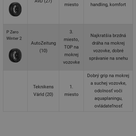
AvD (27)
miesto
handling, komfort
3.
P Zero
Najkratšia brzdná
Winter 2
miesto,
AutoZeitung
dráha na mokrej
TOP na
(10)
vozovke, dobré
mokrej
správanie na snehu
vozovke
Dobrý grip na mokrej
a suchej vozovke,
Teknikens
1.
odolnosť voči
Värld (20)
miesto
aquaplaningu,
ovládateľnosť