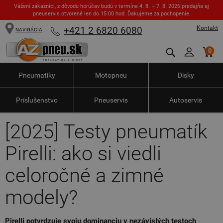
Vážení zákazníci, z dôvodu horúčav budú v termíne 4. 8. – 7. 8. 2026 predajňa aj
pneuservis otvorené len do 15:00 hod. Ďakujeme za pochopenie.
Kontakt
+421 2 6820 6080
NAVIGÁCIA
0
Pneumatiky
Motopneu
Disky
Príslušenstvo
Pneuservis
Autoservis
[2025] Testy pneumatík
Pirelli: ako si viedli
celoročné a zimné
modely?
Pirelli potvrdzuje svoju dominanciu v nezávislých testoch