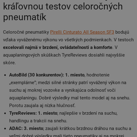
kráľovnou testov celoročných
pneumatík
Celoročné pneumatiky
Pirelli Cinturato All Season SF3
bodujú
vďaka vyváženému výkonu vo všetkých podmienkach. V testoch
excelovali najmä v brzdení, ovládateľnosti a komforte
. V
aquaplaningových skúškach TyreReviews dosiahli najvyššie
skóre.
AutoBild (30 konkurentov): 1. miesto
, hodnotenie
„exemplárne”; medzi silné stránky patrí vyvážený výkon na
suchu aj mokrej vozovke a vynikajúca odolnosť voči
aquaplaningu. Dobré výsledky mal tento model aj na snehu.
Porotu zaujala aj nízka hlučnosť.
TyreReviews: 1. miesto
; najlepšie v brzdení na suchu,
handlingu a trakcii na snehu.
ADAC: 3. miesto
; zaujali krátkou brzdnou dráhou na suchu a
veľmi dobré výsledky mali tieto pneumatiky aj na mokrej