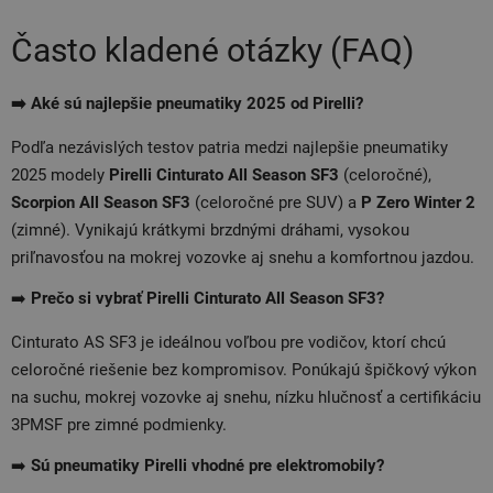
Často kladené otázky (FAQ)
➡️ Aké sú najlepšie pneumatiky 2025 od Pirelli?
Podľa nezávislých testov patria medzi najlepšie pneumatiky
2025 modely
Pirelli Cinturato All Season SF3
(celoročné),
Scorpion All Season SF3
(celoročné pre SUV) a
P Zero Winter 2
(zimné). Vynikajú krátkymi brzdnými dráhami, vysokou
priľnavosťou na mokrej vozovke aj snehu a komfortnou jazdou.
➡️
Prečo si vybrať Pirelli Cinturato All Season SF3?
Cinturato AS SF3 je ideálnou voľbou pre vodičov, ktorí chcú
celoročné riešenie bez kompromisov. Ponúkajú špičkový výkon
na suchu, mokrej vozovke aj snehu, nízku hlučnosť a certifikáciu
3PMSF pre zimné podmienky.
➡️
Sú pneumatiky Pirelli vhodné pre elektromobily?