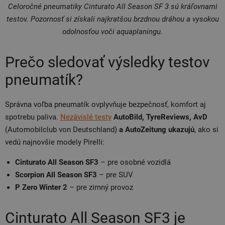
Celoročné pneumatiky Cinturato All Season SF 3 sú kráľovnami
testov. Pozornosť si získali najkratšou brzdnou dráhou a vysokou
odolnosťou voči aquaplaningu.
Prečo sledovať výsledky testov
pneumatík?
Správna voľba pneumatík ovplyvňuje bezpečnosť, komfort aj
spotrebu paliva.
Nezávislé testy
AutoBild, TyreReviews, AvD
(Automobilclub von Deutschland)
a AutoZeitung ukazujú
, ako si
vedú najnovšie modely Pirelli:
Cinturato All Season SF3
– pre osobné vozidlá
Scorpion All Season SF3
– pre SUV
P Zero Winter 2
– pre zimný provoz
Cinturato All Season SF3 je