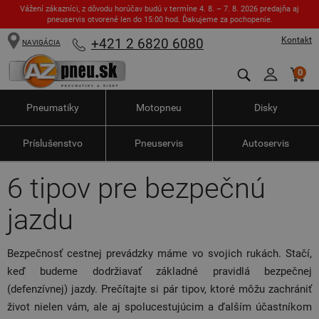
Vážení zákazníci, z dôvodu horúčav budú v termíne 4. 8. – 7. 8. 2026 predajňa aj
pneuservis otvorené len do 15:00 hod. Ďakujeme za pochopenie.
Kontakt
+421 2 6820 6080
NAVIGÁCIA
0
Pneumatiky
Motopneu
Disky
Príslušenstvo
Pneuservis
Autoservis
6 tipov pre bezpečnú
jazdu
Bezpečnosť cestnej prevádzky máme vo svojich rukách. Stačí,
keď budeme dodržiavať základné pravidlá bezpečnej
(defenzívnej) jazdy. Prečítajte si pár tipov, ktoré môžu zachrániť
život nielen vám, ale aj spolucestujúcim a ďalším účastníkom