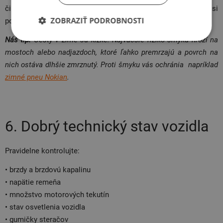
či vás na ceste neobmedzia zátarasy alebo značenie, dávajte si
ZOBRAZIŤ PODROBNOSTI
pozor na autá, ktoré sa vyhýbajú dieram.
Náš tip:
Cesty v zime sú klzké. Najväčšie riziko šmyku hrozí na
mostoch alebo nadjazdoch, ktoré ľahko premrzajú a povrch na
nich ostáva dlhšie zmrznutý. Proti šmyku vás ochránia napríklad
zimné pneu Nokian
.
6. Dobrý technický stav vozidla
Pravidelne kontrolujte:
• brzdy a brzdovú kapalinu
• napätie remeňa
• množstvo motorových tekutín
• stav osvetlenia vozidla
• gumičky steračov