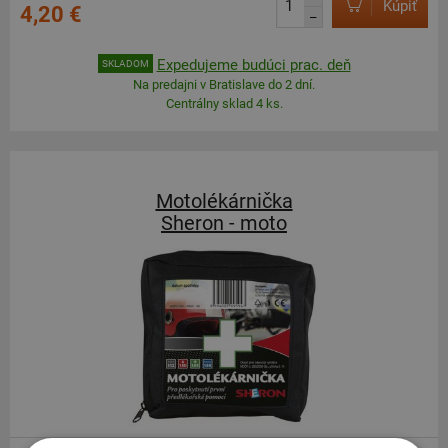
Kúpiť
4,20 €
–
Expedujeme budúci prac. deň
SKLADOM
Na predajni v Bratislave do 2 dní.
Centrálny sklad 4 ks.
Motolékárnička
Sheron - moto