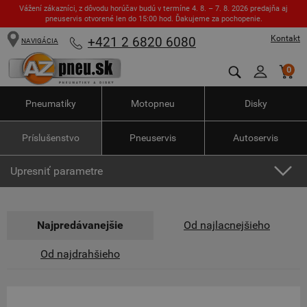
Vážení zákazníci, z dôvodu horúčav budú v termíne 4. 8. – 7. 8. 2026 predajňa aj
pneuservis otvorené len do 15:00 hod. Ďakujeme za pochopenie.
Kontakt
+421 2 6820 6080
NAVIGÁCIA
0
Pneumatiky
Motopneu
Disky
Príslušenstvo
Pneuservis
Autoservis
Upresniť parametre
Najpredávanejšie
Od najlacnejšieho
Od najdrahšieho