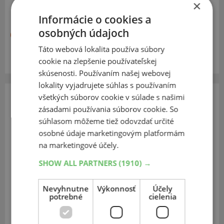
×
Informácie o cookies a
osobných údajoch
6,30 €
Táto webová lokalita používa súbory
Momentálne nedostupné
cookie na zlepšenie používateľskej
skúsenosti. Používaním našej webovej
lokality vyjadrujete súhlas s používaním
všetkých súborov cookie v súlade s našimi
Trojúhelník
zásadami používania súborov cookie. So
Výstražný trojúhelník Sheron
súhlasom môžeme tiež odovzdať určité
osobné údaje marketingovým platformám
na marketingové účely.
SHOW ALL PARTNERS
(1910) →
Nevyhnutne
Výkonnosť
Účely
potrebné
cielenia