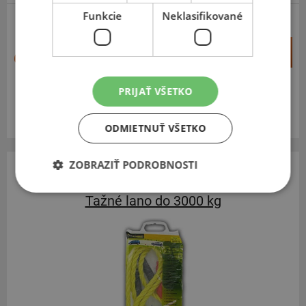
Funkcie
Neklasifikované
+
Kúpiť
6,60 €
–
PRIJAŤ VŠETKO
Expedujeme budúci prac. deň
SKLADOM
Na predajni v Bratislave do 2 dní.
Centrálny sklad 15 ks.
ODMIETNUŤ VŠETKO
ZOBRAZIŤ PODROBNOSTI
Tažné lano
Tažné lano do 3000 kg