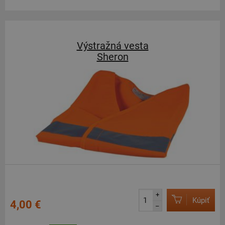
Výstražná vesta
Sheron
+
Kúpiť
4,00 €
–