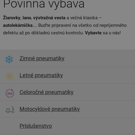
Povinná výbava
Žiarovky
,
lano
,
výstražná
vesta
a večná klasika –
autolekárnička
… Buďte pripravení na všetko od nepríjemného
defektu až po dôkladnú cestnú kontrolu.
Vybavte
sa u nás!
Zimné pneumatiky
Letné pneumatiky
Celoročné pneumatiky
Motocyklové pneumatiky
Príslušenstvo