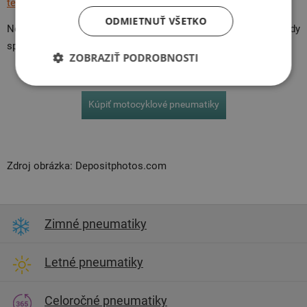
textilu?
ODMIETNUŤ VŠETKO
Nezabúdajte tiež na to, aby ste mali na vašej mašine vždy
správne pneumatiky. Kupujte gumy od profesionálov.
ZOBRAZIŤ PODROBNOSTI
Kúpiť motocyklové pneumatiky
Zdroj obrázka: Depositphotos.com
Zimné pneumatiky
Letné pneumatiky
Celoročné pneumatiky