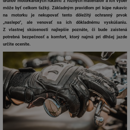
druhov motorkárskych rukavíc z rôznych materiálov a ich výber
môže byť celkom ťažký. Základným pravidlom pri kúpe rukavíc
na motorku je nekupovať tento dôležitý ochranný prvok
„naslepo“, ale venovať sa ich dôkladnému vyskúšaniu.
Z vlastnej skúsenosti najlepšie poznáte, či bude zaistená
potrebná bezpečnosť a komfort, ktorý najmä pri dlhšej jazde
určite
oceníte.