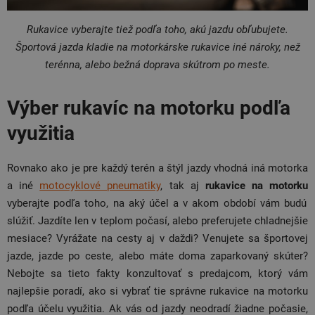
Rukavice vyberajte tiež podľa toho, akú jazdu obľubujete.
Športová jazda kladie na motorkárske rukavice iné nároky, než
terénna, alebo bežná doprava skútrom po meste.
Výber rukavíc na motorku podľa
využitia
Rovnako ako je pre každý terén a štýl jazdy vhodná iná motorka
a iné
motocyklové pneumatiky
, tak aj
rukavice na motorku
vyberajte podľa toho, na aký účel a v akom období vám budú
slúžiť. Jazdíte len v teplom počasí, alebo preferujete chladnejšie
mesiace? Vyrážate na cesty aj v daždi? Venujete sa športovej
jazde, jazde po ceste, alebo máte doma zaparkovaný skúter?
Nebojte sa tieto fakty konzultovať s predajcom, ktorý vám
najlepšie poradí, ako si vybrať tie správne rukavice na motorku
podľa účelu využitia. Ak vás od jazdy neodradí žiadne počasie,