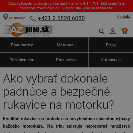
Vážení zákazníci, z dôvodu horúčav budú v termíne 4. 8. – 7. 8. 2026 predajňa aj
pneuservis otvorené len do 15:00 hod. Ďakujeme za pochopenie.
Kontakt
+421 2 6820 6080
NAVIGÁCIA
0
Pneumatiky
Motopneu
Disky
Príslušenstvo
Pneuservis
Autoservis
Ako vybrať dokonale
padnúce a bezpečné
rukavice na motorku?
Kvalitné rukavice na motorku sú nevyhnutnou súčasťou výbavy
každého motorkára. Na trhu existuje nepreberné množstvo