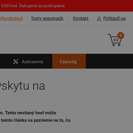
o 15:00 hod. Ďakujeme za pochopenie.
eľkoobchod
Testy pneumatík
Kontakt
Prihlásiť sa
0
Autoservis
Výpredaj
ýskytu na
em. Tento nevítaný hosť môže
 tomto článku sa pozrieme na to, čo