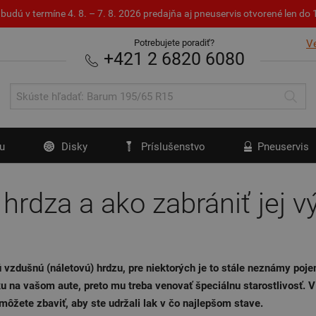
budú v termíne 4. 8. – 7. 8. 2026 predajňa aj pneuservis otvorené len d
Potrebujete poradiť?
V
+421 2 6820 6080
u
Disky
Príslušenstvo
Pneuservis
hrdza a ako zabrániť jej v
ú vzdušnú (náletovú) hrdzu, pre niektorých je to stále neznámy poj
ku na vašom aute, preto mu treba venovať špeciálnu starostlivosť. V
môžete zbaviť, aby ste udržali lak v čo najlepšom stave.