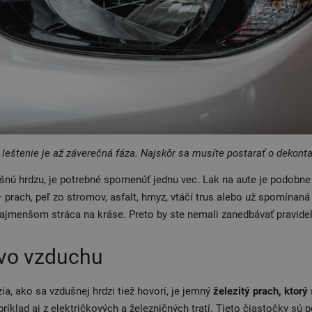
leštenie je až záverečná fáza. Najskôr sa musíte postarať o dekont
šnú hrdzu, je potrebné spomenúť jednu vec. Lak na aute je podobne 
 prach, peľ zo stromov, asfalt, hmyz, vtáčí trus alebo už spomínaná
ajmenšom stráca na kráse. Preto by ste nemali zanedbávať pravidel
 vo vzduchu
a, ako sa vzdušnej hrdzi tiež hovorí, je jemný
železitý prach, ktorý
apríklad aj z električkových a železničných tratí. Tieto čiastočky sú