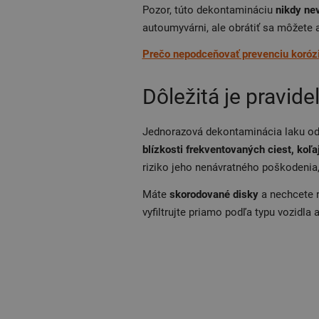
Pozor, túto dekontamináciu
nikdy ne
autoumyvárni, ale obrátiť sa môžete a
Prečo nepodceňovať prevenciu korózi
Dôležitá je pravide
Jednorazová dekontaminácia laku od 
blízkosti frekventovaných ciest, koľ
riziko jeho nenávratného poškodenia,
Máte
skorodované disky
a nechcete r
vyfiltrujte priamo podľa typu vozidla