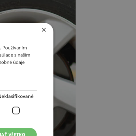
×
i. Používaním
súlade s našimi
sobné údaje
Neklasifikované
JAŤ VŠETKO