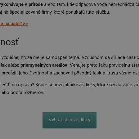
vykonávajte v prírode
alebo tam, kde odpadová voda neprechádza čis
j na špecializované firmy, ktoré ponúkajú túto službu.
e na aute? >>
lnosť
vzdušnej hrdze nie je samospasiteľná. Vzduchom sa šíriace časti
ajísk alebo priemyselných areálov
. Venujte preto laku pravidelnú sta
 predĺžili jeho životnosť a zachovali pôvodný lesk a krásu vášho d
iešiť ich opravu? Kúpte si nové hliníkové disky, ktoré oživia vaše v
 alebo podľa rozmerov.
Vybrať si nové disky