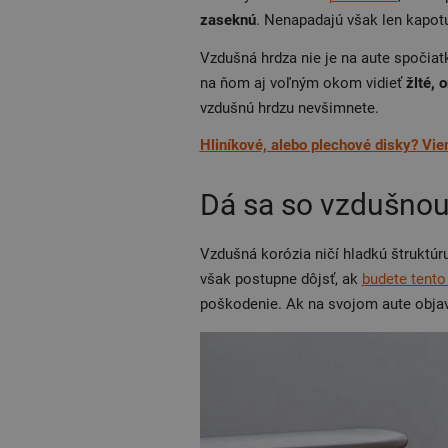
zaseknú
. Nenapadajú však len kapotu
Vzdušná hrdza nie je na aute spočiatk
na ňom aj voľným okom vidieť
žlté, 
vzdušnú hrdzu nevšimnete.
Hliníkové, alebo plechové disky? Viem
Dá sa so vzdušnou
Vzdušná korózia ničí hladkú štruktúru
však postupne dôjsť, ak
budete tento
poškodenie. Ak na svojom aute objav