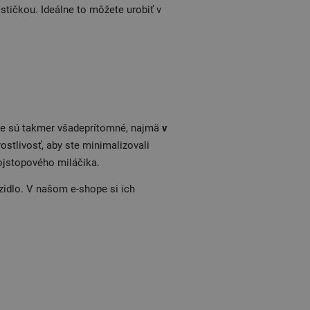
tičkou. Ideálne to môžete urobiť v
ce sú takmer všadeprítomné, najmä
v
rostlivosť, aby ste minimalizovali
vojstopového miláčika.
ozidlo. V našom e-shope si ich