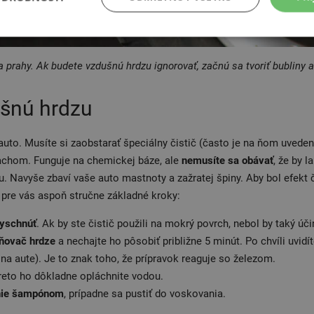
 a prahy. Ak budete vzdušnú hrdzu ignorovať, začnú sa tvoriť bubliny 
ušnú hrdzu
uto. Musíte si zaobstarať špeciálny čistič (často je na ňom uvede
achom. Funguje na chemickej báze, ale
nemusíte sa obávať
, že by l
u. Navyše zbaví vaše auto mastnoty a zažratej špiny. Aby bol efekt č
 pre vás aspoň stručne základné kroky:
vyschnúť
. Ak by ste čistič použili na mokrý povrch, nebol by taký úči
aňovač hrdze
a nechajte ho pôsobiť približne 5 minút. Po chvíli uvidít
e na aute). Je to znak toho, že prípravok reaguje so železom.
preto ho dôkladne opláchnite vodou.
ie šampónom
, prípadne sa pustiť do voskovania.