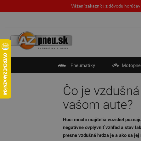
Vážení zákazníci, z dôvodu horúčav 
Pneumatiky
Motopne
Čo je vzdušná 
vašom aute?
Hoci mnohí majitelia vozidiel poznaj
negatívne ovplyvniť vzhľad a stav la
presne vzdušná hrdza je a ako sa jej 