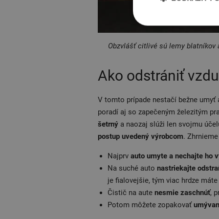
Obzvlášť citlivé sú lemy blatníkov
Ako odstrániť vzd
V tomto prípade nestačí bežne umyť a
poradí aj so zapečeným železitým pr
šetrný
a naozaj slúži len svojmu účel
postup uvedený výrobcom
. Zhrnieme
Najprv
auto umyte a nechajte ho 
Na suché auto
nastriekajte odstr
je fialovejšie, tým viac hrdze mát
Čistič na aute
nesmie zaschnúť
, 
Potom môžete zopakovať
umývan