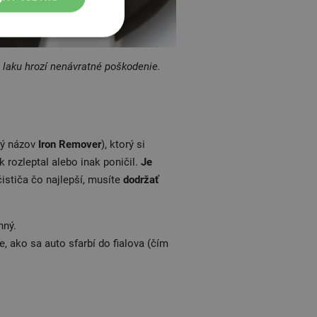
a laku hrozí nenávratné poškodenie.
ný názov
Iron Remover
), ktorý si
ak rozleptal alebo inak poničil.
Je
ističa čo najlepší, musíte
dodržať
nný.
e, ako sa auto sfarbí do fialova (čím