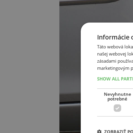
Informácie 
Táto webová lokal
našej webovej lok
zásadami používa
marketingovým p
SHOW ALL PAR
Nevyhnutne
potrebné
ZOBRAZIŤ P