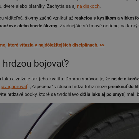
, dvere alebo blatníky. Zachytia sa aj
na diskoch
.
u viditeľná, škvrny začnú vznikať až
reakciou s kyslíkom a vlhkosťo
oranžové alebo hnedé škvrny
. Zradnejšie sú tmavé odtiene, na ktorý
e, ktoré víťazia v najdôležitejších disciplínach. >>
 hrdzou bojovať?
 laku a znižuje tak jeho kvalitu. Dobrou správou je, že
nejde o koróz
 jav ignorovať
. „Zapečená“ vzdušná hrdza totiž môže
preniknúť do hĺ
íte hrdzavé bodky, ktoré sa tvrdohlavo
držia laku
aj po umytí
, mali 