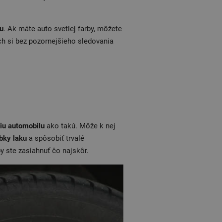
u
. Ak máte auto svetlej farby, môžete
ch si bez pozornejšieho sledovania
iu automobilu
ako takú. Môže k nej
bky laku
a spôsobiť trvalé
by ste zasiahnuť čo najskôr.