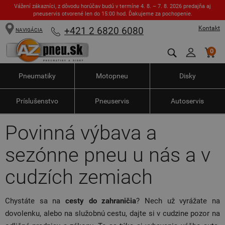
Vážení zákazníci, z dôvodu horúčav budú v termíne 4. 8. – 7. 8. 2026 predajňa aj
pneuservis otvorené len do 15:00 hod. Ďakujeme za pochopenie.
Kontakt
+421 2 6820 6080
NAVIGÁCIA
0
Pneumatiky
Motopneu
Disky
Príslušenstvo
Pneuservis
Autoservis
Povinná výbava a
sezónne pneu u nás a v
cudzích zemiach
Chystáte sa na
cesty do zahraničia
? Nech už vyrážate na
dovolenku, alebo na služobnú cestu, dajte si v cudzine pozor na