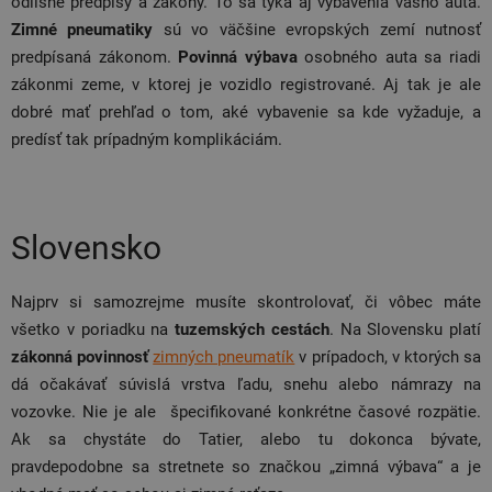
odlišné predpisy a zákony. To sa týka aj vybavenia vášho auta.
Zimné pneumatiky
sú vo väčšine evropských zemí nutnosť
predpísaná zákonom.
Povinná výbava
osobného auta sa riadi
zákonmi zeme, v ktorej je vozidlo registrované. Aj tak je ale
dobré mať prehľad o tom, aké vybavenie sa kde vyžaduje, a
predísť tak prípadným komplikáciám.
Slovensko
Najprv si samozrejme musíte skontrolovať, či vôbec máte
všetko v poriadku na
tuzemských cestách
. Na Slovensku platí
zákonná povinnosť
zimných pneumatík
v prípadoch, v ktorých sa
dá očakávať súvislá vrstva ľadu, snehu alebo námrazy na
vozovke. Nie je ale špecifikované konkrétne časové rozpätie.
Ak sa chystáte do Tatier, alebo tu dokonca bývate,
pravdepodobne sa stretnete so značkou „zimná výbava“ a je