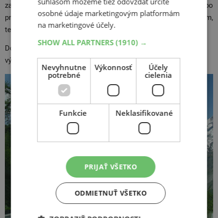
súhlasom môžeme tiež odovzdať určité
zahraničí. Ak ešte stále váhate s ich výberom, siahnite po
osobné údaje marketingovým platformám
pneumatikách značky
Nokian
. Táto fínska firma má s vývojom,
na marketingové účely.
testovaním aj výrobou zimných pneu bohaté skúsenosti.
SHOW ALL PARTNERS
(1910) →
Do
povinnej výbavy
rakúskych šoférov patrí: reflexná vesta,
výstražný trojuholník a autolekárnička.
Nevyhnutne
Výkonnosť
Účely
potrebné
cielenia
Funkcie
Neklasifikované
PRIJAŤ VŠETKO
ODMIETNUŤ VŠETKO