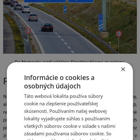
Do Nemecka jazdí väčšina Slovákov hlavne za prácou.
×
Informácie o cookies a
Rakúsko
osobných údajoch
Táto webová lokalita používa súbory
Nech už plánujete pred Vianocami navštíviť viedenské trhy,
cookie na zlepšenie používateľskej
alebo o jarných prázdninách vyrážate na lyžovačku do Álp,
skúsenosti. Používaním našej webovej
nezabudnite si náležito vybaviť aj svoje vozidlo. Zimné
lokality vyjadrujete súhlas s používaním
pneumatiky sú totiž v Rakúsku povinné pri nepriaznivých
všetkých súborov cookie v súlade s našimi
poveternostných podmienkach (ľad, sneh) od
1.11. do 15.4.
Bez
zásadami používania súborov cookie. So
zimných pneumatík sa skrátka neobídete v tuzemsku ani v