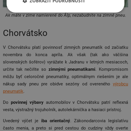
ZOBRAZIŤ PODROBNOSTI
Ak máte v zime namierené do Álp, nezabudnite na zimné pneu.
Chorvátsko
V Chorvátsku platí povinnosť zimných pneumatík od začiatku
novembra do konca apríla. Ak však (tak ako väčšina
slovenských šoférov) vyrážate k Jadranu v letných mesiacoch,
určite tak nečiňte so
zimnými pneumatikami
. Kompromisom
môžu byť celoročné pneumatiky, optimálnym riešením je ale
nákup sady pneu pre obidve sezóny od overeného
výrobcu
pneumatík
.
Do
povinnej výbavy
automobilov v Chorvátsku patrí reflexná
vesta, výstražný trojuholník, autolekárnička a hasiaci prístroj.
Uvedený výčet je
iba orientačný
. Zákonodarcovia legislatívu
často menia, a preto si pred cestou do cudziny vždy overte