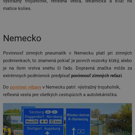
výstražný trojúholník, reflexná vesta, lekárnička a kľúč na
matice kolies.
Nemecko
Povinnosť zimných pneumatík v Nemecku platí pri zimných
podmienkach, to znamená pokiaľ je povrch vozovky klzký, alebo
je na ňom vrstva snehu či ľadu. Dopravná značka môže za
extrémnych podmienok predpísať
povinnosť zimných reťazí
.
Do
povinnej výbavy
v Nemecku patrí: výstražný trojuholník,
reflexná vesta pre všetkých cestujúcich a autolekárnička.