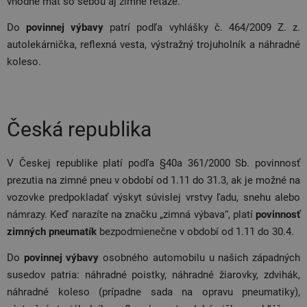
vhodné mať so sebou aj zimné reťaze.
Do
povinnej výbavy
patrí podľa vyhlášky č. 464/2009 Z. z.
autolekárnička, reflexná vesta, výstražný trojuholník a náhradné
koleso.
Česká republika
V Českej republike platí podľa §40a 361/2000 Sb. povinnosť
prezutia na zimné pneu v období od 1.11 do 31.3, ak je možné na
vozovke predpokladať výskyt súvislej vrstvy ľadu, snehu alebo
námrazy. Keď narazíte na značku „zimná výbava“, platí
povinnosť
zimných pneumatík
bezpodmienečne v období od 1.11 do 30.4.
Do
povinnej výbavy
osobného automobilu u našich západných
susedov patria: náhradné poistky, náhradné žiarovky, zdvihák,
náhradné koleso (prípadne sada na opravu pneumatiky),