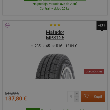
Na predajni v Bratislave do 2 dní.
Centrálny sklad 20 ks.
-43%
Matador
MPS125
235
65
R16
121N
C
ODPORÚČAME
241,08 €
+
Kúpiť
137,80 €
–