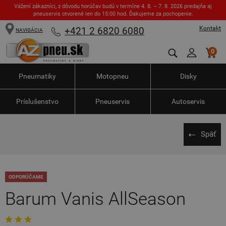
Vážení zákazníci, z dôvodu horúčav budú v termíne 4. 8. – 7. 8. 2026 predajňa aj
pneuservis otvorené len do 15:00 hod. Ďakujeme za pochopenie.
Kontakt
+421 2 6820 6080
NAVIGÁCIA
0
Pneumatiky
Motopneu
Disky
Príslušenstvo
Pneuservis
Autoservis
Späť
ODPORÚČAME
Barum Vanis AllSeason