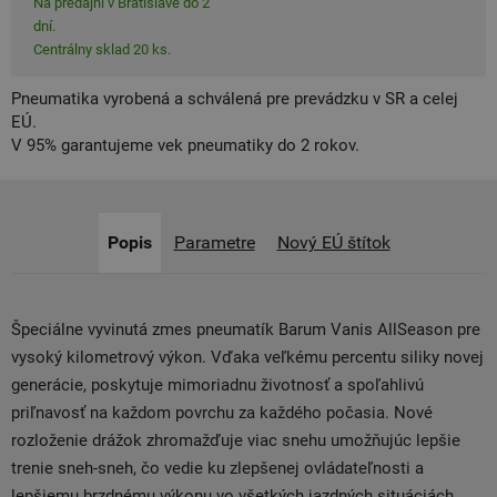
Na predajni v Bratislave do 2
dní.
Centrálny sklad 20 ks.
Pneumatika vyrobená a schválená pre prevádzku v SR a celej
EÚ.
V 95% garantujeme vek pneumatiky do 2 rokov.
Popis
Parametre
Nový EÚ štítok
Špeciálne vyvinutá zmes pneumatík Barum Vanis AllSeason pre
vysoký kilometrový výkon. Vďaka veľkému percentu siliky novej
generácie, poskytuje mimoriadnu životnosť a spoľahlivú
priľnavosť na každom povrchu za každého počasia. Nové
rozloženie drážok zhromažďuje viac snehu umožňujúc lepšie
trenie sneh-sneh, čo vedie ku zlepšenej ovládateľnosti a
lepšiemu brzdnému výkonu vo všetkých jazdných situáciách.