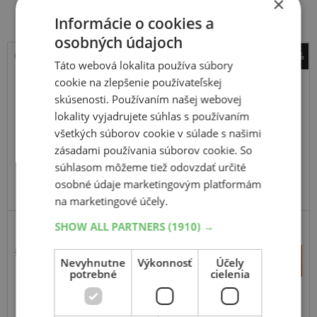
×
Informácie o cookies a
osobných údajoch
-41%
Táto webová lokalita používa súbory
Matador
cookie na zlepšenie používateľskej
MPS400 Variant AW 2
skúsenosti. Používaním našej webovej
lokality vyjadrujete súhlas s používaním
235
65
R16
115/113R
C
všetkých súborov cookie v súlade s našimi
zásadami používania súborov cookie. So
súhlasom môžeme tiež odovzdať určité
osobné údaje marketingovým platformám
ODPORÚČAME
na marketingové účely.
SHOW ALL PARTNERS
(1910) →
212,79 €
+
Kúpiť
Nevyhnutne
Výkonnosť
Účely
125,30 €
–
potrebné
cielenia
Expedujeme budúci prac. deň
SKLADOM
Na predajni v Bratislave do 2 dní.