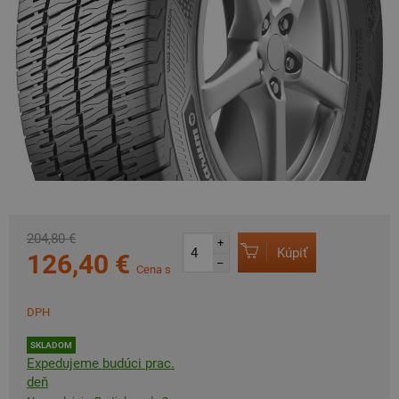
204,80 €
+
Kúpiť
126,40 €
–
Cena s
DPH
SKLADOM
Expedujeme budúci prac.
deň