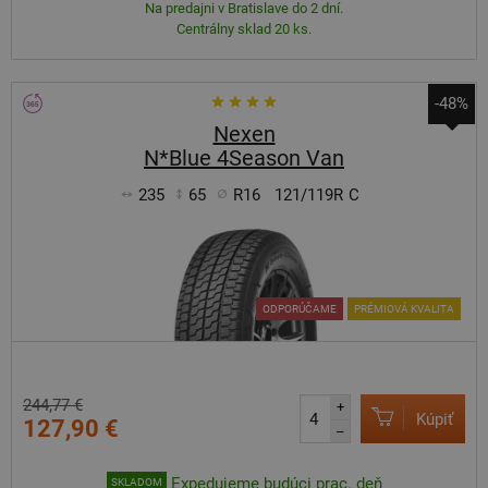
Na predajni v Bratislave do 2 dní.
Centrálny sklad 20 ks.
-48%
Nexen
N*Blue 4Season Van
235
65
R16
121/119R
C
ODPORÚČAME
PRÉMIOVÁ KVALITA
244,77 €
+
Kúpiť
127,90 €
–
Expedujeme budúci prac. deň
SKLADOM