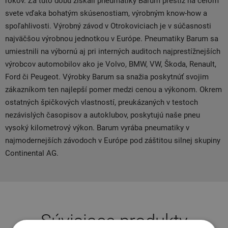
rokov. Za túto dobu získali pneumatiky Barum prestíž na celom
svete vďaka bohatým skúsenostiam, výrobným know-how a
spoľahlivosti. Výrobný závod v Otrokoviciach je v súčasnosti
najväčšou výrobnou jednotkou v Európe. Pneumatiky Barum sa
umiestnili na výbornú aj pri interných auditoch najprestížnejších
výrobcov automobilov ako je Volvo, BMW, VW, Škoda, Renault,
Ford či Peugeot. Výrobky Barum sa snažia poskytnúť svojim
zákazníkom ten najlepší pomer medzi cenou a výkonom. Okrem
ostatných špičkových vlastností, preukázaných v testoch
nezávislých časopisov a autoklubov, poskytujú naše pneu
vysoký kilometrový výkon. Barum vyrába pneumatiky v
najmodernejších závodoch v Európe pod záštitou silnej skupiny
Continental AG.
Súvisiace produkty