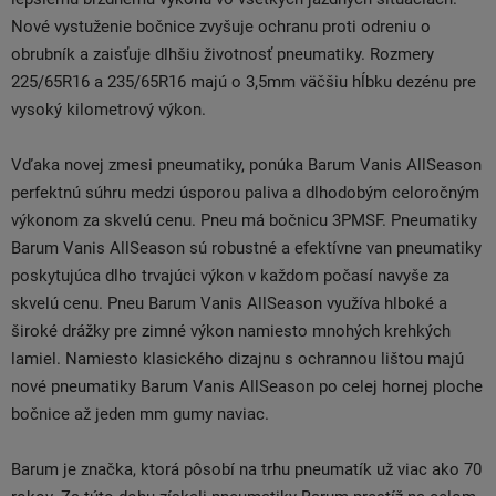
Nové vystuženie bočnice zvyšuje ochranu proti odreniu o
obrubník a zaisťuje dlhšiu životnosť pneumatiky. Rozmery
225/65R16 a 235/65R16 majú o 3,5mm väčšiu hĺbku dezénu pre
vysoký kilometrový výkon.
Vďaka novej zmesi pneumatiky, ponúka Barum Vanis AllSeason
perfektnú súhru medzi úsporou paliva a dlhodobým celoročným
výkonom za skvelú cenu. Pneu má bočnicu 3PMSF. Pneumatiky
Barum Vanis AllSeason sú robustné a efektívne van pneumatiky
poskytujúca dlho trvajúci výkon v každom počasí navyše za
skvelú cenu. Pneu Barum Vanis AllSeason využíva hlboké a
široké drážky pre zimné výkon namiesto mnohých krehkých
lamiel. Namiesto klasického dizajnu s ochrannou lištou majú
nové pneumatiky Barum Vanis AllSeason po celej hornej ploche
bočnice až jeden mm gumy naviac.
Barum je značka, ktorá pôsobí na trhu pneumatík už viac ako 70