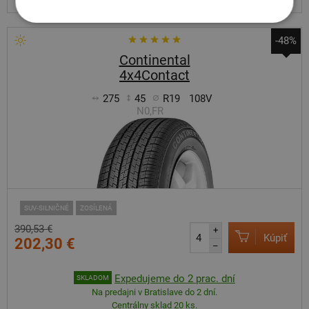
-48%
Continental
4x4Contact
275
45
R19
108V
N0,FR
SUV-SILNIČNÉ
ZOSÍLENÁ
390,53 €
+
Kúpiť
202,30 €
–
Expedujeme do 2 prac. dní
SKLADOM
Na predajni v Bratislave do 2 dní.
Centrálny sklad 20 ks.