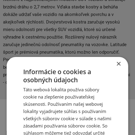
brzdnú dráhu o 2,7 metrov. Vďaka stavbe kostry a behúňa
dokáže udržať vaše vozidlo na akomkoľvek povrchu a v
akejkoľvek rýchlosti. Dvojvrstvová kostra zaručuje vysokú
mieru odolnosti pre všetky SUV vozidlá, ktoré sú určené
výhradne k cestnému použitie. Rozšírený nulový nárazník
zaručuje jedinečnú odolnosť pneumatiky na vozovke. Latitude
šport je prémiová pneumatika, ktorú možno len odporučiť.
Pneumatika je oceňovaná pre svoju jazdnú dynamiku a
×
bezpečnosť. Navyše s naozaj vysokým kilometrovým
Informácie o cookies a
priebehom, ktorý razom zrovná rozdiel v cene s inými značkami
osobných údajoch
- odpadá teda aj častejšie prezutie.
Táto webová lokalita používa súbory
cookie na zlepšenie používateľskej
skúsenosti. Používaním našej webovej
lokality vyjadrujete súhlas s používaním
všetkých súborov cookie v súlade s našimi
Súvisiace produkty
zásadami používania súborov cookie. So
súhlasom môžeme tiež odovzdať určité