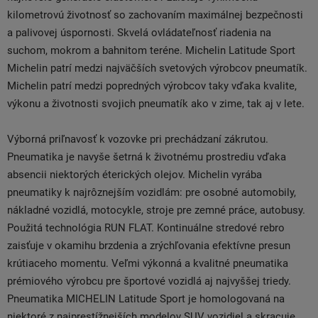
kilometrovú životnosť so zachovaním maximálnej bezpečnosti
a palivovej úspornosti. Skvelá ovládateľnosť riadenia na
suchom, mokrom a bahnitom teréne. Michelin Latitude Sport
Michelin patrí medzi najväčších svetových výrobcov pneumatík.
Michelin patrí medzi popredných výrobcov taky vďaka kvalite,
výkonu a životnosti svojich pneumatík ako v zime, tak aj v lete.
Výborná priľnavosť k vozovke pri prechádzaní zákrutou.
Pneumatika je navyše šetrná k životnému prostrediu vďaka
absencii niektorých éterických olejov. Michelin vyrába
pneumatiky k najrôznejším vozidlám: pre osobné automobily,
nákladné vozidlá, motocykle, stroje pre zemné práce, autobusy.
Použitá technológia RUN FLAT. Kontinuálne stredové rebro
zaisťuje v okamihu brzdenia a zrýchľovania efektívne presun
krútiaceho momentu. Veľmi výkonná a kvalitné pneumatika
prémiového výrobcu pre športové vozidlá aj najvyššej triedy.
Pneumatika MICHELIN Latitude Sport je homologovaná na
niektoré z najprestížnejších modelov SUV vozidiel a skracuje