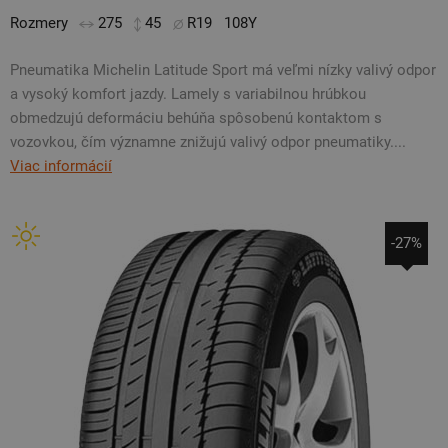
Rozmery
275
45
R19
108Y
Pneumatika Michelin Latitude Sport má veľmi nízky valivý odpor
a vysoký komfort jazdy. Lamely s variabilnou hrúbkou
obmedzujú deformáciu behúňa spôsobenú kontaktom s
vozovkou, čím významne znižujú valivý odpor pneumatiky....
Viac informácií
-27%