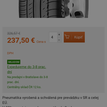
326,57 €
+
Kúpiť
237,50 €
–
Cena s
DPH
SKLADOM
Expedujeme do 3-8 prac.
dní
Na predajni v Bratislave do 3-8
prac. dní.
Centrálny sklad ČR 12 ks.
Pneumatika vyrobená a schválená pre prevádzku v SR a celej
EÚ.