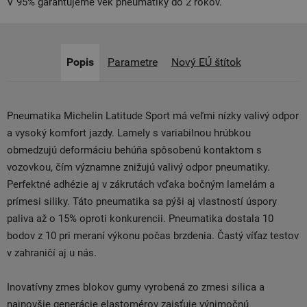
V 95% garantujeme vek pneumatiky do 2 rokov.
Popis
Parametre
Nový EÚ štítok
Pneumatika Michelin Latitude Sport má veľmi nízky valivý odpor
a vysoký komfort jazdy. Lamely s variabilnou hrúbkou
obmedzujú deformáciu behúňa spôsobenú kontaktom s
vozovkou, čím významne znižujú valivý odpor pneumatiky.
Perfektné adhézie aj v zákrutách vďaka bočným lamelám a
prímesi siliky. Táto pneumatika sa pýši aj vlastností úspory
paliva až o 15% oproti konkurencii. Pneumatika dostala 10
bodov z 10 pri meraní výkonu počas brzdenia. Častý víťaz testov
v zahraničí aj u nás.
Inovatívny zmes blokov gumy vyrobená zo zmesi silica a
najnovšie generácie elastomérov zaisťuje výnimočnú