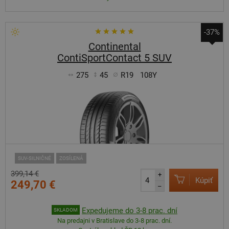
-37%
Continental
ContiSportContact 5 SUV
275
45
R19
108Y
SUV-SILNIČNÉ
ZOSÍLENÁ
399,14 €
+
Kúpiť
249,70 €
–
Expedujeme do 3-8 prac. dní
SKLADOM
Na predajni v Bratislave do 3-8 prac. dní.