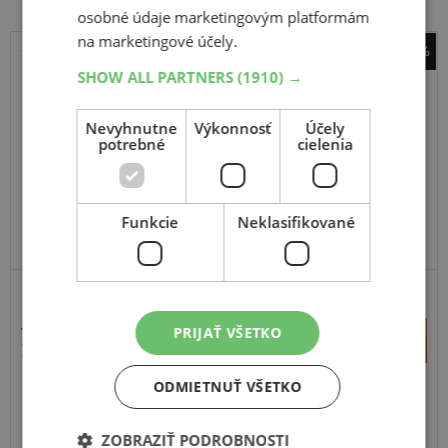
osobné údaje marketingovým platformám
na marketingové účely.
-42%
SHOW ALL PARTNERS
Continental
(1910) →
Conti 4x4 Contact
Nevyhnutne
Výkonnosť
Účely
275
45
R19
108V
potrebné
cielenia
Funkcie
Neklasifikované
SUV-SILNIČNÉ
ZOSÍLENÁ
400,37 €
+
PRIJAŤ VŠETKO
Kúpiť
233,20 €
–
ODMIETNUŤ VŠETKO
Expedujeme do 3-8 prac. dní
SKLADOM
Na predajni v Bratislave do 3-8 prac. dní.
ZOBRAZIŤ PODROBNOSTI
Centrálny sklad ČR 4 ks.