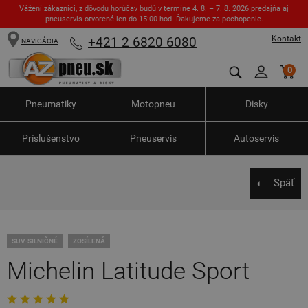
Vážení zákazníci, z dôvodu horúčav budú v termíne 4. 8. – 7. 8. 2026 predajňa aj
pneuservis otvorené len do 15:00 hod. Ďakujeme za pochopenie.
Kontakt
+421 2 6820 6080
NAVIGÁCIA
0
Pneumatiky
Motopneu
Disky
Príslušenstvo
Pneuservis
Autoservis
Späť
SUV-SILNIČNÉ
ZOSÍLENÁ
Michelin Latitude Sport