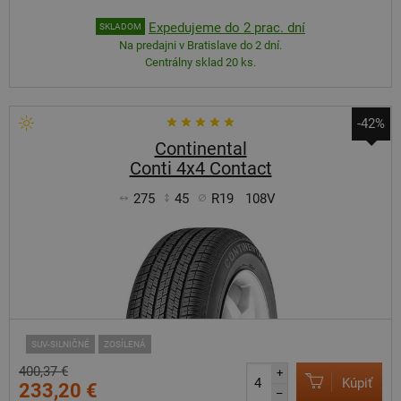
Expedujeme do 2 prac. dní
SKLADOM
Na predajni v Bratislave do 2 dní.
Centrálny sklad 20 ks.
-42%
Continental
Conti 4x4 Contact
275
45
R19
108V
SUV-SILNIČNÉ
ZOSÍLENÁ
400,37 €
+
Kúpiť
233,20 €
–