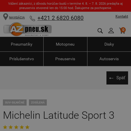
Vážení zákazníci, z dôvodu horúčav budú v termíne 4. 8. – 7. 8. 2026 predajňa aj
pneuservis otvorené len do 15:00 hod. Ďakujeme za pochopenie.
Kontakt
+421 2 6820 6080
NAVIGÁCIA
0
Pneumatiky
Motopneu
Disky
Príslušenstvo
Pneuservis
Autoservis
Späť
SUV-SILNIČNÉ
ZOSÍLENÁ
Michelin Latitude Sport 3