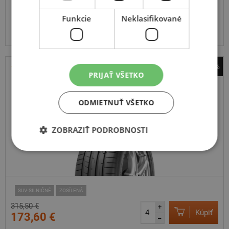
Expedujeme do 3-8 prac. dní
SKLADOM
Funkcie
Neklasifikované
Na predajni v Bratislave do 3-8 prac. dní.
Centrálny sklad ČR 20 ks.
-45%
PRIJAŤ VŠETKO
Dunlop
SP Sport Maxx RT 2 SUV
ODMIETNUŤ VŠETKO
275
45
R19
108Y
MFS
ZOBRAZIŤ PODROBNOSTI
SUV-SILNIČNÉ
ZOSÍLENÁ
315,50 €
+
Kúpiť
173,60 €
–