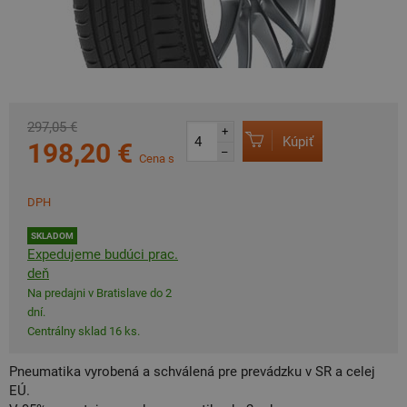
297,05 €
+
Kúpiť
198,20 €
–
Cena s
DPH
SKLADOM
Expedujeme budúci prac.
deň
Na predajni v Bratislave do 2
dní.
Centrálny sklad 16 ks.
Pneumatika vyrobená a schválená pre prevádzku v SR a celej
EÚ.