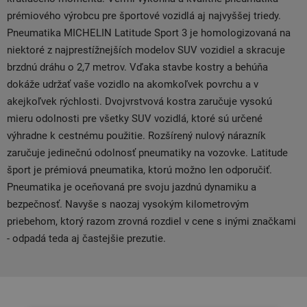
prémiového výrobcu pre športové vozidlá aj najvyššej triedy.
Pneumatika MICHELIN Latitude Sport 3 je homologizovaná na
niektoré z najprestížnejších modelov SUV vozidiel a skracuje
brzdnú dráhu o 2,7 metrov. Vďaka stavbe kostry a behúňa
dokáže udržať vaše vozidlo na akomkoľvek povrchu a v
akejkoľvek rýchlosti. Dvojvrstvová kostra zaručuje vysokú
mieru odolnosti pre všetky SUV vozidlá, ktoré sú určené
výhradne k cestnému použitie. Rozšírený nulový nárazník
zaručuje jedinečnú odolnosť pneumatiky na vozovke. Latitude
šport je prémiová pneumatika, ktorú možno len odporučiť.
Pneumatika je oceňovaná pre svoju jazdnú dynamiku a
bezpečnosť. Navyše s naozaj vysokým kilometrovým
priebehom, ktorý razom zrovná rozdiel v cene s inými značkami
- odpadá teda aj častejšie prezutie.