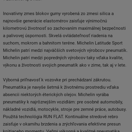
Inovatívny zmes blokov gumy vyrobená zo zmesi silica a
najnovšie generácie elastomérov zaisťuje výnimočnú
kilometrovú životnosť so zachovaním maximálnej bezpečnosti
a palivovej úspornosti. Skvelá ovládateľnosť riadenia na
suchom, mokrom a bahnitom teréne. Michelin Latitude Sport
Michelin patrí medzi najväčších svetových výrobcov pneumatík.
Michelin patrí medzi popredných výrobcov taky vďaka kvalite,
výkonu a životnosti svojich pneumatík ako v zime, tak aj v lete.
Výborná priľnavosť k vozovke pri prechádzaní zákrutou.
Pneumatika je navyše šetrná k životnému prostrediu vďaka
absencii niektorých éterických olejov. Michelin vyrába
pneumatiky k najrôznejším vozidlám: pre osobné automobily,
nákladné vozidlá, motocykle, stroje pre zemné práce, autobusy.
Použitá technológia RUN FLAT. Kontinuálne stredové rebro
zaisťuje v okamihu brzdenia a zrýchľovania efektívne presun
krútiaceho momentu. Veľmi výkonná a kvalitné pneumatika