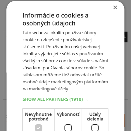
×
Súvisiace produkty
Informácie o cookies a
osobných údajoch
Táto webová lokalita používa súbory
-43%
cookie na zlepšenie používateľskej
Hankook
skúsenosti. Používaním našej webovej
K 137A Ventus evo SUV
lokality vyjadrujete súhlas s používaním
všetkých súborov cookie v súlade s našimi
275
45
R19
108Y
FR
zásadami používania súborov cookie. So
súhlasom môžeme tiež odovzdať určité
osobné údaje marketingovým platformám
na marketingové účely.
PRÉMIOVÁ KVALITA
SHOW ALL PARTNERS
(1910) →
SUV-SILNIČNÉ
ZOSÍLENÁ
Nevyhnutne
Výkonnosť
Účely
321,03 €
+
potrebné
cielenia
Kúpiť
181,70 €
–