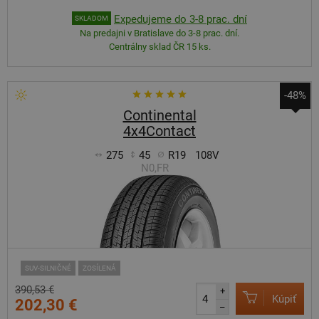
Expedujeme do 3-8 prac. dní
SKLADOM
Na predajni v Bratislave do 3-8 prac. dní.
Centrálny sklad ČR 15 ks.
-48%
Continental
4x4Contact
275
45
R19
108V
N0,FR
SUV-SILNIČNÉ
ZOSÍLENÁ
390,53 €
+
Kúpiť
202,30 €
–