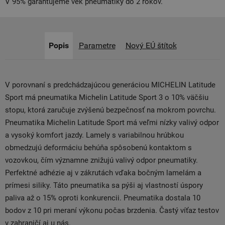
V 95% garantujeme vek pneumatiky do 2 rokov.
Popis
Parametre
Nový EÚ štítok
V porovnaní s predchádzajúcou generáciou MICHELIN Latitude
Sport má pneumatika Michelin Latitude Sport 3 o 10% väčšiu
stopu, ktorá zaručuje zvýšenú bezpečnosť na mokrom povrchu.
Pneumatika Michelin Latitude Sport má veľmi nízky valivý odpor
a vysoký komfort jazdy. Lamely s variabilnou hrúbkou
obmedzujú deformáciu behúňa spôsobenú kontaktom s
vozovkou, čím významne znižujú valivý odpor pneumatiky.
Perfektné adhézie aj v zákrutách vďaka bočným lamelám a
prímesi siliky. Táto pneumatika sa pýši aj vlastností úspory
paliva až o 15% oproti konkurencii. Pneumatika dostala 10
bodov z 10 pri meraní výkonu počas brzdenia. Častý víťaz testov
v zahraničí aj u nás.