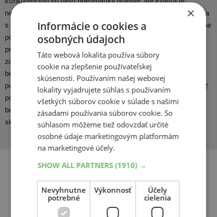
konkurenciou sú tieto pneumatiky drahšie, ale kvalita je
×
nespočetne krát vyššia. Spoločnosť Continental ako prvá prišla
Informácie o cookies a
s výrobou zimných nákladných pneumatík. Väčšinou dostávame
osobných údajoch
pozitívnu spätnú väzbu od tých, ktorí majú skúsenosti s
pneumatikami Continental. Spoločnosť Continental od svojho
Táto webová lokalita používa súbory
založenia v roku 1871 pracuje na jednom cieli: Zabezpečiť
cookie na zlepšenie používateľskej
bezpečnosť na cestách bez kompromisov, s komfortom a
skúsenosti. Používaním našej webovej
potešením. Od prvej pneumatiky na svete so vzorom dezénu až
lokality vyjadrujete súhlas s používaním
po vizionársku Conti.eKontakt a inovácie v automobilovej
všetkých súborov cookie v súlade s našimi
bezpečnosti – už viac ako 140 rokov neustále rozvíjame naše
zásadami používania súborov cookie. So
skúsenosti v oblasti mobility, dopravy a procesov.
súhlasom môžeme tiež odovzdať určité
osobné údaje marketingovým platformám
na marketingové účely.
SHOW ALL PARTNERS
(1910) →
Súvisiace produkty
Nevyhnutne
Výkonnosť
Účely
potrebné
cielenia