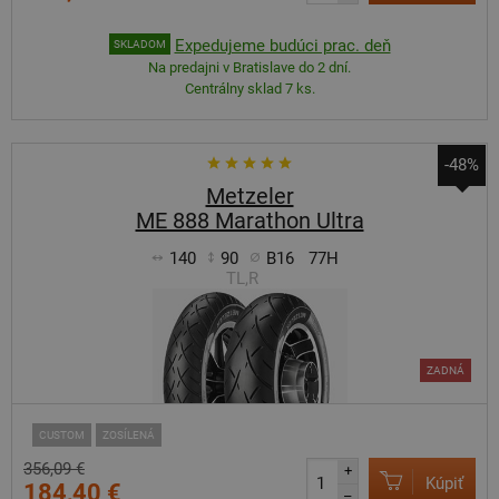
Expedujeme budúci prac. deň
SKLADOM
Na predajni v Bratislave do 2 dní.
Centrálny sklad 7 ks.
-48%
Metzeler
ME 888 Marathon Ultra
140
90
B16
77H
TL,R
ZADNÁ
CUSTOM
ZOSÍLENÁ
356,09 €
+
Kúpiť
184,40 €
–