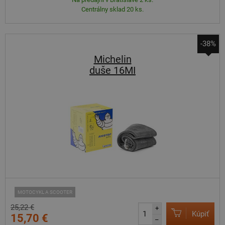
Centrálny sklad 20 ks.
-38%
Michelin
duše 16MI
MOTOCYKL A SCOOTER
25,22 €
+
Kúpiť
15,70 €
–