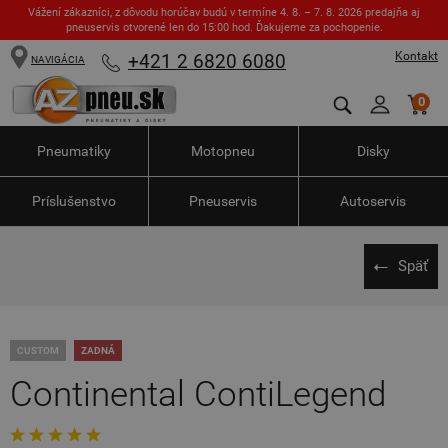
Vážení zákazníci, z dôvodu horúčav budú v termíne 4. 8. – 7. 8. 2026 predajňa aj
pneuservis otvorené len do 15:00 hod. Ďakujeme za pochopenie.
Kontakt
+421 2 6820 6080
NAVIGÁCIA
0
Pneumatiky
Motopneu
Disky
Príslušenstvo
Pneuservis
Autoservis
Späť
CUSTOM
ZADNÁ
Continental ContiLegend