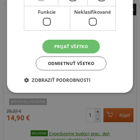
-41%
Funkcie
Neklasifikované
Michelin
duše 16MI2
PRIJAŤ VŠETKO
ODMIETNUŤ VŠETKO
ZOBRAZIŤ PODROBNOSTI
MOTOCYKL A SCOOTER
25,22 €
+
Kúpiť
14,90 €
–
Expedujeme budúci prac. deň
SKLADOM
Na predajni v Bratislave 2 ks.