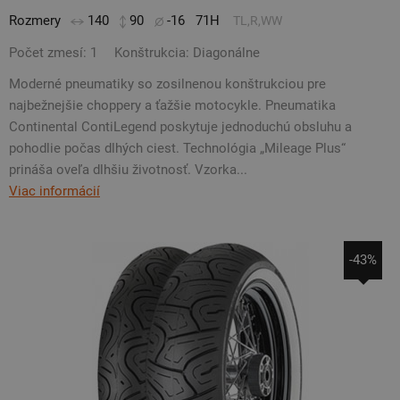
Rozmery
140
90
-16
71H
TL,R,WW
Počet zmesí: 1
Konštrukcia: Diagonálne
Moderné pneumatiky so zosilnenou konštrukciou pre
najbežnejšie choppery a ťažšie motocykle. Pneumatika
Continental ContiLegend poskytuje jednoduchú obsluhu a
pohodlie počas dlhých ciest. Technológia „Mileage Plus“
prináša oveľa dlhšiu životnosť. Vzorka...
Viac informácií
-43%