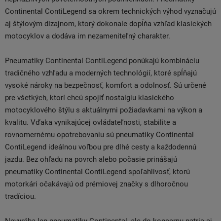
Continental ContiLegend sa okrem technických výhod vyznačujú
aj štýlovým dizajnom, ktorý dokonale dopĺňa vzhľad klasických
motocyklov a dodáva im nezameniteľný charakter.
Pneumatiky Continental ContiLegend ponúkajú kombináciu
tradičného vzhľadu a moderných technológií, ktoré spĺňajú
vysoké nároky na bezpečnosť, komfort a odolnosť. Sú určené
pre všetkých, ktorí chcú spojiť nostalgiu klasického
motocyklového štýlu s aktuálnymi požiadavkami na výkon a
kvalitu. Vďaka vynikajúcej ovládateľnosti, stabilite a
rovnomernému opotrebovaniu sú pneumatiky Continental
ContiLegend ideálnou voľbou pre dlhé cesty a každodennú
jazdu. Bez ohľadu na povrch alebo počasie prinášajú
pneumatiky Continental ContiLegend spoľahlivosť, ktorú
motorkári očakávajú od prémiovej značky s dlhoročnou
tradíciou.