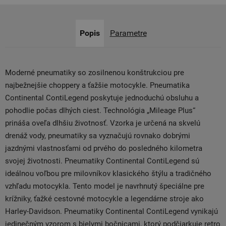
Popis
Parametre
Moderné pneumatiky so zosilnenou konštrukciou pre
najbežnejšie choppery a ťažšie motocykle. Pneumatika
Continental ContiLegend poskytuje jednoduchú obsluhu a
pohodlie počas dlhých ciest. Technológia „Mileage Plus“
prináša oveľa dlhšiu životnosť. Vzorka je určená na skvelú
drenáž vody, pneumatiky sa vyznačujú rovnako dobrými
jazdnými vlastnosťami od prvého do posledného kilometra
svojej životnosti. Pneumatiky Continental ContiLegend sú
ideálnou voľbou pre milovníkov klasického štýlu a tradičného
vzhľadu motocykla. Tento model je navrhnutý špeciálne pre
krížniky, ťažké cestovné motocykle a legendárne stroje ako
Harley-Davidson. Pneumatiky Continental ContiLegend vynikajú
jedinečným vzorom s bielymi bočnicami, ktorý podčiarkuje retro