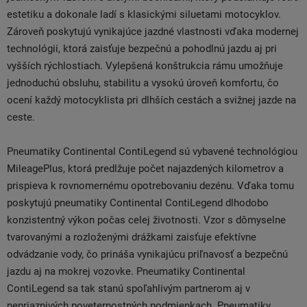
estetiku a dokonale ladí s klasickými siluetami motocyklov.
Zároveň poskytujú vynikajúce jazdné vlastnosti vďaka modernej
technológii, ktorá zaisťuje bezpečnú a pohodlnú jazdu aj pri
vyšších rýchlostiach. Vylepšená konštrukcia rámu umožňuje
jednoduchú obsluhu, stabilitu a vysokú úroveň komfortu, čo
ocení každý motocyklista pri dlhších cestách a svižnej jazde na
ceste.
Pneumatiky Continental ContiLegend sú vybavené technológiou
MileagePlus, ktorá predlžuje počet najazdených kilometrov a
prispieva k rovnomernému opotrebovaniu dezénu. Vďaka tomu
poskytujú pneumatiky Continental ContiLegend dlhodobo
konzistentný výkon počas celej životnosti. Vzor s dômyselne
tvarovanými a rozloženými drážkami zaisťuje efektívne
odvádzanie vody, čo prináša vynikajúcu priľnavosť a bezpečnú
jazdu aj na mokrej vozovke. Pneumatiky Continental
ContiLegend sa tak stanú spoľahlivým partnerom aj v
nepriaznivých poveternostných podmienkach. Pneumatiky