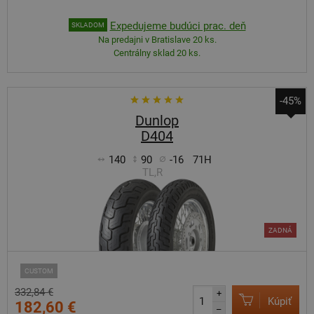
Expedujeme budúci prac. deň
SKLADOM
Na predajni v Bratislave 20 ks.
Centrálny sklad 20 ks.
-45%
Dunlop
D404
140
90
-16
71H
TL,R
ZADNÁ
CUSTOM
332,84 €
+
Kúpiť
182,60 €
–