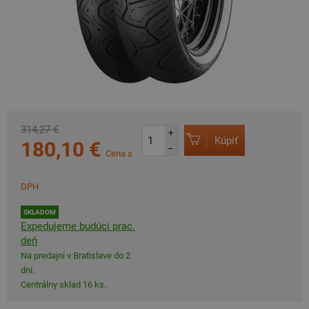
314,27 €
+
Kúpiť
180,10 €
–
Cena s
DPH
SKLADOM
Expedujeme budúci prac.
deň
Na predajni v Bratislave do 2
dní.
Centrálny sklad 16 ks.