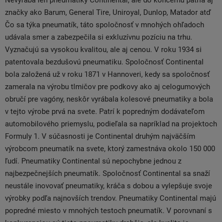
Nevyrába len pneumatiky Continental, ale do koncernu patria aj
značky ako Barum, General Tire, Uniroyal, Dunlop, Matador atď
Čo sa týka pneumatík, táto spoločnosť v mnohých ohľadoch
udávala smer a zabezpečila si exkluzívnu pozíciu na trhu.
Vyznačujú sa vysokou kvalitou, ale aj cenou. V roku 1934 si
patentovala bezdušovú pneumatiku. Spoločnosť Continental
bola založená už v roku 1871 v Hannoveri, kedy sa spoločnosť
zamerala na výrobu tlmičov pre podkovy ako aj celogumových
obručí pre vagóny, neskôr vyrábala kolesové pneumatiky a bola
v tejto výrobe prvá na svete. Patrí k popredným dodávateľom
automobilového priemyslu, podieľala sa napríklad na projektoch
Formuly 1. V súčasnosti je Continental druhým najväčším
výrobcom pneumatík na svete, ktorý zamestnáva okolo 150 000
ľudí. Pneumatiky Continental sú nepochybne jednou z
najbezpečnejších pneumatík. Spoločnosť Continental sa snaží
neustále inovovať pneumatiky, kráča s dobou a vylepšuje svoje
výrobky podľa najnovších trendov. Pneumatiky Continental majú
popredné miesto v mnohých testoch pneumatík. V porovnaní s