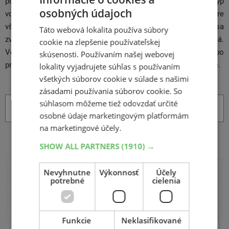
pocit zvieraťu alebo človeku. Siren7 je vhodný pre akýkoľvek typ
osobných údajoch
vozidla, od motocykla cez osobné až po nákladné auto. Pre
všetkých, ktorí jazdia po cestách. Uvedomujeme si, že zrážka sa
Táto webová lokalita používa súbory
zverou je najmä pre jednostopové mimoriadne nebezpečná.
cookie na zlepšenie používateľskej
Vodiča nechráni kapota ako v aute a pri vyhýbanie alebo
skúsenosti. Používaním našej webovej
prudkom brzdení či zmene smeru hrozí obrovské riziko havárie.
lokality vyjadrujete súhlas s používaním
všetkých súborov cookie v súlade s našimi
zásadami používania súborov cookie. So
súhlasom môžeme tiež odovzdať určité
Viac informácií sa o plašičce zveri Siren7 dozviete v
našom článku tu
osobné údaje marketingovým platformám
na marketingové účely.
SHOW ALL PARTNERS
(1910) →
Rozmery, hmotnosť a materiál
Nevyhnutne
Výkonnosť
Účely
potrebné
cielenia
Funkcie
Neklasifikované