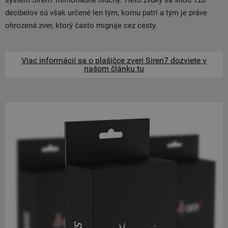
decibelov sú však určené len tým, komu patrí a tým je práve
ohrozená zver, ktorý často migruje cez cesty.
Viac informácií sa o plašičce zveri Siren7 dozviete v
našom článku tu