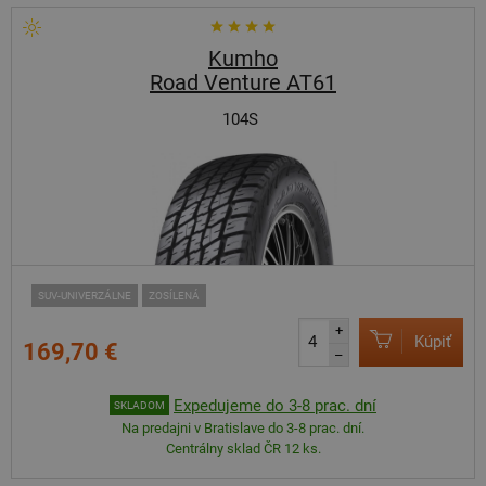
Kumho
Road Venture AT61
104S
SUV-UNIVERZÁLNE
ZOSÍLENÁ
+
Kúpiť
169,70 €
–
Expedujeme do 3-8 prac. dní
SKLADOM
Na predajni v Bratislave do 3-8 prac. dní.
Centrálny sklad ČR 12 ks.