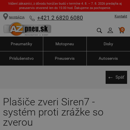
Vážení zákazníci, z dôvodu horúčav budú v termíne 4. 8. – 7. 8. 2026 predajňa aj
pneuservis otvorené len do 15:00 hod. Ďakujeme za pochopenie.
Kontakt
+421 2 6820 6080
NAVIGÁCIA
0
Pneumatiky
Motopneu
Disky
Príslušenstvo
Pneuservis
Autoservis
Späť
Plašiče zveri Siren7 -
systém proti zrážke so
zverou