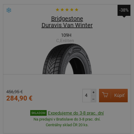
-38%
Bridgestone
Duravis Van Winter
109H
C,Enliten
456,95 €
+
Kúpiť
284,90 €
–
Expedujeme do 3-8 prac. dní
SKLADOM
Na predajni v Bratislave do 3-8 prac. dní.
Centrálny sklad ČR 20 ks.