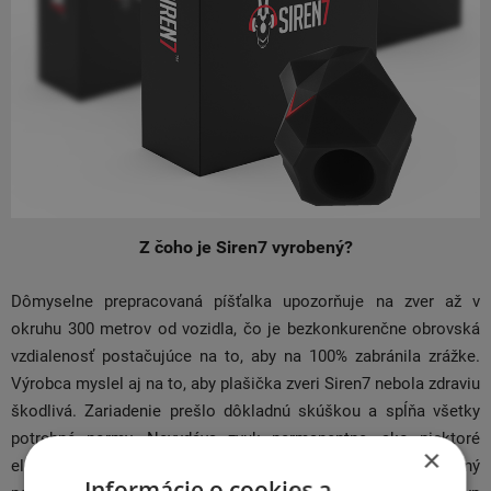
Z čoho je Siren7 vyrobený?
Dômyselne prepracovaná píšťalka upozorňuje na zver až v
okruhu 300 metrov od vozidla, čo je bezkonkurenčne obrovská
vzdialenosť postačujúce na to, aby na 100% zabránila zrážke.
Výrobca myslel aj na to, aby plašička zveri Siren7 nebola zdraviu
škodlivá. Zariadenie prešlo dôkladnú skúškou a spĺňa všetky
potrebné normy. Nevydáva zvuk permanentne, ako niektoré
×
elektricky napájané plašiče, aj preto nespôsobuje nepríjemný
Informácie o cookies a