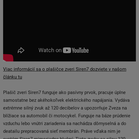
Viac informácií sa o plašičce zveri Siren7 dozviete v našom
článku tu
Plašič zveri Siren7 funguje ako pasívny prvok, pracuje úplne
samostatne bez akéhokoľvek elektrického napájania. Vydáva
extrémne silný zvuk až 120 decibelov a upozorňuje Zveza na
blížiace sa automobil či motocykel. Funguje na báze prúdenie
vzduchu lebo vnútri zariadenia sa nachádza dômyselná a do
deatailu prepracovaná sieť membrán. Práve vďaka nim je
systém Siren7 mimoriadne hlučný. Tieto zvuky sa silou 120