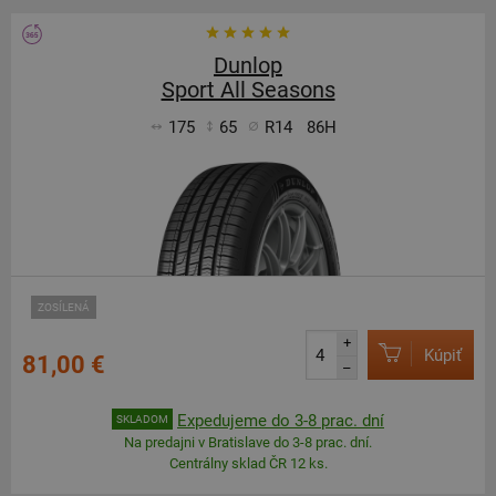
Dunlop
Sport All Seasons
175
65
R14
86H
ZOSÍLENÁ
+
Kúpiť
81,00 €
–
Expedujeme do 3-8 prac. dní
SKLADOM
Na predajni v Bratislave do 3-8 prac. dní.
Centrálny sklad ČR 12 ks.