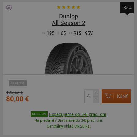
-35%
Dunlop
All Season 2
195
65
R15
95V
ZOSÍLENÁ
123,62 €
+
Kúpiť
80,00 €
–
Expedujeme do 3-8 prac. dní
SKLADOM
Na predajni v Bratislave do 3-8 prac. dní.
Centrálny sklad ČR 20 ks.