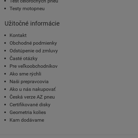
Test celoročných pneu
Testy motopneu
Užitočné informácie
Kontakt
Obchodné podmienky
Odstúpenie od zmluvy
Časté otázky
Pre veľkoobchodníkov
Ako sme rýchli
Naši prepravcovia
Ako u nás nakupovať
Česká verze AZ pneu
Certifikované disky
Geometria kolies
Kam dodávame