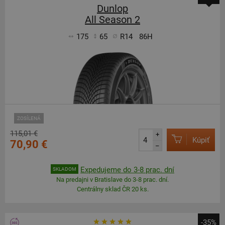
Dunlop
All Season 2
175
65
R14
86H
ZOSÍLENÁ
115,01 €
+
Kúpiť
70,90 €
–
Expedujeme do 3-8 prac. dní
SKLADOM
Na predajni v Bratislave do 3-8 prac. dní.
Centrálny sklad ČR 20 ks.
-35%