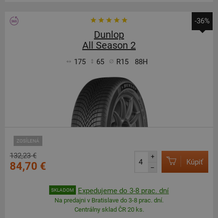
-36%
Dunlop
All Season 2
175
65
R15
88H
ZOSÍLENÁ
132,23 €
+
Kúpiť
84,70 €
–
Expedujeme do 3-8 prac. dní
SKLADOM
Na predajni v Bratislave do 3-8 prac. dní.
Centrálny sklad ČR 20 ks.