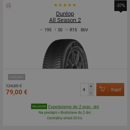
-37%
Dunlop
All Season 2
195
50
R15
86V
ZOSÍLENÁ
124,85 €
+
Kúpiť
79,00 €
–
Expedujeme do 2 prac. dní
SKLADOM
Na predajni v Bratislave do 2 dní.
Centrálny sklad 20 ks.