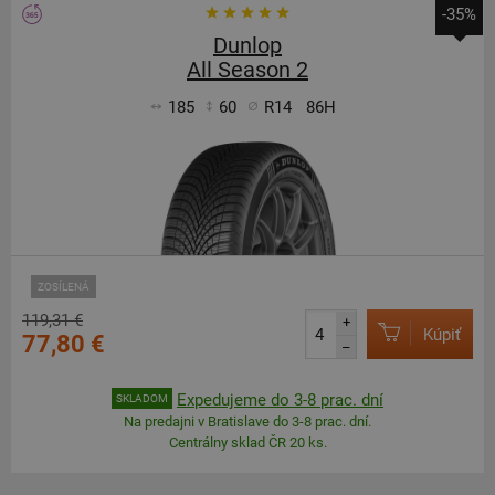
-35%
Dunlop
All Season 2
185
60
R14
86H
ZOSÍLENÁ
119,31 €
+
Kúpiť
77,80 €
–
Expedujeme do 3-8 prac. dní
SKLADOM
Na predajni v Bratislave do 3-8 prac. dní.
Centrálny sklad ČR 20 ks.