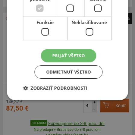
-40%
Funkcie
Neklasifikované
Dunlop
All Season 2
205
55
R16
94V
PRIJAŤ VŠETKO
ODMIETNUŤ VŠETKO
ZOBRAZIŤ PODROBNOSTI
ZOSÍLENÁ
146,37 €
+
Kúpiť
87,50 €
–
Expedujeme do 3-8 prac. dní
SKLADOM
Na predajni v Bratislave do 3-8 prac. dní.