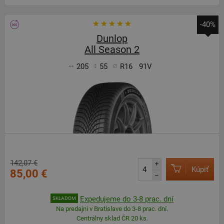
-40%
Dunlop
All Season 2
205
55
R16
91V
142,07 €
+
Kúpiť
85,00 €
–
Expedujeme do 3-8 prac. dní
SKLADOM
Na predajni v Bratislave do 3-8 prac. dní.
Centrálny sklad ČR 20 ks.