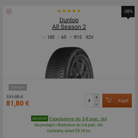
-38%
Dunlop
All Season 2
185
65
R15
92V
ZOSÍLENÁ
131,00 €
+
Kúpiť
81,80 €
–
Expedujeme do 3-8 prac. dní
SKLADOM
Na predajni v Bratislave do 3-8 prac. dní.
Centrálny sklad ČR 20 ks.