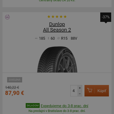
Centrálny sklad ČR 20 ks.
-37%
Dunlop
All Season 2
185
60
R15
88V
ZOSÍLENÁ
140,22 €
+
Kúpiť
87,90 €
–
Expedujeme do 3-8 prac. dní
SKLADOM
Na predajni v Bratislave do 3-8 prac. dní.