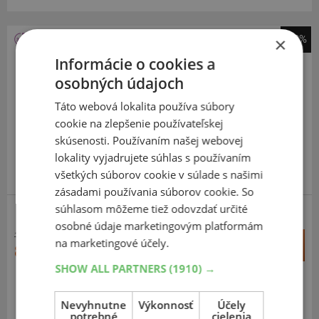
-38%
×
Dunlop
Informácie o cookies a
All Season 2
osobných údajoch
185
65
R14
86H
Táto webová lokalita používa súbory
cookie na zlepšenie používateľskej
skúsenosti. Používaním našej webovej
lokality vyjadrujete súhlas s používaním
všetkých súborov cookie v súlade s našimi
zásadami používania súborov cookie. So
súhlasom môžeme tiež odovzdať určité
osobné údaje marketingovým platformám
136,53 €
+
na marketingové účely.
Kúpiť
85,20 €
–
SHOW ALL PARTNERS
(1910) →
Expedujeme do 3-8 prac. dní
SKLADOM
Na predajni v Bratislave do 3-8 prac. dní.
Nevyhnutne
Výkonnosť
Účely
potrebné
cielenia
Centrálny sklad ČR 20 ks.