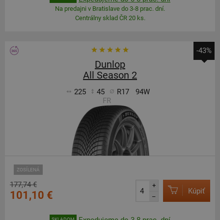
Na predajni v Bratislave do 3-8 prac. dní.
Centrálny sklad ČR 20 ks.
-43%
Dunlop
All Season 2
225
45
R17
94W
FR
ZOSÍLENÁ
177,74 €
+
Kúpiť
101,10 €
–
Expedujeme do 3-8 prac. dní
SKLADOM