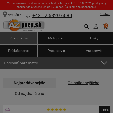
Vážení zákazníci, z dôvodu horúčav budú v termíne 4. 8. – 7. 8. 2026 predajňa aj
pneuservis otvorené len do 15:00 hod. Ďakujeme za pochopenie.
Kontakt
+421 2 6820 6080
NAVIGÁCIA
0
Pneumatiky
Motopneu
Disky
Príslušenstvo
Pneuservis
Autoservis
Upresniť parametre
Najpredávanejšie
Od najlacnejšieho
Od najdrahšieho
-38%