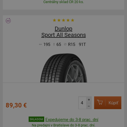
Centrálny sklad ČR 20 ks.
Dunlop
Sport All Seasons
195
65
R15
91T
+
Kúpiť
89,30 €
–
Expedujeme do 3-8 prac. dní
SKLADOM
Na predajni v Bratislave do 3-8 prac. dní.