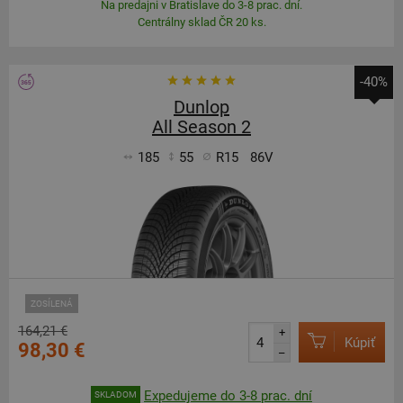
Na predajni v Bratislave do 3-8 prac. dní.
Centrálny sklad ČR 20 ks.
-40%
Dunlop
All Season 2
185
55
R15
86V
ZOSÍLENÁ
164,21 €
+
Kúpiť
98,30 €
–
Expedujeme do 3-8 prac. dní
SKLADOM