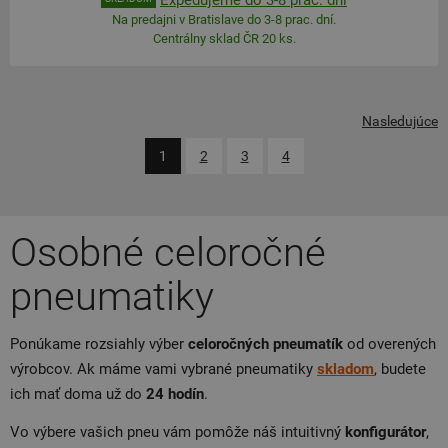
Na predajni v Bratislave do 3-8 prac. dní.
Centrálny sklad ČR 20 ks.
Nasledujúce
1
2
3
4
Osobné celoročné
pneumatiky
Ponúkame rozsiahly výber
celoročných
pneumatík
od overených
výrobcov. Ak máme vami vybrané pneumatiky
skladom
, budete
ich mať doma už do
24
hodín
.
Vo výbere vašich pneu vám pomôže náš intuitivný
konfigurátor
,