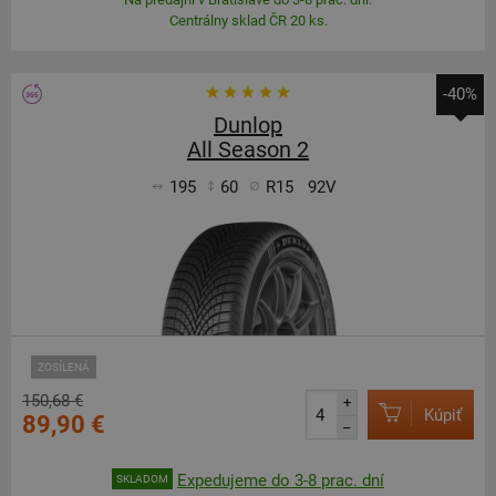
Centrálny sklad ČR 20 ks.
-40%
Dunlop
All Season 2
195
60
R15
92V
ZOSÍLENÁ
150,68 €
+
Kúpiť
89,90 €
–
Expedujeme do 3-8 prac. dní
SKLADOM