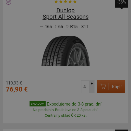
-36%
Dunlop
Sport All Seasons
165
65
R15
81T
119,93 €
+
Kúpiť
76,90 €
–
Expedujeme do 3-8 prac. dní
SKLADOM
Na predajni v Bratislave do 3-8 prac. dní.
Centrálny sklad ČR 20 ks.