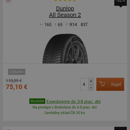
-32%
Dunlop
All Season 2
165
65
R14
83T
ZOSÍLENÁ
110,09 €
+
Kúpiť
75,10 €
–
Expedujeme do 3-8 prac. dní
SKLADOM
Na predajni v Bratislave do 3-8 prac. dní.
Centrálny sklad ČR 20 ks.