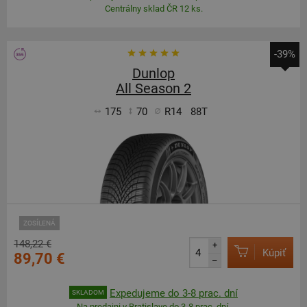
Centrálny sklad ČR 12 ks.
-39%
Dunlop
All Season 2
175
70
R14
88T
ZOSÍLENÁ
148,22 €
+
Kúpiť
89,70 €
–
Expedujeme do 3-8 prac. dní
SKLADOM
Na predajni v Bratislave do 3-8 prac. dní.