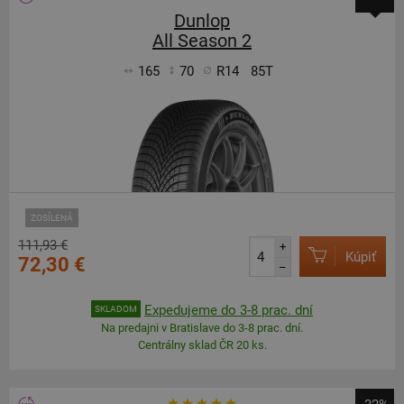
Dunlop
All Season 2
165
70
R14
85T
ZOSÍLENÁ
111,93 €
+
Kúpiť
72,30 €
–
Expedujeme do 3-8 prac. dní
SKLADOM
Na predajni v Bratislave do 3-8 prac. dní.
Centrálny sklad ČR 20 ks.