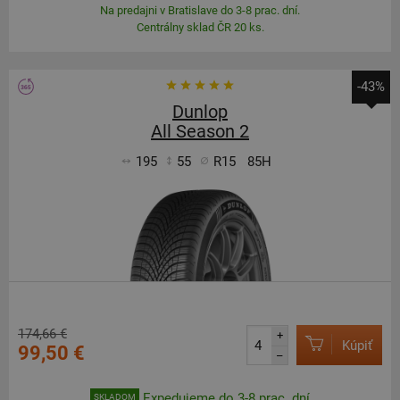
Na predajni v Bratislave do 3-8 prac. dní.
Centrálny sklad ČR 20 ks.
-43%
Dunlop
All Season 2
195
55
R15
85H
174,66 €
+
Kúpiť
99,50 €
–
Expedujeme do 3-8 prac. dní
SKLADOM