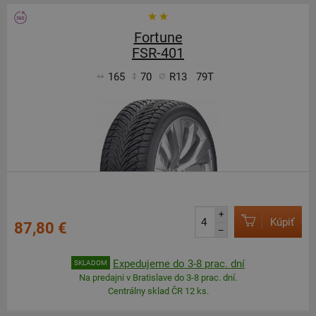
Fortune
FSR-401
165
70
R13
79T
+
Kúpiť
87,80 €
–
Expedujeme do 3-8 prac. dní
SKLADOM
Na predajni v Bratislave do 3-8 prac. dní.
Centrálny sklad ČR 12 ks.