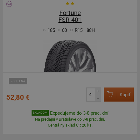
Fortune
FSR-401
185
60
R15
88H
ZOSÍLENÁ
+
Kúpiť
52,80 €
–
Expedujeme do 3-8 prac. dní
SKLADOM
Na predajni v Bratislave do 3-8 prac. dní.
Centrálny sklad ČR 20 ks.