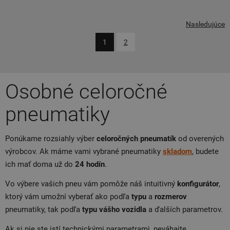
Nasledujúce
1
2
Osobné celoročné
pneumatiky
Ponúkame rozsiahly výber
celoročných
pneumatík
od overených
výrobcov. Ak máme vami vybrané pneumatiky
skladom
, budete
ich mať doma už do
24
hodín
.
Vo výbere vašich pneu vám pomôže náš intuitivný
konfigurátor
,
ktorý vám umožní vyberať ako podľa
typu
a
rozmerov
pneumatiky, tak podľa
typu
vášho
vozidla
a ďalších parametrov.
Ak si nie ste istí technickými parametrami, neváhajte