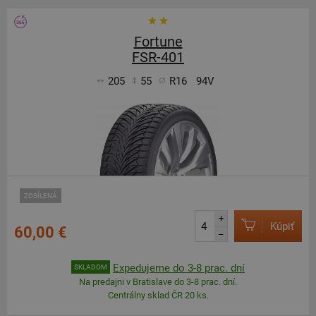
Fortune
FSR-401
205
55
R16
94V
ZOSÍLENÁ
+
Kúpiť
60,00 €
–
Expedujeme do 3-8 prac. dní
SKLADOM
Na predajni v Bratislave do 3-8 prac. dní.
Centrálny sklad ČR 20 ks.