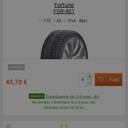
Fortune
FSR-401
175
65
R14
86H
ZOSÍLENÁ
+
Kúpiť
45,70 €
–
Expedujeme do 3-8 prac. dní
SKLADOM
Na predajni v Bratislave do 3-8 prac. dní.
Centrálny sklad ČR 20 ks.