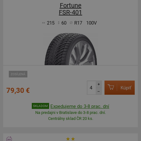
Fortune
FSR-401
215
60
R17
100V
ZOSÍLENÁ
+
Kúpiť
79,30 €
–
Expedujeme do 3-8 prac. dní
SKLADOM
Na predajni v Bratislave do 3-8 prac. dní.
Centrálny sklad ČR 20 ks.