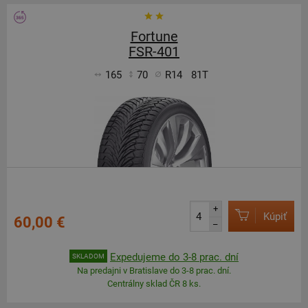
Fortune
FSR-401
165
70
R14
81T
+
Kúpiť
60,00 €
–
Expedujeme do 3-8 prac. dní
SKLADOM
Na predajni v Bratislave do 3-8 prac. dní.
Centrálny sklad ČR 8 ks.