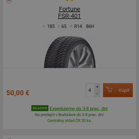
Fortune
FSR-401
185
65
R14
86H
+
Kúpiť
50,00 €
–
Expedujeme do 3-8 prac. dní
SKLADOM
Na predajni v Bratislave do 3-8 prac. dní.
Centrálny sklad ČR 20 ks.