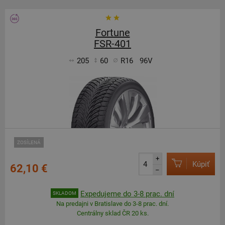
Fortune
FSR-401
205
60
R16
96V
ZOSÍLENÁ
+
Kúpiť
62,10 €
–
Expedujeme do 3-8 prac. dní
SKLADOM
Na predajni v Bratislave do 3-8 prac. dní.
Centrálny sklad ČR 20 ks.