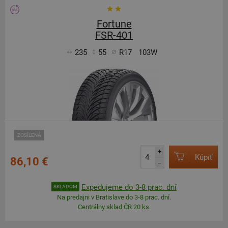
Fortune
FSR-401
235
55
R17
103W
ZOSÍLENÁ
+
Kúpiť
86,10 €
–
Expedujeme do 3-8 prac. dní
SKLADOM
Na predajni v Bratislave do 3-8 prac. dní.
Centrálny sklad ČR 20 ks.