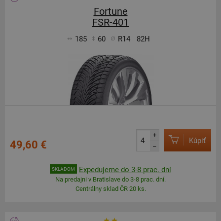
Fortune
FSR-401
185
60
R14
82H
+
Kúpiť
49,60 €
–
Expedujeme do 3-8 prac. dní
SKLADOM
Na predajni v Bratislave do 3-8 prac. dní.
Centrálny sklad ČR 20 ks.