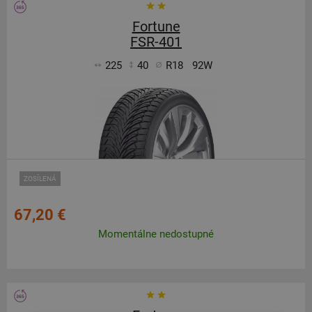
Fortune
FSR-401
225
40
R18
92W
ZOSÍLENÁ
67,20 €
Momentálne nedostupné