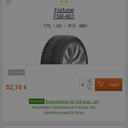
Fortune
FSR-401
175
65
R15
88H
ZOSÍLENÁ
+
Kúpiť
52,10 €
–
Expedujeme do 3-8 prac. dní
SKLADOM
Na predajni v Bratislave do 3-8 prac. dní.
Centrálny sklad ČR 20 ks.