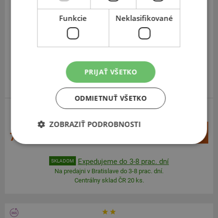
Fortune
FSR-401
Funkcie
Neklasifikované
195
55
R16
91V
PRIJAŤ VŠETKO
ODMIETNUŤ VŠETKO
ZOSÍLENÁ
ZOBRAZIŤ PODROBNOSTI
+
Kúpiť
78,90 €
–
Expedujeme do 3-8 prac. dní
SKLADOM
Na predajni v Bratislave do 3-8 prac. dní.
Centrálny sklad ČR 20 ks.