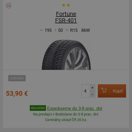
Fortune
FSR-401
195
50
R15
86W
ZOSÍLENÁ
+
Kúpiť
53,90 €
–
Expedujeme do 3-8 prac. dní
SKLADOM
Na predajni v Bratislave do 3-8 prac. dní.
Centrálny sklad ČR 20 ks.