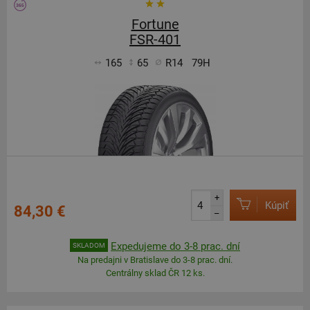
Fortune
FSR-401
165
65
R14
79H
+
Kúpiť
84,30 €
–
Expedujeme do 3-8 prac. dní
SKLADOM
Na predajni v Bratislave do 3-8 prac. dní.
Centrálny sklad ČR 12 ks.