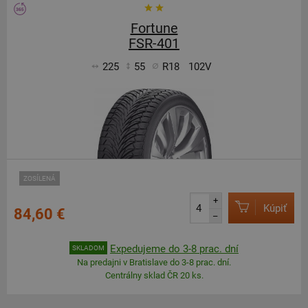
Fortune
FSR-401
225
55
R18
102V
ZOSÍLENÁ
+
Kúpiť
84,60 €
–
Expedujeme do 3-8 prac. dní
SKLADOM
Na predajni v Bratislave do 3-8 prac. dní.
Centrálny sklad ČR 20 ks.