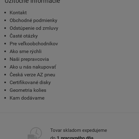
Užitočné informácie
Kontakt
Obchodné podmienky
Odstúpenie od zmluvy
Časté otázky
Pre veľkoobchodníkov
Ako sme rýchli
Naši prepravcovia
Ako u nás nakupovať
Česká verze AZ pneu
Certifikované disky
Geometria kolies
Kam dodávame
Tovar skladom expedujeme
do
1 pracovného dňa