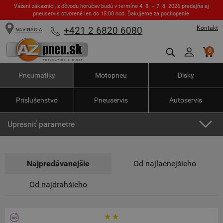
Vážení zákazníci, z dôvodu horúčav budú v termíne 4. 8. – 7. 8. 2026 predajňa aj
pneuservis otvorené len do 15:00 hod. Ďakujeme za pochopenie.
Kontakt
+421 2 6820 6080
NAVIGÁCIA
0
Pneumatiky
Motopneu
Disky
Príslušenstvo
Pneuservis
Autoservis
Upresniť parametre
Najpredávanejšie
Od najlacnejšieho
Od najdrahšieho