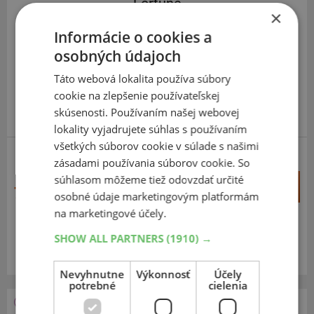
Fortune
×
FSR-401
Informácie o cookies a
225
45
R18
95Y
osobných údajoch
Táto webová lokalita používa súbory
cookie na zlepšenie používateľskej
skúsenosti. Používaním našej webovej
lokality vyjadrujete súhlas s používaním
všetkých súborov cookie v súlade s našimi
zásadami používania súborov cookie. So
súhlasom môžeme tiež odovzdať určité
+
Kúpiť
71,40 €
osobné údaje marketingovým platformám
–
na marketingové účely.
Expedujeme do 3-8 prac. dní
SKLADOM
SHOW ALL PARTNERS
(1910) →
Na predajni v Bratislave do 3-8 prac. dní.
Centrálny sklad ČR 20 ks.
Nevyhnutne
Výkonnosť
Účely
potrebné
cielenia