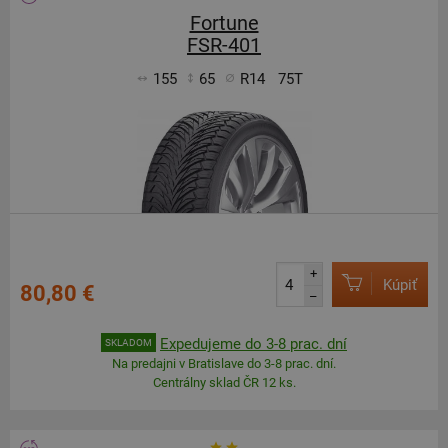
Fortune
FSR-401
155
65
R14
75T
+
Kúpiť
80,80 €
–
Expedujeme do 3-8 prac. dní
SKLADOM
Na predajni v Bratislave do 3-8 prac. dní.
Centrálny sklad ČR 12 ks.