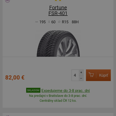
Fortune
FSR-401
195
60
R15
88H
+
Kúpiť
82,00 €
–
Expedujeme do 3-8 prac. dní
SKLADOM
Na predajni v Bratislave do 3-8 prac. dní.
Centrálny sklad ČR 12 ks.