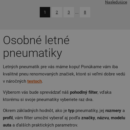
Nasledujúce
1
2
3
...
8
Osobné letné
pneumatiky
Letných pneumatík pre vás máme kopu! Ponúkame vám iba
kvalitné pneu renomovaných značiek, ktoré si veľmi dobre vedú
v náročných
testoch
.
Výberom vás bude sprevádzať náš
pohodlný filter
, vďaka
ktorému si svoje pneumatiky vyberiete raz dva.
Okrem základných hodnôt, ako je
typ
pneumatiky, jej
rozmery
a
profil
, vám filter umožní vyberať aj podľa
značky
,
názvu
,
modelu
auta
a ďalších praktických parametrov.