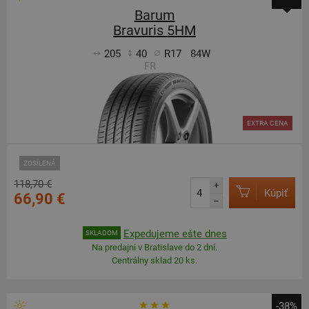
Barum
Bravuris 5HM
205
40
R17
84W
FR
EXTRA CENA
ZOSÍLENÁ
118,70 €
+
Kúpiť
66,90 €
–
Expedujeme ešte dnes
SKLADOM
Na predajni v Bratislave do 2 dní.
Centrálny sklad 20 ks.
-38%