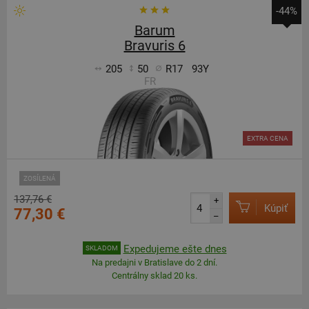
-44%
Barum
Bravuris 6
205
50
R17
93Y
FR
EXTRA CENA
ZOSÍLENÁ
137,76 €
+
Kúpiť
77,30 €
–
Expedujeme ešte dnes
SKLADOM
Na predajni v Bratislave do 2 dní.
Centrálny sklad 20 ks.