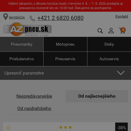
Vážení zákazníci, z dôvodu horúčav budú v termíne 4. 8. – 7. 8. 2026 predajňa aj
pneuservis otvorené len do 15:00 hod. Ďakujeme za pochopenie.
Kontakt
+421 2 6820 6080
NAVIGÁCIA
0
Pneumatiky
Motopneu
Disky
Príslušenstvo
Pneuservis
Autoservis
Upresniť parametre
Najpredávanejšie
Od najlacnejšieho
Od najdrahšieho
-38%