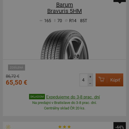
Barum
Bravuris 5HM
165
70
R14
85T
ZOSÍLENÁ
86,72 €
+
Kúpiť
65,50 €
–
Expedujeme do 3-8 prac. dní
SKLADOM
Na predajni v Bratislave do 3-8 prac. dní.
Centrálny sklad ČR 20 ks.
-44%