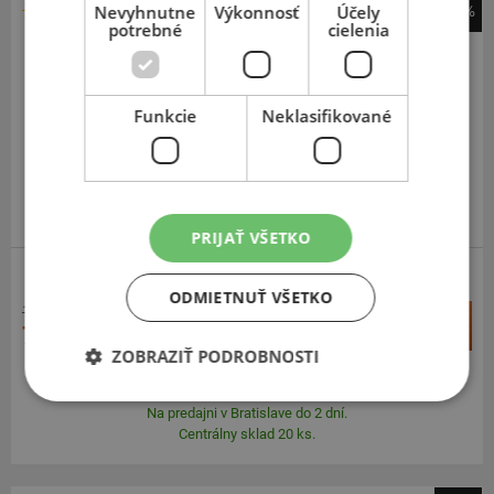
Nevyhnutne
Výkonnosť
Účely
-40%
potrebné
cielenia
Barum
Bravuris 5HM
195
45
R16
84V
Funkcie
Neklasifikované
FR
ODPORÚČAME
PRIJAŤ VŠETKO
ZOSÍLENÁ
ODMIETNUŤ VŠETKO
119,93 €
+
Kúpiť
71,90 €
–
ZOBRAZIŤ PODROBNOSTI
Expedujeme ešte dnes
SKLADOM
Na predajni v Bratislave do 2 dní.
Centrálny sklad 20 ks.