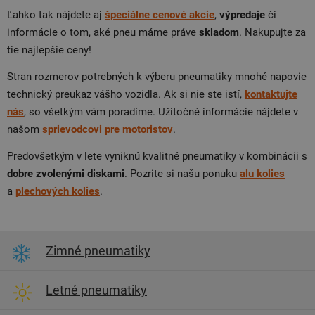
Ľahko tak nájdete aj
špeciálne cenové akcie
,
výpredaje
či
informácie o tom, aké pneu máme práve
skladom
. Nakupujte za
tie najlepšie ceny!
Stran rozmerov potrebných k výberu pneumatiky mnohé napovie
technický preukaz vášho vozidla. Ak si nie ste istí,
kontaktujte
nás
, so všetkým vám poradíme. Užitočné informácie nájdete v
našom
sprievodcovi
pre
motoristov
.
Predovšetkým v lete vyniknú kvalitné pneumatiky v kombinácii s
dobre zvolenými diskami
. Pozrite si našu ponuku
alu
kolies
a
plechových
kolies
.
Zimné pneumatiky
Letné pneumatiky