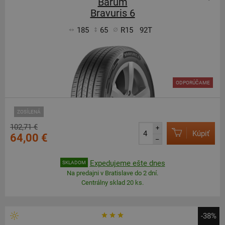
Barum
Bravuris 6
185
65
R15
92T
ODPORÚČAME
ZOSÍLENÁ
102,71 €
+
Kúpiť
64,00 €
–
Expedujeme ešte dnes
SKLADOM
Na predajni v Bratislave do 2 dní.
Centrálny sklad 20 ks.
-38%