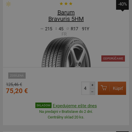
-40%
Barum
Bravuris 5HM
215
45
R17
91Y
FR
ODPORÚČAME
ZOSÍLENÁ
125,46 €
+
Kúpiť
75,20 €
–
Expedujeme ešte dnes
SKLADOM
Na predajni v Bratislave do 2 dní.
Centrálny sklad 20 ks.