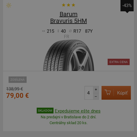
-43%
Barum
Bravuris 5HM
215
40
R17
87Y
FR
EXTRA CENA
ZOSÍLENÁ
138,99 €
+
Kúpiť
79,00 €
–
Expedujeme ešte dnes
SKLADOM
Na predajni v Bratislave do 2 dní.
Centrálny sklad 20 ks.