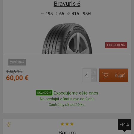
Bravuris 6
195
65
R15
95H
EXTRA CENA
ZOSÍLENÁ
103,94 €
+
Kúpiť
60,00 €
–
Expedujeme ešte dnes
SKLADOM
Na predajni v Bratislave do 2 dní.
Centrálny sklad 20 ks.
-44%
Barum