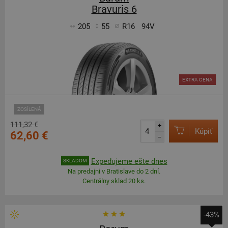
Bravuris 6
205
55
R16
94V
EXTRA CENA
ZOSÍLENÁ
111,32 €
+
Kúpiť
62,60 €
–
Expedujeme ešte dnes
SKLADOM
Na predajni v Bratislave do 2 dní.
Centrálny sklad 20 ks.
-43%