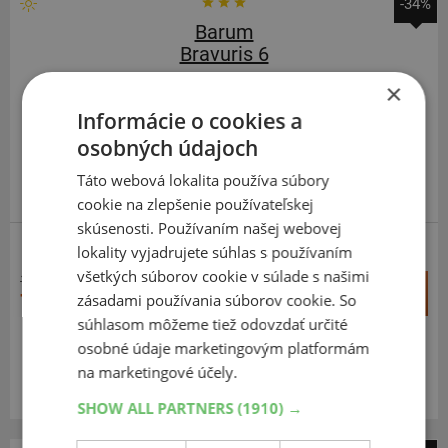
-34%
Barum
Bravuris 6
×
185
60
R15
88H
Informácie o cookies a
osobných údajoch
Táto webová lokalita používa súbory
cookie na zlepšenie používateľskej
skúsenosti. Používaním našej webovej
lokality vyjadrujete súhlas s používaním
ZOSÍLENÁ
všetkých súborov cookie v súlade s našimi
108,86 €
+
Kúpiť
zásadami používania súborov cookie. So
71,70 €
–
súhlasom môžeme tiež odovzdať určité
osobné údaje marketingovým platformám
Expedujeme budúci prac. deň
SKLADOM
na marketingové účely.
Na predajni v Bratislave do 2 dní.
Centrálny sklad 20 ks.
SHOW ALL PARTNERS
(1910) →