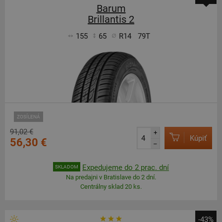
Barum
Brillantis 2
155
65
R14
79T
ZOSÍLENÁ
91,02 €
+
Kúpiť
56,30 €
–
Expedujeme do 2 prac. dní
SKLADOM
Na predajni v Bratislave do 2 dní.
Centrálny sklad 20 ks.
-43%