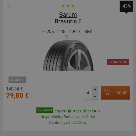
-43%
Barum
Bravuris 6
205
45
R17
88Y
FR
EXTRA CENA
ZOSÍLENÁ
140,84 €
+
Kúpiť
79,80 €
–
Expedujeme ešte dnes
SKLADOM
Na predajni v Bratislave do 2 dní.
Centrálny sklad 20 ks.