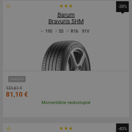
-38%
Barum
Bravuris 5HM
195
55
R16
91V
ZOSÍLENÁ
131,61 €
81,10 €
Momentálne nedostupné
-40%