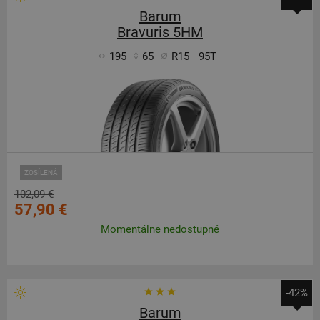
Barum
Bravuris 5HM
195
65
R15
95T
ZOSÍLENÁ
102,09 €
57,90 €
Momentálne nedostupné
-42%
Barum