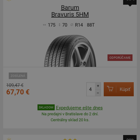
Barum
Bravuris 5HM
175
70
R14
88T
ODPORÚČAME
ZOSÍLENÁ
109,47 €
+
Kúpiť
67,70 €
–
Expedujeme ešte dnes
SKLADOM
Na predajni v Bratislave do 2 dní.
Centrálny sklad 20 ks.