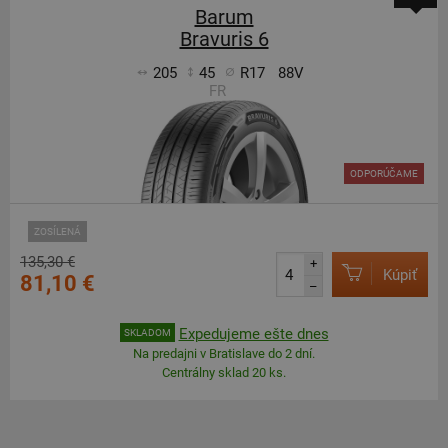
Barum
Bravuris 6
205
45
R17
88V
FR
ODPORÚČAME
ZOSÍLENÁ
135,30 €
+
Kúpiť
81,10 €
–
Expedujeme ešte dnes
SKLADOM
Na predajni v Bratislave do 2 dní.
Centrálny sklad 20 ks.