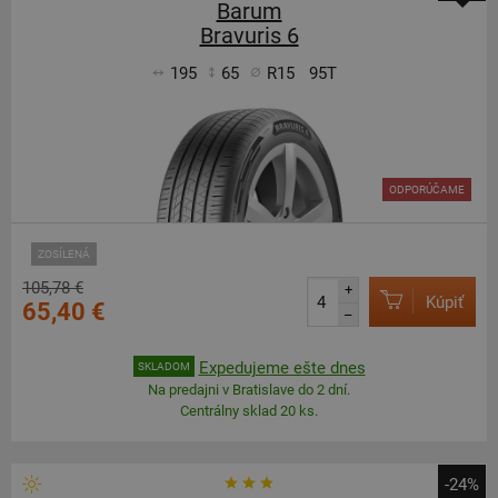
Barum
Bravuris 6
195
65
R15
95T
ODPORÚČAME
ZOSÍLENÁ
105,78 €
+
Kúpiť
65,40 €
–
Expedujeme ešte dnes
SKLADOM
Na predajni v Bratislave do 2 dní.
Centrálny sklad 20 ks.
-24%