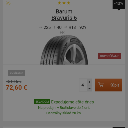
-40%
Barum
Bravuris 6
225
40
R18
92Y
FR
ODPORÚČAME
ZOSÍLENÁ
121,16 €
+
Kúpiť
72,60 €
–
Expedujeme ešte dnes
SKLADOM
Na predajni v Bratislave do 2 dní.
Centrálny sklad 20 ks.