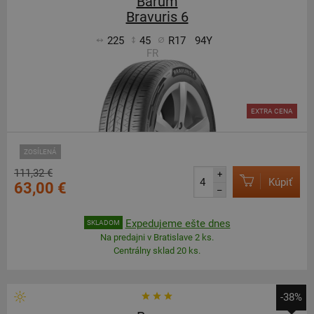
Barum
Bravuris 6
225
45
R17
94Y
FR
EXTRA CENA
ZOSÍLENÁ
111,32 €
+
Kúpiť
63,00 €
–
Expedujeme ešte dnes
SKLADOM
Na predajni v Bratislave 2 ks.
Centrálny sklad 20 ks.
-38%