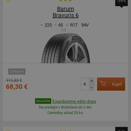
-39%
Barum
Bravuris 6
225
45
R17
94V
FR
ZOSÍLENÁ
111,32 €
+
Kúpiť
68,30 €
–
Expedujeme ešte dnes
SKLADOM
Na predajni v Bratislave do 2 dní.
Centrálny sklad 20 ks.