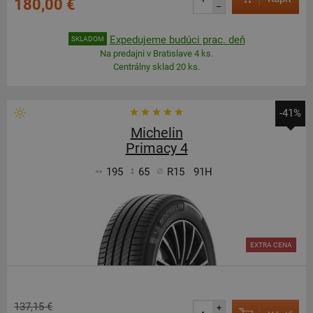
180,00 €
–
Expedujeme budúci prac. deň
SKLADOM
Na predajni v Bratislave 4 ks.
Centrálny sklad 20 ks.
-41%
Michelin
Primacy 4
195
65
R15
91H
EXTRA CENA
137,15 €
+