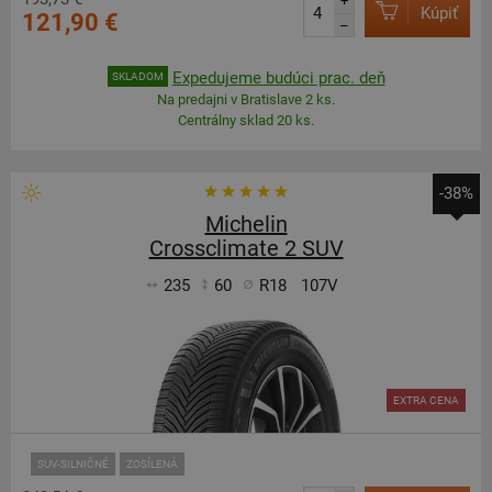
+
Kúpiť
121,90 €
–
Expedujeme budúci prac. deň
SKLADOM
Na predajni v Bratislave 2 ks.
Centrálny sklad 20 ks.
-38%
Michelin
Crossclimate 2 SUV
235
60
R18
107V
EXTRA CENA
SUV-SILNIČNÉ
ZOSÍLENÁ