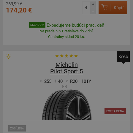
269,99 €
+
Kúpiť
174,20 €
–
Expedujeme budúci prac. deň
SKLADOM
Na predajni v Bratislave do 2 dní.
Centrálny sklad 20 ks.
-39%
Michelin
Pilot Sport 5
255
40
R20
101Y
FR
EXTRA CENA
ZOSÍLENÁ