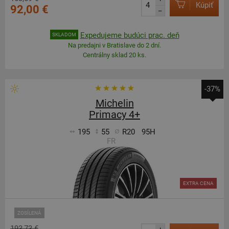
Kúpiť
92,00 €
–
Expedujeme budúci prac. deň
SKLADOM
Na predajni v Bratislave do 2 dní.
Centrálny sklad 20 ks.
-37%
Michelin
Primacy 4+
195
55
R20
95H
FR
EXTRA CENA
ZOSÍLENÁ
193,73 €