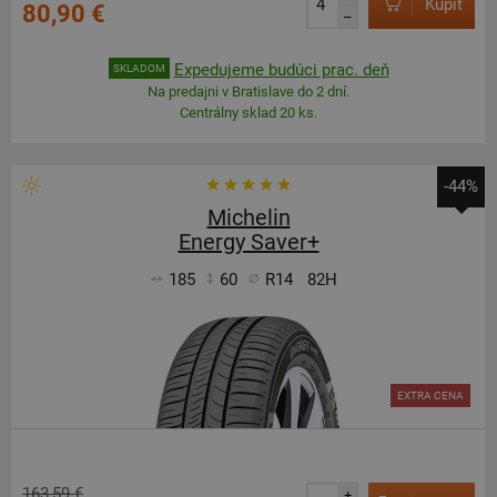
Kúpiť
80,90 €
–
Expedujeme budúci prac. deň
SKLADOM
Na predajni v Bratislave do 2 dní.
Centrálny sklad 20 ks.
-44%
Michelin
Energy Saver+
185
60
R14
82H
EXTRA CENA
163,59 €
+