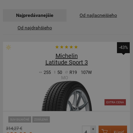
Najpredávanejšie
Od najlacnejšieho
Od najdrahšieho
-43%
Michelin
Latitude Sport 3
255
50
R19
107W
MO
EXTRA CENA
SUV-SILNIČNÉ
ZOSÍLENÁ
314,27 €
+
Kúpiť