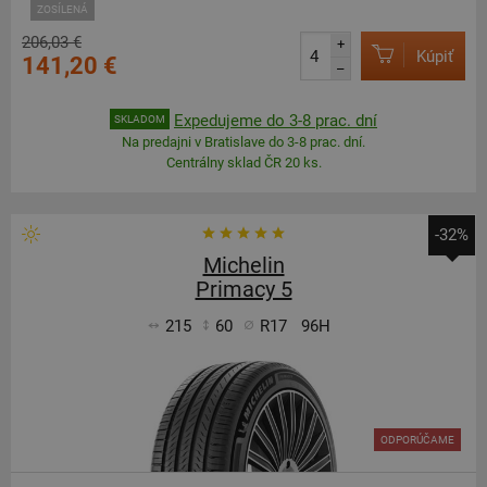
ZOSÍLENÁ
206,03 €
+
Kúpiť
141,20 €
–
Expedujeme do 3-8 prac. dní
SKLADOM
Na predajni v Bratislave do 3-8 prac. dní.
Centrálny sklad ČR 20 ks.
-32%
Michelin
Primacy 5
215
60
R17
96H
ODPORÚČAME