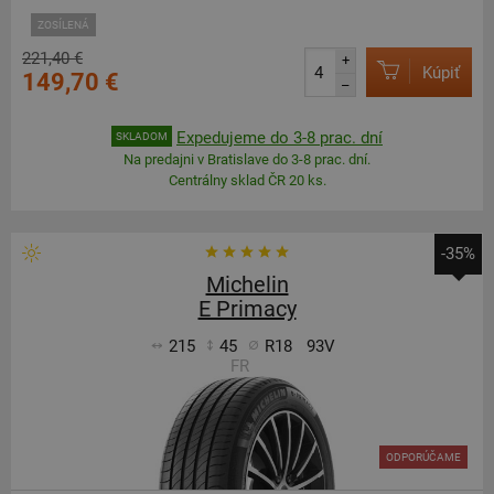
ZOSÍLENÁ
221,40 €
+
Kúpiť
149,70 €
–
Expedujeme do 3-8 prac. dní
SKLADOM
Na predajni v Bratislave do 3-8 prac. dní.
Centrálny sklad ČR 20 ks.
-35%
Michelin
E Primacy
215
45
R18
93V
FR
ODPORÚČAME