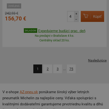
ZOSÍLENÁ
242,93 €
+
Kúpiť
156,70 €
–
Expedujeme budúci prac. deň
SKLADOM
Na predajni v Bratislave 4 ks.
Centrálny sklad 20 ks.
Nasledujúce
1
2
3
...
75
V e-shope
AZ-pneu.sk
ponúkame široký výber letných
pneumatík Michelin za najlepšie ceny. Vďaka spolupráci s
kvalitnými dodávateľmi garantujeme prvotriednu kvalitu a dlhú