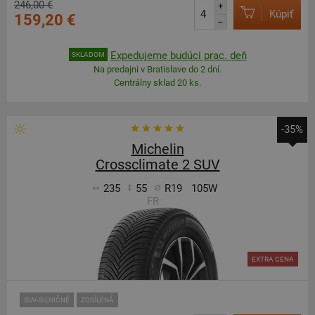
246,00 €
+
Kúpiť
159,20 €
–
Expedujeme budúci prac. deň
SKLADOM
Na predajni v Bratislave do 2 dní.
Centrálny sklad 20 ks.
-35%
Michelin
Crossclimate 2 SUV
235
55
R19
105W
FR
EXTRA CENA
SUV-SILNIČNÉ
ZOSÍLENÁ