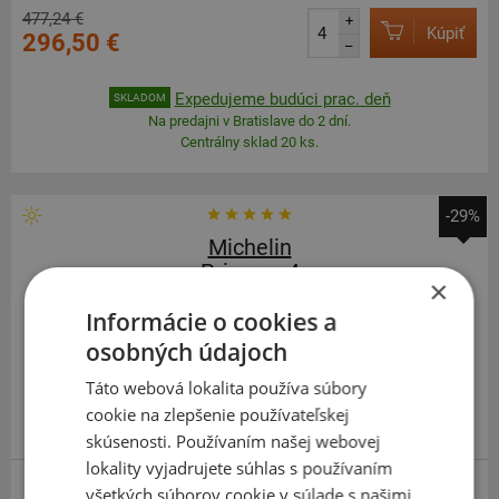
477,24 €
+
Kúpiť
296,50 €
–
Expedujeme budúci prac. deň
SKLADOM
Na predajni v Bratislave do 2 dní.
Centrálny sklad 20 ks.
-29%
Michelin
Primacy 4
×
195
60
R15
88V
Informácie o cookies a
osobných údajoch
Táto webová lokalita používa súbory
cookie na zlepšenie používateľskej
ODPORÚČAME
skúsenosti. Používaním našej webovej
lokality vyjadrujete súhlas s používaním
všetkých súborov cookie v súlade s našimi