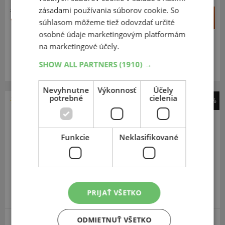
zásadami používania súborov cookie. So
158,06 €
+
Kúpiť
111,50 €
súhlasom môžeme tiež odovzdať určité
–
osobné údaje marketingovým platformám
na marketingové účely.
Expedujeme budúci prac. deň
SKLADOM
Na predajni v Bratislave do 2 dní.
SHOW ALL PARTNERS
(1910) →
Centrálny sklad 20 ks.
Nevyhnutne
Výkonnosť
Účely
potrebné
cielenia
-30%
Michelin
Primacy 5
Funkcie
Neklasifikované
205
55
R16
94H
FR
PRIJAŤ VŠETKO
ODPORÚČAME
ODMIETNUŤ VŠETKO
ZOSÍLENÁ