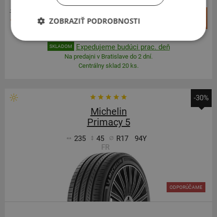
166,67 €
+
Kúpiť
ZOBRAZIŤ PODROBNOSTI
117,20 €
–
Expedujeme budúci prac. deň
SKLADOM
Na predajni v Bratislave do 2 dní.
Centrálny sklad 20 ks.
-30%
Michelin
Primacy 5
235
45
R17
94Y
FR
ODPORÚČAME