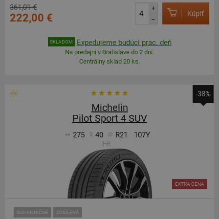
361,01 €
+
Kúpiť
222,00 €
–
Expedujeme budúci prac. deň
SKLADOM
Na predajni v Bratislave do 2 dní.
Centrálny sklad 20 ks.
-38%
Michelin
Pilot Sport 4 SUV
275
40
R21
107Y
FR
EXTRA CENA
SUV-SILNIČNÉ
ZOSÍLENÁ