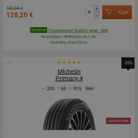
182,04 €
+
Kúpiť
128,20 €
–
Expedujeme budúci prac. deň
SKLADOM
Na predajni v Bratislave do 2 dní.
Centrálny sklad 20 ks.
-35%
Michelin
Primacy 4
205
65
R15
94H
ODPORÚČAME