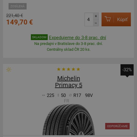
ZOSÍLENÁ
221,40 €
+
Kúpiť
149,70 €
–
Expedujeme do 3-8 prac. dní
SKLADOM
Na predajni v Bratislave do 3-8 prac. dní.
Centrálny sklad ČR 20 ks.
-32%
Michelin
Primacy 5
225
50
R17
98V
FR
ODPORÚČAME