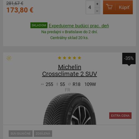
281,67 €
+
Kúpiť
173,80 €
–
Expedujeme budúci prac. deň
SKLADOM
Na predajni v Bratislave do 2 dní.
Centrálny sklad 20 ks.
-35%
Michelin
Crossclimate 2 SUV
255
55
R18
109W
FR
EXTRA CENA
SUV-SILNIČNÉ
ZOSÍLENÁ