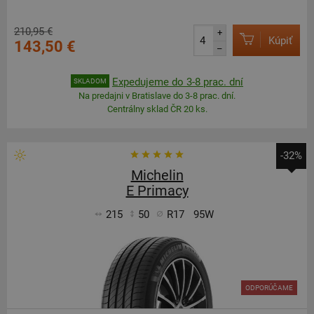
210,95 €
+
Kúpiť
143,50 €
–
Expedujeme do 3-8 prac. dní
SKLADOM
Na predajni v Bratislave do 3-8 prac. dní.
Centrálny sklad ČR 20 ks.
-32%
Michelin
E Primacy
215
50
R17
95W
ODPORÚČAME