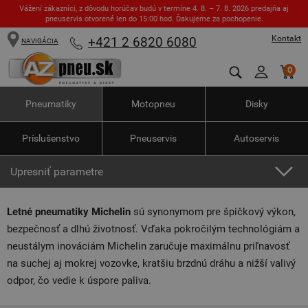
Vážení zákazníci, z dôvodu horúčav budú v termíne 4. 8. – 7. 8. 2026 predajňa aj
pneuservis otvorené len do 15:00 hod. Ďakujeme za pochopenie.
Kontakt
+421 2 6820 6080
NAVIGÁCIA
0
Pneumatiky
Motopneu
Disky
Príslušenstvo
Pneuservis
Autoservis
Upresniť parametre
Letné pneumatiky Michelin
sú synonymom pre špičkový výkon,
bezpečnosť a dlhú životnosť. Vďaka pokročilým technológiám a
neustálym inováciám Michelin zaručuje maximálnu priľnavosť
na suchej aj mokrej vozovke, kratšiu brzdnú dráhu a nižší valivý
odpor, čo vedie k úspore paliva.