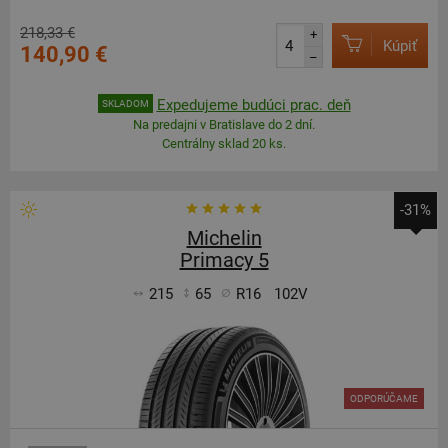
218,33 €
+
Kúpiť
140,90 €
–
Expedujeme budúci prac. deň
SKLADOM
Na predajni v Bratislave do 2 dní.
Centrálny sklad 20 ks.
-31%
Michelin
Primacy 5
215
65
R16
102V
ODPORÚČAME