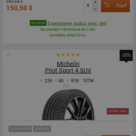
243,54 €
+
Kúpiť
150,50 €
–
Expedujeme budúci prac. deň
SKLADOM
Na predajni v Bratislave do 2 dní.
Centrálny sklad 20 ks.
-35%
Michelin
Pilot Sport 4 SUV
235
60
R18
107W
FR
EXTRA CENA
SUV-SILNIČNÉ
ZOSÍLENÁ