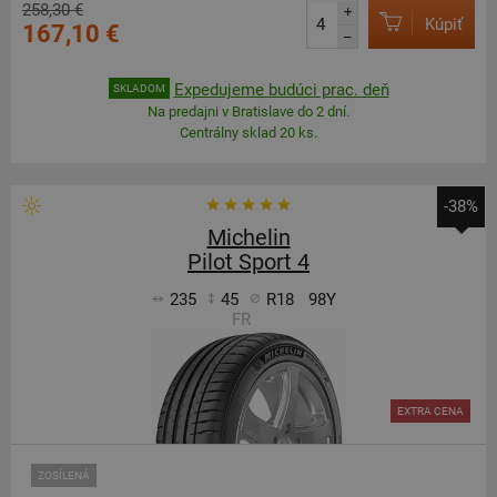
258,30 €
+
Kúpiť
167,10 €
–
Expedujeme budúci prac. deň
SKLADOM
Na predajni v Bratislave do 2 dní.
Centrálny sklad 20 ks.
-38%
Michelin
Pilot Sport 4
235
45
R18
98Y
FR
EXTRA CENA
ZOSÍLENÁ