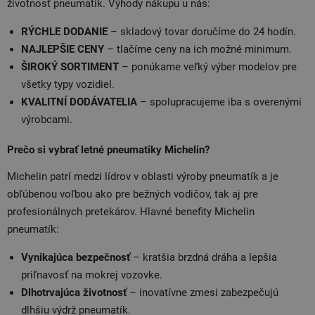
životnosť pneumatík. Výhody nákupu u nás:
RÝCHLE DODANIE
– skladový tovar doručíme do 24 hodín.
NAJLEPŠIE CENY
– tlačíme ceny na ich možné minimum.
ŠIROKÝ SORTIMENT
– ponúkame veľký výber modelov pre
všetky typy vozidiel.
KVALITNÍ DODÁVATELIA
– spolupracujeme iba s overenými
výrobcami.
Prečo si vybrať letné pneumatiky Michelin?
Michelin patrí medzi lídrov v oblasti výroby pneumatík a je
obľúbenou voľbou ako pre bežných vodičov, tak aj pre
profesionálnych pretekárov. Hlavné benefity Michelin
pneumatík:
Vynikajúca bezpečnosť
– kratšia brzdná dráha a lepšia
priľnavosť na mokrej vozovke.
Dlhotrvajúca životnosť
– inovatívne zmesi zabezpečujú
dlhšiu výdrž pneumatík.