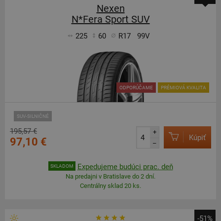
Nexen
N*Fera Sport SUV
225
60
R17
99V
ODPORÚČAME
PRÉMIOVÁ KVALITA
SUV-SILNIČNÉ
195,57 €
+
Kúpiť
97,10 €
–
Expedujeme budúci prac. deň
SKLADOM
Na predajni v Bratislave do 2 dní.
Centrálny sklad 20 ks.
-51%