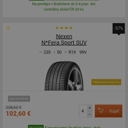
Na predajni v Bratislave do 3-8 prac. dní.
Centrálny sklad ČR 20 ks.
-57%
Nexen
N*Fera Sport SUV
235
50
R19
99V
PRÉMIOVÁ KVALITA
SUV-SILNIČNÉ
238,62 €
+
Kúpiť
102,60 €
–
Expedujeme budúci prac. deň
SKLADOM