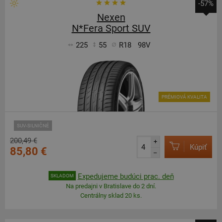
-57%
Nexen
N*Fera Sport SUV
225
55
R18
98V
PRÉMIOVÁ KVALITA
SUV-SILNIČNÉ
200,49 €
+
Kúpiť
85,80 €
–
Expedujeme budúci prac. deň
SKLADOM
Na predajni v Bratislave do 2 dní.
Centrálny sklad 20 ks.