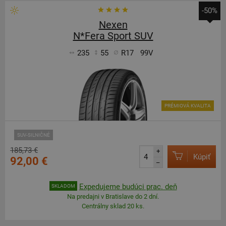
-50%
Nexen
N*Fera Sport SUV
235
55
R17
99V
PRÉMIOVÁ KVALITA
SUV-SILNIČNÉ
185,73 €
+
Kúpiť
92,00 €
–
Expedujeme budúci prac. deň
SKLADOM
Na predajni v Bratislave do 2 dní.
Centrálny sklad 20 ks.