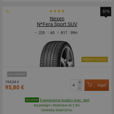
-51%
Nexen
N*Fera Sport SUV
225
60
R17
99H
PRÉMIOVÁ KVALITA
SUV-SILNIČNÉ
194,34 €
+
Kúpiť
95,80 €
–
Expedujeme budúci prac. deň
SKLADOM
Na predajni v Bratislave do 2 dní.
Centrálny sklad 20 ks.