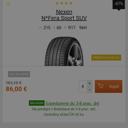
-47%
Nexen
N*Fera Sport SUV
215
60
R17
96H
PRÉMIOVÁ KVALITA
SUV-SILNIČNÉ
161,13 €
+
Kúpiť
86,00 €
–
Expedujeme do 3-8 prac. dní
SKLADOM
Na predajni v Bratislave do 3-8 prac. dní.
Centrálny sklad ČR 20 ks.