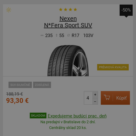
-50%
Nexen
N*Fera Sport SUV
235
55
R17
103V
PRÉMIOVÁ KVALITA
SUV-SILNIČNÉ
ZOSÍLENÁ
188,19 €
+
Kúpiť
93,30 €
–
Expedujeme budúci prac. deň
SKLADOM
Na predajni v Bratislave do 2 dní.
Centrálny sklad 20 ks.