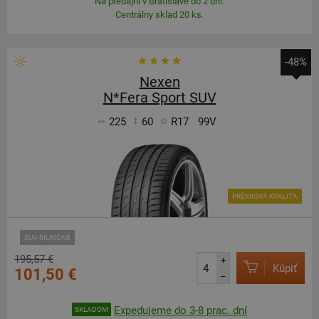
Na predajni v Bratislave do 2 dní.
Centrálny sklad 20 ks.
-48%
Nexen
N*Fera Sport SUV
225
60
R17
99V
PRÉMIOVÁ KVALITA
SUV-SILNIČNÉ
195,57 €
+
Kúpiť
101,50 €
–
Expedujeme do 3-8 prac. dní
SKLADOM