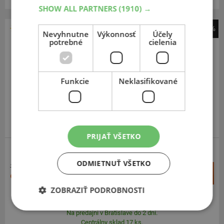
SHOW ALL PARTNERS
(1910) →
-41%
Nevyhnutne
Výkonnosť
Účely
Nexen
potrebné
cielenia
N*Fera Sport SUV
235
65
R17
104H
Funkcie
Neklasifikované
PRÉMIOVÁ KVALITA
PRIJAŤ VŠETKO
SUV-SILNIČNÉ
ODMIETNUŤ VŠETKO
168,51 €
+
Kúpiť
99,70 €
–
ZOBRAZIŤ PODROBNOSTI
Expedujeme do 2 prac. dní
SKLADOM
Na predajni v Bratislave do 2 dní.
Centrálny sklad 17 ks.