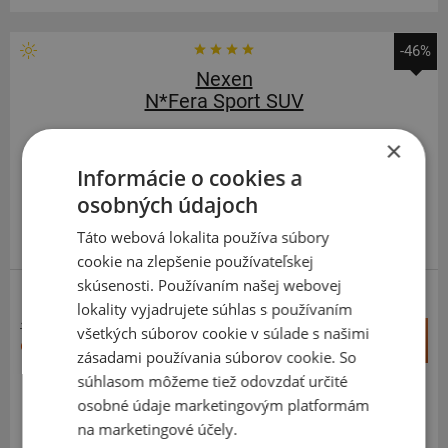
-46%
Nexen
N*Fera Sport SUV
235
65
R17
108V
×
Informácie o cookies a
osobných údajoch
Táto webová lokalita používa súbory
PRÉMIOVÁ KVALITA
cookie na zlepšenie používateľskej
skúsenosti. Používaním našej webovej
SUV-SILNIČNÉ
ZOSÍLENÁ
lokality vyjadrujete súhlas s používaním
184,50 €
+
všetkých súborov cookie v súlade s našimi
Kúpiť
99,30 €
–
zásadami používania súborov cookie. So
súhlasom môžeme tiež odovzdať určité
Expedujeme do 3-8 prac. dní
SKLADOM
osobné údaje marketingovým platformám
Na predajni v Bratislave do 3-8 prac. dní.
na marketingové účely.
Centrálny sklad ČR 20 ks.