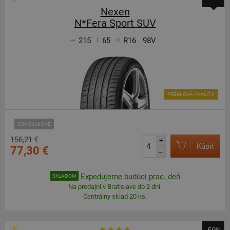
Nexen
N*Fera Sport SUV
215
65
R16
98V
PRÉMIOVÁ KVALITA
SUV-SILNIČNÉ
156,21 €
+
Kúpiť
77,30 €
–
Expedujeme budúci prac. deň
SKLADOM
Na predajni v Bratislave do 2 dní.
Centrálny sklad 20 ks.