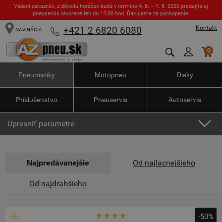
Vážení zákazníci, z dôvodu horúčav budú v termíne 4. 8. – 7. 8. 2026 predajňa aj
pneuservis otvorené len do 15:00 hod. Ďakujeme za pochopenie.
Kontakt
+421 2 6820 6080
NAVIGÁCIA
0
Pneumatiky
Motopneu
Disky
Príslušenstvo
Pneuservis
Autoservis
Upresniť parametre
Najpredávanejšie
Od najlacnejšieho
Od najdrahšieho
-50%