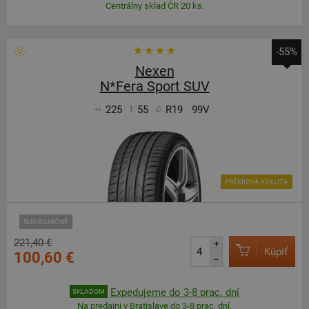
Centrálny sklad ČR 20 ks.
-55%
Nexen
N*Fera Sport SUV
225
55
R19
99V
PRÉMIOVÁ KVALITA
SUV-SILNIČNÉ
221,40 €
+
Kúpiť
100,60 €
–
Expedujeme do 3-8 prac. dní
SKLADOM
Na predajni v Bratislave do 3-8 prac. dní.