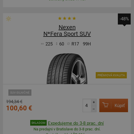
-48%
Nexen
N*Fera Sport SUV
225
60
R17
99H
PRÉMIOVÁ KVALITA
SUV-SILNIČNÉ
194,34 €
+
Kúpiť
100,60 €
–
Expedujeme do 3-8 prac. dní
SKLADOM
Na predajni v Bratislave do 3-8 prac. dní.