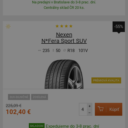
Na predajni v Bratislave do 3-8 prac. dní.
Centrálny sklad ČR 20 ks.
-55%
Nexen
N*Fera Sport SUV
235
50
R18
101V
PRÉMIOVÁ KVALITA
SUV-SILNIČNÉ
ZOSÍLENÁ
225,09 €
+
Kúpiť
102,40 €
–
Expedujeme do 3-8 prac. dní
SKLADOM