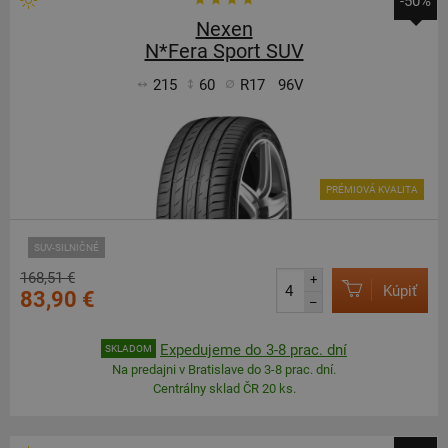
-50%
Nexen
N*Fera Sport SUV
215
60
R17
96V
PRÉMIOVÁ KVALITA
SUV-SILNIČNÉ
168,51 €
+
Kúpiť
83,90 €
–
Expedujeme do 3-8 prac. dní
SKLADOM
Na predajni v Bratislave do 3-8 prac. dní.
Centrálny sklad ČR 20 ks.