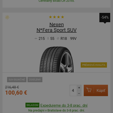
Centrálny sklad ČR 20 ks.
-54%
Nexen
N*Fera Sport SUV
215
55
R18
99V
PRÉMIOVÁ KVALITA
SUV-SILNIČNÉ
ZOSÍLENÁ
216,48 €
+
Kúpiť
100,60 €
–
Expedujeme do 3-8 prac. dní
SKLADOM
Na predajni v Bratislave do 3-8 prac. dní.