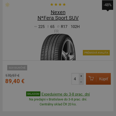
-48%
Nexen
N*Fera Sport SUV
225
65
R17
102H
FR
PRÉMIOVÁ KVALITA
SUV-SILNIČNÉ
170,97 €
+
Kúpiť
89,40 €
–
Expedujeme do 3-8 prac. dní
SKLADOM
Na predajni v Bratislave do 3-8 prac. dní.
Centrálny sklad ČR 20 ks.