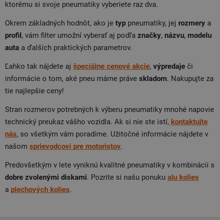
ktorému si svoje pneumatiky vyberiete raz dva.
Okrem základných hodnôt, ako je
typ
pneumatiky, jej
rozmery
a
profil
, vám filter umožní vyberať aj podľa
značky
,
názvu
,
modelu
auta
a ďalších praktických parametrov.
Ľahko tak nájdete aj
špeciálne cenové akcie
,
výpredaje
či
informácie o tom, aké pneu máme práve
skladom
. Nakupujte za
tie najlepšie ceny!
Stran rozmerov potrebných k výberu pneumatiky mnohé napovie
technický preukaz vášho vozidla. Ak si nie ste istí,
kontaktujte
nás
, so všetkým vám poradíme. Užitočné informácie nájdete v
našom
sprievodcovi
pre
motoristov
.
Predovšetkým v lete vyniknú kvalitné pneumatiky v kombinácii s
dobre zvolenými diskami
. Pozrite si našu ponuku
alu
kolies
a
plechových
kolies
.