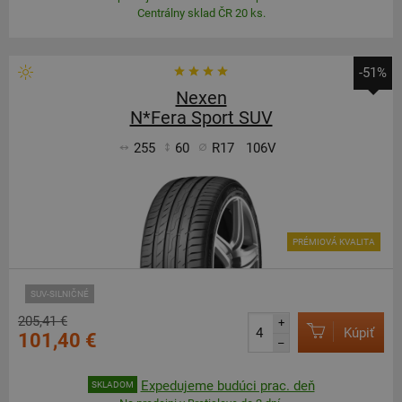
Centrálny sklad ČR 20 ks.
-51%
Nexen
N*Fera Sport SUV
255
60
R17
106V
PRÉMIOVÁ KVALITA
SUV-SILNIČNÉ
205,41 €
+
Kúpiť
101,40 €
–
Expedujeme budúci prac. deň
SKLADOM