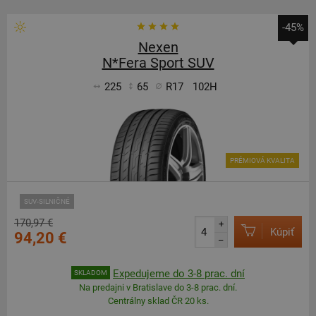
-45%
Nexen
N*Fera Sport SUV
225
65
R17
102H
PRÉMIOVÁ KVALITA
SUV-SILNIČNÉ
170,97 €
+
Kúpiť
94,20 €
–
Expedujeme do 3-8 prac. dní
SKLADOM
Na predajni v Bratislave do 3-8 prac. dní.
Centrálny sklad ČR 20 ks.