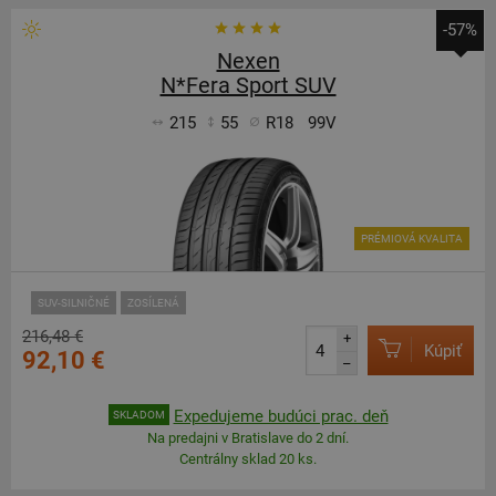
-57%
Nexen
N*Fera Sport SUV
215
55
R18
99V
PRÉMIOVÁ KVALITA
SUV-SILNIČNÉ
ZOSÍLENÁ
216,48 €
+
Kúpiť
92,10 €
–
Expedujeme budúci prac. deň
SKLADOM
Na predajni v Bratislave do 2 dní.
Centrálny sklad 20 ks.