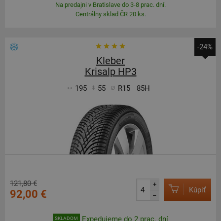
Na predajni v Bratislave do 3-8 prac. dní.
Centrálny sklad ČR 20 ks.
-24%
Kleber
Krisalp HP3
195
55
R15
85H
121,80 €
+
Kúpiť
92,00 €
–
Expedujeme do 2 prac. dní
SKLADOM