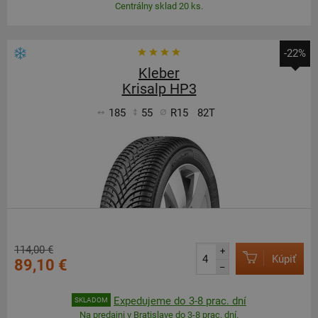
Centrálny sklad 20 ks.
-22%
Kleber
Krisalp HP3
185
55
R15
82T
114,00 €
+
Kúpiť
89,10 €
–
Expedujeme do 3-8 prac. dní
SKLADOM
Na predajni v Bratislave do 3-8 prac. dní.