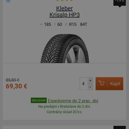
-19%
Kleber
Krisalp HP3
185
60
R15
84T
85,80 €
+
Kúpiť
69,30 €
–
Expedujeme do 2 prac. dní
SKLADOM
Na predajni v Bratislave do 2 dní.
Centrálny sklad 20 ks.