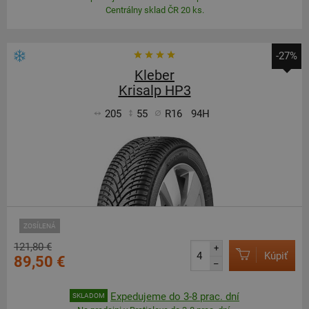
Centrálny sklad ČR 20 ks.
-27%
Kleber
Krisalp HP3
205
55
R16
94H
ZOSÍLENÁ
121,80 €
+
Kúpiť
89,50 €
–
Expedujeme do 3-8 prac. dní
SKLADOM