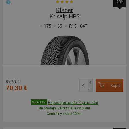
-20%
Kleber
Krisalp HP3
175
65
R15
84T
87,60 €
+
Kúpiť
70,30 €
–
Expedujeme do 2 prac. dní
SKLADOM
Na predajni v Bratislave do 2 dní.
Centrálny sklad 20 ks.