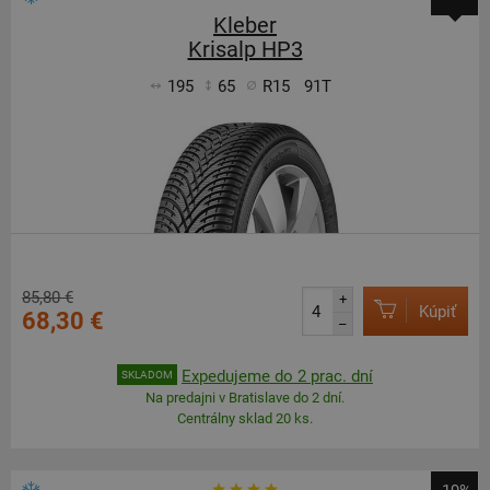
Kleber
Krisalp HP3
195
65
R15
91T
85,80 €
+
Kúpiť
68,30 €
–
Expedujeme do 2 prac. dní
SKLADOM
Na predajni v Bratislave do 2 dní.
Centrálny sklad 20 ks.