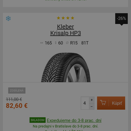
-26%
Kleber
Krisalp HP3
165
60
R15
81T
ZOSÍLENÁ
111,00 €
+
Kúpiť
82,60 €
–
Expedujeme do 3-8 prac. dní
SKLADOM
Na predajni v Bratislave do 3-8 prac. dní.