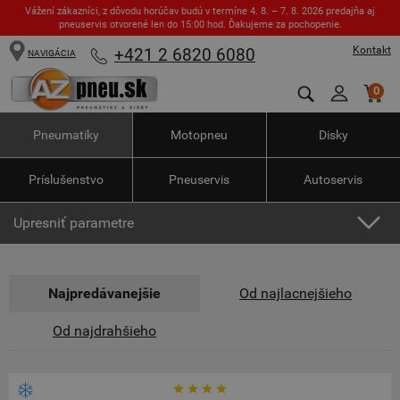
Vážení zákazníci, z dôvodu horúčav budú v termíne 4. 8. – 7. 8. 2026 predajňa aj
pneuservis otvorené len do 15:00 hod. Ďakujeme za pochopenie.
Kontakt
+421 2 6820 6080
NAVIGÁCIA
0
Pneumatiky
Motopneu
Disky
Príslušenstvo
Pneuservis
Autoservis
Upresniť parametre
Najpredávanejšie
Od najlacnejšieho
Od najdrahšieho