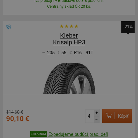
Na predajni v Bratislave do 3-8 prac. dní.
Centrálny sklad ČR 20 ks.
-21%
Kleber
Krisalp HP3
205
55
R16
91T
114,60 €
+
Kúpiť
90,10 €
–
Expedujeme budúci prac. deň
SKLADOM