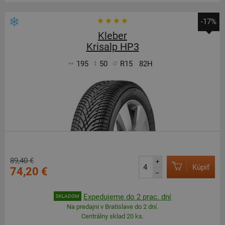
-17%
Kleber
Krisalp HP3
195
50
R15
82H
89,40 €
+
Kúpiť
74,20 €
–
Expedujeme do 2 prac. dní
SKLADOM
Na predajni v Bratislave do 2 dní.
Centrálny sklad 20 ks.