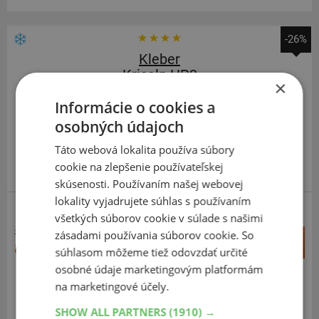
-26%
Kleber
Krisalp HP3
×
165
60
R15
77T
Informácie o cookies a
FR
osobných údajoch
Táto webová lokalita používa súbory
cookie na zlepšenie používateľskej
skúsenosti. Používaním našej webovej
lokality vyjadrujete súhlas s používaním
všetkých súborov cookie v súlade s našimi
109,20 €
zásadami používania súborov cookie. So
+
Kúpiť
81,30 €
súhlasom môžeme tiež odovzdať určité
–
osobné údaje marketingovým platformám
Expedujeme do 3-8 prac. dní
na marketingové účely.
SKLADOM
Na predajni v Bratislave do 3-8 prac. dní.
SHOW ALL PARTNERS
(1910) →
Centrálny sklad ČR 20 ks.