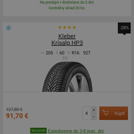
Na predajni v Bratislave do 2 dní.
Centrálny sklad 20 ks.
-28%
Kleber
Krisalp HP3
205
60
R16
92T
FR
127,80 €
+
Kúpiť
91,70 €
–
Expedujeme do 3-8 prac. dní
SKLADOM