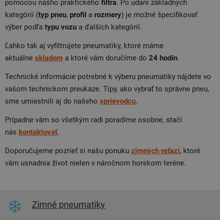
pomocou nášho praktického
filtra
. Po udaní základných
kategórií (
typ pneu
,
profil
a
rozmery
) je možné špecifikovať
výber podľa
typu
vozu
a ďalších kategórií.
Ľahko tak aj vyfiltrujete pneumatiky, ktoré máme
aktuálne
skladom
a ktoré vám doručíme do
24 hodín
.
Technické informácie potrebné k výberu pneumatiky nájdete vo
vašom technickom preukaze. Tipy, ako vybrať to správne pneu,
sme umiestnili aj do našeho
sprievodcu
.
Prípadne vám so všetkým radi poradíme osobne, stačí
nás
kontaktovať
.
Doporučujeme pozrieť si našu ponuku
zimných reťazí
, ktoré
vám usnadnia život nielen v náročnom horskom teréne.
Zimné pneumatiky