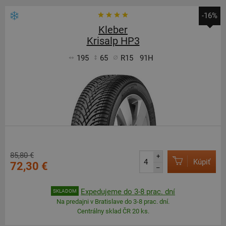
-16%
Kleber
Krisalp HP3
195
65
R15
91H
85,80 €
+
Kúpiť
72,30 €
–
Expedujeme do 3-8 prac. dní
SKLADOM
Na predajni v Bratislave do 3-8 prac. dní.
Centrálny sklad ČR 20 ks.