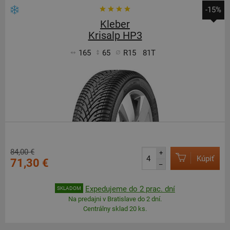
-15%
Kleber
Krisalp HP3
165
65
R15
81T
84,00 €
+
Kúpiť
71,30 €
–
Expedujeme do 2 prac. dní
SKLADOM
Na predajni v Bratislave do 2 dní.
Centrálny sklad 20 ks.