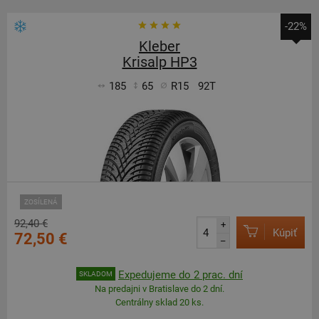
-22%
Kleber
Krisalp HP3
185
65
R15
92T
ZOSÍLENÁ
92,40 €
+
Kúpiť
72,50 €
–
Expedujeme do 2 prac. dní
SKLADOM
Na predajni v Bratislave do 2 dní.
Centrálny sklad 20 ks.