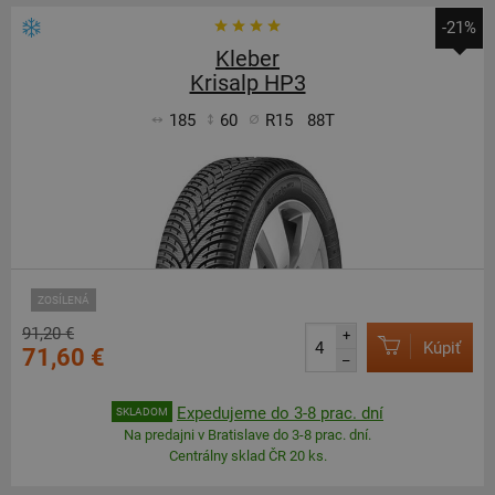
-21%
Kleber
Krisalp HP3
185
60
R15
88T
ZOSÍLENÁ
91,20 €
+
Kúpiť
71,60 €
–
Expedujeme do 3-8 prac. dní
SKLADOM
Na predajni v Bratislave do 3-8 prac. dní.
Centrálny sklad ČR 20 ks.