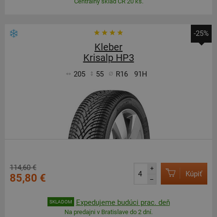
Centrálny sklad ČR 20 ks.
-25%
Kleber
Krisalp HP3
205
55
R16
91H
114,60 €
+
Kúpiť
85,80 €
–
Expedujeme budúci prac. deň
SKLADOM
Na predajni v Bratislave do 2 dní.