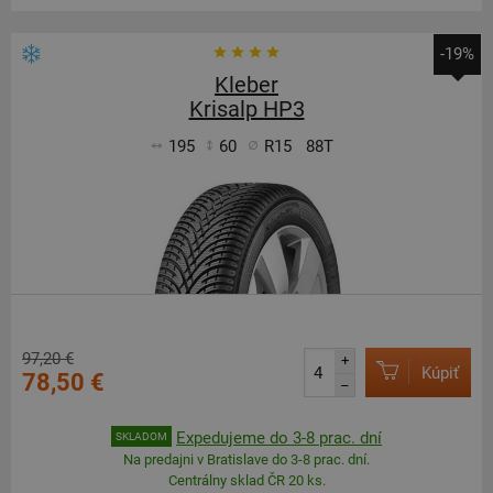
-19%
Kleber
Krisalp HP3
195
60
R15
88T
97,20 €
+
Kúpiť
78,50 €
–
Expedujeme do 3-8 prac. dní
SKLADOM
Na predajni v Bratislave do 3-8 prac. dní.
Centrálny sklad ČR 20 ks.