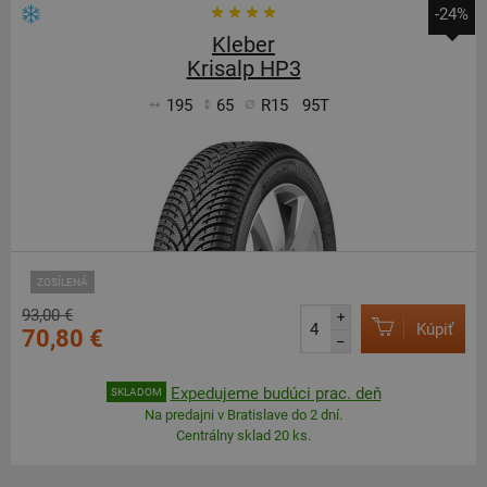
-24%
Kleber
Krisalp HP3
195
65
R15
95T
ZOSÍLENÁ
93,00 €
+
Kúpiť
70,80 €
–
Expedujeme budúci prac. deň
SKLADOM
Na predajni v Bratislave do 2 dní.
Centrálny sklad 20 ks.