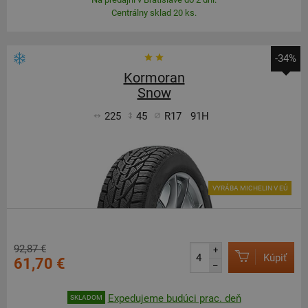
Centrálny sklad 20 ks.
-34%
Kormoran
Snow
225
45
R17
91H
VYRÁBA MICHELIN V EÚ
92,87 €
+
Kúpiť
61,70 €
–
Expedujeme budúci prac. deň
SKLADOM