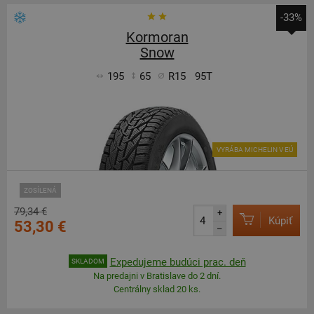
-33%
Kormoran
Snow
195
65
R15
95T
VYRÁBA MICHELIN V EÚ
ZOSÍLENÁ
79,34 €
+
Kúpiť
53,30 €
–
Expedujeme budúci prac. deň
SKLADOM
Na predajni v Bratislave do 2 dní.
Centrálny sklad 20 ks.