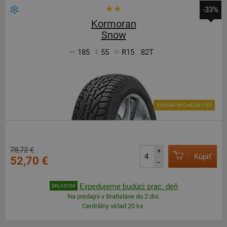
-33%
Kormoran
Snow
185
55
R15
82T
VYRÁBA MICHELIN V EÚ
78,72 €
+
Kúpiť
52,70 €
–
Expedujeme budúci prac. deň
SKLADOM
Na predajni v Bratislave do 2 dní.
Centrálny sklad 20 ks.