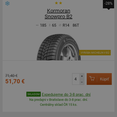
-28%
Kormoran
Snowpro B2
185
65
R14
86T
VYRÁBA MICHELIN V EÚ
71,40 €
+
Kúpiť
51,70 €
–
Expedujeme do 3-8 prac. dní
SKLADOM
Na predajni v Bratislave do 3-8 prac. dní.
Centrálny sklad ČR 15 ks.