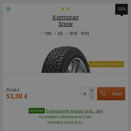
-33%
Kormoran
Snow
195
65
R15
91H
VYRÁBA MICHELIN V EÚ
79,34 €
+
Kúpiť
53,30 €
–
Expedujeme budúci prac. deň
SKLADOM
Na predajni v Bratislave do 2 dní.
Centrálny sklad 20 ks.