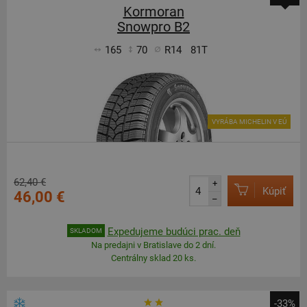
Kormoran
Snowpro B2
165
70
R14
81T
VYRÁBA MICHELIN V EÚ
62,40 €
+
Kúpiť
46,00 €
–
Expedujeme budúci prac. deň
SKLADOM
Na predajni v Bratislave do 2 dní.
Centrálny sklad 20 ks.
-33%