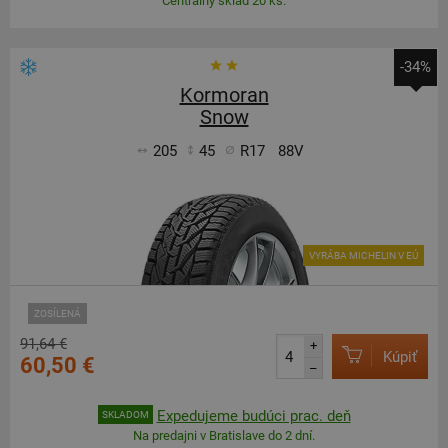
Centrálny sklad 20 ks.
-34%
Kormoran
Snow
205
45
R17
88V
VYRÁBA MICHELIN V EÚ
ZOSÍLENÁ
91,64 €
+
Kúpiť
60,50 €
–
Expedujeme budúci prac. deň
SKLADOM
Na predajni v Bratislave do 2 dní.