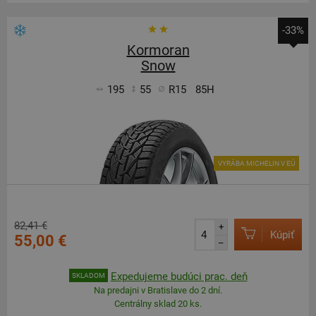
-33%
Kormoran
Snow
195
55
R15
85H
VYRÁBA MICHELIN V EÚ
82,41 €
+
Kúpiť
55,00 €
–
Expedujeme budúci prac. deň
SKLADOM
Na predajni v Bratislave do 2 dní.
Centrálny sklad 20 ks.