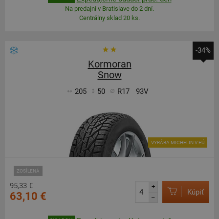
Na predajni v Bratislave do 2 dní.
Centrálny sklad 20 ks.
-34%
Kormoran
Snow
205
50
R17
93V
VYRÁBA MICHELIN V EÚ
ZOSÍLENÁ
95,33 €
+
Kúpiť
63,10 €
–