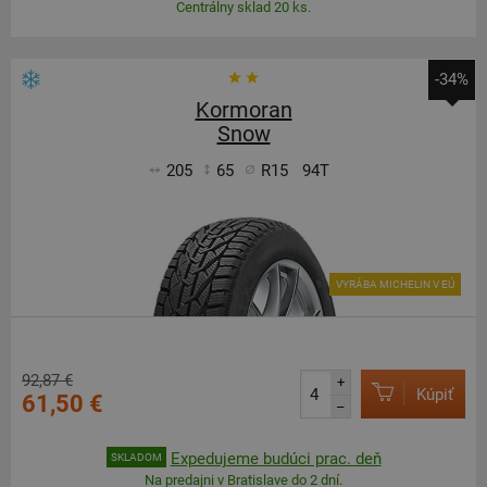
Centrálny sklad 20 ks.
-34%
Kormoran
Snow
205
65
R15
94T
VYRÁBA MICHELIN V EÚ
92,87 €
+
Kúpiť
61,50 €
–
Expedujeme budúci prac. deň
SKLADOM
Na predajni v Bratislave do 2 dní.