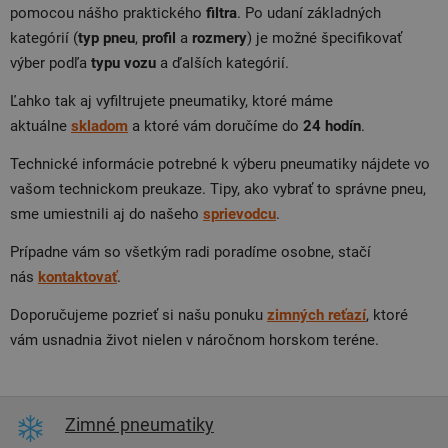
pomocou nášho praktického
filtra
. Po udaní základných
kategórií (
typ pneu
,
profil
a
rozmery
) je možné špecifikovať
výber podľa
typu
vozu
a ďalších kategórií.
Ľahko tak aj vyfiltrujete pneumatiky, ktoré máme
aktuálne
skladom
a ktoré vám doručíme do
24 hodín
.
Technické informácie potrebné k výberu pneumatiky nájdete vo
vašom technickom preukaze. Tipy, ako vybrať to správne pneu,
sme umiestnili aj do našeho
sprievodcu
.
Prípadne vám so všetkým radi poradíme osobne, stačí
nás
kontaktovať
.
Doporučujeme pozrieť si našu ponuku
zimných reťazí
, ktoré
vám usnadnia život nielen v náročnom horskom teréne.
Zimné pneumatiky