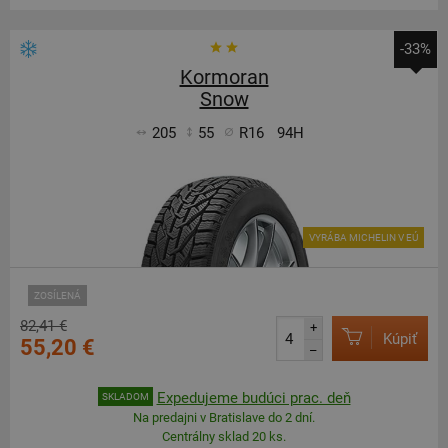
-33%
Kormoran
Snow
205
55
R16
94H
VYRÁBA MICHELIN V EÚ
ZOSÍLENÁ
82,41 €
+
Kúpiť
55,20 €
–
Expedujeme budúci prac. deň
SKLADOM
Na predajni v Bratislave do 2 dní.
Centrálny sklad 20 ks.