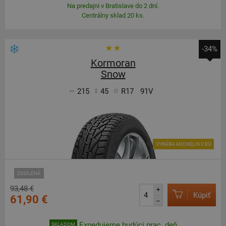
Na predajni v Bratislave do 2 dní.
Centrálny sklad 20 ks.
-34%
Kormoran
Snow
215
45
R17
91V
VYRÁBA MICHELIN V EÚ
ZOSÍLENÁ
93,48 €
+
Kúpiť
61,90 €
–
Expedujeme budúci prac. deň
SKLADOM