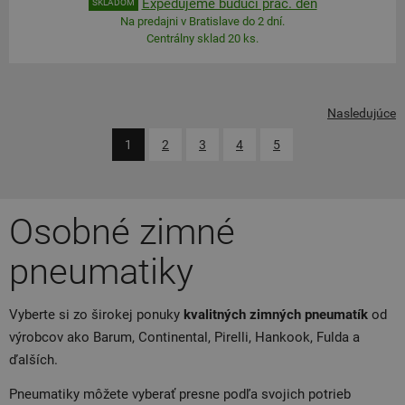
Expedujeme budúci prac. deň
SKLADOM
Na predajni v Bratislave do 2 dní.
Centrálny sklad 20 ks.
Nasledujúce
1
2
3
4
5
Osobné zimné
pneumatiky
Vyberte si zo širokej ponuky
kvalitných zimných pneumatík
od
výrobcov ako Barum, Continental, Pirelli, Hankook, Fulda a
ďalších.
Pneumatiky môžete vyberať presne podľa svojich potrieb