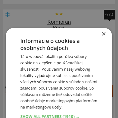
-33%
Kormoran
Snow
×
205
55
R16
91T
Informácie o cookies a
osobných údajoch
Táto webová lokalita používa súbory
cookie na zlepšenie používateľskej
VYRÁBA MICHELIN V EÚ
skúsenosti. Používaním našej webovej
lokality vyjadrujete súhlas s používaním
všetkých súborov cookie v súlade s našimi
82,41 €
zásadami používania súborov cookie. So
+
Kúpiť
55,20 €
súhlasom môžeme tiež odovzdať určité
–
osobné údaje marketingovým platformám
Expedujeme budúci prac. deň
na marketingové účely.
SKLADOM
Na predajni v Bratislave 1 ks.
SHOW ALL PARTNERS
(1910) →
Centrálny sklad 20 ks.