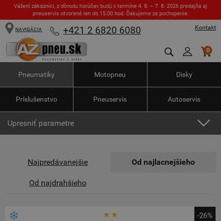
Vážení zákazníci, z dôvodu horúčav budú v termíne 4. 8. – 7. 8. 2026 predajňa aj
pneuservis otvorené len do 15:00 hod. Ďakujeme za pochopenie.
Kontakt
+421 2 6820 6080
NAVIGÁCIA
0
Pneumatiky
Motopneu
Disky
Príslušenstvo
Pneuservis
Autoservis
Upresniť parametre
Najpredávanejšie
Od najlacnejšieho
Od najdrahšieho
-26%