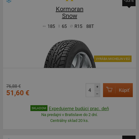
-33%
Kormoran
Snow
185
65
R15
88T
VYRÁBA MICHELIN V EÚ
76,88 €
+
Kúpiť
51,60 €
–
Expedujeme budúci prac. deň
SKLADOM
Na predajni v Bratislave do 2 dní.
Centrálny sklad 20 ks.