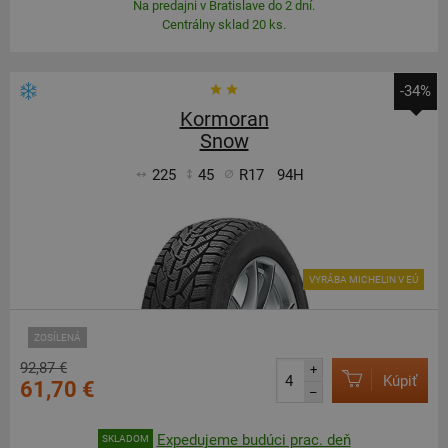
Na predajni v Bratislave do 2 dní.
Centrálny sklad 20 ks.
-34%
Kormoran
Snow
225
45
R17
94H
VYRÁBA MICHELIN V EÚ
ZOSÍLENÁ
92,87 €
+
Kúpiť
61,70 €
–
Expedujeme budúci prac. deň
SKLADOM