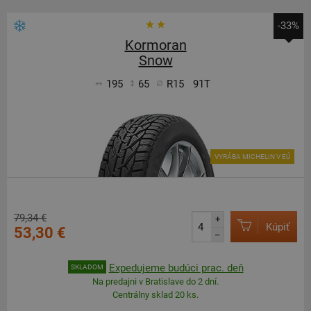
-33%
Kormoran
Snow
195
65
R15
91T
VYRÁBA MICHELIN V EÚ
79,34 €
+
Kúpiť
53,30 €
–
Expedujeme budúci prac. deň
SKLADOM
Na predajni v Bratislave do 2 dní.
Centrálny sklad 20 ks.