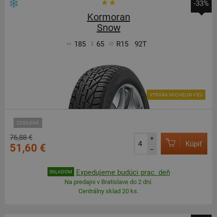
-33%
Kormoran
Snow
185
65
R15
92T
VYRÁBA MICHELIN V EÚ
ZOSÍLENÁ
76,88 €
+
Kúpiť
51,60 €
–
Expedujeme budúci prac. deň
SKLADOM
Na predajni v Bratislave do 2 dní.
Centrálny sklad 20 ks.