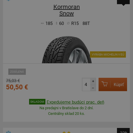
Kormoran
Snow
185
60
R15
88T
VYRÁBA MICHELIN V EÚ
ZOSÍLENÁ
75,03 €
+
Kúpiť
50,50 €
–
Expedujeme budúci prac. deň
SKLADOM
Na predajni v Bratislave do 2 dní.
Centrálny sklad 20 ks.