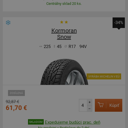
Centrálny sklad 20 ks.
-34%
Kormoran
Snow
225
45
R17
94V
VYRÁBA MICHELIN V EÚ
ZOSÍLENÁ
92,87 €
+
Kúpiť
61,70 €
–
Expedujeme budúci prac. deň
SKLADOM
Na predajni v Bratislave do 2 dní.