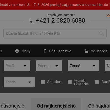
budú v termíne 4. 8. – 7. 8. 2026 predajňa aj pneuservis otvorené len d
Potrebujete poradiť?
V
+421 2 6820 6080
u
Disky
Príslušenstvo
Pneuservis
Výpredaj
Skladom
RunF
Extra cena
edávanejšie
Od najlacnejšieho
Od najdra