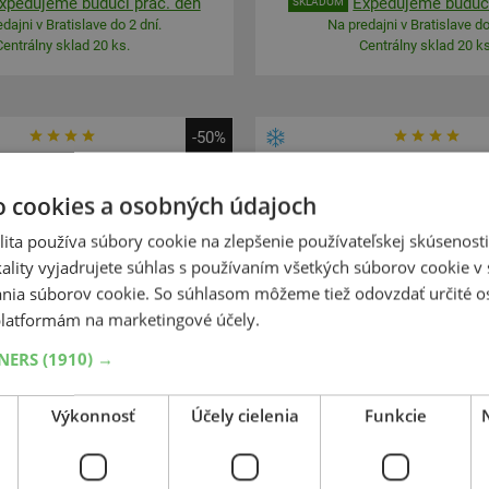
xpedujeme budúci prac. deň
Expedujeme budúci
SKLADOM
dajni v Bratislave do 2 dní.
Na predajni v Bratislave do
Centrálny sklad 20 ks.
Centrálny sklad 20 ks
-50%
Nokian Tyres
Nokian Tyre
Snowproof 1
Snowproof 1
o cookies a osobných údajoch
85
55
R15
82T
195
60
R16
ita používa súbory cookie na zlepšenie používateľskej skúsenost
ality vyjadrujete súhlas s používaním všetkých súborov cookie v 
nia súborov cookie. So súhlasom môžeme tiež odovzdať určité o
latformám na marketingové účely.
TNERS
(1910) →
Výkonnosť
Účely cielenia
Funkcie
175,28 €
+
Kúpiť
88,50 €
–