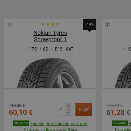
-49%
Nokian Tyres
Snowproof 1
175
65
R15
84T
1
118,08 €
117,47 €
+
Kúpiť
60,10 €
61,20 €
–
Expedujeme budúci prac. deň
SKLADOM
SKLADOM
Na predajni v Bratislave do 2 dní.
Na predajn