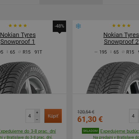
-48%
Nokian Tyres
Nokian Tyre
Snowproof 1
Snowproof 2
95
65
R15
91T
195
65
R15
120,54 €
+
Kúpiť
61,30 €
–
Expedujeme do 3-8 prac. dní
Expedujeme budúci
SKLADOM
i v Bratislave do 3-8 prac. dní.
Na predajni v Bratislave do