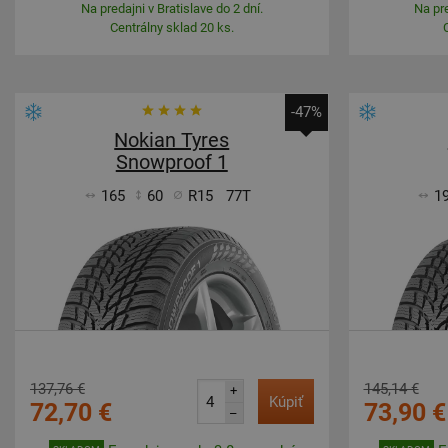
Na predajni v Bratislave do 2 dní.
Na pre
Centrálny sklad 20 ks.
-47%
Nokian Tyres
Snowproof 1
165
60
R15
77T
1
137,76 €
145,14 €
+
Kúpiť
72,70 €
73,90 €
–