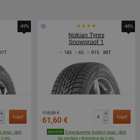
-49%
-48%
s
Nokian Tyres
Snowproof 1
91T
185
65
R15
88T
118,08 €
+
+
Kúpiť
Kúpiť
61,60 €
–
–
 prac. deň
Expedujeme budúci prac. deň
SKLADOM
 2 dní.
Na predajni v Bratislave do 2 dní.