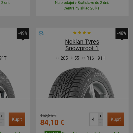
 2 dní.
Na predajni v Bratislave do 2 dní.
.
Centrálny sklad 20 ks.
-49%
-48%
s
Nokian Tyres
Snowproof 1
91T
205
55
R16
91H
162,36 €
+
+
Kúpiť
Kúpiť
84,10 €
–
–