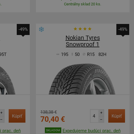
.
Centrálny sklad 20 ks.
-49%
-49%
s
Nokian Tyres
Snowproof 1
95T
195
50
R15
82H
138,38 €
+
+
Kúpiť
Kúpiť
70,40 €
–
–
 prac. deň
Expedujeme budúci prac. deň
SKLADOM