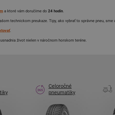
om
a ktoré vám doručíme do
24 hodín
.
ašom technickom preukaze. Tipy, ako vybrať to správne pneu, sme 
ktovať
.
 usnadnia život nielen v náročnom horskom teréne.
Celoročné
iky
pneumatiky