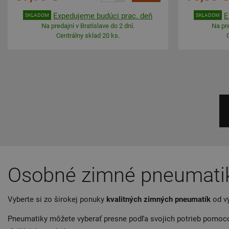
Expedujeme budúci prac. deň
E
SKLADOM
SKLADOM
Na predajni v Bratislave do 2 dní.
Na pre
Centrálny sklad 20 ks.
Osobné zimné pneumati
Vyberte si zo širokej ponuky
kvalitných zimných pneumatík
od vý
Pneumatiky môžete vyberať presne podľa svojich potrieb pomo