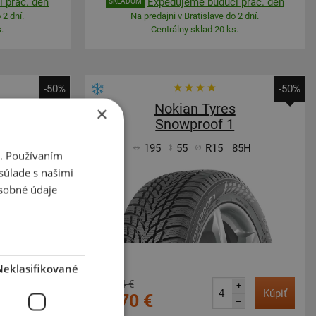
 prac. deň
Expedujeme budúci prac. deň
SKLADOM
 2 dní.
Na predajni v Bratislave do 2 dní.
.
Centrálny sklad 20 ks.
-50%
-50%
s
Nokian Tyres
×
Snowproof 1
89H
195
55
R15
85H
i. Používaním
súlade s našimi
sobné údaje
Neklasifikované
177,74 €
+
+
Kúpiť
Kúpiť
89,70 €
–
–