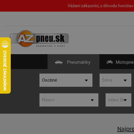
Vážení zákazníci, z dôvodu horúčav 
Pneumatiky
Motopne
Najpr