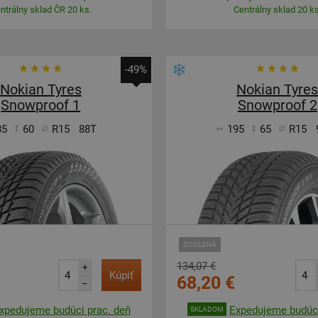
ntrálny sklad ČR 20 ks.
Centrálny sklad 20 ks
-49%
Nokian Tyres
Nokian Tyre
Snowproof 1
Snowproof 2
85
60
R15
88T
195
65
R15
ZOSÍLENÁ
134,07 €
+
Kúpiť
68,20 €
–
xpedujeme budúci prac. deň
Expedujeme budúci
SKLADOM