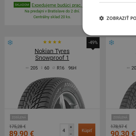
Expedujeme budúci prac. deň
E
SKLADOM
SKLADOM
Na predajni v Bratislave do 2 dní.
Na pre
Centrálny sklad 20 ks.
ZOBRAZIŤ P
-49%
Nokian Tyres
Snowproof 1
205
60
R16
96H
2
ZOSÍLENÁ
ZOSÍLENÁ
175,28 €
178,97 €
+
Kúpiť
89,90 €
90,30 €
–