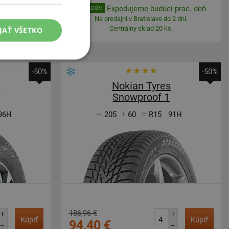
 prac. deň
Expedujeme budúci prac. deň
SKLADOM
 2 dní.
Na predajni v Bratislave do 2 dní.
.
Centrálny sklad 20 ks.
JAŤ VŠETKO
-50%
-50%
s
Nokian Tyres
Snowproof 1
96H
205
60
R15
91H
186,96 €
+
+
Kúpiť
Kúpiť
94,40 €
–
–