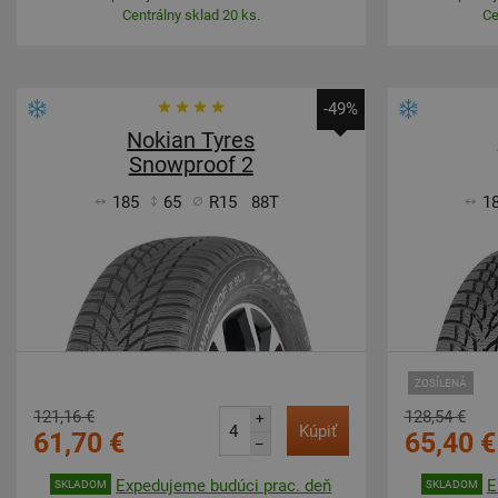
Centrálny sklad 20 ks.
Ce
-49%
Nokian Tyres
Snowproof 2
185
65
R15
88T
1
ZOSÍLENÁ
121,16 €
128,54 €
+
Kúpiť
61,70 €
65,40 €
–
Expedujeme budúci prac. deň
E
SKLADOM
SKLADOM