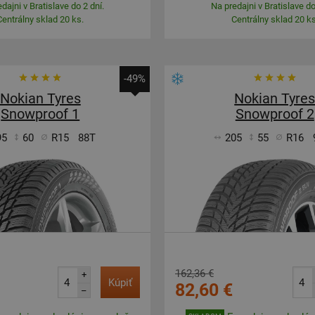
dajni v Bratislave do 2 dní.
Na predajni v Bratislave do
Centrálny sklad 20 ks.
Centrálny sklad 20 ks
-49%
Nokian Tyres
Nokian Tyre
Snowproof 1
Snowproof 2
95
60
R15
88T
205
55
R16
162,36 €
+
Kúpiť
82,60 €
–