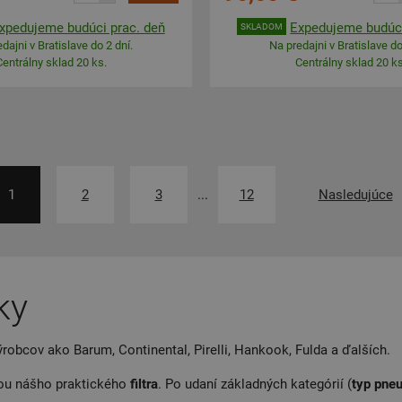
xpedujeme budúci prac. deň
Expedujeme budúci
SKLADOM
dajni v Bratislave do 2 dní.
Na predajni v Bratislave do
Centrálny sklad 20 ks.
Centrálny sklad 20 ks
1
2
3
...
12
Nasledujúce
ky
robcov ako Barum, Continental, Pirelli, Hankook, Fulda a ďalších.
cou nášho praktického
filtra
. Po udaní základných kategórií (
typ pne