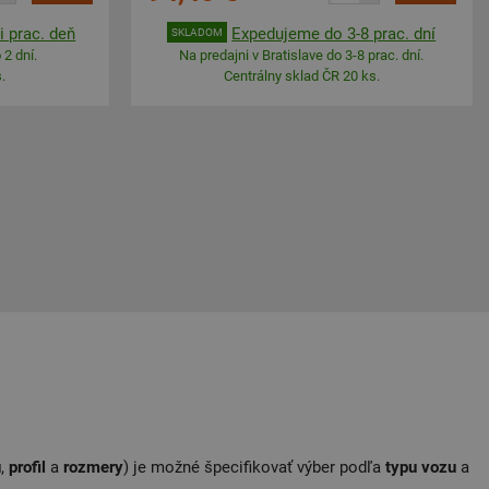
 prac. deň
Expedujeme do 3-8 prac. dní
SKLADOM
 2 dní.
Na predajni v Bratislave do 3-8 prac. dní.
.
Centrálny sklad ČR 20 ks.
u
,
profil
a
rozmery
) je možné špecifikovať výber podľa
typu
vozu
a