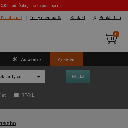
o 15:00 hod. Ďakujeme za pochopenie.
eľkoobchod
Testy pneumatík
Kontakt
Prihlásiť sa
0
Autoservis
Výpredaj
lat
RF/XL
hšieho