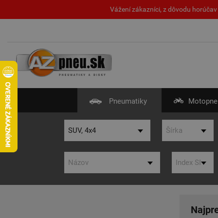
Vážení zákazníci, z dôvodu horúčav 
Pneumatiky
Motopne
Najpr