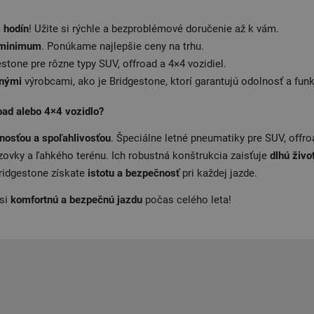
 hodín
! Užite si rýchle a bezproblémové doručenie až k vám.
 minimum
. Ponúkame najlepšie ceny na trhu.
tone pre rôzne typy SUV, offroad a 4×4 vozidiel.
tnými
výrobcami, ako je Bridgestone, ktorí garantujú odolnosť a fun
oad alebo 4×4 vozidlo?
lnosťou a spoľahlivosťou
. Špeciálne letné pneumatiky pre SUV, offro
ovky a ľahkého terénu. Ich robustná konštrukcia zaisťuje
dlhú živo
ridgestone získate
istotu a bezpečnosť
pri každej jazde.
 si
komfortnú a bezpečnú jazdu
počas celého leta!