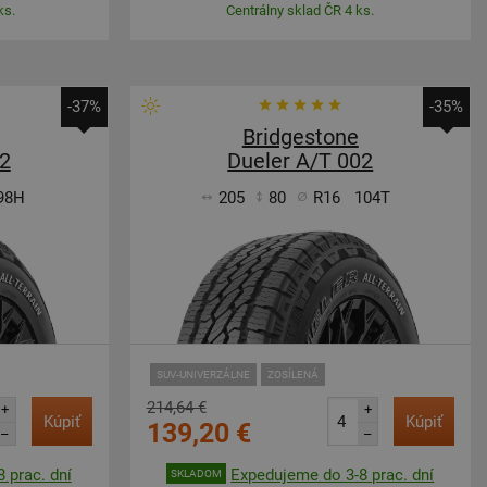
ks.
Centrálny sklad ČR 4 ks.
-37%
-35%
Bridgestone
02
Dueler A/T 002
98H
205
80
R16
104T
SUV-UNIVERZÁLNE
ZOSÍLENÁ
214,64 €
+
+
Kúpiť
Kúpiť
139,20 €
–
–
 prac. dní
Expedujeme do 3-8 prac. dní
SKLADOM