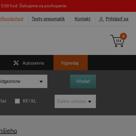
o 15:00 hod. Ďakujeme za pochopenie.
eľkoobchod
Testy pneumatík
Kontakt
Prihlásiť sa
0
Autoservis
Výpredaj
lat
RF/XL
hšieho