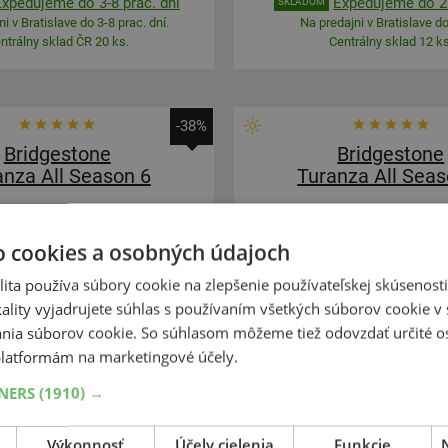
Expedujeme do 3-8 prac. dní
Expedujeme do 2 
SKLADOM
i v Bratislave do 3-8 prac. dní.
Na predajni v Bratislave do
ntrálny sklad ČR 20 ks.
Centrálny sklad 12 ks
-38%
Bridgestone
Bridgestone
anza All Season 6
Turanza All Seas
5
55
R18
104V
225
65
R17
Enliten
FR,Enliten
o cookies a osobných údajoch
ita používa súbory cookie na zlepšenie používateľskej skúsenost
ality vyjadrujete súhlas s používaním všetkých súborov cookie v 
nia súborov cookie. So súhlasom môžeme tiež odovzdať určité o
latformám na marketingové účely.
ZOSÍLENÁ
SUV-SILNIČNÉ
ZOSÍLENÁ
TNERS
(1910) →
233,09 €
+
Kúpiť
€
144,60 €
–
Výkonnosť
Účely cielenia
Funkcie