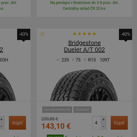
 prac. dní.
Na predajni v Bratislave do 3-8 prac. dní.
ks.
Centrálny sklad ČR 20 ks.
-43%
-40%
Bridgestone
02
Dueler A/T 002
103H
235
75
R15
109T
SUV-UNIVERZÁLNE
ZOSÍLENÁ
239,85 €
+
+
Kúpiť
Kúpiť
143,10 €
–
–