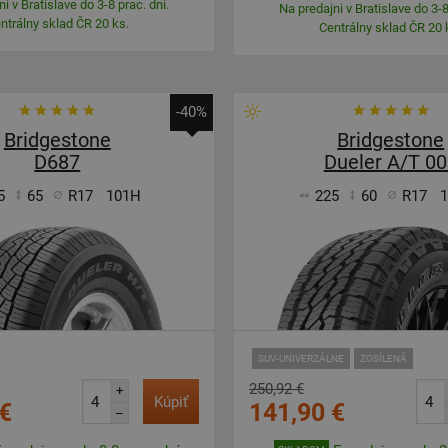
i v Bratislave do 3-8 prac. dní.
Na predajni v Bratislave do 3-8
ntrálny sklad ČR 20 ks.
Centrálny sklad ČR 20 
-40%
Bridgestone
Bridgestone
D687
Dueler A/T 0
5
65
R17
101H
225
60
R17
SUV-UNIVERZÁLNE
ZOSÍLENÁ
250,92 €
+
Kúpiť
€
141,90 €
–