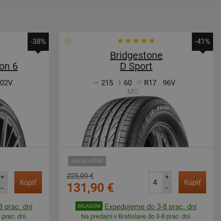
-38%
-41%
Bridgestone
on 6
D Sport
102V
215
60
R17
96V
MO
SUV-SILNIČNÉ
225,09 €
+
+
Kúpiť
Kúpiť
131,90 €
–
–
 prac. dní
Expedujeme do 3-8 prac. dní
SKLADOM
 prac. dní.
Na predajni v Bratislave do 3-8 prac. dní.