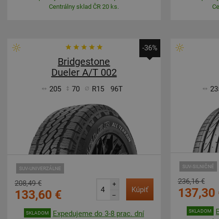
Centrálny sklad ČR 20 ks.
Ce
-36%
Bridgestone
Dueler A/T 002
205
70
R15
96T
23
SUV-SILNIČNÉ
SUV-UNIVERZÁLNE
236,16 €
208,49 €
+
Kúpiť
137,30 
133,60 €
–
SKLADOM
Expedujeme do 3-8 prac. dní
SKLADOM