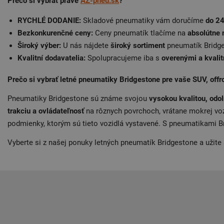
Prečo si vybrať práve
AZ-pneu.sk
?
RYCHLÉ DODANIE:
Skladové pneumatiky vám doručíme
do 24
Bezkonkurenčné ceny:
Ceny pneumatík tlačíme na
absolútne
Široký výber:
U nás nájdete
široký sortiment
pneumatík Bridges
Kvalitní dodavatelia:
Spolupracujeme iba s
overenými a kvali
Prečo si vybrať letné pneumatiky Bridgestone pre vaše SUV, offr
Pneumatiky Bridgestone sú známe svojou
vysokou kvalitou, odo
trakciu a ovládateľnosť
na rôznych povrchoch, vrátane mokrej voz
podmienky, ktorým sú tieto vozidlá vystavené. S pneumatikami B
Vyberte si z našej ponuky letných pneumatík Bridgestone a užite