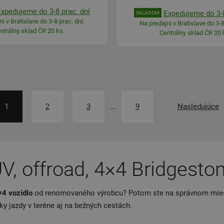
Expedujeme do 3-8 prac. dní
Expedujeme do 3-8
SKLADOM
i v Bratislave do 3-8 prac. dní.
Na predajni v Bratislave do 3-8
ntrálny sklad ČR 20 ks.
Centrálny sklad ČR 20 
1
2
3
...
9
Nasledujúce
V, offroad, 4×4 Bridgesto
×4 vozidlo
od renomovaného výrobcu? Potom ste na správnom mie
ky jazdy v teréne aj na bežných cestách.