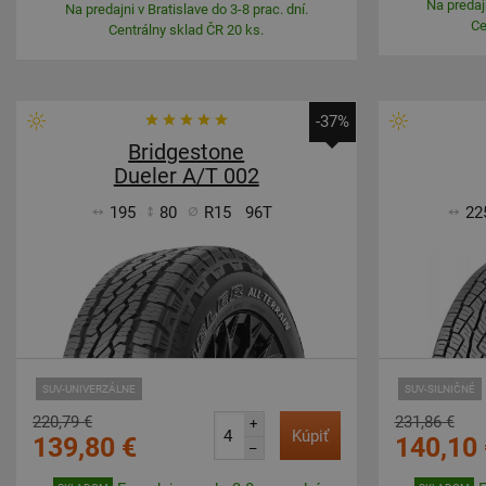
Na predajn
Na predajni v Bratislave do 3-8 prac. dní.
Ce
Centrálny sklad ČR 20 ks.
-37%
Bridgestone
Dueler A/T 002
195
80
R15
96T
22
SUV-UNIVERZÁLNE
SUV-SILNIČNÉ
220,79 €
231,86 €
+
Kúpiť
139,80 €
140,10 
–