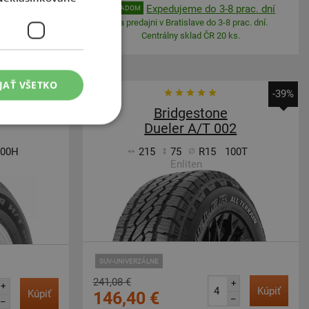
 prac. dní
Expedujeme do 3-8 prac. dní
SKLADOM
 prac. dní.
Na predajni v Bratislave do 3-8 prac. dní.
ks.
Centrálny sklad ČR 20 ks.
JAŤ VŠETKO
-37%
-39%
Bridgestone
Dueler A/T 002
100H
215
75
R15
100T
Enliten
SUV-UNIVERZÁLNE
241,08 €
+
+
Kúpiť
Kúpiť
146,40 €
–
–