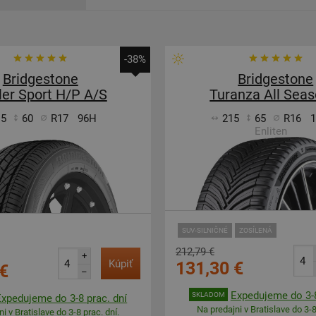
-38%
Bridgestone
Bridgestone
ler Sport H/P A/S
Turanza All Seas
15
60
R17
96H
215
65
R16
Enliten
SUV-SILNIČNÉ
ZOSÍLENÁ
212,79 €
+
Kúpiť
131,30 €
€
–
Expedujeme do 3-8
SKLADOM
Expedujeme do 3-8 prac. dní
Na predajni v Bratislave do 3-8
i v Bratislave do 3-8 prac. dní.