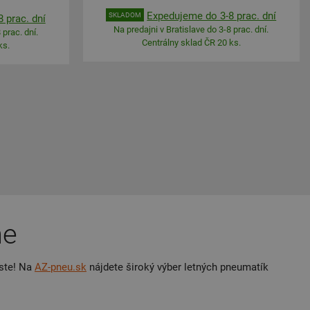
Expedujeme do 3-8 prac. dní
SKLADOM
 prac. dní
Na predajni v Bratislave do 3-8 prac. dní.
 prac. dní.
Centrálny sklad ČR 20 ks.
ks.
ne
ste! Na
AZ-pneu.sk
nájdete široký výber letných pneumatík