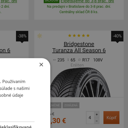
prac. dní
Expedujeme do 3-8 prac. dní
SKLADOM
 2 dní.
Na predajni v Bratislave do 3-8 prac. dní.
.
Centrálny sklad ČR 8 ks.
-38%
-40%
Bridgestone
on 6
Turanza All Season 6
106V
235
65
R17
108V
×
Enliten
i. Používaním
súlade s našimi
sobné údaje
SUV-SILNIČNÉ
ZOSÍLENÁ
244,16 €
+
+
Kúpiť
Kúpiť
145,30 €
–
–
Neklasifikované