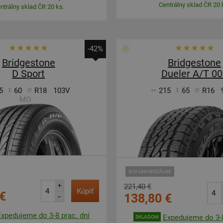
Centrálny sklad ČR 20 
ntrálny sklad ČR 20 ks.
-42%
Bridgestone
Bridgestone
D Sport
Dueler A/T 0
5
60
R18
103V
215
65
R16
MO
SUV-UNIVERZÁLNE
+
221,40 €
Kúpiť
€
138,80 €
–
Expedujeme do 3-8 prac. dní
Expedujeme do 3-8
SKLADOM