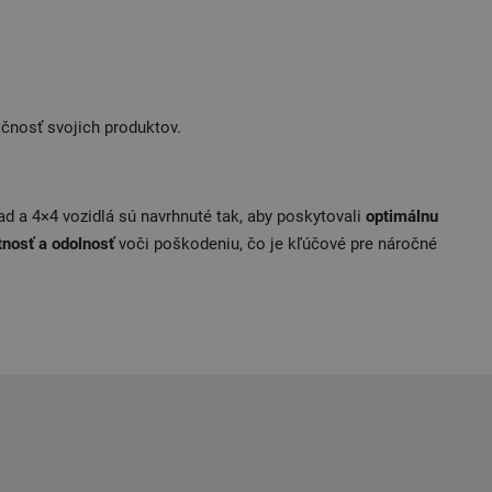
kčnosť svojich produktov.
ad a 4×4 vozidlá sú navrhnuté tak, aby poskytovali
optimálnu
tnosť a odolnosť
voči poškodeniu, čo je kľúčové pre náročné