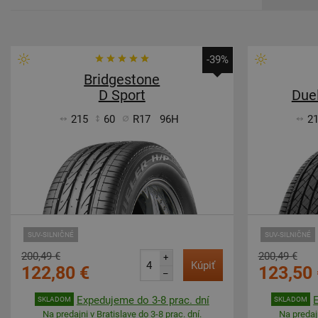
-39%
Bridgestone
D Sport
Due
215
60
R17
96H
2
SUV-SILNIČNÉ
SUV-SILNIČNÉ
200,49 €
200,49 €
+
Kúpiť
122,80 €
123,50 
–
Expedujeme do 3-8 prac. dní
SKLADOM
SKLADOM
Na predajni v Bratislave do 3-8 prac. dní.
Na predajn