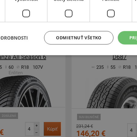
Expedujeme do 3-8 prac. dní
Expedujeme do 3-8
SKLADOM
i v Bratislave do 3-8 prac. dní.
Na predajni v Bratislave do 3-8
ntrálny sklad ČR 20 ks.
Centrálny sklad ČR 20 
ODROBNOSTI
ODMIETNUŤ VŠETKO
PRI
-43%
Bridgestone
Bridgestone
anza All Season 6
D687
5
60
R18
107V
235
55
R18
Enliten
ZOSÍLENÁ
SUV-SILNIČNÉ
+
231,24 €
Kúpiť
€
146,20 €
–