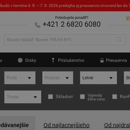
budú v termíne 4. 8. – 7. 8. 2026 predajňa aj pneuservis otvorené len d
Potrebujete poradiť?
V
+421 2 6820 6080
u
Disky
Príslušenstvo
Pneuservis
Výpredaj
Skladom
RunF
Extra cena
edávanejšie
Od najlacnejšieho
Od najdra