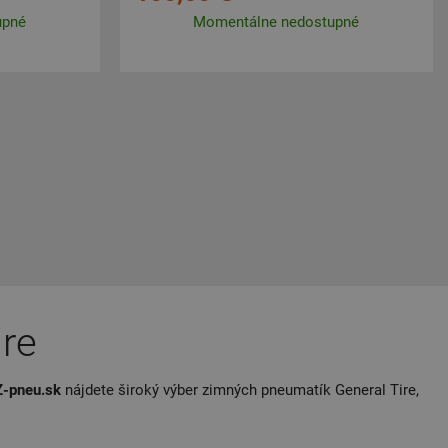
upné
Momentálne nedostupné
ire
-pneu.sk
nájdete široký výber zimných pneumatík General Tire,