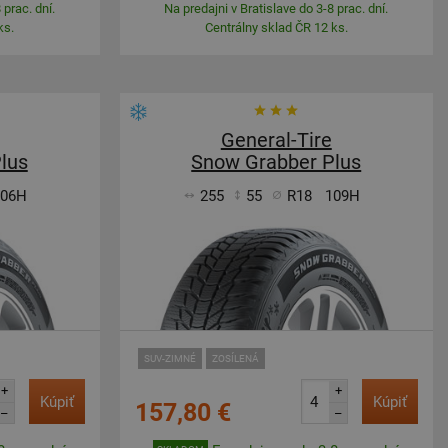
 prac. dní.
Na predajni v Bratislave do 3-8 prac. dní.
ks.
Centrálny sklad ČR 12 ks.
General-Tire
lus
Snow Grabber Plus
106H
255
55
R18
109H
SUV-ZIMNÉ
ZOSÍLENÁ
+
+
Kúpiť
Kúpiť
157,80 €
–
–