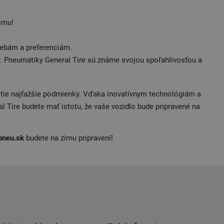
imu!
trebám a preferenciám.
. Pneumatiky General Tire sú známe svojou spoľahlivosťou a
j tie najťažšie podmienky. Vďaka inovatívnym technológiám a
l Tire budete mať istotu, že vaše vozidlo bude pripravené na
pneu.sk
budete na zimu pripravení!