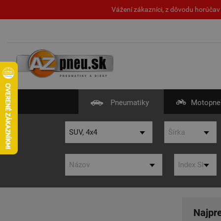
Vážení zákazníci, z dôvodu horúčav 
Pneumatiky
Motopne
Najpr