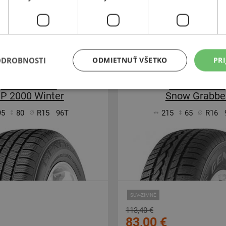
Expedujeme do 3-8 prac. dní
Expedujeme do 3-8
SKLADOM
i v Bratislave do 3-8 prac. dní.
Na predajni v Bratislave do 3-8
ntrálny sklad ČR 12 ks.
Centrálny sklad ČR 20 
ODROBNOSTI
ODMIETNUŤ VŠETKO
PRI
-24%
General-Tire
General-Tire
P 2000 Winter
Snow Grabbe
95
80
R15
96T
215
65
R16
SUV-ZIMNÉ
113,40 €
83,00 €