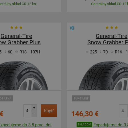
ntrálny sklad ČR 12 ks.
Centrálny sklad ČR 12 
General-Tire
General-Tire
ow Grabber Plus
Snow Grabber P
5
60
R18
107H
225
70
R16
OSÍLENÁ
SUV-ZIMNÉ
+
Kúpiť
€
146,30 €
–
Expedujeme do 3-8 prac. dní
Expedujeme do 3-8
SKLADOM