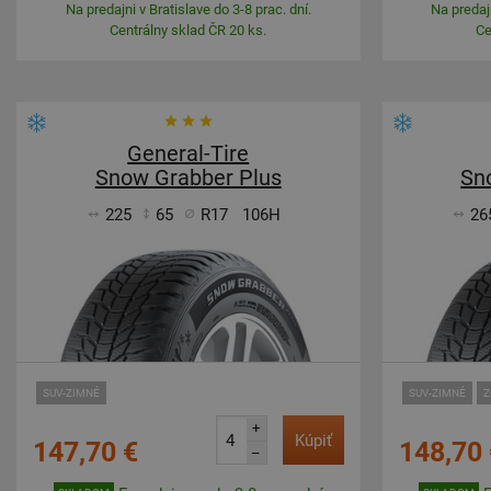
Na predajni v Bratislave do 3-8 prac. dní.
Na predajn
Centrálny sklad ČR 20 ks.
Ce
General-Tire
Snow Grabber Plus
Sn
225
65
R17
106H
26
SUV-ZIMNÉ
SUV-ZIMNÉ
Z
+
Kúpiť
147,70 €
148,70 
–