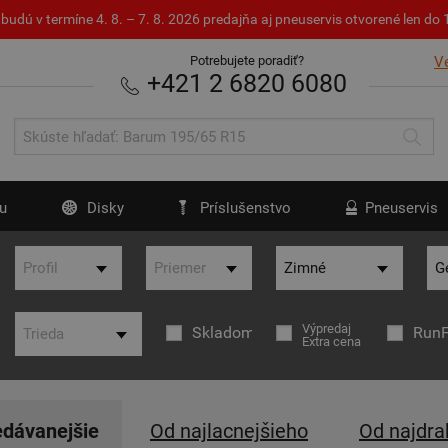
budú v termíne 4. 8. – 7. 8. 2026 predajňa aj pneuservis otvorené len d
Potrebujete poradiť?
V
+421 2 6820 6080
u
Disky
Príslušenstvo
Pneuservis
Výpredaj
Skladom
RunF
Extra cena
edávanejšie
Od najlacnejšieho
Od najdra