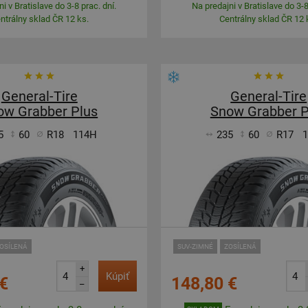
i v Bratislave do 3-8 prac. dní.
Na predajni v Bratislave do 3-8
ntrálny sklad ČR 12 ks.
Centrálny sklad ČR 12 
General-Tire
General-Tire
ow Grabber Plus
Snow Grabber P
5
60
R18
114H
235
60
R17
OSÍLENÁ
SUV-ZIMNÉ
ZOSÍLENÁ
+
Kúpiť
€
148,80 €
–