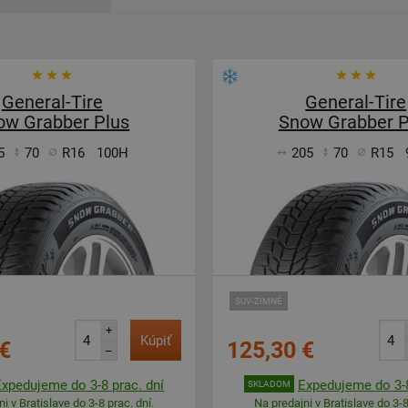
General-Tire
General-Tire
ow Grabber Plus
Snow Grabber P
5
70
R16
100H
205
70
R15
SUV-ZIMNÉ
+
Kúpiť
€
125,30 €
–
Expedujeme do 3-8 prac. dní
Expedujeme do 3-8
SKLADOM
i v Bratislave do 3-8 prac. dní.
Na predajni v Bratislave do 3-8