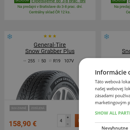
Expedujeme do 3-8 prac. dní
SKLADOM
SKLADOM
Na predajni v Bratislave do 3-8 prac. dní.
Na predajn
Centrálny sklad ČR 12 ks.
Ce
General-Tire
Snow Grabber Plus
Sn
255
50
R19
107V
23
Informácie 
Táto webová lokal
našej webovej lok
zásadami používa
marketingovým p
SUV-ZIMNÉ
ZOSÍLENÁ
SUV-ZIMNÉ
Z
SHOW ALL PAR
+
Kúpiť
158,90 €
167,80 
–
Nevyhnutne