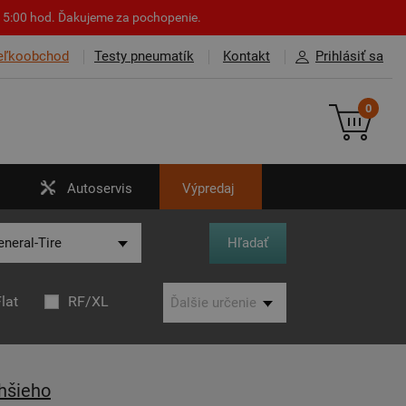
o 15:00 hod. Ďakujeme za pochopenie.
eľkoobchod
Testy pneumatík
Kontakt
Prihlásiť sa
0
Autoservis
Výpredaj
lat
RF/XL
hšieho