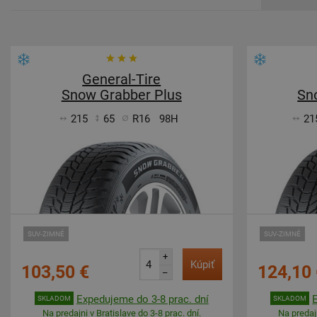
General-Tire
Snow Grabber Plus
Sn
215
65
R16
98H
21
SUV-ZIMNÉ
SUV-ZIMNÉ
+
Kúpiť
103,50 €
124,10 
–
Expedujeme do 3-8 prac. dní
SKLADOM
SKLADOM
Na predajni v Bratislave do 3-8 prac. dní.
Na predajn