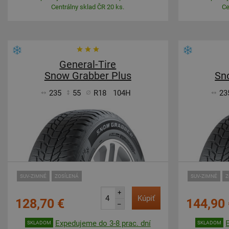
Centrálny sklad ČR 20 ks.
Ce
General-Tire
Snow Grabber Plus
Sn
235
55
R18
104H
23
SUV-ZIMNÉ
ZOSÍLENÁ
SUV-ZIMNÉ
Z
+
Kúpiť
128,70 €
144,90 
–
Expedujeme do 3-8 prac. dní
SKLADOM
SKLADOM