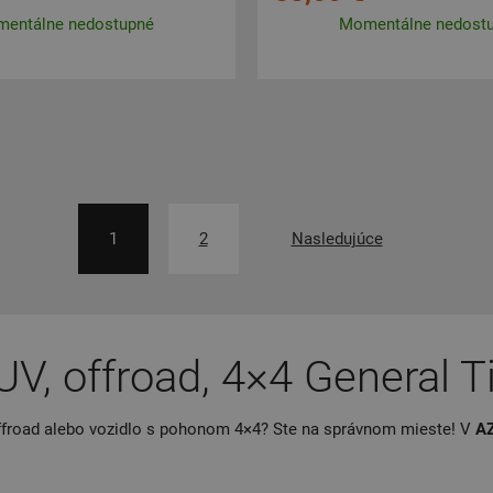
entálne nedostupné
Momentálne nedost
1
2
Nasledujúce
, offroad, 4×4 General T
ffroad alebo vozidlo s pohonom 4×4? Ste na správnom mieste! V
AZ