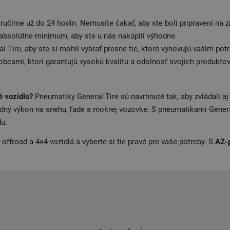
číme už do 24 hodín. Nemusíte čakať, aby ste boli pripravení na z
absolútne minimum, aby ste u nás nakúpili výhodne.
Tire, aby ste si mohli vybrať presne tie, ktoré vyhovujú vašim po
cami, ktorí garantujú vysokú kvalitu a odolnosť svojich produktov
é vozidlo?
Pneumatiky General Tire sú navrhnuté tak, aby zvládali a
brzdný výkon na snehu, ľade a mokrej vozovke. S pneumatikami Genera
du.
ffroad a 4×4 vozidlá a vyberte si tie pravé pre vaše potreby. S
AZ-