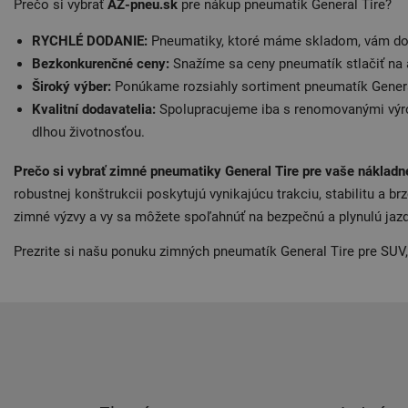
Prečo si vybrať
AZ-pneu.sk
pre nákup pneumatík General Tire?
RYCHLÉ DODANIE:
Pneumatiky, ktoré máme skladom, vám doru
Bezkonkurenčné ceny:
Snažíme sa ceny pneumatík stlačiť na 
Široký výber:
Ponúkame rozsiahly sortiment pneumatík General 
Kvalitní dodavatelia:
Spolupracujeme iba s renomovanými výrob
dlhou životnosťou.
Prečo si vybrať zimné pneumatiky General Tire pre vaše nákladn
robustnej konštrukcii poskytujú vynikajúcu trakciu, stabilitu a 
zimné výzvy a vy sa môžete spoľahnúť na bezpečnú a plynulú jaz
Prezrite si našu ponuku zimných pneumatík General Tire pre SUV, o