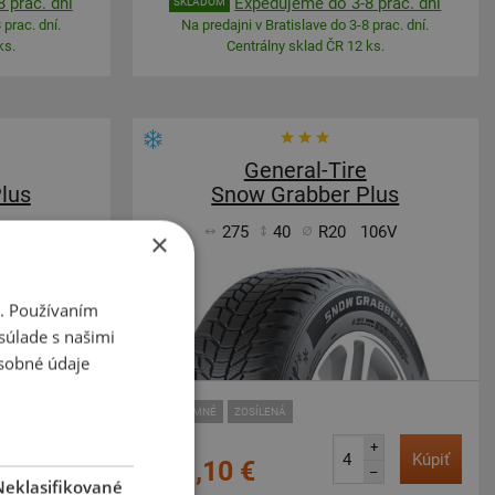
 prac. dní
Expedujeme do 3-8 prac. dní
SKLADOM
 prac. dní.
Na predajni v Bratislave do 3-8 prac. dní.
ks.
Centrálny sklad ČR 12 ks.
General-Tire
lus
Snow Grabber Plus
110V
275
40
R20
106V
×
i. Používaním
súlade s našimi
sobné údaje
SUV-ZIMNÉ
ZOSÍLENÁ
+
+
Kúpiť
Kúpiť
191,10 €
–
–
Neklasifikované