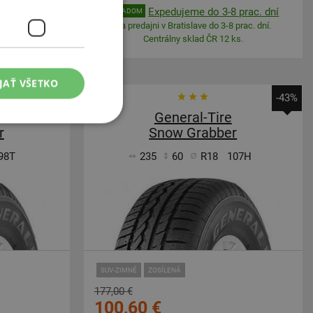
 prac. dní
Expedujeme do 3-8 prac. dní
SKLADOM
 prac. dní.
Na predajni v Bratislave do 3-8 prac. dní.
ks.
Centrálny sklad ČR 12 ks.
JAŤ VŠETKO
-27%
-43%
General-Tire
r
Snow Grabber
98T
235
60
R18
107H
SUV-ZIMNÉ
ZOSÍLENÁ
177,00 €
100,60 €