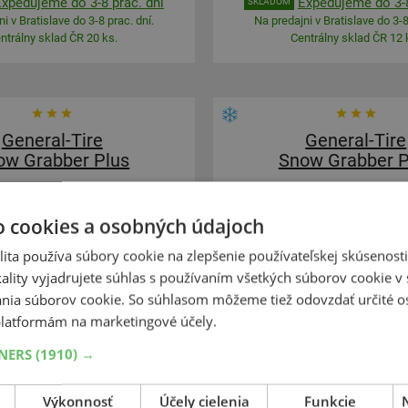
Expedujeme do 3-8 prac. dní
Expedujeme do 3-8
SKLADOM
i v Bratislave do 3-8 prac. dní.
Na predajni v Bratislave do 3-8
ntrálny sklad ČR 20 ks.
Centrálny sklad ČR 12 
General-Tire
General-Tire
ow Grabber Plus
Snow Grabber P
5
55
R19
105V
275
45
R20
o cookies a osobných údajoch
ita používa súbory cookie na zlepšenie používateľskej skúsenost
ality vyjadrujete súhlas s používaním všetkých súborov cookie v 
nia súborov cookie. So súhlasom môžeme tiež odovzdať určité o
latformám na marketingové účely.
OSÍLENÁ
SUV-ZIMNÉ
ZOSÍLENÁ
TNERS
(1910) →
+
Kúpiť
€
184,20 €
–
Výkonnosť
Účely cielenia
Funkcie