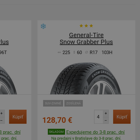
General-Tire
lus
Snow Grabber Plus
96T
225
60
R17
103H
SUV-ZIMNÉ
ZOSÍLENÁ
+
+
Kúpiť
Kúpiť
128,70 €
–
–
 prac. dní
Expedujeme do 3-8 prac. dní
SKLADOM
 prac. dní.
Na predajni v Bratislave do 3-8 prac. dní.