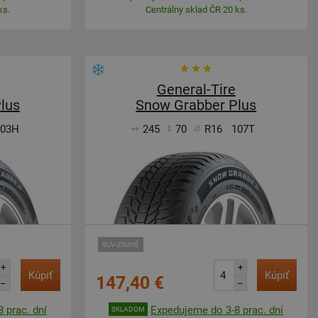
ks.
Centrálny sklad ČR 20 ks.
General-Tire
lus
Snow Grabber Plus
103H
245
70
R16
107T
SUV-ZIMNÉ
+
+
Kúpiť
Kúpiť
147,40 €
–
–
 prac. dní
Expedujeme do 3-8 prac. dní
SKLADOM