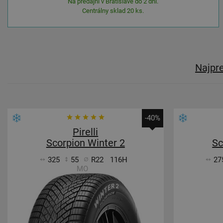
Na predajni v Bratislave do 2 dní.
Centrálny sklad 20 ks.
Najpr
-40%
Pirelli
Scorpion Winter 2
Sc
325
55
R22
116H
27
MO