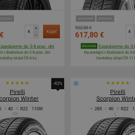
OSÍLENÁ
SUV-ZIMNÉ
ZOSÍLENÁ
922,50 €
+
Kúpiť
€
617,80 €
–
Expedujeme do 3-8 prac. dní
Expedujeme do 3-8
SKLADOM
i v Bratislave do 3-8 prac. dní.
Na predajni v Bratislave do 3-8
entrálny sklad ČR 8 ks.
Centrálny sklad ČR 11 
-43%
Pirelli
Pirelli
corpion Winter
Scorpion Wint
5
40
R22
110W
285
40
R22
1
FR
L