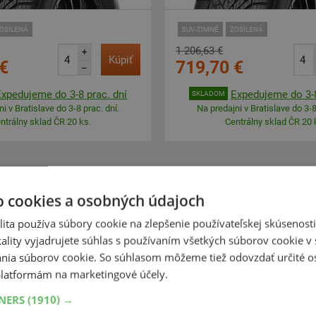
OSÍLENÁ
SUV-ZIMNÉ
ZOSÍLENÁ
1 206,63 €
+
Kúpiť
€
719,70 €
–
Expedujeme do 3-8 prac. dní
Expedujeme do 3-8
SKLADOM
i v Bratislave do 3-8 prac. dní.
Na predajni v Bratislave do 3-8
ntrálny sklad ČR 20 ks.
Centrálny sklad ČR 20 
o cookies a osobných údajoch
Hankook
Pirelli
Winter i*cept ION X
Scorpion Winte
ita používa súbory cookie na zlepšenie používateľskej skúsenost
ality vyjadrujete súhlas s používaním všetkých súborov cookie v 
5
40
R21
111V
285
35
R23
1
EV,Foam,FR
FR
nia súborov cookie. So súhlasom môžeme tiež odovzdať určité o
latformám na marketingové účely.
TNERS
(1910) →
PRÉMIOVÁ KVALITA