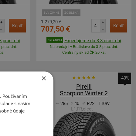
SUV-ZIMNÉ
ZOSÍLENÁ
1 279,20 €
+
+
Kúpiť
Kúpiť
707,50 €
–
–
 prac. dní
Expedujeme do 3-8 prac. dní
SKLADOM
 prac. dní.
Na predajni v Bratislave do 3-8 prac. dní.
ks.
Centrálny sklad ČR 20 ks.
×
-40%
-40%
Pirelli
r 2
Scorpion Winter 2
i. Používaním
súlade s našimi
07W
285
40
R22
110W
L1,FR,elect
sobné údaje