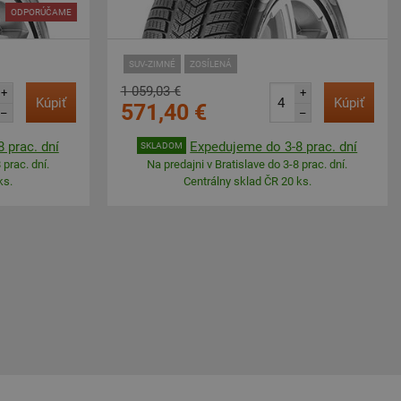
ODPORÚČAME
SUV-ZIMNÉ
ZOSÍLENÁ
1 059,03 €
+
+
Kúpiť
Kúpiť
571,40 €
–
–
 prac. dní
Expedujeme do 3-8 prac. dní
SKLADOM
 prac. dní.
Na predajni v Bratislave do 3-8 prac. dní.
ks.
Centrálny sklad ČR 20 ks.