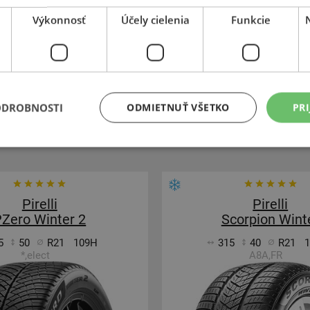
Výkonnosť
Účely cielenia
Funkcie
OSÍLENÁ
SUV-ZIMNÉ
ZOSÍLENÁ
1 110,69 €
+
Kúpiť
€
662,70 €
–
Expedujeme do 3-8 prac. dní
Expedujeme budúci
SKLADOM
ODROBNOSTI
ODMIETNUŤ VŠETKO
PRI
i v Bratislave do 3-8 prac. dní.
Na predajni v Bratislave do
ntrálny sklad ČR 12 ks.
Centrálny sklad 20 ks
Pirelli
Pirelli
Zero Winter 2
Scorpion Wint
5
50
R21
109H
315
40
R21
*,elect
A8A,FR