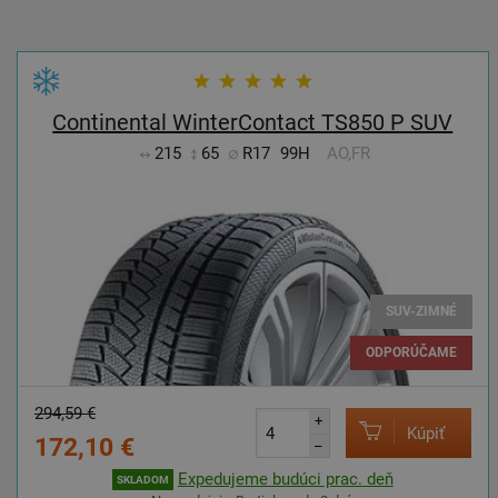
Continental WinterContact TS850 P SUV
215
65
R17
99H
AO,FR
SUV-ZIMNÉ
ODPORÚČAME
294,59 €
+
Kúpiť
172,10 €
–
Expedujeme budúci prac. deň
SKLADOM