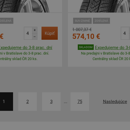
OSÍLENÁ
SUV-ZIMNÉ
ZOSÍLENÁ
1 007,37 €
+
Kúpiť
€
574,10 €
–
Expedujeme do 3-8 prac. dní
Expedujeme do 3-8
SKLADOM
i v Bratislave do 3-8 prac. dní.
Na predajni v Bratislave do 3-8
ntrálny sklad ČR 20 ks.
Centrálny sklad ČR 20 
1
2
3
...
75
Nasledujúce