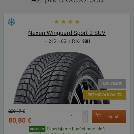
Nexen Winguard Sport 2 SUV
215
65
R16
98H
SUV-ZIMNÉ
PRÉMIOVÁ KVALITA
220,17 €
+
Kúpiť
80,80 €
–
Expedujeme budúci prac. deň
SKLADOM