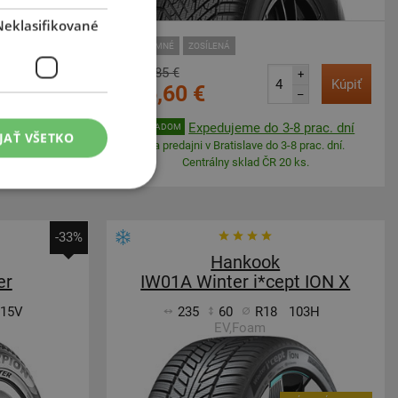
Neklasifikované
SUV-ZIMNÉ
ZOSÍLENÁ
1 100,85 €
+
+
Kúpiť
Kúpiť
656,60 €
–
–
 prac. deň
Expedujeme do 3-8 prac. dní
SKLADOM
JAŤ VŠETKO
 2 dní.
Na predajni v Bratislave do 3-8 prac. dní.
.
Centrálny sklad ČR 20 ks.
-33%
Hankook
er
IW01A Winter i*cept ION X
115V
235
60
R18
103H
EV,Foam