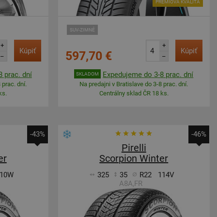
PRÉMIOVÁ KVALITA
SUV-ZIMNÉ
+
+
Kúpiť
Kúpiť
597,70 €
–
–
 prac. dní
Expedujeme do 3-8 prac. dní
SKLADOM
 prac. dní.
Na predajni v Bratislave do 3-8 prac. dní.
ks.
Centrálny sklad ČR 18 ks.
-43%
-46%
Pirelli
er
Scorpion Winter
10W
325
35
R22
114V
A8A,FR