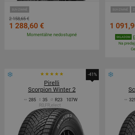
SUV-ZIMNÉ
SUV-ZIMNÉ
Z
2 158,65 €
1 288,60 €
1 091,9
Momentálne nedostupné
SKLADOM
Na predajn
Ce
-41%
Pirelli
Scorpion Winter 2
Sc
285
35
R23
107W
32
R0,FR,elect