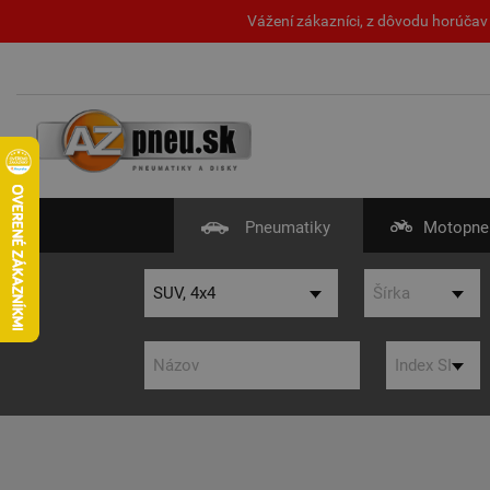
Vážení zákazníci, z dôvodu horúčav 
Pneumatiky
Motopne