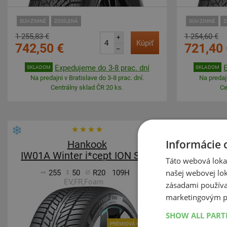
SUV-ZIMNÉ
ZOSÍLENÁ
SUV-ZIMNÉ
Z
1 255,83 €
1 254,60 €
+
Kúpiť
742,50 €
721,40 
–
Expedujeme do 3-8 prac. dní
SKLADOM
SKLADOM
Na predajni v Bratislave do 3-8 prac. dní.
Na predajn
Centrálny sklad ČR 20 ks.
Ce
Informácie 
Hankook
IW01A Winter i*cept ION SUV
IW01A 
Táto webová lokal
našej webovej lok
255
50
R20
109H
29
EV,FR,Foam
zásadami používa
marketingovým p
SHOW ALL PAR
PRÉMIOVÁ KVALITA