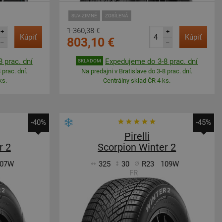
SUV-ZIMNÉ
ZOSÍLENÁ
1 360,38 €
+
+
Kúpiť
Kúpiť
803,10 €
–
–
 prac. dní
Expedujeme do 3-8 prac. dní
SKLADOM
 prac. dní.
Na predajni v Bratislave do 3-8 prac. dní.
ks.
Centrálny sklad ČR 4 ks.
-40%
-45%
Pirelli
r 2
Scorpion Winter 2
07W
325
30
R23
109W
FR