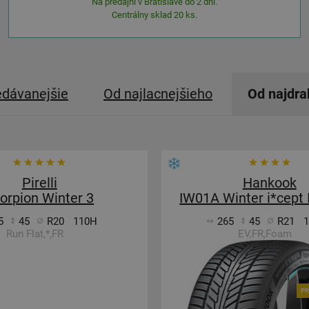
Na predajni v Bratislave do 2 dní.
Centrálny sklad 20 ks.
edávanejšie
Od najlacnejšieho
Od najdra
Pirelli
Hankook
orpion Winter 3
IW01A Winter i*cept
5
45
R20
110H
265
45
R21
Run Flat,*,FR
EV,FR,Foam
PR