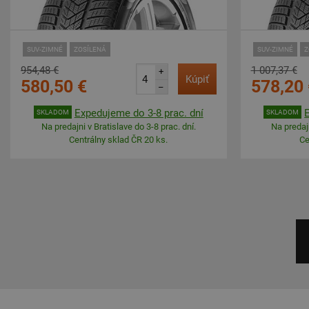
SUV-ZIMNÉ
ZOSÍLENÁ
SUV-ZIMNÉ
Z
954,48 €
1 007,37 €
+
Kúpiť
580,50 €
578,20 
–
Expedujeme do 3-8 prac. dní
SKLADOM
SKLADOM
Na predajni v Bratislave do 3-8 prac. dní.
Na predajn
Centrálny sklad ČR 20 ks.
Ce