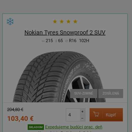
Nokian Tyres Snowproof 2 SUV
215
65
R16
102H
SUV-ZIMNÉ
ZOSÍLENÁ
204,80 €
+
Kúpiť
103,40 €
–
Expedujeme budúci prac. deň
SKLADOM