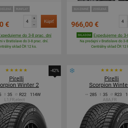
OSÍLENÁ
RUNFLAT
SUV-ZIMNÉ
ZOSÍLENÁ
+
Kúpiť
0 €
966,00 €
–
Expedujeme do 3-8 prac. dní
Expedujeme do 3-8
SKLADOM
i v Bratislave do 3-8 prac. dní.
Na predajni v Bratislave do 3-8
ntrálny sklad ČR 12 ks.
Centrálny sklad ČR 12 
-42%
Pirelli
Pirelli
orpion Winter 2
Scorpion Winte
5
35
R22
114W
285
35
R23
1
L1,FR,elect
A8A,FR