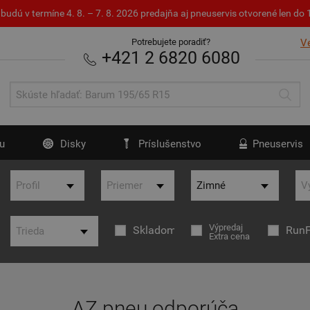
budú v termíne 4. 8. – 7. 8. 2026 predajňa aj pneuservis otvorené len d
Potrebujete poradiť?
V
+421 2 6820 6080
u
Disky
Príslušenstvo
Pneuservis
Výpredaj
Skladom
RunF
Extra cena
AZ pneu odporúča