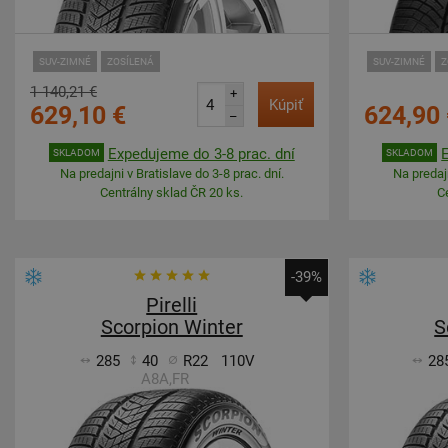
SUV-ZIMNÉ
ZOSÍLENÁ
SUV-ZIMNÉ
Z
1 140,21 €
+
Kúpiť
629,10 €
624,90 
–
Expedujeme do 3-8 prac. dní
SKLADOM
SKLADOM
Na predajni v Bratislave do 3-8 prac. dní.
Na predajn
Centrálny sklad ČR 20 ks.
C
-39%
Pirelli
Scorpion Winter
S
285
40
R22
110V
28
A8A,FR