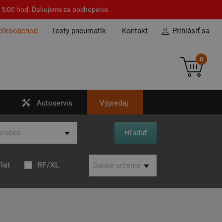
o 15:00 hod. Ďakujeme za pochopenie.
eľkoobchod
Testy pneumatík
Kontakt
Prihlásiť sa
0
Autoservis
Výpredaj
lat
RF/XL