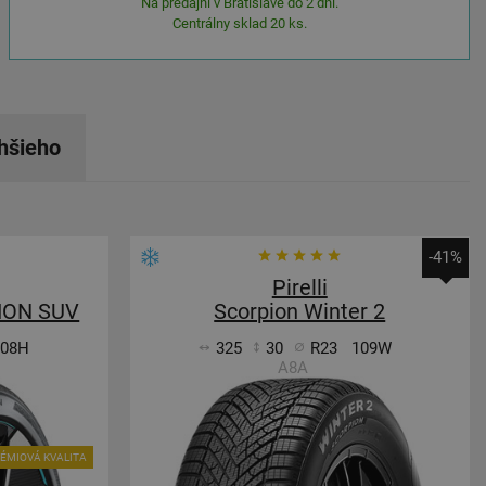
Na predajni v Bratislave do 2 dní.
Centrálny sklad 20 ks.
hšieho
-41%
Pirelli
 ION SUV
Scorpion Winter 2
108H
325
30
R23
109W
A8A
ÉMIOVÁ KVALITA