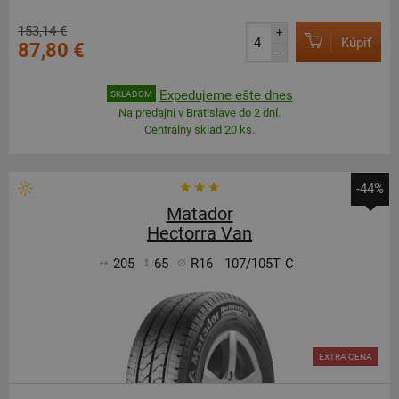
153,14 €
+
Kúpiť
87,80 €
–
Expedujeme ešte dnes
SKLADOM
Na predajni v Bratislave do 2 dní.
Centrálny sklad 20 ks.
-44%
Matador
Hectorra Van
205
65
R16
107/105T
C
EXTRA CENA