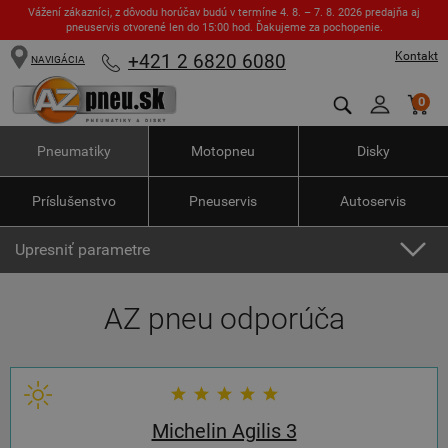
Vážení zákazníci, z dôvodu horúčav budú v termíne 4. 8. – 7. 8. 2026 predajňa aj
pneuservis otvorené len do 15:00 hod. Ďakujeme za pochopenie.
Kontakt
+421 2 6820 6080
NAVIGÁCIA
0
Pneumatiky
Motopneu
Disky
Príslušenstvo
Pneuservis
Autoservis
Upresniť parametre
AZ pneu odporúča
Michelin Agilis 3