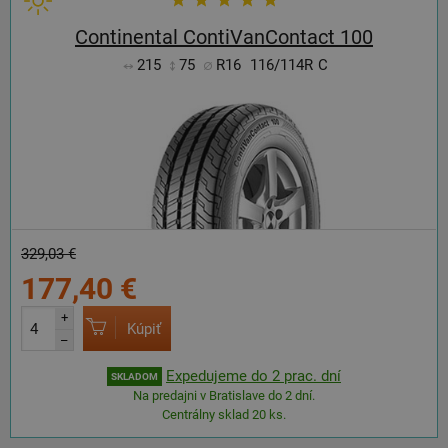
Continental ContiVanContact 100
215
75
R16
116/114R
C
329,03 €
177,40 €
+
Kúpiť
–
Expedujeme do 2 prac. dní
SKLADOM
Na predajni v Bratislave do 2 dní.
Centrálny sklad 20 ks.