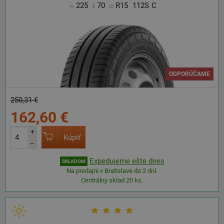
225
70
R15
112S
C
ODPORÚČAME
250,31 €
162,60 €
+
Kúpiť
–
Expedujeme ešte dnes
SKLADOM
Na predajni v Bratislave do 2 dní.
Centrálny sklad 20 ks.