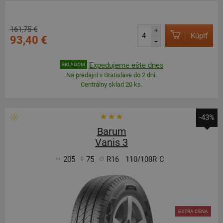
161,75 €
+
Kúpiť
93,40 €
–
Expedujeme ešte dnes
SKLADOM
Na predajni v Bratislave do 2 dní.
Centrálny sklad 20 ks.
-43%
Barum
Vanis 3
205
75
R16
110/108R
C
EXTRA CENA