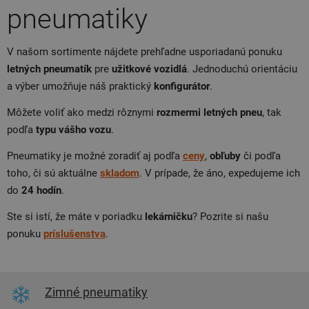
pneumatiky
V našom sortimente nájdete prehľadne usporiadanú ponuku
letných pneumatík
pre
užitkové vozidlá
. Jednoduchú orientáciu
a výber umožňuje náš praktický
konfigurátor
.
Môžete voliť ako medzi rôznymi
rozmermi letných pneu
, tak
podľa
typu vášho vozu
.
Pneumatiky je možné zoradiť aj podľa
ceny
,
obľuby
či podľa
toho, či sú aktuálne
skladom
. V prípade, že áno, expedujeme ich
do
24 hodín
.
Ste si istí, že máte v poriadku
lekárničku
? Pozrite si našu
ponuku
príslušenstva
.
Zimné pneumatiky