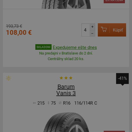
EXTRA CENA
193,73 €
+
Kúpiť
108,00 €
–
Expedujeme ešte dnes
SKLADOM
Na predajni v Bratislave do 2 dní.
Centrálny sklad 20 ks.
-41%
Barum
Vanis 3
215
75
R16
116/114R
C