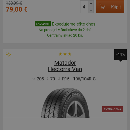
138,99 €
+
Kúpiť
79,00 €
–
Expedujeme ešte dnes
SKLADOM
Na predajni v Bratislave do 2 dní.
Centrálny sklad 20 ks.
-44%
Matador
Hectorra Van
205
70
R15
106/104R
C
EXTRA CENA