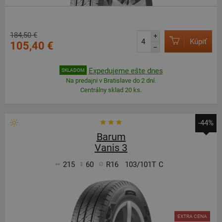
184,50 €
+
Kúpiť
105,40 €
–
Expedujeme ešte dnes
SKLADOM
Na predajni v Bratislave do 2 dní.
Centrálny sklad 20 ks.
-44%
Barum
Vanis 3
215
60
R16
103/101T
C
EXTRA CENA