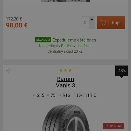
172,20 €
+
Kúpiť
98,00 €
–
Expedujeme ešte dnes
SKLADOM
Na predajni v Bratislave do 2 dní.
Centrálny sklad 20 ks.
-43%
Barum
Vanis 3
215
75
R16
113/111R
C
EXTRA CENA