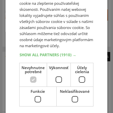
cookie na zlepšenie používateľskej
skúsenosti. Používaním našej webovej
157,44 €
+
Kúpiť
lokality vyjadrujete súhlas s používaním
89,00 €
–
všetkých súborov cookie v súlade s našimi
zásadami používania súborov cookie. So
Expedujeme ešte dnes
SKLADOM
súhlasom môžeme tiež odovzdať určité
Na predajni v Bratislave do 2 dní.
osobné údaje marketingovým platformám
Centrálny sklad 20 ks.
na marketingové účely.
SHOW ALL PARTNERS
(1910) →
-41%
Barum
Nevyhnutne
Výkonnosť
Účely
Vanis 3
potrebné
cielenia
215
70
R15
109/107S
C
Funkcie
Neklasifikované
EXTRA CENA