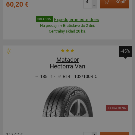
Kúpiť
60,20 €
–
Expedujeme ešte dnes
SKLADOM
Na predajni v Bratislave do 2 dní.
Centrálny sklad 20 ks.
-45%
Matador
Hectorra Van
185
-
R14
102/100R
C
EXTRA CENA
117,47 €