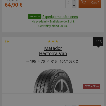
+
Kúpiť
64,90 €
–
Expedujeme ešte dnes
SKLADOM
Na predajni v Bratislave do 2 dní.
Centrálny sklad 20 ks.
-44%
Matador
Hectorra Van
195
70
R15
104/102R
C
EXTRA CENA