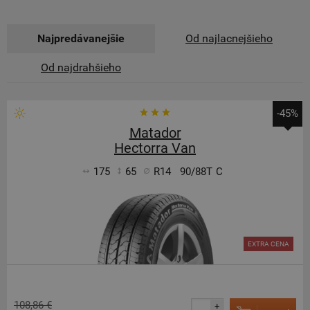
Najpredávanejšie
Od najlacnejšieho
Od najdrahšieho
-45%
Matador
Hectorra Van
175
65
R14
90/88T
C
EXTRA CENA
108,86 €
+