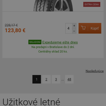
EXTRA CENA
228,17 €
+
Kúpiť
123,80 €
–
Expedujeme ešte dnes
SKLADOM
Na predajni v Bratislave do 2 dní.
Centrálny sklad 20 ks.
Nasledujúce
1
2
3
...
48
Užitkové letné