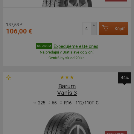
187,58 €
+
Kúpiť
106,00 €
–
Expedujeme ešte dnes
SKLADOM
Na predajni v Bratislave do 2 dní.
Centrálny sklad 20 ks.
-44%
Barum
Vanis 3
225
65
R16
112/110T
C