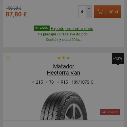
150,68 €
+
Kúpiť
87,80 €
–
Expedujeme ešte dnes
SKLADOM
Na predajni v Bratislave do 2 dní.
Centrálny sklad 20 ks.
-43%
Matador
Hectorra Van
215
70
R15
109/107S
C
EXTRA CENA