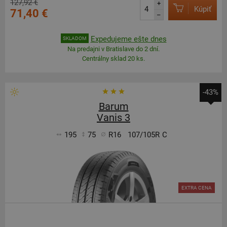
127,92 €
+
Kúpiť
71,40 €
–
Expedujeme ešte dnes
SKLADOM
Na predajni v Bratislave do 2 dní.
Centrálny sklad 20 ks.
-43%
Barum
Vanis 3
195
75
R16
107/105R
C
EXTRA CENA