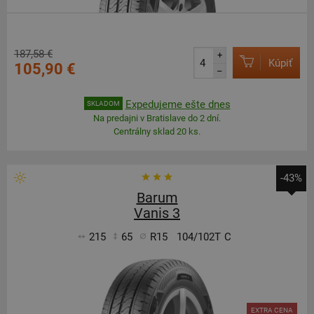
187,58 €
+
Kúpiť
105,90 €
–
Expedujeme ešte dnes
SKLADOM
Na predajni v Bratislave do 2 dní.
Centrálny sklad 20 ks.
-43%
Barum
Vanis 3
215
65
R15
104/102T
C
EXTRA CENA