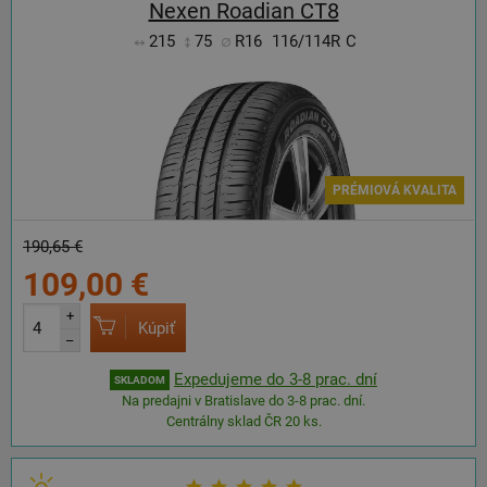
Nexen Roadian CT8
215
75
R16
116/114R
C
PRÉMIOVÁ KVALITA
190,65 €
109,00 €
+
Kúpiť
–
Expedujeme do 3-8 prac. dní
SKLADOM
Na predajni v Bratislave do 3-8 prac. dní.
Centrálny sklad ČR 20 ks.