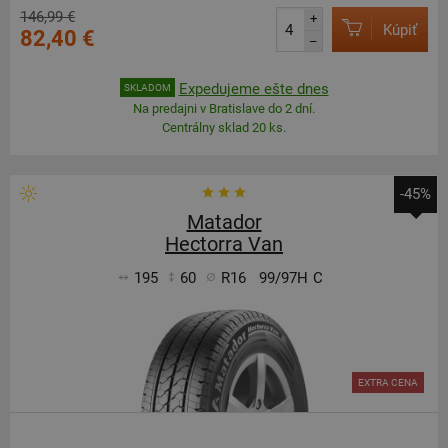
146,99 €
+
Kúpiť
82,40 €
–
Expedujeme ešte dnes
SKLADOM
Na predajni v Bratislave do 2 dní.
Centrálny sklad 20 ks.
-45%
Matador
Hectorra Van
195
60
R16
99/97H
C
EXTRA CENA