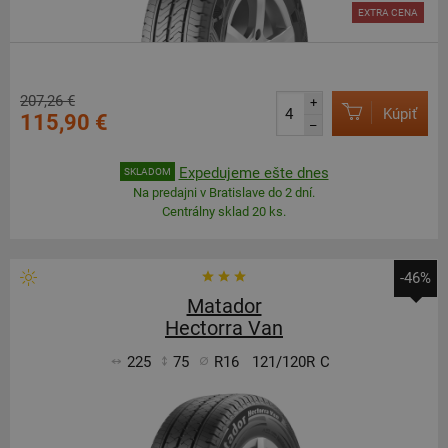
EXTRA CENA
207,26 €
+
Kúpiť
115,90 €
–
Expedujeme ešte dnes
SKLADOM
Na predajni v Bratislave do 2 dní.
Centrálny sklad 20 ks.
-46%
Matador
Hectorra Van
225
75
R16
121/120R
C