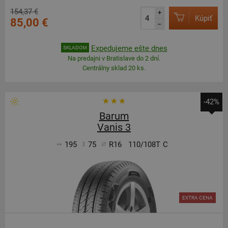
154,37 €
+
Kúpiť
85,00 €
–
Expedujeme ešte dnes
SKLADOM
Na predajni v Bratislave do 2 dní.
Centrálny sklad 20 ks.
-42%
Barum
Vanis 3
195
75
R16
110/108T
C
EXTRA CENA