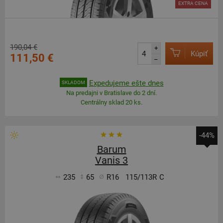
EXTRA CENA
190,04 €
+
Kúpiť
111,50 €
–
Expedujeme ešte dnes
SKLADOM
Na predajni v Bratislave do 2 dní.
Centrálny sklad 20 ks.
-44%
Barum
Vanis 3
235
65
R16
115/113R
C